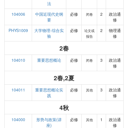
法
104006
中国近现代史纲
必修
2
政治通
闭卷
要
修
PHYS1009
大学物理-综合实
必修
2
物理通
论文或
验
修
报告
2春
104010
重要思想概论
必修
3
政治通
闭卷
修
2春,2夏
104011
重要思想概论实
必修
3
政治通
其他
践
修
4秋
104000
形势与政策(讲
必修
1
政治通
其他
座)
修