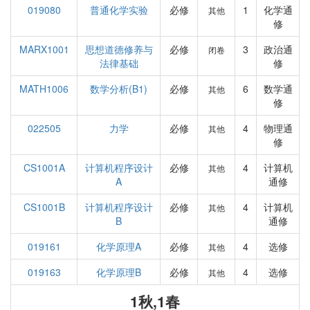
019080
普通化学实验
必修
1
化学通
其他
修
MARX1001
思想道德修养与
必修
3
政治通
闭卷
法律基础
修
MATH1006
数学分析(B1)
必修
6
数学通
其他
修
022505
力学
必修
4
物理通
其他
修
CS1001A
计算机程序设计
必修
4
计算机
其他
A
通修
CS1001B
计算机程序设计
必修
4
计算机
其他
B
通修
019161
化学原理A
必修
4
选修
其他
019163
化学原理B
必修
4
选修
其他
1秋,1春