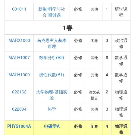
601011
新生“科学与社
必修
1
研讨课
其他
会”研讨课
程
1春
MARX1003
马克思主义基本
必修
3
政治通
闭卷
原理
修
MATH1007
数学分析(B2)
必修
6
数学通
其他
修
MATH1009
线性代数(B1)
必修
4
数学通
其他
修
022162
大学物理-基础实
必修
2
物理通
论文或
验
修
报告
022094
热学
必修
3
物理通
其他
修
PHYS1004A
电磁学A
必修
4
物理通
闭卷
修