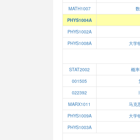
MATH1007
数
PHYS1004A
PHYS1002A
PHYS1008A
大学
STAT2002
概率
001505
022392
MARX1011
马克
PHYS1009A
大学
PHYS1003A