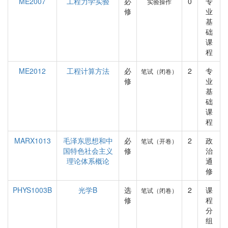
ME2007
工程力学实验
必
0
专
实验操作
修
业
基
础
课
程
ME2012
工程计算方法
必
2
专
笔试（闭卷）
修
业
基
础
课
程
MARX1013
毛泽东思想和中
必
2
政
笔试（开卷）
国特色社会主义
修
治
理论体系概论
通
修
PHYS1003B
光学B
选
2
课
笔试（闭卷）
修
程
分
组