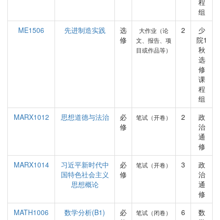
程
组
ME1506
先进制造实践
选
2
少
大作业（论
修
院1
文、报告、项
秋
目或作品等）
选
修
课
程
组
MARX1012
思想道德与法治
必
2
政
笔试（开卷）
修
治
通
修
MARX1014
习近平新时代中
必
3
政
笔试（开卷）
国特色社会主义
修
治
思想概论
通
修
MATH1006
数学分析(B1)
必
6
数
笔试（闭卷）