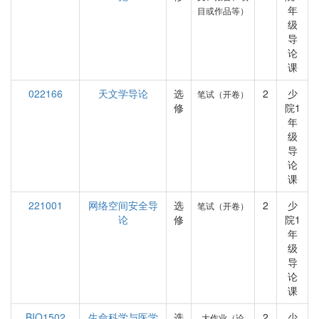
年
目或作品等）
级
导
论
课
022166
天文学导论
选
2
少
笔试（开卷）
修
院1
年
级
导
论
课
221001
网络空间安全导
选
2
少
笔试（开卷）
论
修
院1
年
级
导
论
课
BIO1502
生命科学与医学
选
2
少
大作业（论