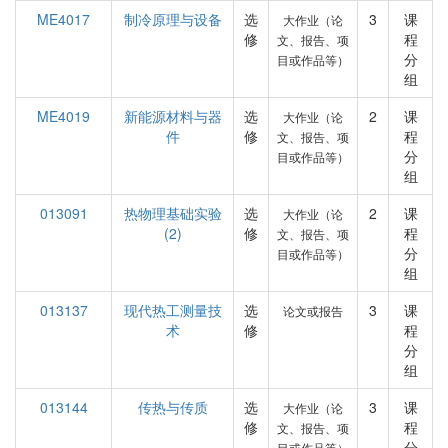
ME4017
制冷原理与设备
选
3
课
大作业（论
修
程
文、报告、项
分
目或作品等）
组
ME4019
新能源材料与器
选
2
课
大作业（论
件
修
程
文、报告、项
分
目或作品等）
组
013091
热物理基础实验
选
2
课
大作业（论
(2)
修
程
文、报告、项
分
目或作品等）
组
013137
现代热工测量技
选
3
课
论文或报告
术
修
程
分
组
013144
传热与传质
选
3
课
大作业（论
修
程
文、报告、项
分
目或作品等）