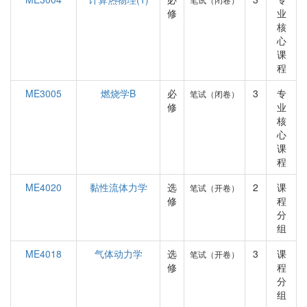
修
业
核
心
课
程
ME3005
燃烧学B
必
3
专
笔试（闭卷）
修
业
核
心
课
程
ME4020
黏性流体力学
选
2
课
笔试（开卷）
修
程
分
组
ME4018
气体动力学
选
3
课
笔试（开卷）
修
程
分
组