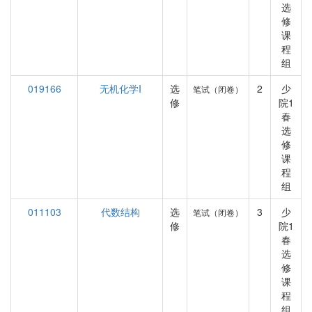
选
修
课
程
组
019166
无机化学I
选
2
少
笔试（闭卷）
修
院1
春
选
修
课
程
组
011103
代数结构
选
3
少
笔试（闭卷）
修
院1
春
选
修
课
程
组