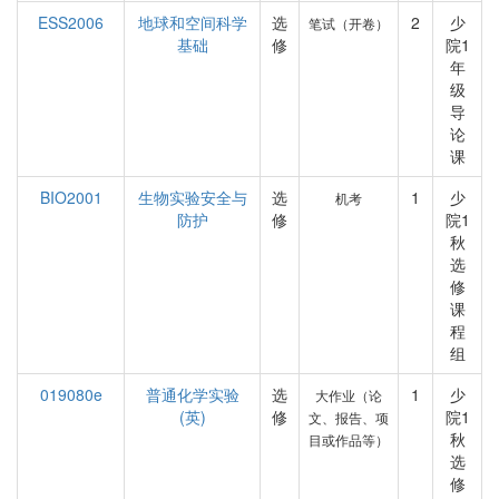
ESS2006
地球和空间科学
选
2
少
笔试（开卷）
基础
修
院1
年
级
导
论
课
BIO2001
生物实验安全与
选
1
少
机考
防护
修
院1
秋
选
修
课
程
组
019080e
普通化学实验
选
1
少
大作业（论
(英)
修
院1
文、报告、项
秋
目或作品等）
选
修