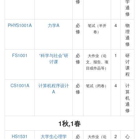
修
学
通
修
PHYS1001A
力学A
必
4
物
笔试（半开
修
理
卷）
通
修
FS1001
“科学与社会”研
必
1
研
大作业（论
讨课
修
讨
文、报告、项
课
目或作品等）
程
CS1001A
计算机程序设计
必
4
计
笔试（闭卷）
A
修
算
机
通
修
1秋,1春
HS1531
大学生心理学
必
2
心
大作业（论