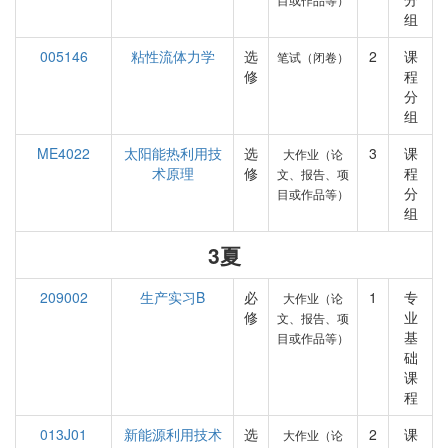
组
005146
粘性流体力学
选
2
课
笔试（闭卷）
修
程
分
组
ME4022
太阳能热利用技
选
3
课
大作业（论
术原理
修
程
文、报告、项
分
目或作品等）
组
3夏
209002
生产实习B
必
1
专
大作业（论
修
业
文、报告、项
基
目或作品等）
础
课
程
013J01
新能源利用技术
选
2
课
大作业（论