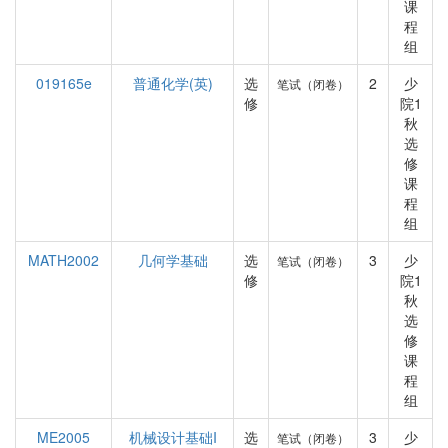
课
程
组
019165e
普通化学(英)
选
2
少
笔试（闭卷）
修
院1
秋
选
修
课
程
组
MATH2002
几何学基础
选
3
少
笔试（闭卷）
修
院1
秋
选
修
课
程
组
ME2005
机械设计基础I
选
3
少
笔试（闭卷）