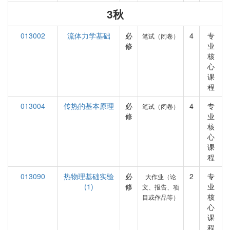
3秋
013002
流体力学基础
必
4
专
笔试（闭卷）
修
业
核
心
课
程
013004
传热的基本原理
必
4
专
笔试（闭卷）
修
业
核
心
课
程
013090
热物理基础实验
必
2
专
大作业（论
(1)
修
业
文、报告、项
核
目或作品等）
心
课
程