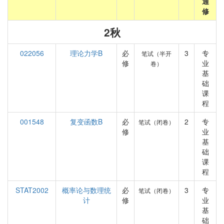
通
修
2秋
022056
理论力学B
必
3
专
笔试（半开
修
业
卷）
基
础
课
程
001548
复变函数B
必
2
专
笔试（闭卷）
修
业
基
础
课
程
STAT2002
概率论与数理统
必
3
专
笔试（闭卷）
计
修
业
基
础