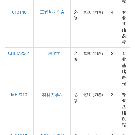
程
013148
工程热力学A
必
4
专
笔试（闭卷）
修
业
基
础
课
程
CHEM2501
工程化学
必
2
专
笔试（闭卷）
修
业
基
础
课
程
ME2010
材料力学A
必
3
专
笔试（闭卷）
修
业
基
础
课
程