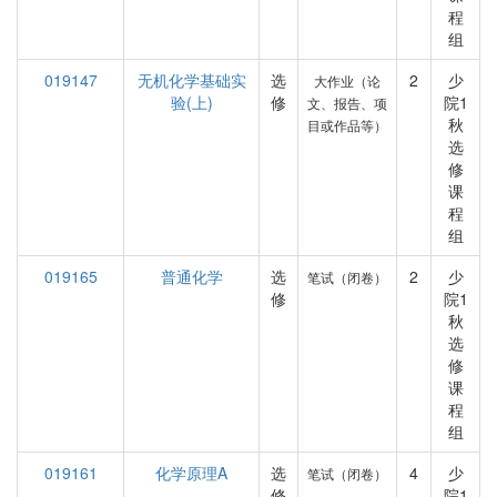
程
组
019147
无机化学基础实
选
2
少
大作业（论
验(上)
修
院1
文、报告、项
秋
目或作品等）
选
修
课
程
组
019165
普通化学
选
2
少
笔试（闭卷）
修
院1
秋
选
修
课
程
组
019161
化学原理A
选
4
少
笔试（闭卷）
修
院1