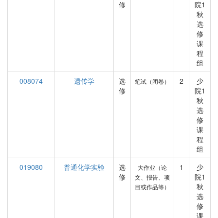
修
院1
秋
选
修
课
程
组
008074
遗传学
选
2
少
笔试（闭卷）
修
院1
秋
选
修
课
程
组
019080
普通化学实验
选
1
少
大作业（论
修
院1
文、报告、项
秋
目或作品等）
选
修
课