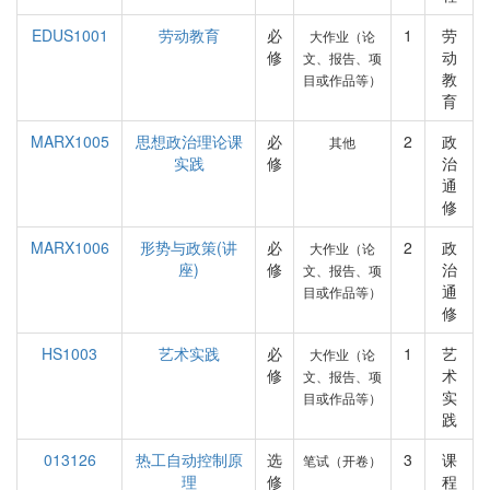
EDUS1001
劳动教育
必
1
劳
大作业（论
修
动
文、报告、项
教
目或作品等）
育
MARX1005
思想政治理论课
必
2
政
其他
实践
修
治
通
修
MARX1006
形势与政策(讲
必
2
政
大作业（论
座)
修
治
文、报告、项
通
目或作品等）
修
HS1003
艺术实践
必
1
艺
大作业（论
修
术
文、报告、项
实
目或作品等）
践
013126
热工自动控制原
选
3
课
笔试（开卷）
理
修
程