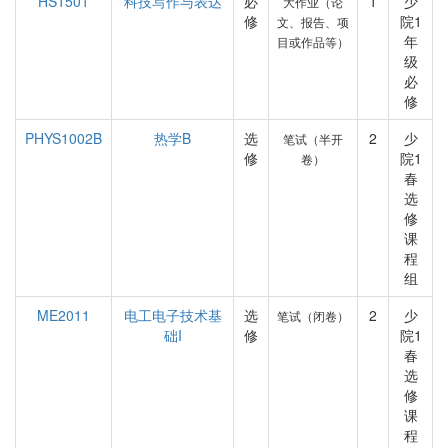
HS1501
科技写作与表达
必
1
少
大作业（论
修
院1
文、报告、项
年
目或作品等）
级
必
修
PHYS1002B
热学B
选
2
少
笔试（半开
修
院1
卷）
春
选
修
课
程
组
ME2011
电工电子技术基
选
2
少
笔试（闭卷）
础I
修
院1
春
选
修
课
程