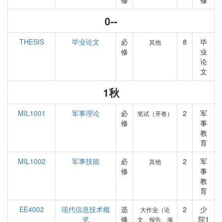
修
修
0--
THESIS
毕业论文
必
8
毕
其他
修
业
论
文
1秋
MIL1001
军事理论
必
2
军
笔试（开卷）
修
事
教
育
MIL1002
军事技能
必
2
军
其他
修
事
教
育
EE4002
现代信息技术概
选
2
少
大作业（论
览
修
院1
文、报告、项