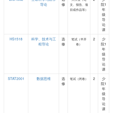
导论
修
院1
文、报告、项
年
目或作品等）
级
导
论
课
HS1518
科学、技术与工
选
2
少
笔试（半开
程导论
修
院1
卷）
年
级
导
论
课
STAT2001
数据思维
选
2
少
笔试（闭卷）
修
院1
年
级
导
论
课