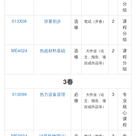
分
组
013X08
张量初步
选
2
课
笔试（开卷）
修
程
分
组
ME4024
热超材料基础
选
2
课
大作业（论
修
程
文、报告、项
分
目或作品等）
组
3春
013099
热力设备原理
必
3
专
大作业（论
修
业
文、报告、项
核
目或作品等）
心
课
程
ME3004
计算热物理(1)
必
3
专
笔试（闭卷）