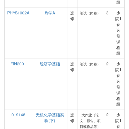
组
PHYS1002A
热学A
选
3
少
笔试（闭卷）
修
院1
春
选
修
课
程
组
FIN2001
经济学基础
选
2
少
笔试（闭卷）
修
院1
春
选
修
课
程
组
019148
无机化学基础实
选
2
少
大作业（论
验(下)
修
院1
文、报告、项
春
目或作品等）