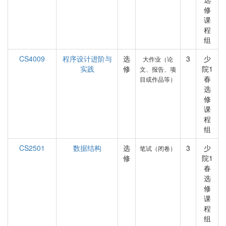
修
课
程
组
CS4009
程序设计进阶与
选
3
少
大作业（论
实践
修
院1
文、报告、项
春
目或作品等）
选
修
课
程
组
CS2501
数据结构
选
3
少
笔试（闭卷）
修
院1
春
选
修
课
程
组