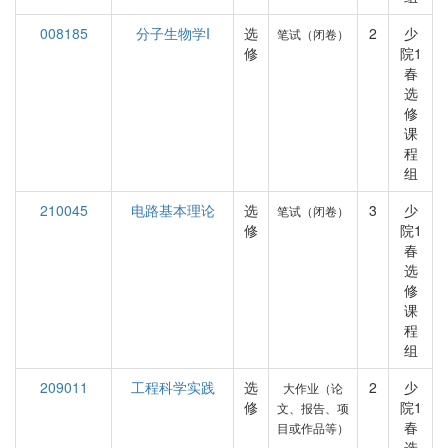
008185
分子生物学I
选
2
少
笔试（闭卷）
修
院1
春
选
修
课
程
组
210045
电路基本理论
选
3
少
笔试（闭卷）
修
院1
春
选
修
课
程
组
209011
工程科学实践
选
2
少
大作业（论
修
院1
文、报告、项
春
目或作品等）
选