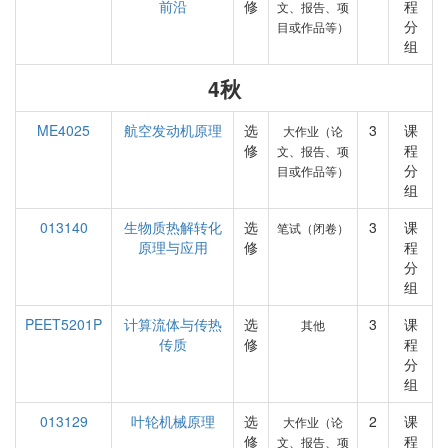
前沿
修
程
文、报告、项
分
目或作品等）
组
4秋
ME4025
航空发动机原理
选
3
课
大作业（论
修
程
文、报告、项
分
目或作品等）
组
013140
生物质热解转化
选
3
课
笔试（闭卷）
原理与应用
修
程
分
组
PEET5201P
计算流体与传热
选
3
课
其他
传质
修
程
分
组
013129
叶轮机械原理
选
2
课
大作业（论
修
程
文、报告、项