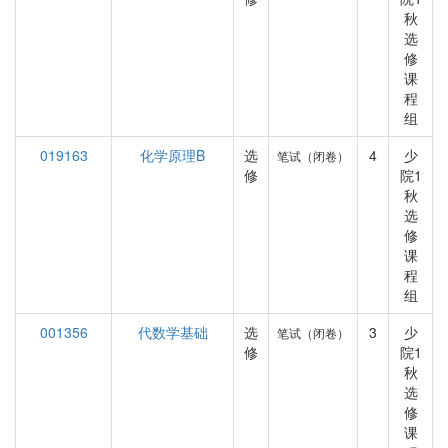
秋
选
修
课
程
组
019163
化学原理B
选
4
少
笔试（闭卷）
修
院1
秋
选
修
课
程
组
001356
代数学基础
选
3
少
笔试（闭卷）
修
院1
秋
选
修
课