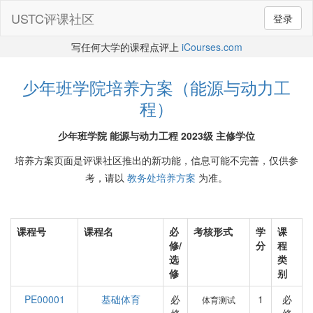
USTC评课社区
登录
写任何大学的课程点评上
iCourses.com
少年班学院培养方案（能源与动力工
程）
少年班学院 能源与动力工程 2023级 主修学位
培养方案页面是评课社区推出的新功能，信息可能不完善，仅供参
考，请以
教务处培养方案
为准。
课程号
课程名
必
考核形式
学
课
修/
分
程
选
类
修
别
PE00001
基础体育
必
1
必
体育测试