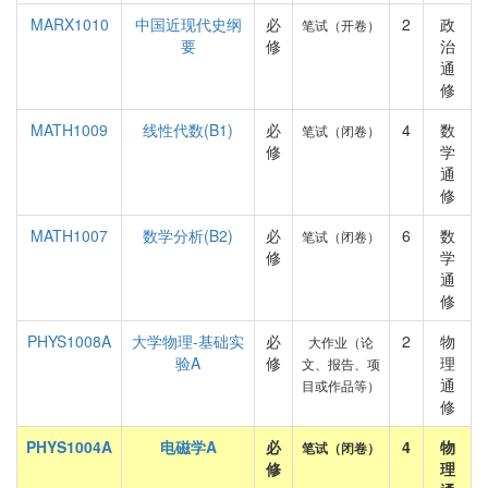
MARX1010
中国近现代史纲
必
2
政
笔试（开卷）
要
修
治
通
修
MATH1009
线性代数(B1)
必
4
数
笔试（闭卷）
修
学
通
修
MATH1007
数学分析(B2)
必
6
数
笔试（闭卷）
修
学
通
修
PHYS1008A
大学物理-基础实
必
2
物
大作业（论
验A
修
理
文、报告、项
通
目或作品等）
修
PHYS1004A
电磁学A
必
4
物
笔试（闭卷）
修
理