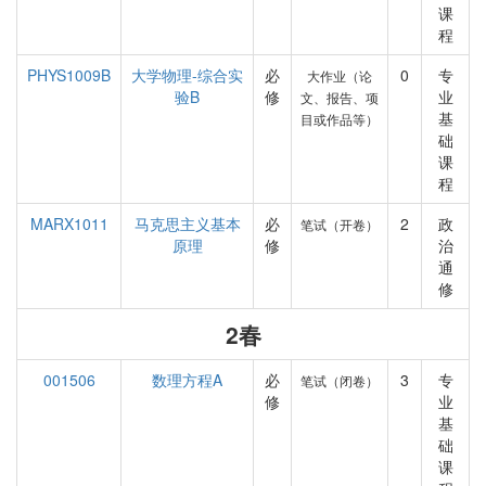
课
程
PHYS1009B
大学物理-综合实
必
0
专
大作业（论
验B
修
业
文、报告、项
基
目或作品等）
础
课
程
MARX1011
马克思主义基本
必
2
政
笔试（开卷）
原理
修
治
通
修
2春
001506
数理方程A
必
3
专
笔试（闭卷）
修
业
基
础
课