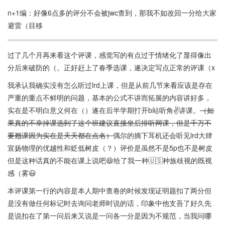
n+1编：好像6点多的评分不会被jwc查到，那我不如改回一分给大家
避雷（目移
过了几个月再来看这个评课，感觉写的有点过于情绪化了显得像出
分后来破防的（。正好赶上了春季选课，遂决定写点正常的评课（x
我承认我确实没有怎么听过lrd上课，但是从前几节来看应该是存在
严重的重点不鲜明的问题，基本的公式不讲而拓展的内容讲好多，
实在是不明白意义何在（）遂在后半学期打开b站听角✌讲课。
（如
果真的不幸掉课选到了这个班建议直接坐后排听网课，但是千万不
要翘课因为实在是天天都在点名）
偶尔的摘下耳机还会听见lrd大肆
宣扬物理的优越性和贬低树皮（？）评价是虽然不是5p也不是树皮
但是这种话真的不能在课上说吧😆给了我一种🇺🇸种族歧视的既视
感（雾😃
本评课第一行的内容是本人期中查卷的时候发现证明题扣了两分但
是没有做任何标记时去询问老师时说的话，印象中他支吾了好久先
是说扣在了第一问后来又说是一问各一分是因为不规范，当我问哪