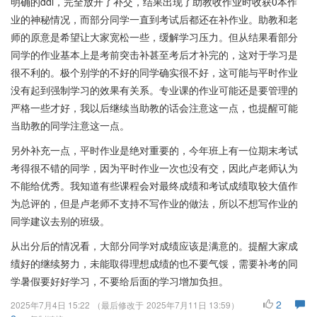
明确的ddl，完全放开了补交，结果出现了助教收作业时收获0本作
业的神秘情况，而部分同学一直到考试后都还在补作业。助教和老
师的原意是希望让大家宽松一些，缓解学习压力。但从结果看部分
同学的作业基本上是考前突击补甚至考后才补完的，这对于学习是
很不利的。极个别学的不好的同学确实很不好，这可能与平时作业
没有起到强制学习的效果有关系。专业课的作业可能还是要管理的
严格一些才好，我以后继续当助教的话会注意这一点，也提醒可能
当助教的同学注意这一点。
另外补充一点，平时作业是绝对重要的，今年班上有一位期末考试
考得很不错的同学，因为平时作业一次也没有交，因此卢老师认为
不能给优秀。我知道有些课程会对最终成绩和考试成绩取较大值作
为总评的，但是卢老师不支持不写作业的做法，所以不想写作业的
同学建议去别的班级。
从出分后的情况看，大部分同学对成绩应该是满意的。提醒大家成
绩好的继续努力，未能取得理想成绩的也不要气馁，需要补考的同
学暑假要好好学习，不要给后面的学习增加负担。
2
2025年7月4日 15:22
（最后修改于
2025年7月11日 13:59
）