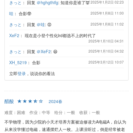
きっと
：
回复
＠hghgthifg
: 知道你是谁了👿
2025年1月2日 02:23
哇
：
合影🤓
2025年1月8日 11:00
きっと
：
回复
＠哇
: 😡
2025年1月8日 11:02
XeF2
：
现在是小登个性化lrd都选不上的时代了
2025年1月10日 04:31
きっと
：
回复
＠XeF2
: 😆
2025年1月10日 04:32
XH_5219
：
合影
2025年3月12日 10:07
立即
登录
，说说你的看法
醋酸
2024春
难度：困难
作业：中等
给分：一般
收获：一般
不学物理，因为少院的小天才培养方案被迫修读力A电磁A，自认为
从来没学懂过电磁，速通摆烂人一枚。上课没听过，倒是经常被老