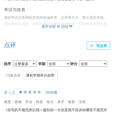
考试与改卷
课程考试试卷相较其他班级偏简单，运算量不大，曾出现高考题。
考试题目虽友好，但部分题涉及较生僻的概念，可能对非物理专长
展开全部 AI 总结
学生构成挑战。改卷总体偏松，部分学生提到因此成绩较预期高，
优秀率仍有保障。
点评
写点评
给分与评分标准
卢荣德老师的给分机制在近年来有所改善，优秀率给满，卡绩点问
题有所缓解。诚如部分学生所言，优秀给满，给分机制较为宽松。
排序
学期
评分
尤其是小论文可能影响总评，部分学生通过撰写小论文获得高分。
但未按时完成作业的学生可能会被拒绝优秀评级。
13条点评
课程学期评分趋势
学生反馈
きっと
2024春
一些同学觉得课程存在偏见和不公，重点不明，而另一些认为卢老
师和助教认真负责，给予了积极的学习环境。卢老师的言论以及课
难度：困难
作业：很多
给分：杀手
收获：没有
堂管理方式引起过争议，但部分学生对他的认真态度和宽松的给分
《你写的不规范所以我一题扣你一分但是我不告诉你哪里不规范并
表示了感激和支持。