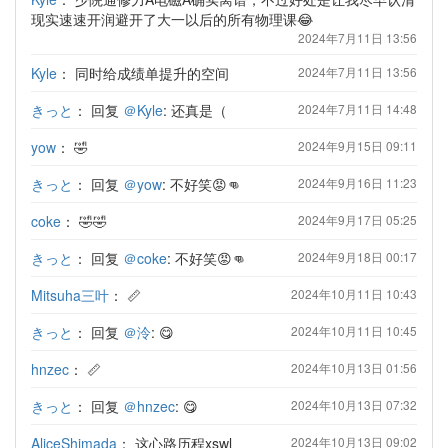
现实速速开润避开了大一以后的所有物理课😂
2024年7月11日 13:56
Kyle
：
同时给成绩单提升的空间
2024年7月11日 13:56
きっと
：
回复
＠Kyle
: 还真是（
2024年7月11日 14:48
yow
：
🤣
2024年9月15日 09:11
きっと
：
回复
＠yow
: 不好笑😡👊
2024年9月16日 11:23
coke
：
🤣🤣
2024年9月17日 05:25
きっと
：
回复
＠coke
: 不好笑😡👊
2024年9月18日 00:17
Mitsuha三叶
：
📏
2024年10月11日 10:43
きっと
：
回复
＠泠
: 😋
2024年10月11日 10:45
hnzec
：
📏
2024年10月13日 01:56
きっと
：
回复
＠hnzec
: 😋
2024年10月13日 07:32
AliceShimada
：
这心路历程xswl
2024年10月13日 09:02