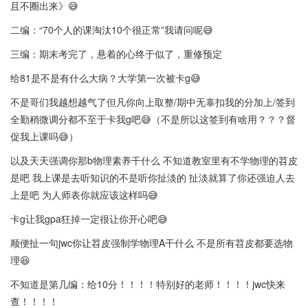
且不圈出来》😅
总结
二编：“70个人的课淘汰10个很正常”我请问呢😅
对于有物理基础的学生，尤其是物理学院和少年班，课程较为适
三编：期末考完了，悬着的心终于似了，重修预定
合。但如果物理基础较弱或者追求稳定高绩的学生，可能需要谨慎
给81是不是有什么大病？大学第一次被卡g😅
选课或准备额外的学习时间。课程总体难度中等，学生需根据个人
情况进行综合考量。
不是哥们我越想越气了但凡你向上取整/期中无辜扣我的分加上/签到
全勤稍微调分都不至于卡我g吧😅（不是所以这签到有啥用？？？督
促我上课吗😅）
以及天天强调你那b物理素养干什么 不知道教室里有不学物理的苕皮
是吧 我上课是去听知识的不是听你扯淡的 扯淡就算了你还强迫人去
上是吧 为人师表你就应该这样吗😅
卡g让我gpa狂掉一定很让你开心吧😅
顺便扯一句jwc你让苕皮强制学物理A干什么 不是所有苕皮都要选物
理😆
不知道是第几编：给10分！！！！特别好的老师！！！！jwc快来
查！！！！