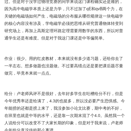
过。但是对于没学过物理竞赛的同学来说这门课程确实还是难的，
因为高中电磁学本质上还是力学，只不过加了qE和qvB两个力，在
关键的电磁场如何产生，电磁场的分布服从哪些规律这一块电磁学
的核心内容没有涉及，学电磁学必须把思维从研究普通物体转变到
研究场上，再加上高斯定理环路定理需要用数学的东西，所以对普
通学生还是有难度。但是对于我这门课还是中等偏简单。
作业：很少。用的红皮教材，本来就没有多少道习题，还给你去了
一半左右。想多做题也没题做。不过要高绩点还是要把课后题尽量
做完，毕竟本来就一点点。
给分：卢老师风评不是很好，去年好多学生在吐槽给分不行，但是
今年优秀率还是给满了，4.3的也挺多，所以没必要产生恐惧感。今
年能捞的还都是捞上来了，我没参加小论文比赛，期中考的不好，
在班里也就是中等的水平，还是靠一次期末混了个4.0。虽然我一个
人说给分可以改变不了大家长期的印象，但是对于我来说，卢老师
今年给分真没传的那么离谱。