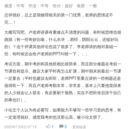
难度：中等
作业：中等
给分：超好
收获：一般
总评很好，总之是我物理相关的第一门优秀，老师的恩情还不
完…！
大概写写吧。卢老师讲课有重难点不清楚的问题，有时候思维也很
跳脱（有一些奇妙比喻，什么水浒 ，易经，阴阳云云，还挺好玩
的）？这个评课其他评论也说了很多了。李老师讲的相对基础一
些，有时候还会给卢老师的PPT纠错一下，，，
考试方面，期中考的和其他班相比很简单，而且部分难题在考前一
节课也有提示。建议大家平时再怎么旷课，期中期末前最后一节课
一定要去（平时也建议去听听，老师PPT里重点讲的一些例题还是
值得听一下，而且卢老师考勤非常，非常多，基本上只要他觉得来
的人少就会让人签名，有必要刷个脸熟，实在不想听坐后排干自己
的事也行）。
小论文个人认为有必要写，如果能力不够写一些学习里的思考，有
一定道理就好。感觉我考的也没那么高，被小论文捞了。
1
0
2025年7月9日 07:19
复制链接