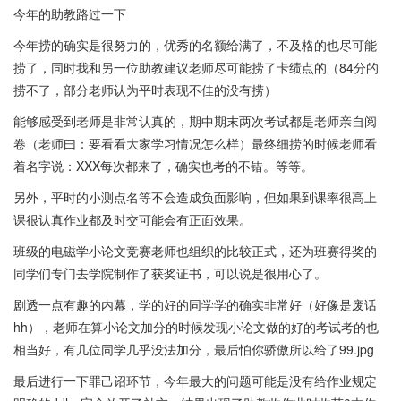
今年的助教路过一下
今年捞的确实是很努力的，优秀的名额给满了，不及格的也尽可能
捞了，同时我和另一位助教建议老师尽可能捞了卡绩点的（84分的
捞不了，部分老师认为平时表现不佳的没有捞）
能够感受到老师是非常认真的，期中期末两次考试都是老师亲自阅
卷（老师曰：要看看大家学习情况怎么样）最终细捞的时候老师看
着名字说：XXX每次都来了，确实也考的不错。等等。
另外，平时的小测点名等不会造成负面影响，但如果到课率很高上
课很认真作业都及时交可能会有正面效果。
班级的电磁学小论文竞赛老师也组织的比较正式，还为班赛得奖的
同学们专门去学院制作了获奖证书，可以说是很用心了。
剧透一点有趣的内幕，学的好的同学学的确实非常好（好像是废话
hh），老师在算小论文加分的时候发现小论文做的好的考试考的也
相当好，有几位同学几乎没法加分，最后怕你骄傲所以给了99.jpg
最后进行一下罪己诏环节，今年最大的问题可能是没有给作业规定