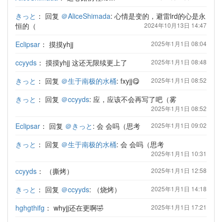
きっと
：
回复
＠AliceShimada
: 心情是变的，避雷lrd的心是永
恒的（
2024年10月13日 14:47
Eclipsar
：
摸摸yhjj
2025年1月1日 08:04
ccyyds
：
摸摸yhjj 这还无限续更上了
2025年1月1日 08:48
きっと
：
回复
＠生于南极的水桶
: fxyjj😋
2025年1月1日 08:52
きっと
：
回复
＠ccyyds
: 应，应该不会再写了吧（雾
2025年1月1日 08:52
Eclipsar
：
回复
＠きっと
: 会 会吗（思考
2025年1月1日 09:02
きっと
：
回复
＠生于南极的水桶
: 会 会吗（思考
2025年1月1日 10:31
ccyyds
：
（撕烤）
2025年1月1日 12:58
きっと
：
回复
＠ccyyds
: （烧烤）
2025年1月1日 14:18
hghgthifg
：
whyjj还在更啊🤣
2025年1月1日 17:21