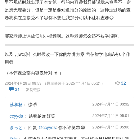
里不规范时就出现了本文第一行的内容😆我只能说我来查卷不一定
是想无理要分，但是一定是要知道扣分的原因的，这种走过场的查
卷我实在是接受不了😃你不想让我加分可以不让我查卷😃
哪家老师上课放低能小视频啊。这种老师怎么还不被举报啊。
以及，jwc你什么时候改一下你的培养方案 苕信智学电磁A有0个作
用😅
（本评课全部内容仅针对lrd（
32
2024年4月28日 08:53
（最后修改于
2025年1月1日 05:21
）
31
复制链接
苏和杨
：
惨🤣
2024年7月11日 03:32
ccyyds
：
越看越tm好笑
2024年7月11日 05:01
きっと
：
回复
＠ccyyds
: 你不许笑😡😭
2024年7月11日 05:06
Kyle
：
少院通修力A电磁A确实离谱，不过好处是让我尽早认清