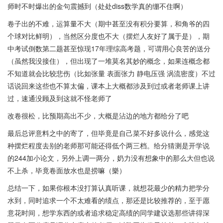
师时不时爆出的金句震撼到（处处diss数学真的绷不住啊）
卷子出的不难，运算量不大（期中甚至没有积分要算，和角爷的四
个球对比鲜明），当然区分度也不大（摆烂人友好了属于是），期
中考试倒数第二题甚至惊现17年理综高考题，可谓用心良苦的送分
（虽然我没接住），但出现了一堆莫名其妙的概念，如果连概念都
不知道就会比较悲伤（比如张量 表面张力 静电压强 涡流密度）不过
话说回来这些也不算太偏，课本上大概都涉及到过或者老师课上讲
过，速通没顾及到这就不怪老师了
改卷很松，比预期高出不少，大概是沾边的地方都给分了吧
最后总评意料之中的寄了，但毕竟是自己菜不好多说什么，感觉这
种摆烂程度去别的老师那可能还得低个两三档。给分猜测是开学说
的244加小论文，另外上调一两分，奶力没有想象中的那么大但也说
不上杀，毕竟卷面放水也是捞嘛（樂）
总结一下，如果你根本没打算认真听课，就想花最少的精力把学分
水到，同时追求一个不太难看的绩点，那还是比较推荐的，至于愿
意花时间，想学东西的或者追求稳定高绩的同学建议选那些讲得深