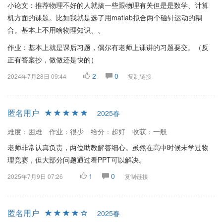
小论文：推荐物理不好的人就搞一些跟物理有关但是是数学、计算
机方面的课题。比如我就是选了用matlab拟合两个磁针运动的耦
合。基本上不用啥物理知识、、
作业：基本上就是课后习题，偶尔有老师上课讲的习题要交。（反
正有答案抄，做做还是快的）
2
0
2024年7月28日 09:44
复制链接
匿名用户
2025春
难度：困难
作业：很少
给分：超好
收获：一般
老师非常认真负责，两位助教解答细心。虽然在高中时候未学过物
理竞赛，但大部分问题通过看PPT可以解决。
1
0
2025年7月9日 07:26
复制链接
匿名用户
2025春