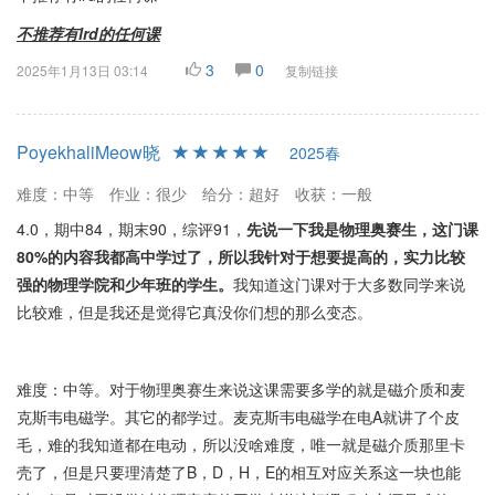
不推荐有lrd的任何课
3
0
2025年1月13日 03:14
复制链接
PoyekhaliMeow晓
2025春
难度：中等
作业：很少
给分：超好
收获：一般
4.0，期中84，期末90，综评91，
先说一下我是物理奥赛生，这门课
80%的内容我都高中学过了，所以我针对于想要提高的，实力比较
强的物理学院和少年班的学生。
我知道这门课对于大多数同学来说
比较难，但是我还是觉得它真没你们想的那么变态。
难度：中等。对于物理奥赛生来说这课需要多学的就是磁介质和麦
克斯韦电磁学。其它的都学过。麦克斯韦电磁学在电A就讲了个皮
毛，难的我知道都在电动，所以没啥难度，唯一就是磁介质那里卡
壳了，但是只要理清楚了B，D，H，E的相互对应关系这一块也能