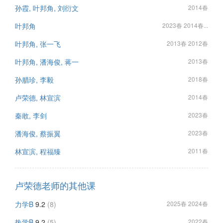
孙霞, 叶邦角, 刘衍文
2014春
叶邦角
2023春 2014春...
叶邦角, 张一飞
2013春 2012春
叶邦角, 潘海俊, 蒋一
2013春
孙腊珍, 李毅
2018春
卢荣德, 林宣滨
2014春
秦敢, 李剑
2023春
潘海俊, 蔡振翼
2023春
林宣滨, 程福臻
2011春
卢荣德老师的其他课
力学B
9.2
(8)
2025春 2024春
热学B
9.2
(5)
2022春