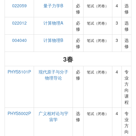
022059
量子力学B
必
4
选
笔试（闭卷）
修
修
022012
计算物理A
必
3
选
笔试（闭卷）
修
修
004040
计算物理B
必
3
选
笔试（闭卷）
修
修
3春
PHYS5101P
现代原子与分子
必
4
专
笔试（闭卷）
物理导论
修
业
方
向
课
程
PHYS5002P
广义相对论与宇
选
4
专
笔试（闭卷）
宙学
修
业
方
向