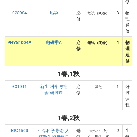
修
022094
热学
必
3
物
笔试（闭卷）
修
理
通
修
PHYS1004A
电磁学A
必
4
物
笔试（闭卷）
修
理
通
修
1春,1秋
601011
新生“科学与社
必
1
研
其他
会”研讨课
修
讨
课
程
1春,2秋
BIO1509
生命科学导论-人
选
2
生
大作业（论
体微生物与健康
修
物
文、报告、项