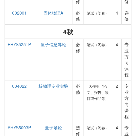
修
修
002001
固体物理A
必
4
选
笔试（闭卷）
修
修
4秋
PHYS5251P
量子信息导论
必
4
专
笔试（闭卷）
修
业
方
向
课
程
004022
核物理专业实验
必
2
专
大作业（论
修
业
文、报告、项
方
目或作品等）
向
课
程
PHYS5003P
量子场论
选
4
专
笔试（闭卷）
修
业