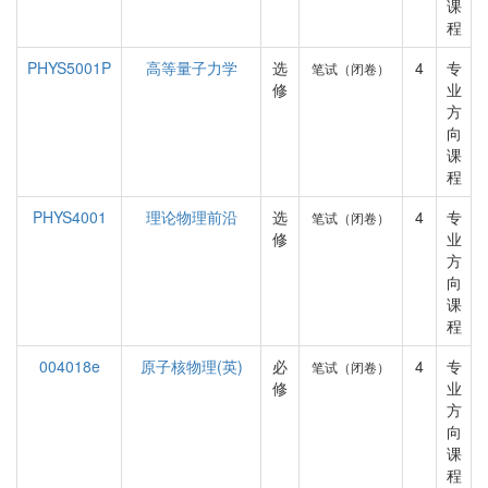
课
程
PHYS5001P
高等量子力学
选
4
专
笔试（闭卷）
修
业
方
向
课
程
PHYS4001
理论物理前沿
选
4
专
笔试（闭卷）
修
业
方
向
课
程
004018e
原子核物理(英)
必
4
专
笔试（闭卷）
修
业
方
向
课
程