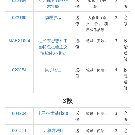
022164
大学物理-现代技
必
2
必
笔试（半开
术实验
修
修
卷）
022168
物理讲坛
必
2
必
大作业（论
修
修
文、报告、项
目或作品等）
MARX1004
毛泽东思想和中
必
3
政
笔试（开卷）
国特色社会主义
修
治
理论体系概论
通
修
022054
原子物理
必
4
物
笔试（闭卷）
修
理
通
修
3秋
004204
电子技术基础(3)
必
3
必
笔试（闭卷）
修
修
001511
计算方法B
必
2
必
笔试（闭卷）