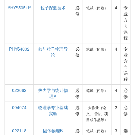
PHYS5051P
粒子探测技术
必
4
专
笔试（闭卷）
修
业
方
向
课
程
PHYS4002
核与粒子物理导
必
4
专
笔试（闭卷）
论
修
业
方
向
课
程
022062
热力学与统计物
必
4
必
笔试（闭卷）
理A
修
修
004074
物理学专业基础
必
2
必
大作业（论
实验
修
修
文、报告、项
目或作品等）
022118
固体物理B
必
3
选
笔试（闭卷）