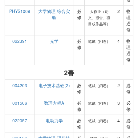
PHYS1009
大学物理-综合实
必
2
物
大作业（论
验
修
理
文、报告、项
通
目或作品等）
修
022391
光学
必
4
物
笔试（闭卷）
修
理
通
修
2春
004203
电子技术基础(2)
必
2
必
笔试（闭卷）
修
修
001506
数理方程A
必
3
必
笔试（闭卷）
修
修
022057
电动力学
必
4
必
笔试（闭卷）
修
修