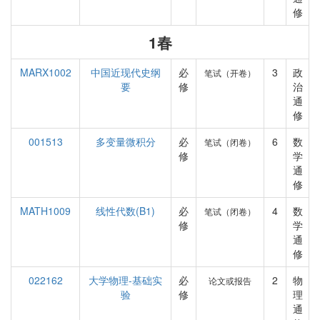
修
1春
MARX1002
中国近现代史纲
必
3
政
笔试（开卷）
要
修
治
通
修
001513
多变量微积分
必
6
数
笔试（闭卷）
修
学
通
修
MATH1009
线性代数(B1)
必
4
数
笔试（闭卷）
修
学
通
修
022162
大学物理-基础实
必
2
物
论文或报告
验
修
理
通