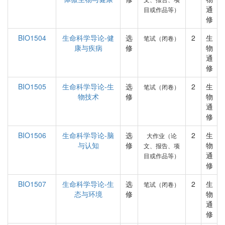
通
目或作品等）
修
BIO1504
生命科学导论-健
选
2
生
笔试（闭卷）
康与疾病
修
物
通
修
BIO1505
生命科学导论-生
选
2
生
笔试（闭卷）
物技术
修
物
通
修
BIO1506
生命科学导论-脑
选
2
生
大作业（论
与认知
修
物
文、报告、项
通
目或作品等）
修
BIO1507
生命科学导论-生
选
2
生
笔试（闭卷）
态与环境
修
物
通
修