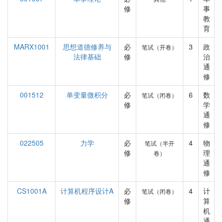
修
事
教
育
MARX1001
思想道德修养与
必
3
政
笔试（开卷）
法律基础
修
治
通
修
001512
单变量微积分
必
6
数
笔试（闭卷）
修
学
通
修
022505
力学
必
4
物
笔试（半开
修
理
卷）
通
修
CS1001A
计算机程序设计A
必
4
计
笔试（闭卷）
修
算
机
通