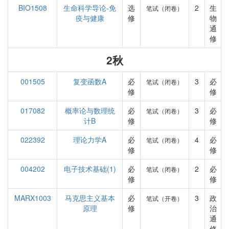
BIO1508
生命科学导论-免
选
2
生
笔试（闭卷）
疫与健康
修
物
通
修
2秋
001505
复变函数A
必
3
必
笔试（闭卷）
修
修
017082
概率论与数理统
必
3
必
笔试（闭卷）
计B
修
修
022392
理论力学A
必
4
必
笔试（闭卷）
修
修
004202
电子技术基础(1)
必
2
必
笔试（闭卷）
修
修
MARX1003
马克思主义基本
必
3
政
笔试（开卷）
原理
修
治
通
修