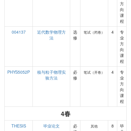
方
向
课
程
004137
近代数学物理方
选
4
专
笔试（闭卷）
法
修
业
方
向
课
程
PHYS5052P
核与粒子物理实
必
4
专
笔试（开卷）
验方法
修
业
方
向
课
程
4春
THESIS
毕业论文
必
8
毕
其他