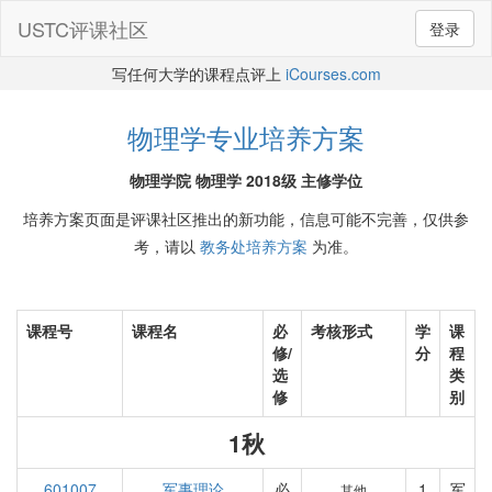
USTC评课社区
登录
写任何大学的课程点评上
iCourses.com
物理学专业培养方案
物理学院 物理学 2018级 主修学位
培养方案页面是评课社区推出的新功能，信息可能不完善，仅供参
考，请以
教务处培养方案
为准。
课程号
课程名
必
考核形式
学
课
修/
分
程
选
类
修
别
1秋
601007
军事理论
必
1
军
其他