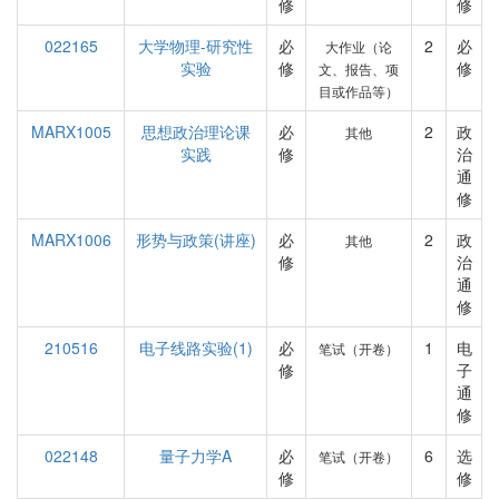
修
修
022165
大学物理-研究性
必
2
必
大作业（论
实验
修
修
文、报告、项
目或作品等）
MARX1005
思想政治理论课
必
2
政
其他
实践
修
治
通
修
MARX1006
形势与政策(讲座)
必
2
政
其他
修
治
通
修
210516
电子线路实验(1)
必
1
电
笔试（开卷）
修
子
通
修
022148
量子力学A
必
6
选
笔试（开卷）
修
修