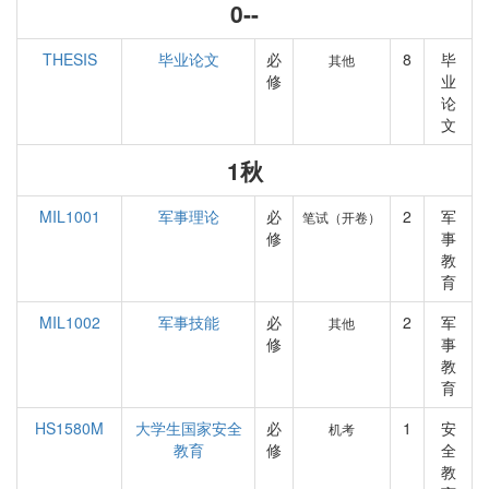
0--
THESIS
毕业论文
必
8
毕
其他
修
业
论
文
1秋
MIL1001
军事理论
必
2
军
笔试（开卷）
修
事
教
育
MIL1002
军事技能
必
2
军
其他
修
事
教
育
HS1580M
大学生国家安全
必
1
安
机考
教育
修
全
教