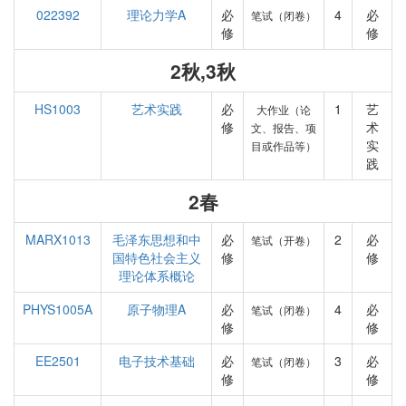
022392
理论力学A
必
4
必
笔试（闭卷）
修
修
2秋,3秋
HS1003
艺术实践
必
1
艺
大作业（论
修
术
文、报告、项
实
目或作品等）
践
2春
MARX1013
毛泽东思想和中
必
2
必
笔试（开卷）
国特色社会主义
修
修
理论体系概论
PHYS1005A
原子物理A
必
4
必
笔试（闭卷）
修
修
EE2501
电子技术基础
必
3
必
笔试（闭卷）
修
修