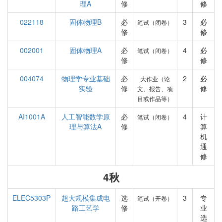
理A
修
修
022118
固体物理B
必
3
必
笔试（闭卷）
修
修
002001
固体物理A
必
4
必
笔试（闭卷）
修
修
004074
物理学专业基础
必
2
必
大作业（论
实验
修
修
文、报告、项
目或作品等）
AI1001A
人工智能数学原
必
4
计
笔试（闭卷）
理与算法A
修
算
机
通
修
4秋
ELEC5303P
超大规模集成电
选
3
专
笔试（开卷）
路工艺学
修
业
选