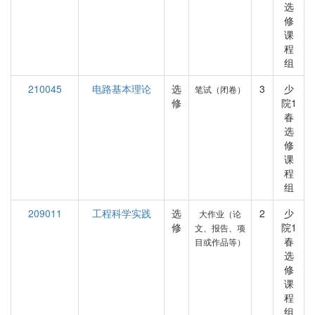
选
修
课
程
组
210045
电路基本理论
选
3
少
笔试（闭卷）
修
院1
春
选
修
课
程
组
209011
工程科学实践
选
2
少
大作业（论
修
院1
文、报告、项
春
目或作品等）
选
修
课
程
组