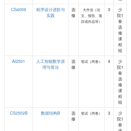
CS4009
程序设计进阶与
选
3
少
大作业（论
实践
修
院1
文、报告、项
春
目或作品等）
选
修
课
程
组
AI2501
人工智能数学原
选
4
少
笔试（闭卷）
理与算法
修
院1
春
选
修
课
程
组
CS2502B
数据结构B
选
3
少
笔试（闭卷）
修
院1
春
选