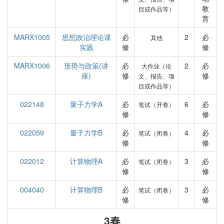
教
目或作品等）
育
MARX1005
思想政治理论课
必
2
必
其他
实践
修
修
MARX1006
形势与政策(讲
必
2
必
大作业（论
座)
修
修
文、报告、项
目或作品等）
022148
量子力学A
必
6
必
笔试（开卷）
修
修
022059
量子力学B
必
4
必
笔试（闭卷）
修
修
022012
计算物理A
必
3
必
笔试（闭卷）
修
修
004040
计算物理B
必
3
必
笔试（闭卷）
修
修
3春