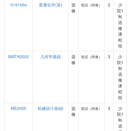
019165e
普通化学(英)
选
2
少
笔试（闭卷）
修
院1
秋
选
修
课
程
组
MATH2002
几何学基础
选
3
少
笔试（闭卷）
修
院1
秋
选
修
课
程
组
ME2005
机械设计基础I
选
3
少
笔试（闭卷）
修
院1
秋
选