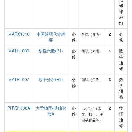
修
课
程
组
MARX1010
中国近现代史纲
必
2
必
笔试（开卷）
要
修
修
MATH1009
线性代数(B1)
必
4
数
笔试（闭卷）
修
学
通
修
MATH1007
数学分析(B2)
必
6
数
笔试（闭卷）
修
学
通
修
PHYS1008A
大学物理-基础实
必
2
物
大作业（论
验A
修
理
文、报告、项
通
目或作品等）
修