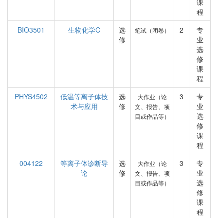
课
程
BIO3501
生物化学C
选
2
专
笔试（闭卷）
修
业
选
修
课
程
PHYS4502
低温等离子体技
选
3
专
大作业（论
术与应用
修
业
文、报告、项
选
目或作品等）
修
课
程
004122
等离子体诊断导
选
3
专
大作业（论
论
修
业
文、报告、项
选
目或作品等）
修
课
程