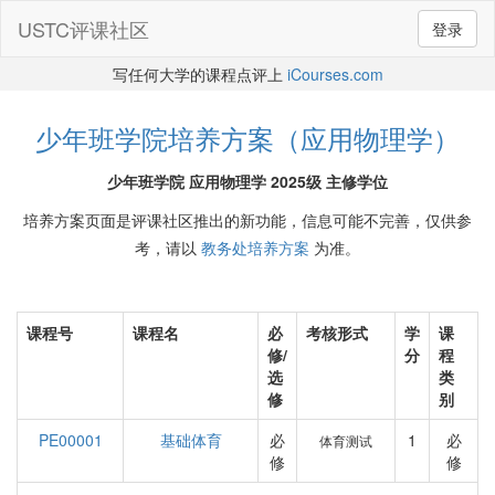
USTC评课社区
登录
写任何大学的课程点评上
iCourses.com
少年班学院培养方案（应用物理学）
少年班学院 应用物理学 2025级 主修学位
培养方案页面是评课社区推出的新功能，信息可能不完善，仅供参
考，请以
教务处培养方案
为准。
课程号
课程名
必
考核形式
学
课
修/
分
程
选
类
修
别
PE00001
基础体育
必
1
必
体育测试
修
修