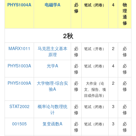
PHYS1004A
电磁学A
必
4
物
笔试（闭卷）
修
理
通
修
2秋
MARX1011
马克思主义基本
必
2
必
笔试（开卷）
原理
修
修
PHYS1003A
光学A
必
4
必
笔试（闭卷）
修
修
PHYS1009A
大学物理-综合实
必
2
必
大作业（论
验A
修
修
文、报告、项
目或作品等）
STAT2002
概率论与数理统
必
3
必
笔试（闭卷）
计
修
修
001505
复变函数A
必
3
必
笔试（闭卷）
修
修