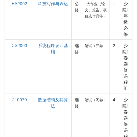
HS2002
科技写作与表达
必
1
少
大作业（论
修
院1
文、报告、项
年
目或作品等）
级
必
修
CS2003
系统程序设计基
选
2
少
笔试（开卷）
础
修
院1
春
选
修
课
程
组
210070
数据结构及其算
选
4
少
笔试（闭卷）
法
修
院1
春
选
修
课
程