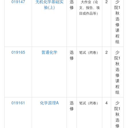
019147
无机化学基础实
选
2
少
大作业（论
验(上)
修
院1
文、报告、项
秋
目或作品等）
选
修
课
程
组
019165
普通化学
选
2
少
笔试（闭卷）
修
院1
秋
选
修
课
程
组
019161
化学原理A
选
4
少
笔试（闭卷）
修
院1
秋
选
修