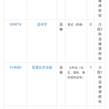
修
课
程
组
008074
遗传学
选
2
少
笔试（闭卷）
修
院1
秋
选
修
课
程
组
019080
普通化学实验
选
1
少
大作业（论
修
院1
文、报告、项
秋
目或作品等）
选
修
课
程
组