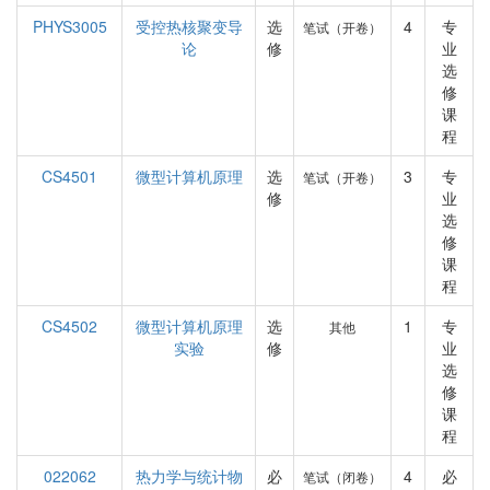
PHYS3005
受控热核聚变导
选
4
专
笔试（开卷）
论
修
业
选
修
课
程
CS4501
微型计算机原理
选
3
专
笔试（开卷）
修
业
选
修
课
程
CS4502
微型计算机原理
选
1
专
其他
实验
修
业
选
修
课
程
022062
热力学与统计物
必
4
必
笔试（闭卷）