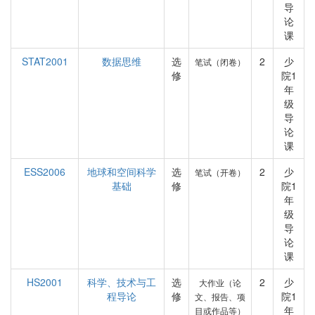
导
论
课
STAT2001
数据思维
选
2
少
笔试（闭卷）
修
院1
年
级
导
论
课
ESS2006
地球和空间科学
选
2
少
笔试（开卷）
基础
修
院1
年
级
导
论
课
HS2001
科学、技术与工
选
2
少
大作业（论
程导论
修
院1
文、报告、项
年
目或作品等）