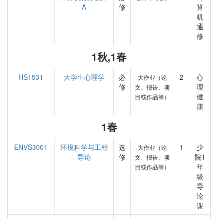
A
修
算
机
通
修
1秋,1春
HS1531
大学生心理学
必
2
心
大作业（论
修
理
文、报告、项
健
目或作品等）
康
1春
ENVS3001
环境科学与工程
选
1
少
大作业（论
导论
修
院1
文、报告、项
年
目或作品等）
级
导
论
课