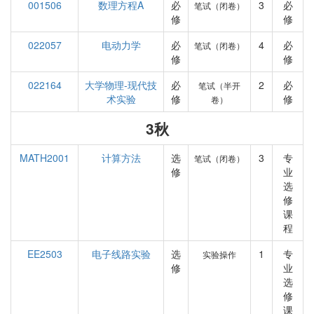
001506
数理方程A
必
3
必
笔试（闭卷）
修
修
022057
电动力学
必
4
必
笔试（闭卷）
修
修
022164
大学物理-现代技
必
2
必
笔试（半开
术实验
修
修
卷）
3秋
MATH2001
计算方法
选
3
专
笔试（闭卷）
修
业
选
修
课
程
EE2503
电子线路实验
选
1
专
实验操作
修
业
选
修
课