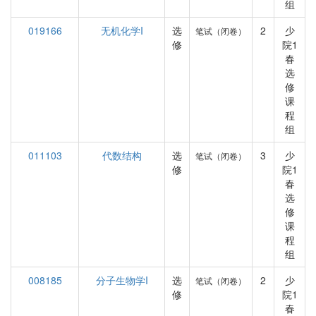
组
019166
无机化学I
选
2
少
笔试（闭卷）
修
院1
春
选
修
课
程
组
011103
代数结构
选
3
少
笔试（闭卷）
修
院1
春
选
修
课
程
组
008185
分子生物学I
选
2
少
笔试（闭卷）
修
院1
春