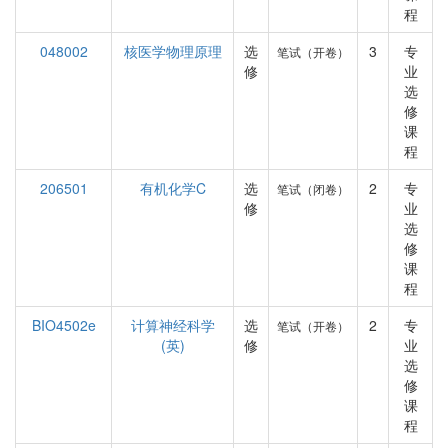
程
048002
核医学物理原理
选
3
专
笔试（开卷）
修
业
选
修
课
程
206501
有机化学C
选
2
专
笔试（闭卷）
修
业
选
修
课
程
BIO4502e
计算神经科学
选
2
专
笔试（开卷）
(英)
修
业
选
修
课
程