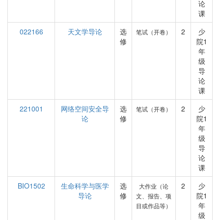
论
课
022166
天文学导论
选
2
少
笔试（开卷）
修
院1
年
级
导
论
课
221001
网络空间安全导
选
2
少
笔试（开卷）
论
修
院1
年
级
导
论
课
BIO1502
生命科学与医学
选
2
少
大作业（论
导论
修
院1
文、报告、项
年
目或作品等）
级