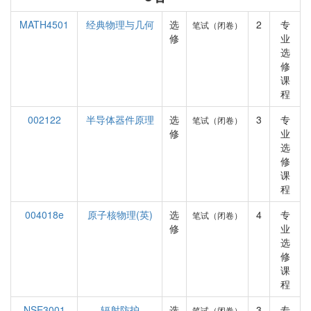
MATH4501
经典物理与几何
选
2
专
笔试（闭卷）
修
业
选
修
课
程
002122
半导体器件原理
选
3
专
笔试（闭卷）
修
业
选
修
课
程
004018e
原子核物理(英)
选
4
专
笔试（闭卷）
修
业
选
修
课
程
NSE3001
辐射防护
选
3
专
笔试（闭卷）