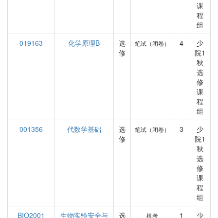
课
程
组
019163
化学原理B
选
4
少
笔试（闭卷）
修
院1
秋
选
修
课
程
组
001356
代数学基础
选
3
少
笔试（闭卷）
修
院1
秋
选
修
课
程
组
BIO2001
生物实验安全与
选
1
少
机考