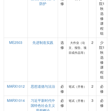
防护
修
院1
秋
选
修
课
程
组
ME2503
先进制造实践
选
2
少
大作业（论
修
院1
文、报告、项
秋
目或作品等）
选
修
课
程
组
MARX1012
思想道德与法治
必
2
必
笔试（开卷）
修
修
MARX1014
习近平新时代中
必
3
必
笔试（开卷）
国特色社会主义
修
修
思想概论