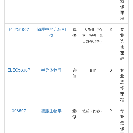
选
修
课
程
PHYS4007
物理中的几何相
选
2
专
大作业（论
位
修
业
文、报告、项
选
目或作品等）
修
课
程
ELEC5306P
半导体物理
选
3
专
其他
修
业
选
修
课
程
008507
细胞生物学
选
2
专
笔试（闭卷）
修
业
选
修