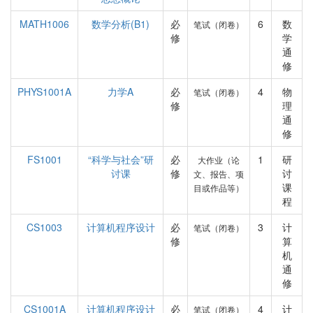
MATH1006
数学分析(B1)
必
6
数
笔试（闭卷）
修
学
通
修
PHYS1001A
力学A
必
4
物
笔试（闭卷）
修
理
通
修
FS1001
“科学与社会”研
必
1
研
大作业（论
讨课
修
讨
文、报告、项
课
目或作品等）
程
CS1003
计算机程序设计
必
3
计
笔试（闭卷）
修
算
机
通
修
CS1001A
计算机程序设计
必
4
计
笔试（闭卷）