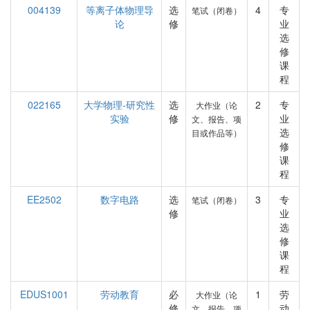
004139
等离子体物理导
选
4
专
笔试（闭卷）
论
修
业
选
修
课
程
022165
大学物理-研究性
选
2
专
大作业（论
实验
修
业
文、报告、项
选
目或作品等）
修
课
程
EE2502
数字电路
选
3
专
笔试（闭卷）
修
业
选
修
课
程
EDUS1001
劳动教育
必
1
劳
大作业（论
修
动
文、报告、项