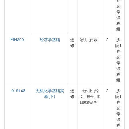
春
选
修
课
程
组
FIN2001
经济学基础
选
2
少
笔试（闭卷）
修
院1
春
选
修
课
程
组
019148
无机化学基础实
选
2
少
大作业（论
验(下)
修
院1
文、报告、项
春
目或作品等）
选
修
课
程