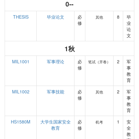
0--
THESIS
毕业论文
必
8
毕
其他
修
业
论
文
1秋
MIL1001
军事理论
必
2
军
笔试（开卷）
修
事
教
育
MIL1002
军事技能
必
2
军
其他
修
事
教
育
HS1580M
大学生国家安全
必
1
安
机考
教育
修
全
教