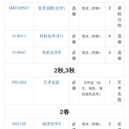
MATH2501
复变函数(化学)
选
2
课
笔试（闭卷）
修
程
分
组
019011
有机化学(A1)
必
4
选
笔试（闭卷）
修
修
019047
有机化学B
必
4
选
笔试（闭卷）
修
修
2秋,3秋
HS1003
艺术实践
必
1
艺
大作业（论
修
术
文、报告、项
实
目或作品等）
践
2春
003155
物理化学II
必
3
必
笔试（闭卷）