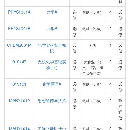
育
PHYS1001A
力学A
选
4
必
笔试（闭卷）
修
修
PHYS1001B
力学B
选
2
必
笔试（闭卷）
修
修
CHEM2001M
化学实验安全知
必
1
必
机考
识
修
修
019147
无机化学基础实
必
2
必
大作业（论
验(上)
修
修
文、报告、项
目或作品等）
019161
化学原理A
必
4
必
笔试（闭卷）
修
修
MARX1012
思想道德与法治
必
2
政
笔试（开卷）
修
治
通
修
MARX1014
习近平新时代中
必
3
政
笔试（开卷）