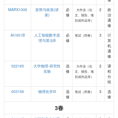
MARX1006
形势与政策(讲
必
2
政
大作业（论
座)
修
治
文、报告、项
通
目或作品等）
修
AI1001B
人工智能数学原
必
3
计
笔试（闭卷）
理与算法B
修
算
机
通
修
022165
大学物理-研究性
选
2
课
大作业（论
实验
修
程
文、报告、项
分
目或作品等）
组
003156
物理化学III
选
3
选
笔试（闭卷）
修
修
3春