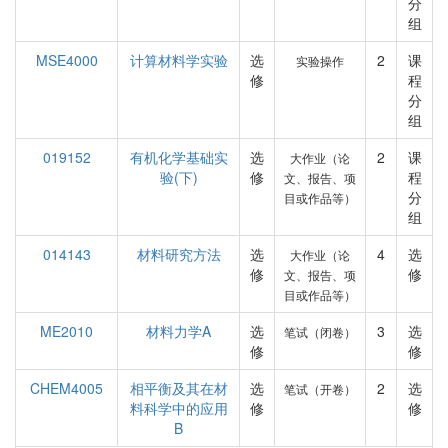
分
组
MSE4000
计算材料学实验
选
2
课
实验操作
修
程
分
组
019152
有机化学基础实
选
2
课
大作业（论
验(下)
修
程
文、报告、项
分
目或作品等）
组
014143
材料研究方法
选
4
选
大作业（论
修
修
文、报告、项
目或作品等）
ME2010
材料力学A
选
3
选
笔试（闭卷）
修
修
CHEM4005
相平衡及其在材
选
2
选
笔试（开卷）
料科学中的应用
修
修
B