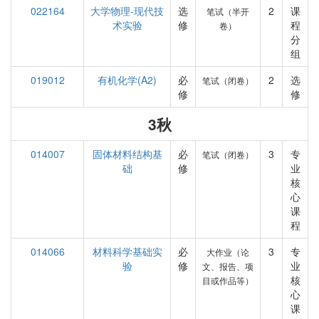
022164
大学物理-现代技
选
2
课
笔试（半开
术实验
修
程
卷）
分
组
019012
有机化学(A2)
必
2
选
笔试（闭卷）
修
修
3秋
014007
固体材料结构基
必
3
专
笔试（闭卷）
础
修
业
核
心
课
程
014066
材料科学基础实
必
3
专
大作业（论
验
修
业
文、报告、项
核
目或作品等）
心
课