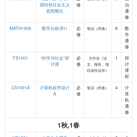
国特色社会主义
修
治
思想概论
通
修
MATH1006
数学分析(B1)
必
6
数
笔试（闭卷）
修
学
通
修
FS1001
“科学与社会”研
必
1
研
大作业（论
讨课
修
讨
文、报告、项
课
目或作品等）
程
CS1001A
计算机程序设计
必
4
计
笔试（闭卷）
A
修
算
机
通
修
1秋,1春