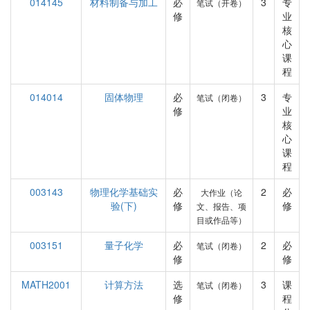
014145
材料制备与加工
必
3
专
笔试（开卷）
修
业
核
心
课
程
014014
固体物理
必
3
专
笔试（闭卷）
修
业
核
心
课
程
003143
物理化学基础实
必
2
必
大作业（论
验(下)
修
修
文、报告、项
目或作品等）
003151
量子化学
必
2
必
笔试（闭卷）
修
修
MATH2001
计算方法
选
3
课
笔试（闭卷）
修
程