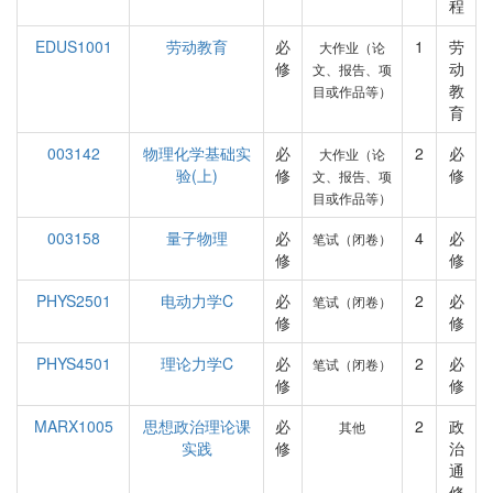
程
EDUS1001
劳动教育
必
1
劳
大作业（论
修
动
文、报告、项
教
目或作品等）
育
003142
物理化学基础实
必
2
必
大作业（论
验(上)
修
修
文、报告、项
目或作品等）
003158
量子物理
必
4
必
笔试（闭卷）
修
修
PHYS2501
电动力学C
必
2
必
笔试（闭卷）
修
修
PHYS4501
理论力学C
必
2
必
笔试（闭卷）
修
修
MARX1005
思想政治理论课
必
2
政
其他
实践
修
治
通
修