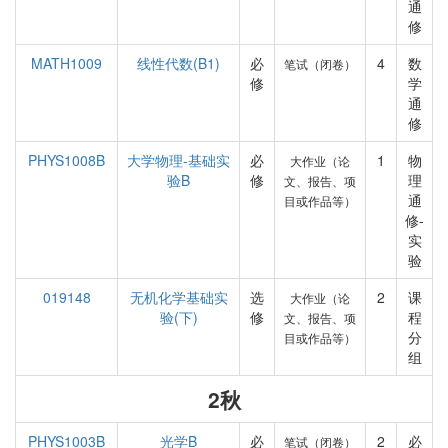
通
修
MATH1009
线性代数(B1)
必
4
数
笔试（闭卷）
修
学
通
修
PHYS1008B
大学物理-基础实
必
1
物
大作业（论
验B
修
理
文、报告、项
通
目或作品等）
修-
实
验
019148
无机化学基础实
选
2
课
大作业（论
验(下)
修
程
文、报告、项
分
目或作品等）
组
2秋
PHYS1003B
光学B
必
2
必
笔试（闭卷）