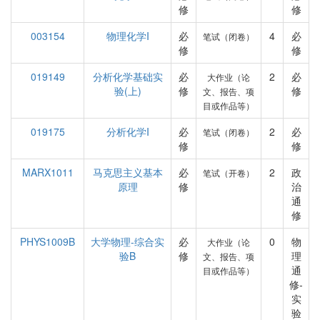
修
修
003154
物理化学I
必
4
必
笔试（闭卷）
修
修
019149
分析化学基础实
必
2
必
大作业（论
验(上)
修
修
文、报告、项
目或作品等）
019175
分析化学I
必
2
必
笔试（闭卷）
修
修
MARX1011
马克思主义基本
必
2
政
笔试（开卷）
原理
修
治
通
修
PHYS1009B
大学物理-综合实
必
0
物
大作业（论
验B
修
理
文、报告、项
通
目或作品等）
修-
实
验