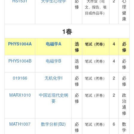
HS1531
大学生心理学
必
2
心
大作业（论
修
理
文、报告、项
健
目或作品等）
康
1春
PHYS1004A
电磁学A
选
4
必
笔试（闭卷）
修
修
PHYS1004B
电磁学B
选
4
必
笔试（闭卷）
修
修
019166
无机化学I
必
2
必
笔试（闭卷）
修
修
MARX1010
中国近现代史纲
必
2
政
笔试（开卷）
要
修
治
通
修
MATH1007
数学分析(B2)
必
6
数
笔试（闭卷）
修
学