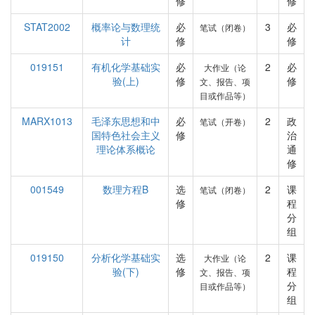
修
修
STAT2002
概率论与数理统
必
3
必
笔试（闭卷）
计
修
修
019151
有机化学基础实
必
2
必
大作业（论
验(上)
修
修
文、报告、项
目或作品等）
MARX1013
毛泽东思想和中
必
2
政
笔试（开卷）
国特色社会主义
修
治
理论体系概论
通
修
001549
数理方程B
选
2
课
笔试（闭卷）
修
程
分
组
019150
分析化学基础实
选
2
课
大作业（论
验(下)
修
程
文、报告、项
分
目或作品等）
组