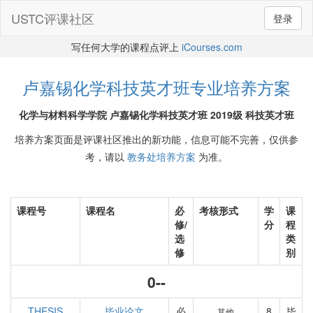
USTC评课社区
登录
写任何大学的课程点评上
iCourses.com
卢嘉锡化学科技英才班专业培养方案
化学与材料科学学院 卢嘉锡化学科技英才班 2019级 科技英才班
培养方案页面是评课社区推出的新功能，信息可能不完善，仅供参
考，请以
教务处培养方案
为准。
课程号
课程名
必
考核形式
学
课
修/
分
程
选
类
修
别
0--
THESIS
毕业论文
必
8
毕
其他