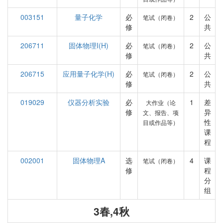
003151
量子化学
必
2
公
笔试（闭卷）
修
共
206711
固体物理I(H)
必
2
公
笔试（闭卷）
修
共
206715
应用量子化学(H)
必
2
公
笔试（闭卷）
修
共
019029
仪器分析实验
必
1
差
大作业（论
修
异
文、报告、项
性
目或作品等）
课
程
002001
固体物理A
选
4
课
笔试（闭卷）
修
程
分
组
3春,4秋