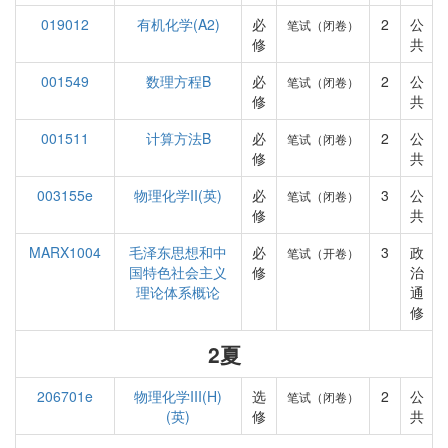
019012
有机化学(A2)
必
2
公
笔试（闭卷）
修
共
001549
数理方程B
必
2
公
笔试（闭卷）
修
共
001511
计算方法B
必
2
公
笔试（闭卷）
修
共
003155e
物理化学II(英)
必
3
公
笔试（闭卷）
修
共
MARX1004
毛泽东思想和中
必
3
政
笔试（开卷）
国特色社会主义
修
治
理论体系概论
通
修
2夏
206701e
物理化学III(H)
选
2
公
笔试（闭卷）
(英)
修
共