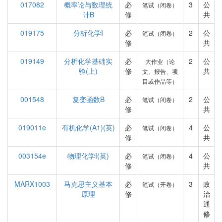
017082
概率论与数理统
必
3
公
笔试（闭卷）
计B
修
共
019175
分析化学I
必
2
公
笔试（闭卷）
修
共
019149
分析化学基础实
必
2
公
大作业（论
验(上)
修
共
文、报告、项
目或作品等）
001548
复变函数B
必
2
公
笔试（闭卷）
修
共
019011e
有机化学(A1)(英)
必
4
公
笔试（闭卷）
修
共
003154e
物理化学I(英)
必
4
公
笔试（闭卷）
修
共
MARX1003
马克思主义基本
必
3
政
笔试（开卷）
原理
修
治
通
修