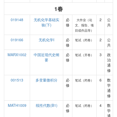
1春
019148
无机化学基础实
必
2
公
大作业（论
验(下)
修
共
文、报告、项
目或作品等）
019166
无机化学I
必
2
公
笔试（闭卷）
修
共
MARX1002
中国近现代史纲
必
3
政
笔试（开卷）
要
修
治
通
修
001513
多变量微积分
必
6
数
笔试（闭卷）
修
学
通
修
MATH1009
线性代数(B1)
必
4
数
笔试（闭卷）
修
学
通