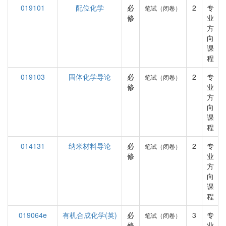
019101
配位化学
必
2
专
笔试（闭卷）
修
业
方
向
课
程
019103
固体化学导论
必
2
专
笔试（闭卷）
修
业
方
向
课
程
014131
纳米材料导论
必
2
专
笔试（闭卷）
修
业
方
向
课
程
019064e
有机合成化学(英)
必
3
专
笔试（闭卷）
修
业