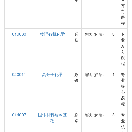
方
向
课
程
019060
物理有机化学
必
3
专
笔试（闭卷）
修
业
方
向
课
程
020011
高分子化学
必
4
专
笔试（闭卷）
修
业
核
心
课
程
014007
固体材料结构基
必
3
专
笔试（闭卷）
础
修
业
核