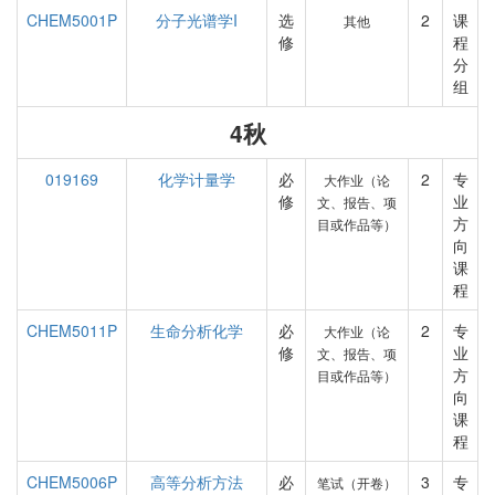
CHEM5001P
分子光谱学I
选
2
课
其他
修
程
分
组
4秋
019169
化学计量学
必
2
专
大作业（论
修
业
文、报告、项
方
目或作品等）
向
课
程
CHEM5011P
生命分析化学
必
2
专
大作业（论
修
业
文、报告、项
方
目或作品等）
向
课
程
CHEM5006P
高等分析方法
必
3
专
笔试（开卷）