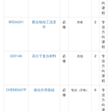
向
课
程
MS34201
聚合物加工流变
必
2
专
闭卷
学
修
业
方
向
课
程
020146
高分子复合材料
必
2
专
其他
修
业
方
向
课
程
CHEM5007P
催化作用基础
必
6
专
笔试（开卷）
修
业
方
向
课