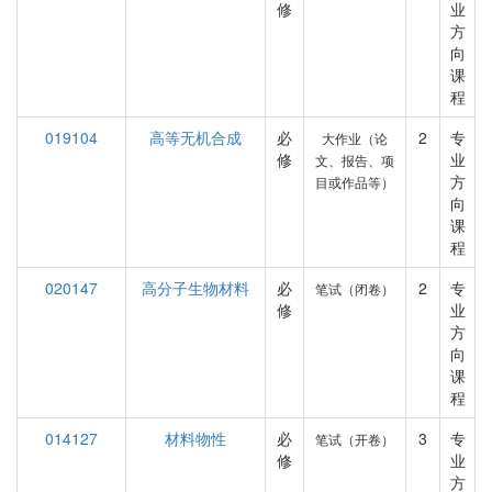
修
业
方
向
课
程
019104
高等无机合成
必
2
专
大作业（论
修
业
文、报告、项
方
目或作品等）
向
课
程
020147
高分子生物材料
必
2
专
笔试（闭卷）
修
业
方
向
课
程
014127
材料物性
必
3
专
笔试（开卷）
修
业
方