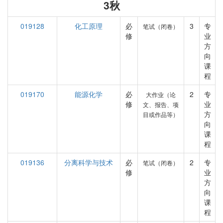
3秋
019128
化工原理
必
3
专
笔试（闭卷）
修
业
方
向
课
程
019170
能源化学
必
2
专
大作业（论
修
业
文、报告、项
方
目或作品等）
向
课
程
019136
分离科学与技术
必
2
专
笔试（闭卷）
修
业
方
向
课
程