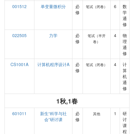
001512
单变量微积分
必
6
数
笔试（闭卷）
修
学
通
修
022505
力学
必
4
物
笔试（半开
修
理
卷）
通
修
CS1001A
计算机程序设计A
必
4
计
笔试（闭卷）
修
算
机
通
修
1秋,1春
601011
新生“科学与社
必
1
研
其他
会”研讨课
修
讨
课
程