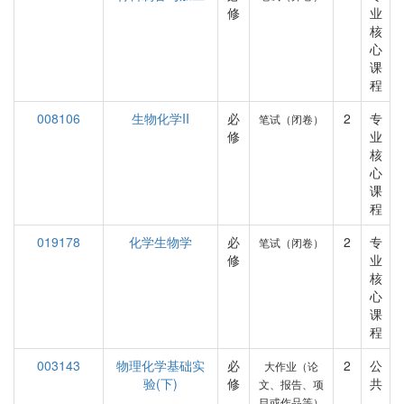
修
业
核
心
课
程
008106
生物化学II
必
2
专
笔试（闭卷）
修
业
核
心
课
程
019178
化学生物学
必
2
专
笔试（闭卷）
修
业
核
心
课
程
003143
物理化学基础实
必
2
公
大作业（论
验(下)
修
共
文、报告、项
目或作品等）