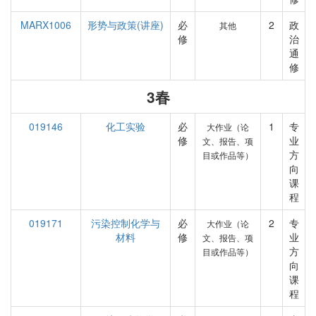
MARX1006
形势与政策(讲座)
必
2
政
其他
修
治
通
修
3春
019146
化工实验
必
1
专
大作业（论
修
业
文、报告、项
方
目或作品等）
向
课
程
019171
污染控制化学与
必
2
专
大作业（论
材料
修
业
文、报告、项
方
目或作品等）
向
课
程