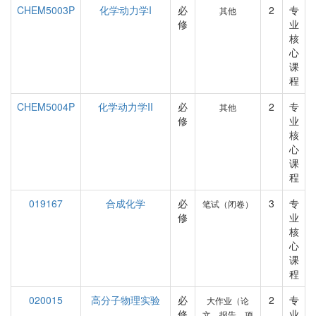
CHEM5003P
化学动力学I
必
2
专
其他
修
业
核
心
课
程
CHEM5004P
化学动力学II
必
2
专
其他
修
业
核
心
课
程
019167
合成化学
必
3
专
笔试（闭卷）
修
业
核
心
课
程
020015
高分子物理实验
必
2
专
大作业（论
修
业
文、报告、项