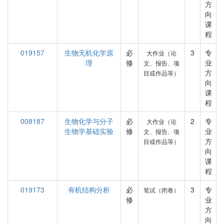
方
向
课
程
019157
生物无机化学原
必
3
专
大作业（论
理
修
业
文、报告、项
方
目或作品等）
向
课
程
008187
生物化学与分子
必
2
专
大作业（论
生物学基础实验
修
业
文、报告、项
方
目或作品等）
向
课
程
019173
有机结构分析
必
3
专
笔试（闭卷）
修
业
方
向