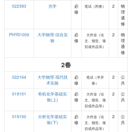
022393
光学
必
2
物
笔试（闭卷）
修
理
通
修
PHYS1009
大学物理-综合实
必
2
物
大作业（论
验
修
理
文、报告、项
通
目或作品等）
修
2春
022164
大学物理-现代技
必
2
公
笔试（半开
术实验
修
共
卷）
019151
有机化学基础实
必
2
公
大作业（论
验(上)
修
共
文、报告、项
目或作品等）
019150
分析化学基础实
必
2
公
大作业（论
验(下)
修
共
文、报告、项
目或作品等）