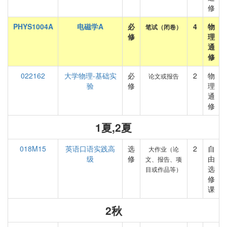
修
PHYS1004A
电磁学A
必
4
物
笔试（闭卷）
修
理
通
修
022162
大学物理-基础实
必
2
物
论文或报告
验
修
理
通
修
1夏,2夏
018M15
英语口语实践高
选
2
自
大作业（论
级
修
由
文、报告、项
选
目或作品等）
修
课
2秋