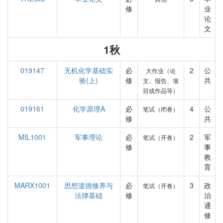
修
业
论
文
1秋
019147
无机化学基础实
必
2
公
大作业（论
验(上)
修
共
文、报告、项
目或作品等）
019161
化学原理A
必
4
公
笔试（闭卷）
修
共
MIL1001
军事理论
必
2
军
笔试（开卷）
修
事
教
育
MARX1001
思想道德修养与
必
3
政
笔试（开卷）
法律基础
修
治
通
修