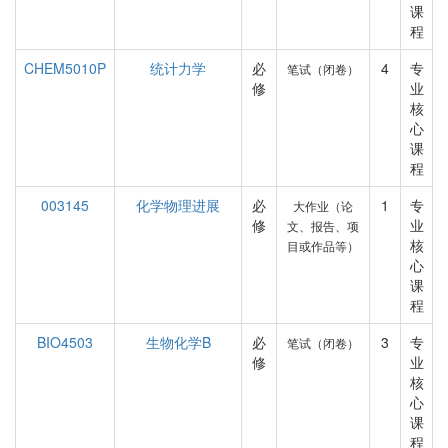
课
程
CHEM5010P
统计力学
必
4
专
笔试（闭卷）
修
业
核
心
课
程
003145
化学物理进展
必
1
专
大作业（论
修
业
文、报告、项
核
目或作品等）
心
课
程
BIO4503
生物化学B
必
3
专
笔试（闭卷）
修
业
核
心
课
程