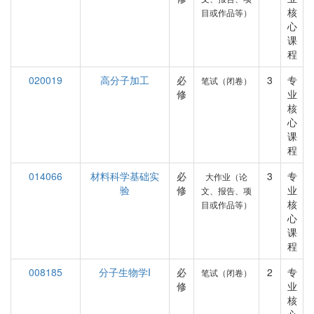
核
目或作品等）
心
课
程
020019
高分子加工
必
3
专
笔试（闭卷）
修
业
核
心
课
程
014066
材料科学基础实
必
3
专
大作业（论
验
修
业
文、报告、项
核
目或作品等）
心
课
程
008185
分子生物学I
必
2
专
笔试（闭卷）
修
业
核