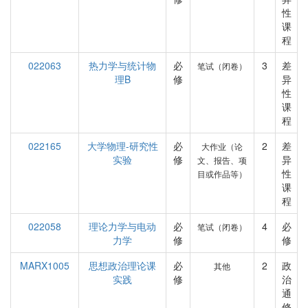
性
课
程
022063
热力学与统计物
必
3
差
笔试（闭卷）
理B
修
异
性
课
程
022165
大学物理-研究性
必
2
差
大作业（论
实验
修
异
文、报告、项
性
目或作品等）
课
程
022058
理论力学与电动
必
4
必
笔试（闭卷）
力学
修
修
MARX1005
思想政治理论课
必
2
政
其他
实践
修
治
通
修