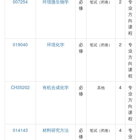
007254
环境微生物学
必
2
专
笔试（闭卷）
修
业
方
向
课
程
019040
环境化学
必
2
专
笔试（闭卷）
修
业
方
向
课
程
CH35202
有机合成化学
必
4
专
其他
修
业
方
向
课
程
014143
材料研究方法
必
4
专
笔试（闭卷）
修
业