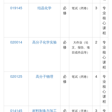
019145
结晶化学
必
3
专
笔试（闭卷）
修
业
核
心
课
程
020014
高分子化学实验
必
2
专
大作业（论
修
业
文、报告、项
核
目或作品等）
心
课
程
020125
高分子物理
必
4
专
笔试（闭卷）
修
业
核
心
课
程
014145
材料制备与加工
必
3
专
笔试（开卷）