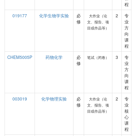
程
019177
化学生物学实验
必
2
专
大作业（论
修
业
文、报告、项
方
目或作品等）
向
课
程
CHEM5005P
药物化学
必
3
专
笔试（闭卷）
修
业
方
向
课
程
003019
化学物理实验
必
2
专
大作业（论
修
业
文、报告、项
核
目或作品等）
心
课
程