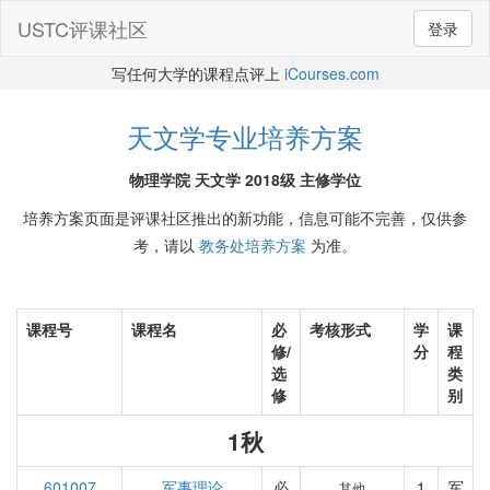
USTC评课社区
登录
写任何大学的课程点评上
iCourses.com
天文学专业培养方案
物理学院 天文学 2018级 主修学位
培养方案页面是评课社区推出的新功能，信息可能不完善，仅供参
考，请以
教务处培养方案
为准。
课程号
课程名
必
考核形式
学
课
修/
分
程
选
类
修
别
1秋
601007
军事理论
必
1
军
其他