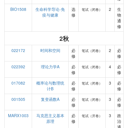
BIO1508
生命科学导论-免
选
2
生
笔试（闭卷）
疫与健康
修
物
通
修
2秋
022172
时间和空间
必
2
必
笔试（闭卷）
修
修
022392
理论力学A
必
4
必
笔试（闭卷）
修
修
017082
概率论与数理统
必
3
必
笔试（闭卷）
计B
修
修
001505
复变函数A
必
3
必
笔试（闭卷）
修
修
MARX1003
马克思主义基本
必
3
政
笔试（开卷）
原理
修
治
通