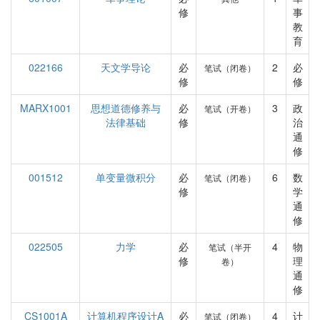
修
事
教
育
022166
天文学导论
必
2
必
笔试（闭卷）
修
修
MARX1001
思想道德修养与
必
3
政
笔试（开卷）
法律基础
修
治
通
修
001512
单变量微积分
必
6
数
笔试（闭卷）
修
学
通
修
022505
力学
必
4
物
笔试（半开
修
理
卷）
通
修
CS1001A
计算机程序设计A
必
4
计
笔试（闭卷）