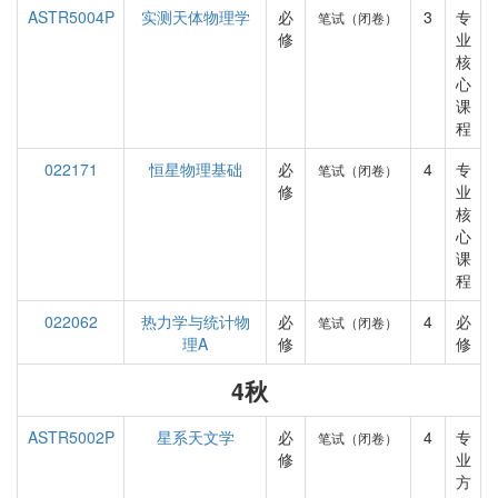
ASTR5004P
实测天体物理学
必
3
专
笔试（闭卷）
修
业
核
心
课
程
022171
恒星物理基础
必
4
专
笔试（闭卷）
修
业
核
心
课
程
022062
热力学与统计物
必
4
必
笔试（闭卷）
理A
修
修
4秋
ASTR5002P
星系天文学
必
4
专
笔试（闭卷）
修
业
方