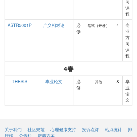
向
课
程
ASTR5001P
广义相对论
必
4
专
笔试（开卷）
修
业
方
向
课
程
4春
THESIS
毕业论文
必
8
毕
其他
修
业
论
文
关于我们
社区规范
心理健康支持
投诉点评
站点统计
排
行榜
公告栏
培养方案