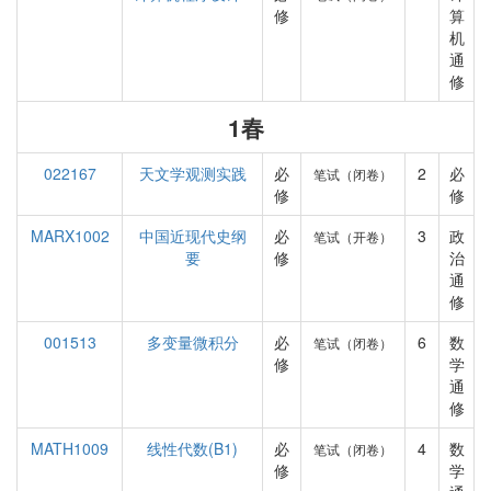
修
算
机
通
修
1春
022167
天文学观测实践
必
2
必
笔试（闭卷）
修
修
MARX1002
中国近现代史纲
必
3
政
笔试（开卷）
要
修
治
通
修
001513
多变量微积分
必
6
数
笔试（闭卷）
修
学
通
修
MATH1009
线性代数(B1)
必
4
数
笔试（闭卷）
修
学