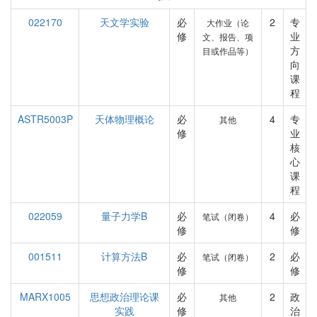
022170
天文学实验
必
2
专
大作业（论
修
业
文、报告、项
方
目或作品等）
向
课
程
ASTR5003P
天体物理概论
必
4
专
其他
修
业
核
心
课
程
022059
量子力学B
必
4
必
笔试（闭卷）
修
修
001511
计算方法B
必
2
必
笔试（闭卷）
修
修
MARX1005
思想政治理论课
必
2
政
其他
实践
修
治