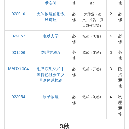
术实验
修
修
卷）
022010
天体物理前沿系
必
2
必
大作业（论
列讲座
修
修
文、报告、项
目或作品等）
022057
电动力学
必
4
必
笔试（闭卷）
修
修
001506
数理方程A
必
3
必
笔试（闭卷）
修
修
MARX1004
毛泽东思想和中
必
3
政
笔试（开卷）
国特色社会主义
修
治
理论体系概论
通
修
022054
原子物理
必
4
物
笔试（闭卷）
修
理
通
修
3秋