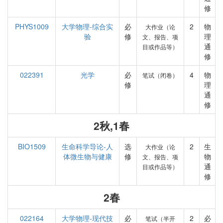
修
PHYS1009
大学物理-综合实
必
2
物
大作业（论
验
修
理
文、报告、项
通
目或作品等）
修
022391
光学
必
4
物
笔试（闭卷）
修
理
通
修
2秋,1春
BIO1509
生命科学导论-人
选
2
生
大作业（论
体微生物与健康
修
物
文、报告、项
通
目或作品等）
修
2春
022164
大学物理-现代技
必
2
必
笔试（半开