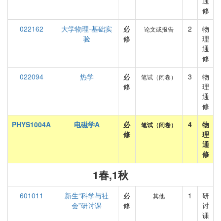
通
修
022162
大学物理-基础实
必
2
物
论文或报告
验
修
理
通
修
022094
热学
必
3
物
笔试（闭卷）
修
理
通
修
PHYS1004A
电磁学A
必
4
物
笔试（闭卷）
修
理
通
修
1春,1秋
601011
新生“科学与社
必
1
研
其他
会”研讨课
修
讨
课