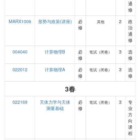
通
修
MARX1006
形势与政策(讲座)
必
2
政
其他
修
治
通
修
004040
计算物理B
必
3
选
笔试（闭卷）
修
修
022012
计算物理A
必
3
选
笔试（闭卷）
修
修
3春
022169
天体力学与天体
必
3
专
笔试（闭卷）
测量基础
修
业
方
向
课
程