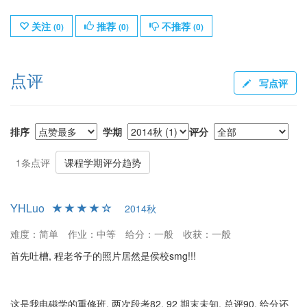
关注
推荐
不推荐
(
0
)
(
0
)
(
0
)
点评
写点评
排序
学期
评分
1条点评
课程学期评分趋势
YHLuo
2014秋
难度：简单
作业：中等
给分：一般
收获：一般
首先吐槽, 程老爷子的照片居然是侯校smg!!!
这是我电磁学的重修班, 两次段考82, 92 期末未知, 总评90, 给分还