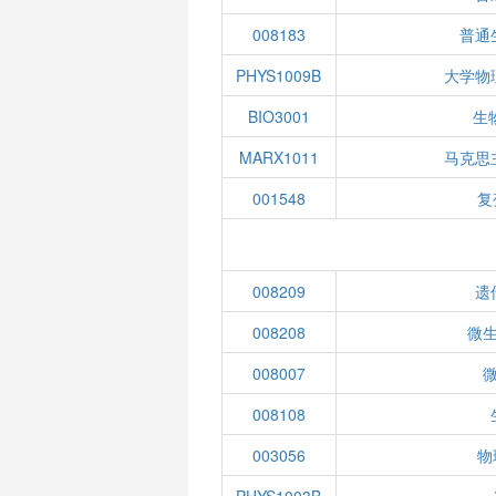
008183
普通
PHYS1009B
大学物
BIO3001
生
MARX1011
马克思
001548
复
008209
遗
008208
微
008007
008108
003056
物