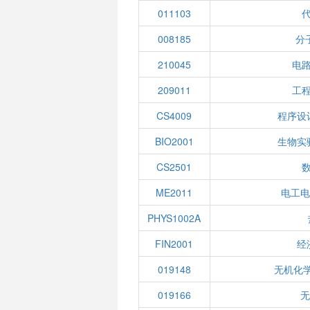
011103
008185
分
210045
电
209011
工
CS4009
程序设
BIO2001
生物实
CS2501
ME2011
电工电
PHYS1002A
FIN2001
经
019148
无机化学
019166
无