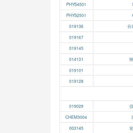
PHYS4501
PHYS2501
019136
分
019167
019145
014131
019101
019128
019029
CHEM3004
003145