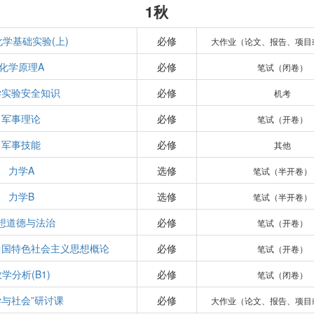
1秋
学基础实验(上)
必修
大作业（论文、报告、项目
化学原理A
必修
笔试（闭卷）
学实验安全知识
必修
机考
军事理论
必修
笔试（开卷）
军事技能
必修
其他
力学A
选修
笔试（半开卷）
力学B
选修
笔试（半开卷）
想道德与法治
必修
笔试（开卷）
中国特色社会主义思想概论
必修
笔试（开卷）
学分析(B1)
必修
笔试（闭卷）
学与社会”研讨课
必修
大作业（论文、报告、项目