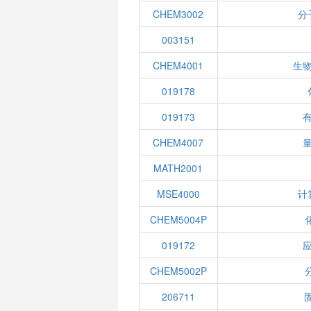
CHEM3002
分
003151
CHEM4001
生
019178
019173
CHEM4007
MATH2001
MSE4000
计
CHEM5004P
019172
CHEM5002P
206711