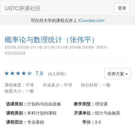
USTC评课社区
登录
写任何大学的课程点评上
iCourses.com
概率论与数理统计
（张伟平）
2023秋 2022秋 2011春 2010秋 2010春 2009春 2008秋 课程号：
STAT200204
7.8
(4人评价)
培养方案
课程难度：中等
作业多少：中等
给分好坏：一般
收获大小：一般
选课类别：
计划内与自由选修
教学类型：
理论课
课程类别：
本科计划内课程
开课单位：
统计与金融系
课程层次：
专业基础
学分：
3.0