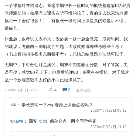
一节课都处在懵逼态。我这学期很长一段时间的概统都是靠b站宋浩
老师渡劫的（如果有上课实在听不懂的孩子，真的先去找宋浩老师
预习一下会好很多！），有很长一段时间上课是真的啥也听不懂，
很痛苦。
作业题，跟考试关系不大，没必要一题一题全做完，浪费时间。我
的建议，考前两三周刷刷往年题，大致就知道哪些考哪些不考了
（书上真的很多很多东西都不考），总结总结做题方法就可以了。
无期中，平时分估计是满的，期末不知道卷面分数，对了答案，失
误不少，感觉80分上下，但最后总评88，感觉有被捞捞。对于我这
么一个数理基础不太好的小白已经满意了。
4
2
2023年3月3日 18:22
复制链接
hkk
：
学长想问一下zwp老师上课会点名吗？
2023年7月22日 05:32
rukawa
：
回复
＠ds
: 偶尔会点一两个同学答题
2023年7月24日 11:12