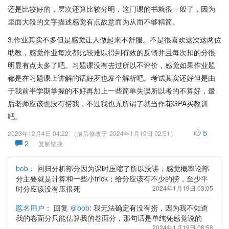
还是比较好的，层次还算比较分明，这门课的书就很一般了，因为
里面大段的文字描述感觉有点故意而为从而不够精简。
3.作业其实不多但是感觉让人做起来不舒服。不是很喜欢这次这两位
助教，感觉作业每次都比较难以得到有效的反馈并且每次扣的分很
明显有点太多了吧。习题课没有去过所以不评价，感觉如果作业题
都是在习题课上讲解的话好歹也发个解析吧。考试其实还好但是由
于我前半学期掌握的不好再加上一些简单失误所以考的不算好，最
后老师应该也没有捞我，不过我也无所谓了就当作花GPA买教训
吧。
5
2023年12月4日 04:22
（最后修改于
2024年1月19日 02:51
）
2
复制链接
bob
：
回归分析部分因为课时压缩了所以没讲；感觉概率论部
分主要就是计算和一些小trick；给分应该有不少的捞，至少平
时分应该没有压很死
2024年1月19日 03:05
慝名用户
：
回复
＠bob
: 我无法确定有没有捞，因为我不知道
我的卷面分只能估算我的卷面分，那句话是单纯凭感觉说的
2024年1月19日 08:58