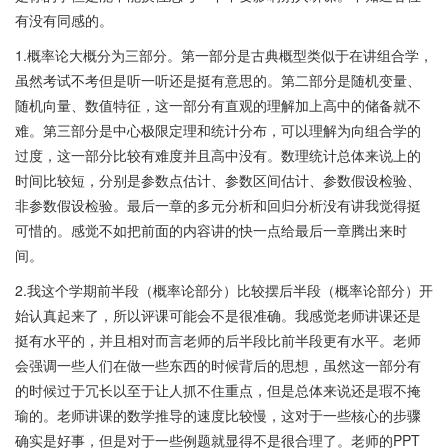
有没有同感的。
1.概率论大概分为三部分。第一部分是古典概型类似于在讲组合学，
虽然考试不考但是听一听还是挺有意思的。第二部分是随机变量、
随机向量、数值特征，这一部分有直观的理解加上高中的储备就不
难。第三部分是中心极限定理和统计分布，可以理解为向组合学的
过度，这一部分比较有难度并且高中没有。数理统计总体来说上的
时间比较短，分别是参数点估计、参数区间估计、参数假设检验、
非参数假设检验。最后一章的多元分析和回归分析没有讲我觉得挺
可惜的。感觉不如把前面的内容讲的快一点给最后一章腾出来时
间。
2.我这个学期前半段（概率论部分）比较摆后半段（概率论部分）开
始认真起来了，所以评课可能会不是很准确。我感觉老师讲课还是
挺有水平的，并且相对而言老师的后半段比前半段更有水平。老师
会强调一些人们在做一些东西的时候背后的思想，虽然这一部分有
的时候过于冗长以至于让人抓不住重点，但是总体来说还是瑕不掩
瑜的。老师讲课的数学推导的速度比较慢，这对于一些核心的步骤
确实是好事，但是对于一些例题就显得不是很合理了。老师的PPT