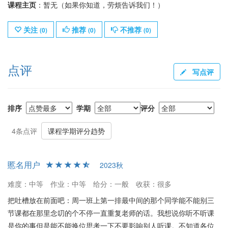
课程主页
：暂无（如果你知道，劳烦告诉我们！）
关注
推荐
不推荐
(
0
)
(
0
)
(
0
)
点评
写点评
排序
学期
评分
4条点评
课程学期评分趋势
慝名用户
2023秋
难度：中等
作业：中等
给分：一般
收获：很多
把吐槽放在前面吧：周一班上第一排最中间的那个同学能不能别三
节课都在那里念叨的个不停一直重复老师的话。我想说你听不听课
是你的事但是能不能换位思考一下不要影响别人听课。不知道各位