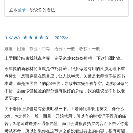
立即
登录
，说说你的看法
rukawa
2022秋
难度：困难
作业：中等
给分：一般
收获：一般
上学期没结束我就说考完一定要来pksq好好吐槽一下这门课hhh。
今年换的新教材简直就是依托答辩，很多做题有用的性质定理不重
点标出，反而穿插在题目里，让人找半天。关键是老师也不按照书
本讲，而是按照自己的ppt来讲，导致书本完全被架空。老师ppt做的
不错，后面假设检验的部分也有很好的总结，我的建议是不如找老
师要ppt（）
关于老师上课也是有必要吐槽一下。1.老师很喜欢用英文，像什么
pdf、rv之类的一堆，而且一开始就用，所以有的时候记不得真的痛
苦；2.老师讲课并不通俗易懂，而且会讲很多拓展内容而不告诉你这
考试不考，所以如果你在这节课之前没看过要上的内容，很有可能