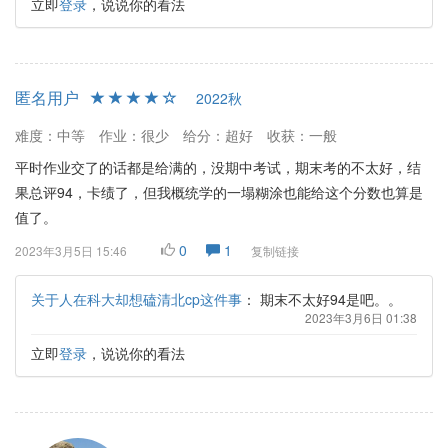
立即
登录
，说说你的看法
匿名用户
2022秋
难度：中等
作业：很少
给分：超好
收获：一般
平时作业交了的话都是给满的，没期中考试，期末考的不太好，结
果总评94，卡绩了，但我概统学的一塌糊涂也能给这个分数也算是
值了。
0
1
2023年3月5日 15:46
复制链接
关于人在科大却想磕清北cp这件事
：
期末不太好94是吧。。
2023年3月6日 01:38
立即
登录
，说说你的看法