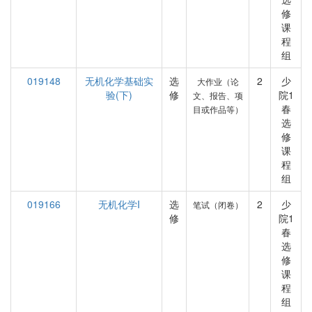
修
课
程
组
019148
无机化学基础实
选
2
少
大作业（论
验(下)
修
院1
文、报告、项
春
目或作品等）
选
修
课
程
组
019166
无机化学I
选
2
少
笔试（闭卷）
修
院1
春
选
修
课
程
组