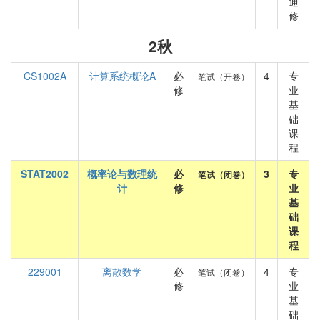
通
修
2秋
CS1002A
计算系统概论A
必
4
专
笔试（开卷）
修
业
基
础
课
程
STAT2002
概率论与数理统
必
3
专
笔试（闭卷）
计
修
业
基
础
课
程
229001
离散数学
必
4
专
笔试（闭卷）
修
业
基
础