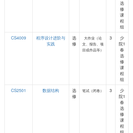
选
修
课
程
组
CS4009
程序设计进阶与
选
3
少
大作业（论
实践
修
院1
文、报告、项
春
目或作品等）
选
修
课
程
组
CS2501
数据结构
选
3
少
笔试（闭卷）
修
院1
春
选
修
课
程
组