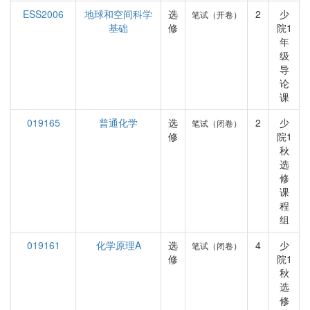
ESS2006
地球和空间科学
选
2
少
笔试（开卷）
基础
修
院1
年
级
导
论
课
019165
普通化学
选
2
少
笔试（闭卷）
修
院1
秋
选
修
课
程
组
019161
化学原理A
选
4
少
笔试（闭卷）
修
院1
秋
选
修