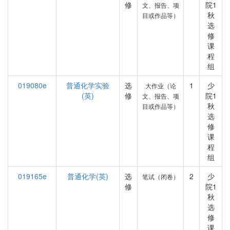
修
院1
文、报告、项
秋
目或作品等）
选
修
课
程
组
019080e
普通化学实验
选
1
少
大作业（论
(英)
修
院1
文、报告、项
秋
目或作品等）
选
修
课
程
组
019165e
普通化学(英)
选
2
少
笔试（闭卷）
修
院1
秋
选
修
课