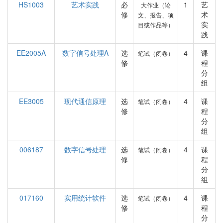
HS1003
艺术实践
必
1
艺
大作业（论
修
术
文、报告、项
实
目或作品等）
践
EE2005A
数字信号处理A
选
4
课
笔试（闭卷）
修
程
分
组
EE3005
现代通信原理
选
4
课
笔试（闭卷）
修
程
分
组
006187
数字信号处理
选
4
课
笔试（闭卷）
修
程
分
组
017160
实用统计软件
选
4
课
笔试（闭卷）
修
程
分