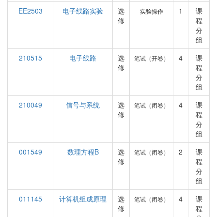
EE2503
电子线路实验
选
1
课
实验操作
修
程
分
组
210515
电子线路
选
4
课
笔试（开卷）
修
程
分
组
210049
信号与系统
选
4
课
笔试（闭卷）
修
程
分
组
001549
数理方程B
选
2
课
笔试（闭卷）
修
程
分
组
011145
计算机组成原理
选
4
课
笔试（闭卷）
修
程