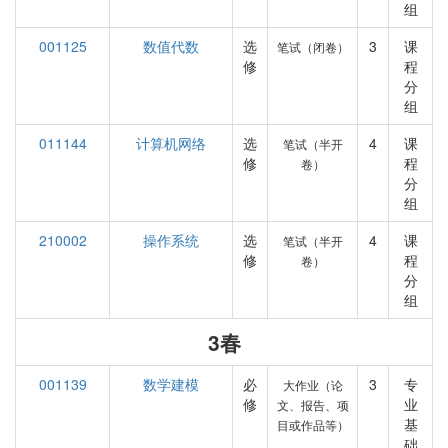
组
001125
数值代数
选
3
课
笔试（闭卷）
修
程
分
组
011144
计算机网络
选
4
课
笔试（半开
修
程
卷）
分
组
210002
操作系统
选
4
课
笔试（半开
修
程
卷）
分
组
3春
001139
数学建模
必
3
专
大作业（论
修
业
文、报告、项
基
目或作品等）
础