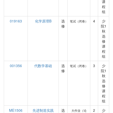
课
程
组
019163
化学原理B
选
4
少
笔试（闭卷）
修
院1
秋
选
修
课
程
组
001356
代数学基础
选
3
少
笔试（闭卷）
修
院1
秋
选
修
课
程
组
ME1506
先进制造实践
选
2
少
大作业（论