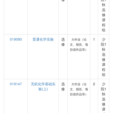
秋
选
修
课
程
组
019080
普通化学实验
选
1
少
大作业（论
修
院1
文、报告、项
秋
目或作品等）
选
修
课
程
组
019147
无机化学基础实
选
2
少
大作业（论
验(上)
修
院1
文、报告、项
秋
目或作品等）
选
修
课