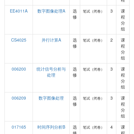
EE4011A
数字图像处理A
选
3
课
笔试（闭卷）
修
程
分
组
CS4025
并行计算A
选
2
课
笔试（闭卷）
修
程
分
组
006200
统计信号分析与
选
3
课
笔试（闭卷）
处理
修
程
分
组
006209
数字图像处理
选
3
课
笔试（闭卷）
修
程
分
组
017165
时间序列分析B
选
4
课
笔试（闭卷）
修
程