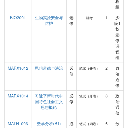
程
组
BIO2001
生物实验安全与
选
1
少
机考
防护
修
院1
秋
选
修
课
程
组
MARX1012
思想道德与法治
必
2
政
笔试（开卷）
修
治
通
修
MARX1014
习近平新时代中
必
3
政
笔试（开卷）
国特色社会主义
修
治
思想概论
通
修
MATH1006
数学分析(B1)
必
6
数
笔试（闭卷）