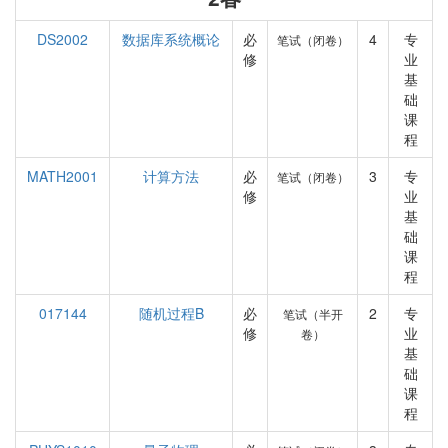
DS2002
数据库系统概论
必
4
专
笔试（闭卷）
修
业
基
础
课
程
MATH2001
计算方法
必
3
专
笔试（闭卷）
修
业
基
础
课
程
017144
随机过程B
必
2
专
笔试（半开
修
业
卷）
基
础
课
程