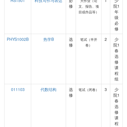
HS1501
科技写作与表达
必
1
少
大作业（论
修
院1
文、报告、项
年
目或作品等）
级
必
修
PHYS1002B
热学B
选
2
少
笔试（半开
修
院1
卷）
春
选
修
课
程
组
011103
代数结构
选
3
少
笔试（闭卷）
修
院1
春
选
修
课
程