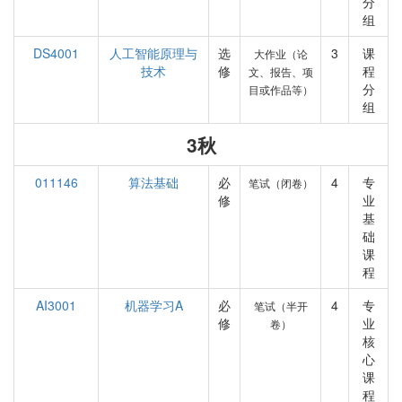
分
组
DS4001
人工智能原理与
选
3
课
大作业（论
技术
修
程
文、报告、项
分
目或作品等）
组
3秋
011146
算法基础
必
4
专
笔试（闭卷）
修
业
基
础
课
程
AI3001
机器学习A
必
4
专
笔试（半开
修
业
卷）
核
心
课
程