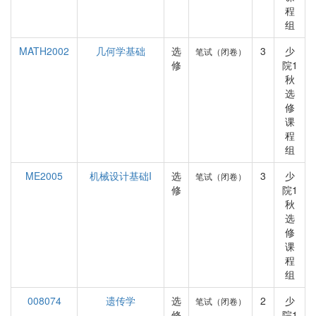
程
组
MATH2002
几何学基础
选
3
少
笔试（闭卷）
修
院1
秋
选
修
课
程
组
ME2005
机械设计基础I
选
3
少
笔试（闭卷）
修
院1
秋
选
修
课
程
组
008074
遗传学
选
2
少
笔试（闭卷）
修
院1