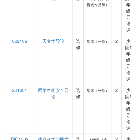
年
目或作品等）
级
导
论
课
022166
天文学导论
选
2
少
笔试（开卷）
修
院1
年
级
导
论
课
221001
网络空间安全导
选
2
少
笔试（开卷）
论
修
院1
年
级
导
论
课
BIO1502
生命科学与医学
选
2
少
大作业（论