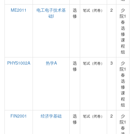
ME2011
电工电子技术基
选
2
少
笔试（闭卷）
础I
修
院1
春
选
修
课
程
组
PHYS1002A
热学A
选
3
少
笔试（闭卷）
修
院1
春
选
修
课
程
组
FIN2001
经济学基础
选
2
少
笔试（闭卷）
修
院1
春
选