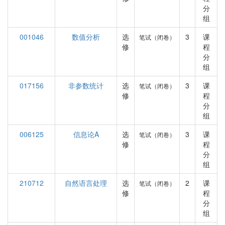
分
组
001046
数值分析
选
3
课
笔试（闭卷）
修
程
分
组
017156
非参数统计
选
3
课
笔试（闭卷）
修
程
分
组
006125
信息论A
选
3
课
笔试（闭卷）
修
程
分
组
210712
自然语言处理
选
2
课
笔试（闭卷）
修
程
分
组