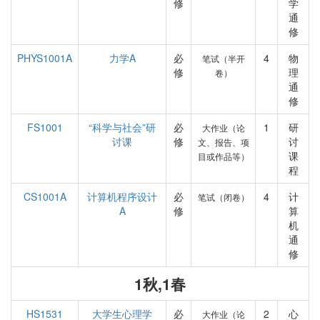
修
学
通
修
PHYS1001A
力学A
必
4
物
笔试（半开
修
理
卷）
通
修
FS1001
“科学与社会”研
必
1
研
大作业（论
讨课
修
讨
文、报告、项
课
目或作品等）
程
CS1001A
计算机程序设计
必
4
计
笔试（闭卷）
A
修
算
机
通
修
1秋,1春
HS1531
大学生心理学
必
2
心
大作业（论