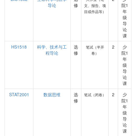
导论
修
院1
文、报告、项
年
目或作品等）
级
导
论
课
HS1518
科学、技术与工
选
2
少
笔试（半开
程导论
修
院1
卷）
年
级
导
论
课
STAT2001
数据思维
选
2
少
笔试（闭卷）
修
院1
年
级
导
论
课