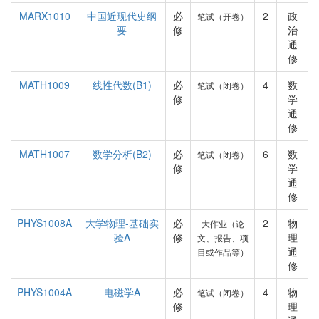
MARX1010
中国近现代史纲
必
2
政
笔试（开卷）
要
修
治
通
修
MATH1009
线性代数(B1)
必
4
数
笔试（闭卷）
修
学
通
修
MATH1007
数学分析(B2)
必
6
数
笔试（闭卷）
修
学
通
修
PHYS1008A
大学物理-基础实
必
2
物
大作业（论
验A
修
理
文、报告、项
通
目或作品等）
修
PHYS1004A
电磁学A
必
4
物
笔试（闭卷）
修
理