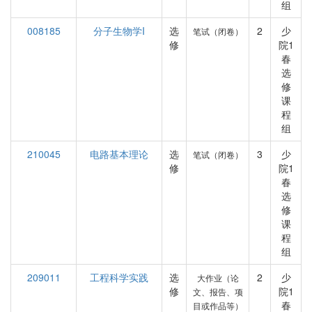
组
008185
分子生物学I
选
2
少
笔试（闭卷）
修
院1
春
选
修
课
程
组
210045
电路基本理论
选
3
少
笔试（闭卷）
修
院1
春
选
修
课
程
组
209011
工程科学实践
选
2
少
大作业（论
修
院1
文、报告、项
春
目或作品等）