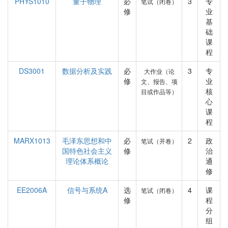
PHYS1010
量子物理
必
3
专
笔试（闭卷）
修
业
基
础
课
程
DS3001
数据分析及实践
必
3
专
大作业（论
修
业
文、报告、项
核
目或作品等）
心
课
程
MARX1013
毛泽东思想和中
必
2
政
笔试（开卷）
国特色社会主义
修
治
理论体系概论
通
修
EE2006A
信号与系统A
选
4
课
笔试（闭卷）
修
程
分
组