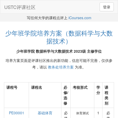
USTC评课社区
登录
写任何大学的课程点评上
iCourses.com
少年班学院培养方案（数据科学与大数
据技术）
少年班学院 数据科学与大数据技术 2023级 主修学位
培养方案页面是评课社区推出的新功能，信息可能不完善，仅供参
考，请以
教务处培养方案
为准。
课程号
课程名
必
考核形式
学
课
修/
分
程
选
类
修
别
PE00001
基础体育
必
1
必
体育测试