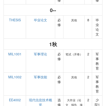
修
修
0--
THESIS
毕业论文
必
8
毕
其他
修
业
论
文
1秋
MIL1001
军事理论
必
2
军
笔试（开卷）
修
事
教
育
MIL1002
军事技能
必
2
军
其他
修
事
教
育
EE4002
现代信息技术概
选
2
少
大作业（论
览
修
院1
文、报告、项