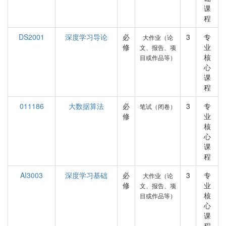
课
程
DS2001
深度学习导论
必
3
专
大作业（论
修
业
文、报告、项
核
目或作品等）
心
课
程
011186
大数据算法
必
3
专
笔试（闭卷）
修
业
核
心
课
程
AI3003
深度学习基础
必
3
专
大作业（论
修
业
文、报告、项
核
目或作品等）
心
课
程