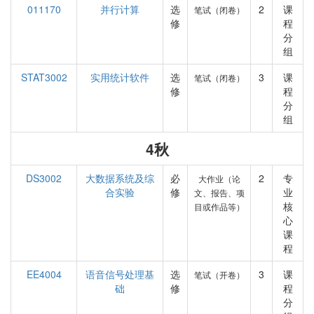
011170
并行计算
选
2
课
笔试（闭卷）
修
程
分
组
STAT3002
实用统计软件
选
3
课
笔试（闭卷）
修
程
分
组
4秋
DS3002
大数据系统及综
必
2
专
大作业（论
合实验
修
业
文、报告、项
核
目或作品等）
心
课
程
EE4004
语音信号处理基
选
3
课
笔试（开卷）
础
修
程
分