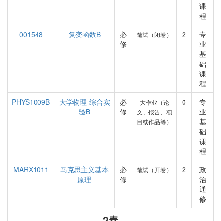
课
程
001548
复变函数B
必
2
专
笔试（闭卷）
修
业
基
础
课
程
PHYS1009B
大学物理-综合实
必
0
专
大作业（论
验B
修
业
文、报告、项
基
目或作品等）
础
课
程
MARX1011
马克思主义基本
必
2
政
笔试（开卷）
原理
修
治
通
修
2春