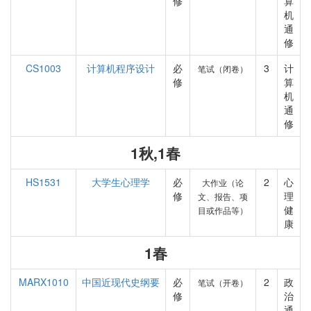
修
算
机
通
修
CS1003
计算机程序设计
必
3
计
笔试（闭卷）
修
算
机
通
修
1秋,1春
HS1531
大学生心理学
必
2
心
大作业（论
修
理
文、报告、项
健
目或作品等）
康
1春
MARX1010
中国近现代史纲要
必
2
政
笔试（开卷）
修
治
通