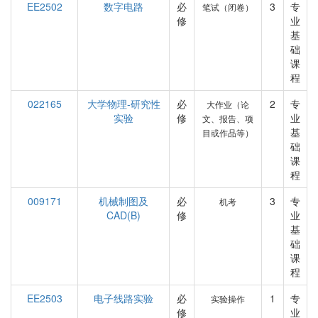
EE2502
数字电路
必
3
专
笔试（闭卷）
修
业
基
础
课
程
022165
大学物理-研究性
必
2
专
大作业（论
实验
修
业
文、报告、项
基
目或作品等）
础
课
程
009171
机械制图及
必
3
专
机考
CAD(B)
修
业
基
础
课
程
EE2503
电子线路实验
必
1
专
实验操作
修
业