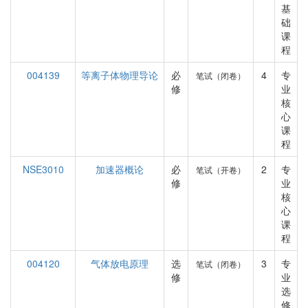
基
础
课
程
004139
等离子体物理导论
必
4
专
笔试（闭卷）
修
业
核
心
课
程
NSE3010
加速器概论
必
2
专
笔试（开卷）
修
业
核
心
课
程
004120
气体放电原理
选
3
专
笔试（闭卷）
修
业
选
修