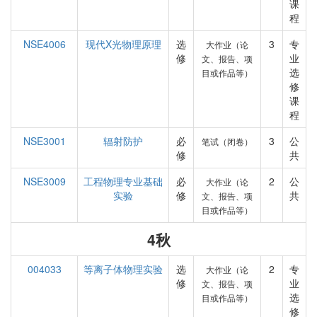
课
程
NSE4006
现代X光物理原理
选
3
专
大作业（论
修
业
文、报告、项
选
目或作品等）
修
课
程
NSE3001
辐射防护
必
3
公
笔试（闭卷）
修
共
NSE3009
工程物理专业基础
必
2
公
大作业（论
实验
修
共
文、报告、项
目或作品等）
4秋
004033
等离子体物理实验
选
2
专
大作业（论
修
业
文、报告、项
选
目或作品等）
修