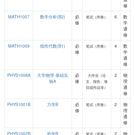
修
MATH1007
数学分析(B2)
必
6
数
笔试（闭卷）
修
学
通
修
MATH1009
线性代数(B1)
必
4
数
笔试（闭卷）
修
学
通
修
PHYS1008A
大学物理-基础实
必
2
物
大作业（论
验A
修
理
文、报告、项
通
目或作品等）
修
PHYS1001B
力学B
必
2
物
笔试（闭卷）
修
理
通
修
PHYS1002B
热学B
必
2
物
笔试（闭卷）