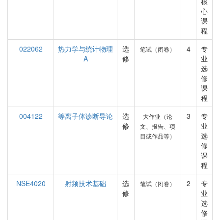
核
心
课
程
022062
热力学与统计物理
选
4
专
笔试（闭卷）
A
修
业
选
修
课
程
004122
等离子体诊断导论
选
3
专
大作业（论
修
业
文、报告、项
选
目或作品等）
修
课
程
NSE4020
射频技术基础
选
2
专
笔试（闭卷）
修
业
选
修