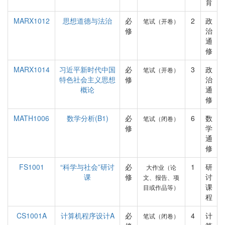
育
MARX1012
思想道德与法治
必
2
政
笔试（开卷）
修
治
通
修
MARX1014
习近平新时代中国
必
3
政
笔试（开卷）
特色社会主义思想
修
治
概论
通
修
MATH1006
数学分析(B1)
必
6
数
笔试（闭卷）
修
学
通
修
FS1001
“科学与社会”研讨
必
1
研
大作业（论
课
修
讨
文、报告、项
课
目或作品等）
程
CS1001A
计算机程序设计A
必
4
计
笔试（闭卷）