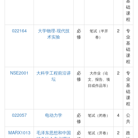
基
础
课
程
022164
大学物理-现代技
必
2
专
笔试（半开
术实验
修
业
卷）
基
础
课
程
NSE2001
大科学工程前沿讲
必
2
专
大作业（论
坛
修
业
文、报告、项
基
目或作品等）
础
课
程
022057
电动力学
必
4
公
笔试（闭卷）
修
共
MARX1013
毛泽东思想和中国
必
2
政
笔试（开卷）