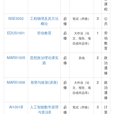
课
程
NSE3002
工程物理及其方法
必
3
公
笔试（闭卷）
概论
修
共
EDUS1001
劳动教育
必
1
劳
大作业（论
修
动
文、报告、项
教
目或作品等）
育
MARX1005
思想政治理论课实
必
2
政
其他
践
修
治
通
修
MARX1006
形势与政策(讲座)
必
2
政
大作业（论
修
治
文、报告、项
通
目或作品等）
修
AI1001B
人工智能数学原理
必
3
计
笔试（闭卷）
与算法B
修
算