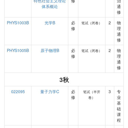
特色社会主义理论
修
治
体系概论
通
修
PHYS1003B
光学B
必
2
物
笔试（闭卷）
修
理
通
修
PHYS1005B
原子物理B
必
2
物
笔试（闭卷）
修
理
通
修
3秋
022095
量子力学C
必
3
专
笔试（半开
修
业
卷）
基
础
课
程