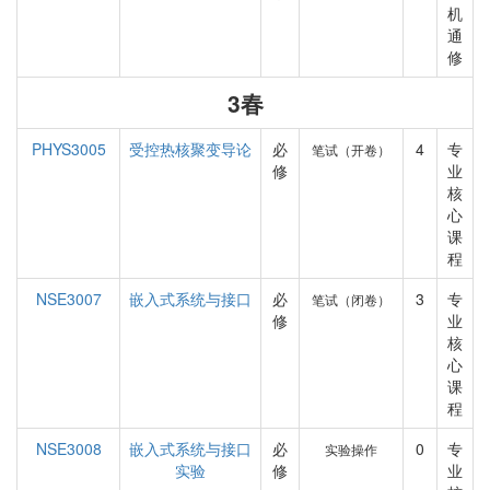
机
通
修
3春
PHYS3005
受控热核聚变导论
必
4
专
笔试（开卷）
修
业
核
心
课
程
NSE3007
嵌入式系统与接口
必
3
专
笔试（闭卷）
修
业
核
心
课
程
NSE3008
嵌入式系统与接口
必
0
专
实验操作
实验
修
业