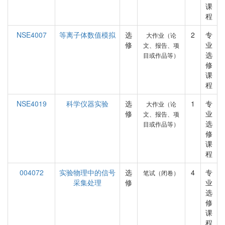
课
程
NSE4007
等离子体数值模拟
选
2
专
大作业（论
修
业
文、报告、项
选
目或作品等）
修
课
程
NSE4019
科学仪器实验
选
1
专
大作业（论
修
业
文、报告、项
选
目或作品等）
修
课
程
004072
实验物理中的信号
选
4
专
笔试（闭卷）
采集处理
修
业
选
修
课
程