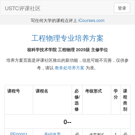
USTC评课社区
登录
写任何大学的课程点评上
iCourses.com
工程物理专业培养方案
核科学技术学院 工程物理 2025级 主修学位
培养方案页面是评课社区推出的新功能，信息可能不完善，仅供参
考，请以
教务处培养方案
为准。
课程号
课程名
必
考核形式
学
课
修/
分
程
选
类
修
别
0--
PE00001
基础体育
必
1
必
体育测试