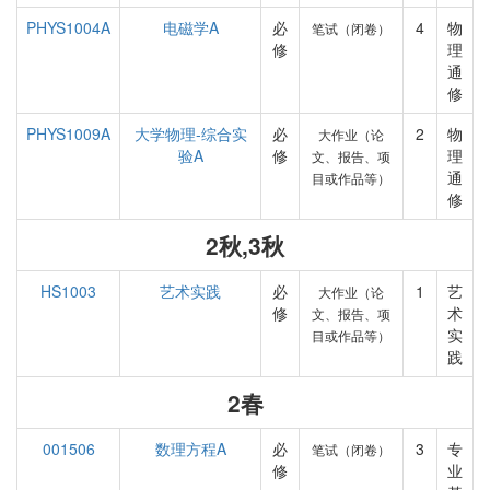
PHYS1004A
电磁学A
必
4
物
笔试（闭卷）
修
理
通
修
PHYS1009A
大学物理-综合实
必
2
物
大作业（论
验A
修
理
文、报告、项
通
目或作品等）
修
2秋,3秋
HS1003
艺术实践
必
1
艺
大作业（论
修
术
文、报告、项
实
目或作品等）
践
2春
001506
数理方程A
必
3
专
笔试（闭卷）
修
业