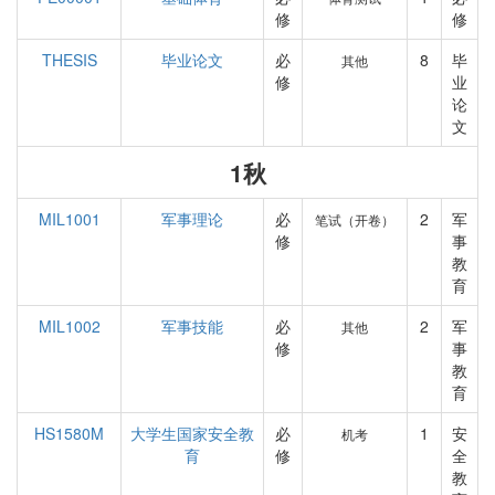
修
修
THESIS
毕业论文
必
8
毕
其他
修
业
论
文
1秋
MIL1001
军事理论
必
2
军
笔试（开卷）
修
事
教
育
MIL1002
军事技能
必
2
军
其他
修
事
教
育
HS1580M
大学生国家安全教
必
1
安
机考
育
修
全
教