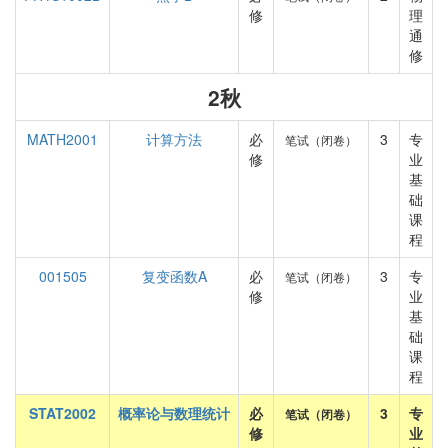
修
理
通
修
2秋
MATH2001
计算方法
必
3
专
笔试（闭卷）
修
业
基
础
课
程
001505
复变函数A
必
3
专
笔试（闭卷）
修
业
基
础
课
程
STAT2002
概率论与数理统计
必
3
专
笔试（闭卷）
修
业