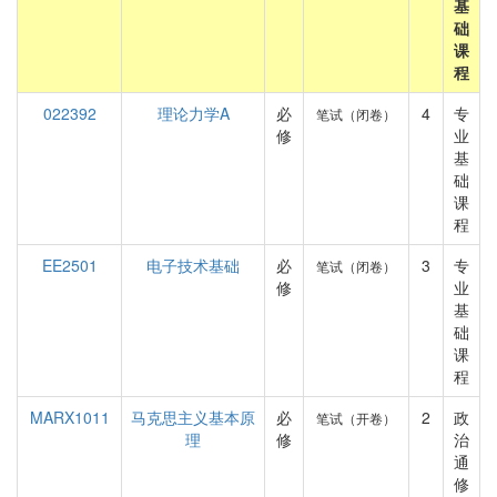
基
础
课
程
022392
理论力学A
必
4
专
笔试（闭卷）
修
业
基
础
课
程
EE2501
电子技术基础
必
3
专
笔试（闭卷）
修
业
基
础
课
程
MARX1011
马克思主义基本原
必
2
政
笔试（开卷）
理
修
治
通
修