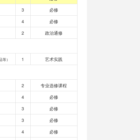
3
必修
4
必修
2
政治通修
1
艺术实践
品等）
2
专业选修课程
4
必修
3
必修
3
必修
4
必修