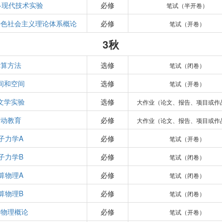
-现代技术实验
必修
笔试（半开卷）
特色社会主义理论体系概论
必修
笔试（开卷）
3秋
计算方法
选修
笔试（闭卷）
间和空间
选修
笔试（开卷）
文学实验
选修
大作业（论文、报告、项目或作
劳动教育
必修
大作业（论文、报告、项目或作
子力学A
必修
笔试（开卷）
子力学B
必修
笔试（闭卷）
算物理A
必修
笔试（闭卷）
算物理B
必修
笔试（闭卷）
体物理概论
必修
笔试（开卷）