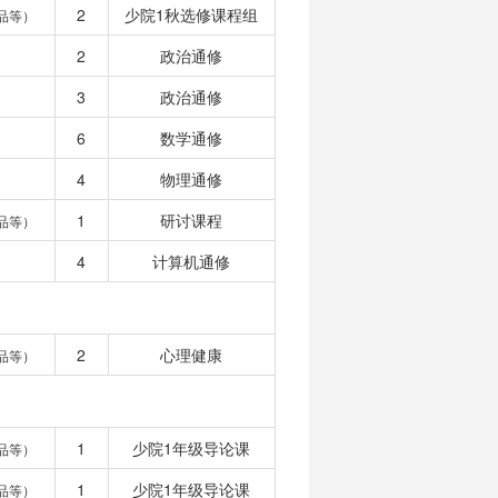
2
少院1秋选修课程组
品等）
2
政治通修
3
政治通修
6
数学通修
4
物理通修
1
研讨课程
品等）
4
计算机通修
2
心理健康
品等）
1
少院1年级导论课
品等）
1
少院1年级导论课
品等）