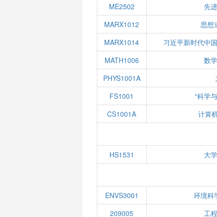
ME2502
先
MARX1012
思想
MARX1014
习近平新时代中
MATH1006
数学
PHYS1001A
FS1001
“科学
CS1001A
计算
HS1531
大
ENVS3001
环境科
209005
工