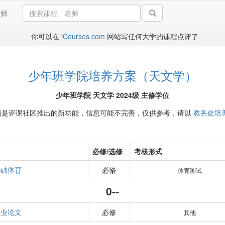
导师
你可以在
iCourses.com
网站写任何大学的课程点评了
少年班学院培养方案（天文学）
少年班学院 天文学 2024级 主修学位
面是评课社区推出的新功能，信息可能不完善，仅供参考，请以
教务处培
必修/选修
考核形式
基础体育
必修
体育测试
0--
毕业论文
必修
其他