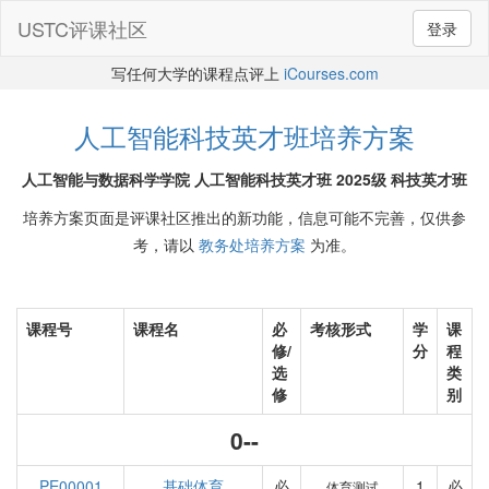
USTC评课社区
登录
写任何大学的课程点评上
iCourses.com
人工智能科技英才班培养方案
人工智能与数据科学学院 人工智能科技英才班 2025级 科技英才班
培养方案页面是评课社区推出的新功能，信息可能不完善，仅供参
考，请以
教务处培养方案
为准。
课程号
课程名
必
考核形式
学
课
修/
分
程
选
类
修
别
0--
PE00001
基础体育
必
1
必
体育测试