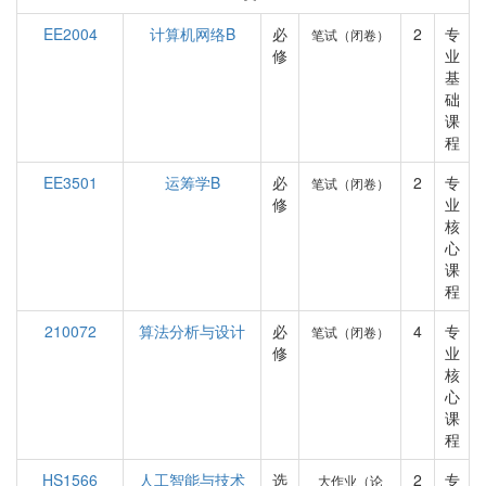
EE2004
计算机网络B
必
2
专
笔试（闭卷）
修
业
基
础
课
程
EE3501
运筹学B
必
2
专
笔试（闭卷）
修
业
核
心
课
程
210072
算法分析与设计
必
4
专
笔试（闭卷）
修
业
核
心
课
程
HS1566
人工智能与技术
选
2
专
大作业（论