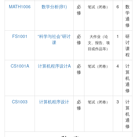
MATH1006
数学分析(B1)
必
6
数
笔试（闭卷）
修
学
通
修
FS1001
“科学与社会”研讨
必
1
研
大作业（论
课
修
讨
文、报告、项
课
目或作品等）
程
CS1001A
计算机程序设计A
必
4
计
笔试（闭卷）
修
算
机
通
修
CS1003
计算机程序设计
必
3
计
笔试（闭卷）
修
算
机
通
修