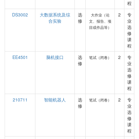
程
DS3002
大数据系统及综
选
2
专
大作业（论
合实验
修
业
文、报告、项
选
目或作品等）
修
课
程
EE4501
脑机接口
选
2
专
笔试（闭卷）
修
业
选
修
课
程
210711
智能机器人
选
2
专
笔试（闭卷）
修
业
选
修
课
程