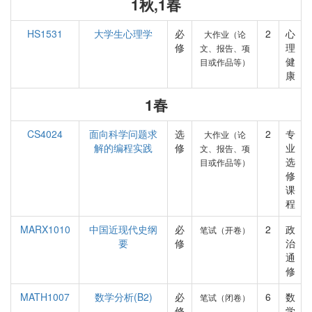
1秋,1春
HS1531
大学生心理学
必
2
心
大作业（论
修
理
文、报告、项
健
目或作品等）
康
1春
CS4024
面向科学问题求
选
2
专
大作业（论
解的编程实践
修
业
文、报告、项
选
目或作品等）
修
课
程
MARX1010
中国近现代史纲
必
2
政
笔试（开卷）
要
修
治
通
修
MATH1007
数学分析(B2)
必
6
数
笔试（闭卷）
修
学