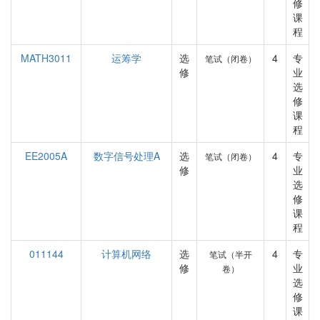
修
课
程
MATH3011
运筹学
选
4
专
笔试（闭卷）
修
业
选
修
课
程
EE2005A
数字信号处理A
选
4
专
笔试（闭卷）
修
业
选
修
课
程
011144
计算机网络
选
4
专
笔试（半开
修
业
卷）
选
修
课