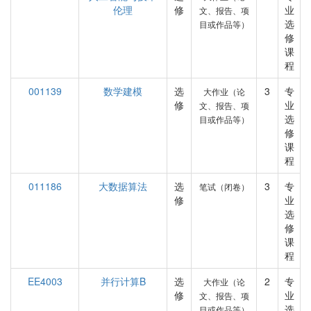
伦理
修
业
文、报告、项
选
目或作品等）
修
课
程
001139
数学建模
选
3
专
大作业（论
修
业
文、报告、项
选
目或作品等）
修
课
程
011186
大数据算法
选
3
专
笔试（闭卷）
修
业
选
修
课
程
EE4003
并行计算B
选
2
专
大作业（论
修
业
文、报告、项
选
目或作品等）