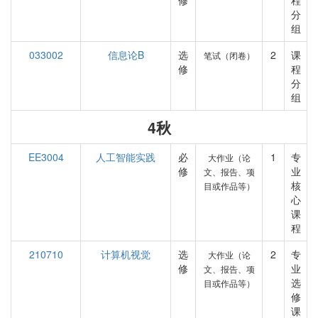
修
程
分
组
033002
信息论B
选
2
课
笔试（闭卷）
修
程
分
组
4秋
EE3004
人工智能实践
必
1
专
大作业（论
修
业
文、报告、项
核
目或作品等）
心
课
程
210710
计算机视觉
选
2
专
大作业（论
修
业
文、报告、项
选
目或作品等）
修
课