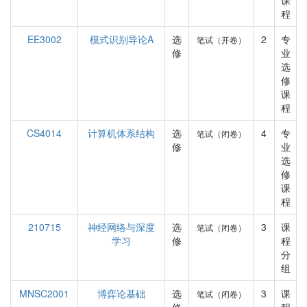
课
程
EE3002
模式识别导论A
选
2
专
笔试（开卷）
修
业
选
修
课
程
CS4014
计算机体系结构
选
4
专
笔试（闭卷）
修
业
选
修
课
程
210715
神经网络与深度
选
3
课
笔试（闭卷）
学习
修
程
分
组
MNSC2001
博弈论基础
选
3
课
笔试（闭卷）