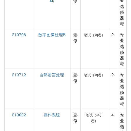
础
修
业
选
修
课
程
210708
数字图像处理B
选
2
专
笔试（闭卷）
修
业
选
修
课
程
210712
自然语言处理
选
2
专
笔试（闭卷）
修
业
选
修
课
程
210002
操作系统
选
4
专
笔试（半开
修
业
卷）
选