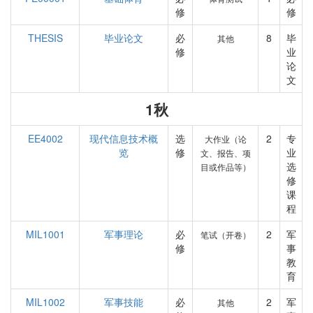
修
修
THESIS
毕业论文
必
8
毕
其他
修
业
论
文
1秋
EE4002
现代信息技术概
选
2
专
大作业（论
览
修
业
文、报告、项
选
目或作品等）
修
课
程
MIL1001
军事理论
必
2
军
笔试（开卷）
修
事
教
育
MIL1002
军事技能
必
2
军
其他