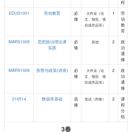
程
EDUS1001
劳动教育
必
1
劳
大作业（论
修
动
文、报告、项
教
目或作品等）
育
MARX1005
思想政治理论课
必
2
政
其他
实践
修
治
通
修
MARX1006
形势与政策(讲座)
必
2
政
大作业（论
修
治
文、报告、项
通
目或作品等）
修
210514
数据库基础
选
2
课
笔试（闭卷）
修
程
分
组
3春