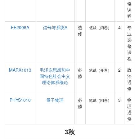
修
课
程
EE2006A
信号与系统A
选
4
专
笔试（闭卷）
修
业
选
修
课
程
MARX1013
毛泽东思想和中
必
2
政
笔试（开卷）
国特色社会主义
修
治
理论体系概论
通
修
PHYS1010
量子物理
必
3
物
笔试（闭卷）
修
理
通
修
3秋