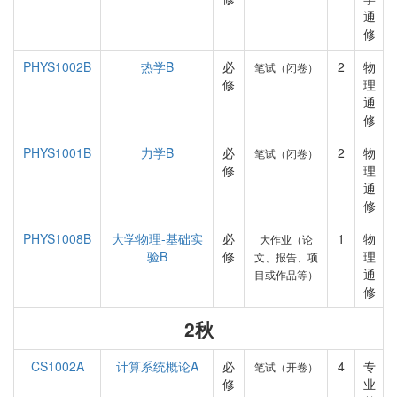
通
修
PHYS1002B
热学B
必
2
物
笔试（闭卷）
修
理
通
修
PHYS1001B
力学B
必
2
物
笔试（闭卷）
修
理
通
修
PHYS1008B
大学物理-基础实
必
1
物
大作业（论
验B
修
理
文、报告、项
通
目或作品等）
修
2秋
CS1002A
计算系统概论A
必
4
专
笔试（开卷）
修
业