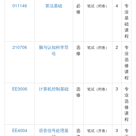
011146
算法基础
必
4
专
笔试（闭卷）
修
业
基
础
课
程
210706
脑与认知科学导
选
2
专
笔试（闭卷）
论
修
业
选
修
课
程
EE3006
计算机控制基础
选
3
专
笔试（闭卷）
修
业
选
修
课
程
EE4004
语音信号处理基
选
3
专
笔试（开卷）