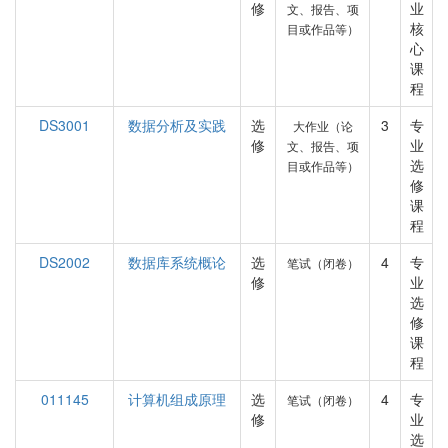
修
业
文、报告、项
核
目或作品等）
心
课
程
DS3001
数据分析及实践
选
3
专
大作业（论
修
业
文、报告、项
选
目或作品等）
修
课
程
DS2002
数据库系统概论
选
4
专
笔试（闭卷）
修
业
选
修
课
程
011145
计算机组成原理
选
4
专
笔试（闭卷）
修
业
选