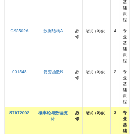
基
础
课
程
CS2502A
数据结构A
必
4
专
笔试（闭卷）
修
业
基
础
课
程
001548
复变函数B
必
2
专
笔试（闭卷）
修
业
基
础
课
程
STAT2002
概率论与数理统
必
3
专
笔试（闭卷）
计
修
业
基
础