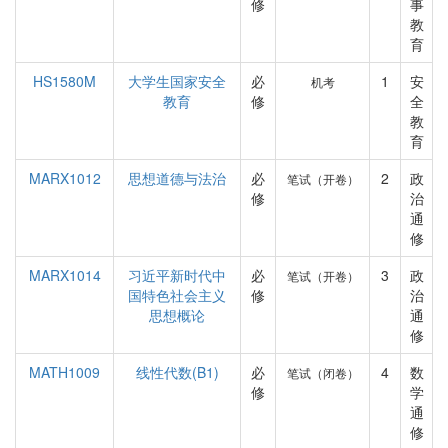
修
事
教
育
HS1580M
大学生国家安全
必
1
安
机考
教育
修
全
教
育
MARX1012
思想道德与法治
必
2
政
笔试（开卷）
修
治
通
修
MARX1014
习近平新时代中
必
3
政
笔试（开卷）
国特色社会主义
修
治
思想概论
通
修
MATH1009
线性代数(B1)
必
4
数
笔试（闭卷）
修
学
通
修