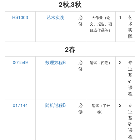
2秋,3秋
HS1003
艺术实践
必
1
艺
大作业（论
修
术
文、报告、项
实
目或作品等）
践
2春
001549
数理方程B
必
2
专
笔试（闭卷）
修
业
基
础
课
程
017144
随机过程B
必
2
专
笔试（半开
修
业
卷）
基
础
课
程