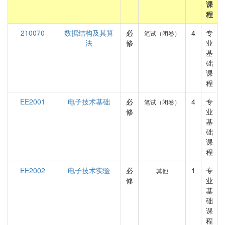
课
程
210070
数据结构及其算
必
4
专
笔试（闭卷）
法
修
业
基
础
课
程
EE2001
电子技术基础
必
4
专
笔试（闭卷）
修
业
基
础
课
程
EE2002
电子技术实验
必
1
专
其他
修
业
基
础
课
程