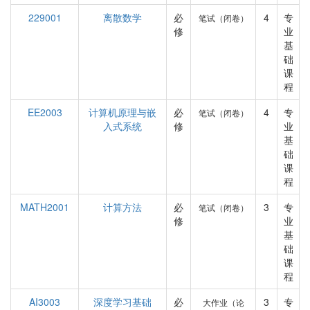
229001
离散数学
必
4
专
笔试（闭卷）
修
业
基
础
课
程
EE2003
计算机原理与嵌
必
4
专
笔试（闭卷）
入式系统
修
业
基
础
课
程
MATH2001
计算方法
必
3
专
笔试（闭卷）
修
业
基
础
课
程
AI3003
深度学习基础
必
3
专
大作业（论