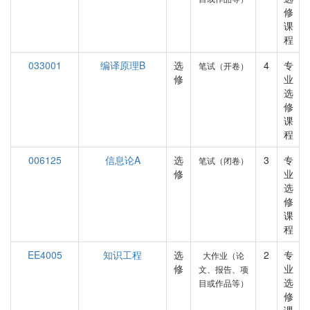
修
课
程
033001
编译原理B
选
4
专
笔试（开卷）
修
业
选
修
课
程
006125
信息论A
选
3
专
笔试（闭卷）
修
业
选
修
课
程
EE4005
知识工程
选
2
专
大作业（论
修
业
文、报告、项
选
目或作品等）
修