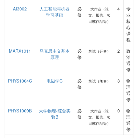
AI3002
人工智能与机器
必
4
专
大作业（论
学习基础
修
业
文、报告、项
核
目或作品等）
心
课
程
MARX1011
马克思主义基本
必
2
政
笔试（开卷）
原理
修
治
通
修
PHYS1004C
电磁学C
必
3
物
笔试（闭卷）
修
理
通
修
PHYS1009B
大学物理-综合实
必
0
物
大作业（论
验B
修
理
文、报告、项
通
目或作品等）
修