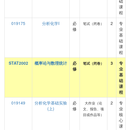
础
课
程
019175
分析化学I
必
2
专
笔试（闭卷）
修
业
基
础
课
程
STAT2002
概率论与数理统计
必
3
专
笔试（闭卷）
修
业
基
础
课
程
019149
分析化学基础实验
必
2
专
大作业（论
(上)
修
业
文、报告、项
核
目或作品等）
心
课