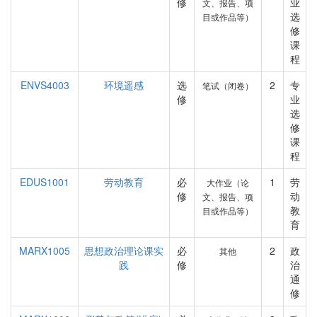
修
业
文、报告、项
选
目或作品等）
修
课
程
ENVS4003
环境遥感
选
2
专
笔试（闭卷）
修
业
选
修
课
程
EDUS1001
劳动教育
必
1
劳
大作业（论
修
动
文、报告、项
教
目或作品等）
育
MARX1005
思想政治理论课实
必
2
政
其他
践
修
治
通
修