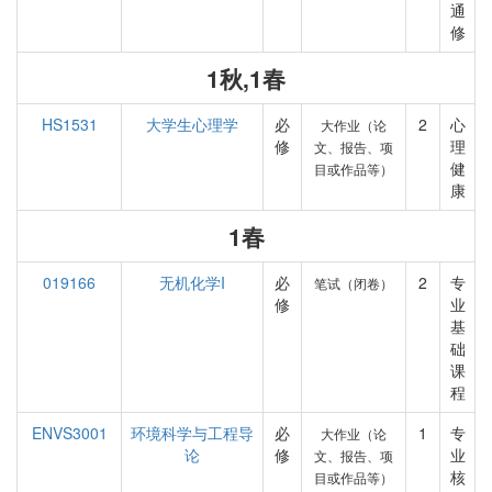
通
修
1秋,1春
HS1531
大学生心理学
必
2
心
大作业（论
修
理
文、报告、项
健
目或作品等）
康
1春
019166
无机化学I
必
2
专
笔试（闭卷）
修
业
基
础
课
程
ENVS3001
环境科学与工程导
必
1
专
大作业（论
论
修
业
文、报告、项
核
目或作品等）