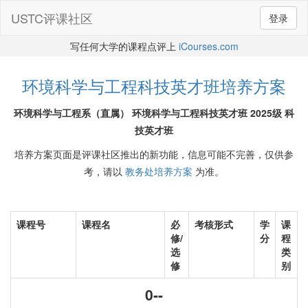
USTC评课社区
登录
写任何大学的课程点评上
iCourses.com
环境科学与工程科技英才班培养方案
环境科学与工程系（直属） 环境科学与工程科技英才班 2025级 科
技英才班
培养方案页面是评课社区推出的新功能，信息可能不完善，仅供参
考，请以
教务处培养方案
为准。
课程号
课程名
必
考核形式
学
课
修/
分
程
选
类
修
别
0--