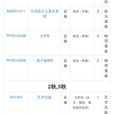
程
MARX1011
马克思主义基本原
必
2
政
笔试（开卷）
理
修
治
通
修
PHYS1003B
光学B
必
2
物
笔试（闭卷）
修
理
通
修
PHYS1005B
原子物理B
必
2
物
笔试（闭卷）
修
理
通
修
2秋,3秋
HS1003
艺术实践
必
1
艺
大作业（论
修
术
文、报告、项
实
目或作品等）
践