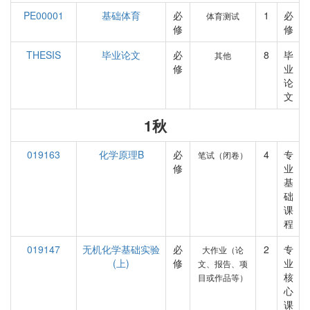
PE00001
基础体育
必
1
必
体育测试
修
修
THESIS
毕业论文
必
8
毕
其他
修
业
论
文
1秋
019163
化学原理B
必
4
专
笔试（闭卷）
修
业
基
础
课
程
019147
无机化学基础实验
必
2
专
大作业（论
(上)
修
业
文、报告、项
核
目或作品等）
心
课