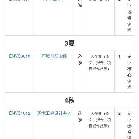
修
业
选
修
课
程
3夏
ENVS3010
环境创新实践
必
1
专
大作业（论
修
业
文、报告、项
核
目或作品等）
心
课
程
4秋
ENVS4012
环境工程设计基础
选
2
专
大作业（论
修
业
文、报告、项
选
目或作品等）
修
课