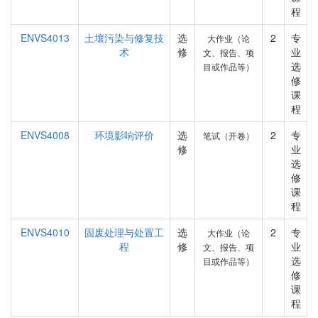
程
ENVS4013
土壤污染与修复技
选
2
专
大作业（论
术
修
业
文、报告、项
选
目或作品等）
修
课
程
ENVS4008
环境影响评价
选
2
专
笔试（开卷）
修
业
选
修
课
程
ENVS4010
固废处理与处置工
选
2
专
大作业（论
程
修
业
文、报告、项
选
目或作品等）
修
课
程