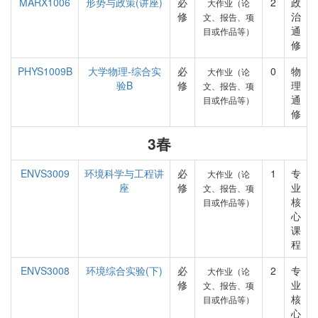
MARX1006
形势与政策(讲座)
必
2
政
大作业（论
修
治
文、报告、项
通
目或作品等）
修
PHYS1009B
大学物理-综合实
必
0
物
大作业（论
验B
修
理
文、报告、项
通
目或作品等）
修
3春
ENVS3009
环境科学与工程讲
必
1
专
大作业（论
座
修
业
文、报告、项
核
目或作品等）
心
课
程
ENVS3008
环境综合实验(下)
必
2
专
大作业（论
修
业
文、报告、项
核
目或作品等）
心