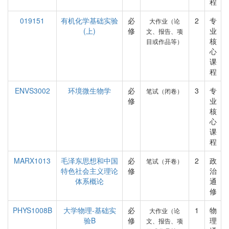
程
019151
有机化学基础实验
必
2
专
大作业（论
(上)
修
业
文、报告、项
核
目或作品等）
心
课
程
ENVS3002
环境微生物学
必
3
专
笔试（闭卷）
修
业
核
心
课
程
MARX1013
毛泽东思想和中国
必
2
政
笔试（开卷）
特色社会主义理论
修
治
体系概论
通
修
PHYS1008B
大学物理-基础实
必
1
物
大作业（论
验B
修
理
文、报告、项