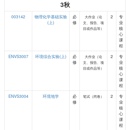
3秋
003142
物理化学基础实验
必
2
专
大作业（论
(上)
修
业
文、报告、项
核
目或作品等）
心
课
程
ENVS3007
环境综合实验(上)
必
2
专
大作业（论
修
业
文、报告、项
核
目或作品等）
心
课
程
ENVS3004
环境地学
必
2
专
笔试（闭卷）
修
业
核
心
课
程