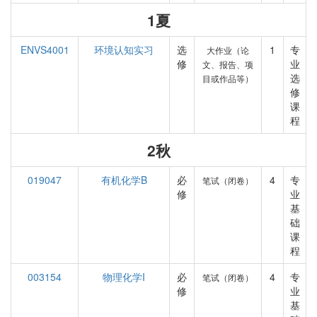
1夏
ENVS4001
环境认知实习
选
1
专
大作业（论
修
业
文、报告、项
选
目或作品等）
修
课
程
2秋
019047
有机化学B
必
4
专
笔试（闭卷）
修
业
基
础
课
程
003154
物理化学I
必
4
专
笔试（闭卷）
修
业
基