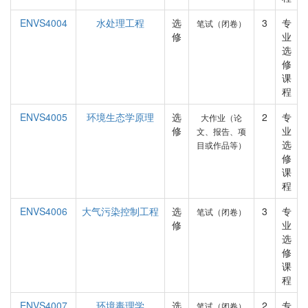
ENVS4004
水处理工程
选
3
专
笔试（闭卷）
修
业
选
修
课
程
ENVS4005
环境生态学原理
选
2
专
大作业（论
修
业
文、报告、项
选
目或作品等）
修
课
程
ENVS4006
大气污染控制工程
选
3
专
笔试（闭卷）
修
业
选
修
课
程
ENVS4007
环境毒理学
选
2
专
笔试（闭卷）