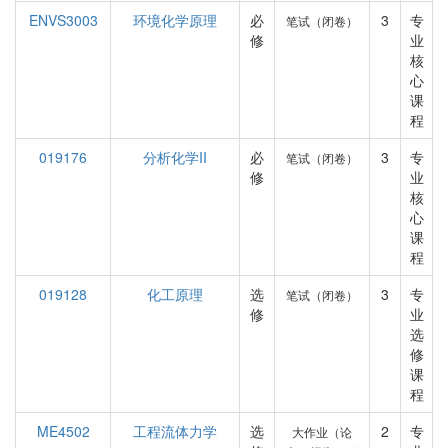
ENVS3003
环境化学原理
必
3
专
笔试（闭卷）
修
业
核
心
课
程
019176
分析化学II
必
3
专
笔试（闭卷）
修
业
核
心
课
程
019128
化工原理
选
3
专
笔试（闭卷）
修
业
选
修
课
程
ME4502
工程流体力学
选
2
专
大作业（论