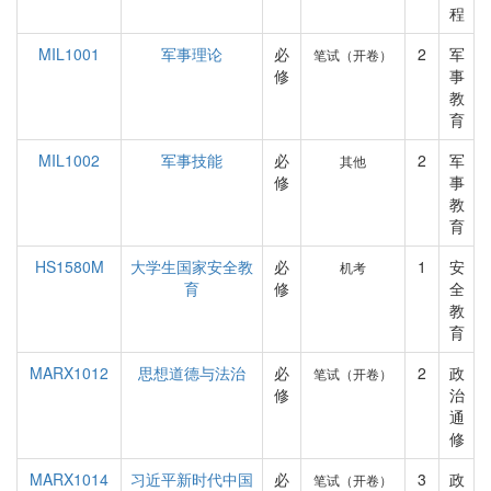
程
MIL1001
军事理论
必
2
军
笔试（开卷）
修
事
教
育
MIL1002
军事技能
必
2
军
其他
修
事
教
育
HS1580M
大学生国家安全教
必
1
安
机考
育
修
全
教
育
MARX1012
思想道德与法治
必
2
政
笔试（开卷）
修
治
通
修
MARX1014
习近平新时代中国
必
3
政
笔试（开卷）