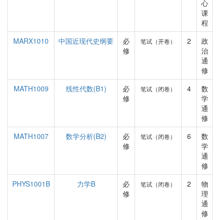
心
课
程
MARX1010
中国近现代史纲要
必
2
政
笔试（开卷）
修
治
通
修
MATH1009
线性代数(B1)
必
4
数
笔试（闭卷）
修
学
通
修
MATH1007
数学分析(B2)
必
6
数
笔试（闭卷）
修
学
通
修
PHYS1001B
力学B
必
2
物
笔试（闭卷）
修
理
通
修