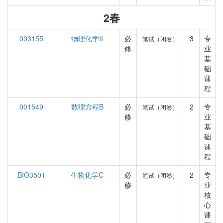
2春
003155
物理化学II
必
3
专
笔试（闭卷）
修
业
基
础
课
程
001549
数理方程B
必
2
专
笔试（闭卷）
修
业
基
础
课
程
BIO3501
生物化学C
必
2
专
笔试（闭卷）
修
业
核
心
课