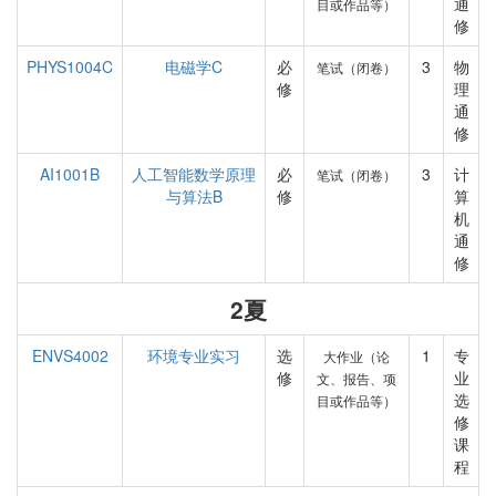
通
目或作品等）
修
PHYS1004C
电磁学C
必
3
物
笔试（闭卷）
修
理
通
修
AI1001B
人工智能数学原理
必
3
计
笔试（闭卷）
与算法B
修
算
机
通
修
2夏
ENVS4002
环境专业实习
选
1
专
大作业（论
修
业
文、报告、项
选
目或作品等）
修
课
程