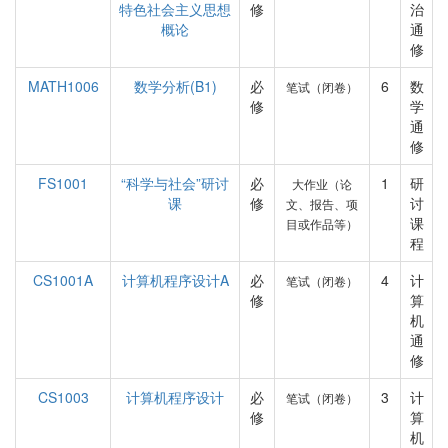
特色社会主义思想
修
治
概论
通
修
MATH1006
数学分析(B1)
必
6
数
笔试（闭卷）
修
学
通
修
FS1001
“科学与社会”研讨
必
1
研
大作业（论
课
修
讨
文、报告、项
课
目或作品等）
程
CS1001A
计算机程序设计A
必
4
计
笔试（闭卷）
修
算
机
通
修
CS1003
计算机程序设计
必
3
计
笔试（闭卷）
修
算
机