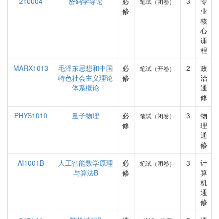
210004
密码学导论
必
3
专
笔试（闭卷）
修
业
核
心
课
程
MARX1013
毛泽东思想和中国
必
2
政
笔试（开卷）
特色社会主义理论
修
治
体系概论
通
修
PHYS1010
量子物理
必
3
物
笔试（闭卷）
修
理
通
修
AI1001B
人工智能数学原理
必
3
计
笔试（闭卷）
与算法B
修
算
机
通
修