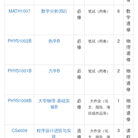
MATH1007
数学分析(B2)
必
6
数
笔试（闭卷）
修
学
通
修
PHYS1002B
热学B
必
2
物
笔试（闭卷）
修
理
通
修
PHYS1001B
力学B
必
2
物
笔试（闭卷）
修
理
通
修
PHYS1008B
大学物理-基础实
必
1
物
大作业（论
验B
修
理
文、报告、项
通
目或作品等）
修
CS4009
程序设计进阶与实
选
3
课
大作业（论
践
修
程
文、报告、项