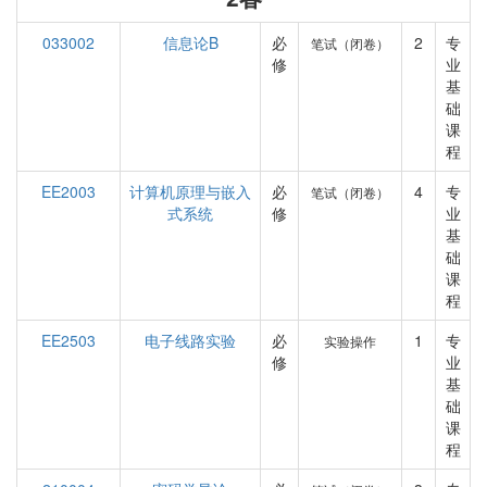
033002
信息论B
必
2
专
笔试（闭卷）
修
业
基
础
课
程
EE2003
计算机原理与嵌入
必
4
专
笔试（闭卷）
式系统
修
业
基
础
课
程
EE2503
电子线路实验
必
1
专
实验操作
修
业
基
础
课
程