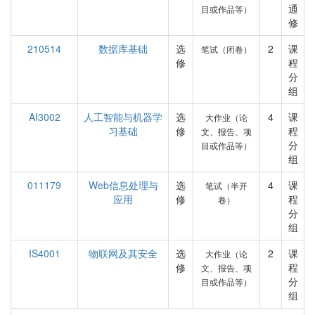
通
目或作品等）
修
210514
数据库基础
选
2
课
笔试（闭卷）
修
程
分
组
AI3002
人工智能与机器学
选
4
课
大作业（论
习基础
修
程
文、报告、项
分
目或作品等）
组
011179
Web信息处理与
选
4
课
笔试（半开
应用
修
程
卷）
分
组
IS4001
物联网及其安全
选
2
课
大作业（论
修
程
文、报告、项
分
目或作品等）
组