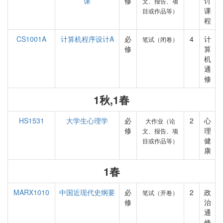
课
修
讨
文、报告、项
课
目或作品等）
程
CS1001A
计算机程序设计A
必
4
计
笔试（闭卷）
修
算
机
通
修
1秋,1春
HS1531
大学生心理学
必
2
心
大作业（论
修
理
文、报告、项
健
目或作品等）
康
1春
MARX1010
中国近现代史纲要
必
2
政
笔试（开卷）
修
治
通
修