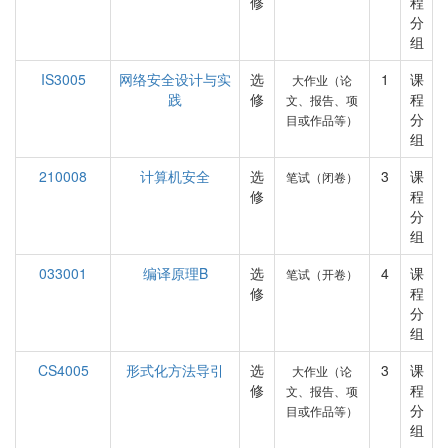
修
程
分
组
IS3005
网络安全设计与实
选
1
课
大作业（论
践
修
程
文、报告、项
分
目或作品等）
组
210008
计算机安全
选
3
课
笔试（闭卷）
修
程
分
组
033001
编译原理B
选
4
课
笔试（开卷）
修
程
分
组
CS4005
形式化方法导引
选
3
课
大作业（论
修
程
文、报告、项
分
目或作品等）
组