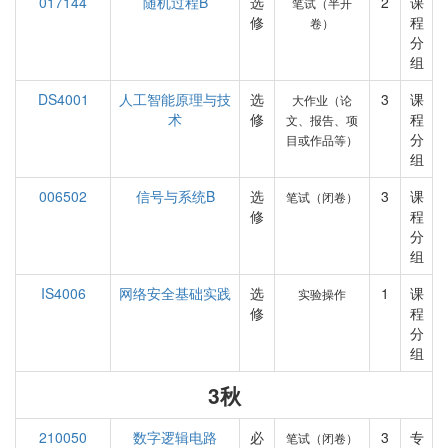
017144
随机过程B
选
2
课
笔试（半开
修
程
卷）
分
组
DS4001
人工智能原理与技
选
3
课
大作业（论
术
修
程
文、报告、项
分
目或作品等）
组
006502
信号与系统B
选
3
课
笔试（闭卷）
修
程
分
组
IS4006
网络安全基础实践
选
1
课
实验操作
修
程
分
组
3秋
210050
数字逻辑电路
必
3
专
笔试（闭卷）