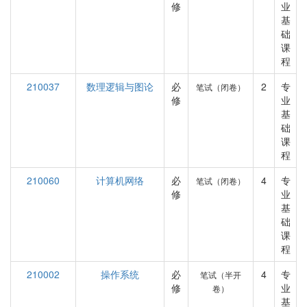
修
业
基
础
课
程
210037
数理逻辑与图论
必
2
专
笔试（闭卷）
修
业
基
础
课
程
210060
计算机网络
必
4
专
笔试（闭卷）
修
业
基
础
课
程
210002
操作系统
必
4
专
笔试（半开
修
业
卷）
基