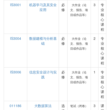
IS3001
机器学习及其安全
必
3
专
大作业（论
应用
修
业
文、报告、项
核
目或作品等）
心
课
程
IS3004
数据建模与分析基
必
2
专
大作业（论
础
修
业
文、报告、项
核
目或作品等）
心
课
程
IS3006
信息安全设计与实
必
1
专
大作业（论
践
修
业
文、报告、项
核
目或作品等）
心
课
程
011186
大数据算法
选
3
课
笔试（闭卷）