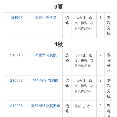
3夏
IS4007
鸿蒙生态学堂
选
1
课
大作业（论
修
程
文、报告、项
分
目或作品等）
组
4秋
210716
深度学习实践
选
2
课
大作业（论
修
程
文、报告、项
分
目或作品等）
组
210036
软件安全与测试
选
2
课
大作业（论
修
程
文、报告、项
分
目或作品等）
组
210038
无线网络及其安全
选
2
课
笔试（开卷）
修
程
分