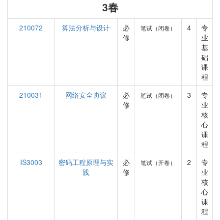
3春
210072
算法分析与设计
必
4
专
笔试（闭卷）
修
业
基
础
课
程
210031
网络安全协议
必
3
专
笔试（闭卷）
修
业
核
心
课
程
IS3003
密码工程原理与实
必
2
专
笔试（开卷）
践
修
业
核
心
课
程