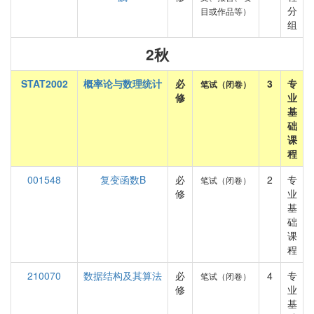
分
目或作品等）
组
2秋
STAT2002
概率论与数理统计
必
3
专
笔试（闭卷）
修
业
基
础
课
程
001548
复变函数B
必
2
专
笔试（闭卷）
修
业
基
础
课
程
210070
数据结构及其算法
必
4
专
笔试（闭卷）
修
业
基