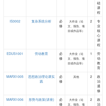
础
课
程
IS3002
复杂系统分析
必
2
专
大作业（论
修
业
文、报告、项
核
目或作品等）
心
课
程
EDUS1001
劳动教育
必
1
劳
大作业（论
修
动
文、报告、项
教
目或作品等）
育
MARX1005
思想政治理论课实
必
2
政
其他
践
修
治
通
修
MARX1006
形势与政策(讲座)
必
2
政
大作业（论
修
治
文、报告、项