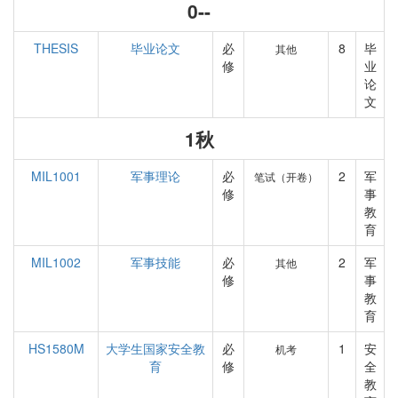
0--
THESIS
毕业论文
必
8
毕
其他
修
业
论
文
1秋
MIL1001
军事理论
必
2
军
笔试（开卷）
修
事
教
育
MIL1002
军事技能
必
2
军
其他
修
事
教
育
HS1580M
大学生国家安全教
必
1
安
机考
育
修
全
教