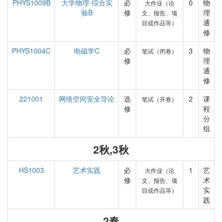
PHYS1009B
大学物理-综合实
必
0
物
大作业（论
验B
修
理
文、报告、项
通
目或作品等）
修
PHYS1004C
电磁学C
必
3
物
笔试（闭卷）
修
理
通
修
221001
网络空间安全导论
选
2
课
笔试（开卷）
修
程
分
组
2秋,3秋
HS1003
艺术实践
必
1
艺
大作业（论
修
术
文、报告、项
实
目或作品等）
践
2春