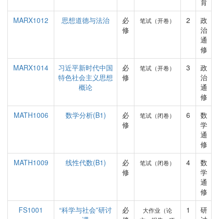
育
MARX1012
思想道德与法治
必
2
政
笔试（开卷）
修
治
通
修
MARX1014
习近平新时代中国
必
3
政
笔试（开卷）
特色社会主义思想
修
治
概论
通
修
MATH1006
数学分析(B1)
必
6
数
笔试（闭卷）
修
学
通
修
MATH1009
线性代数(B1)
必
4
数
笔试（闭卷）
修
学
通
修
FS1001
“科学与社会”研讨
必
1
研
大作业（论