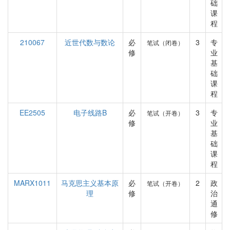
础
课
程
210067
近世代数与数论
必
3
专
笔试（闭卷）
修
业
基
础
课
程
EE2505
电子线路B
必
3
专
笔试（开卷）
修
业
基
础
课
程
MARX1011
马克思主义基本原
必
2
政
笔试（开卷）
理
修
治
通
修