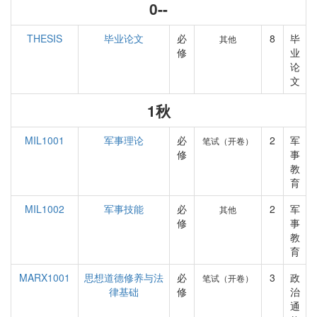
0--
THESIS
毕业论文
必
8
毕
其他
修
业
论
文
1秋
MIL1001
军事理论
必
2
军
笔试（开卷）
修
事
教
育
MIL1002
军事技能
必
2
军
其他
修
事
教
育
MARX1001
思想道德修养与法
必
3
政
笔试（开卷）
律基础
修
治
通