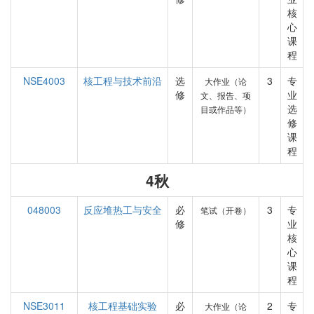
核
心
课
程
NSE4003
核工程与技术前沿
选
3
专
大作业（论
修
业
文、报告、项
选
目或作品等）
修
课
程
4秋
048003
反应堆热工与安全
必
3
专
笔试（开卷）
修
业
核
心
课
程
NSE3011
核工程基础实验
必
2
专
大作业（论