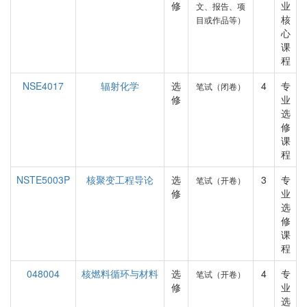
修
业
文、报告、项
核
目或作品等）
心
课
程
NSE4017
辐射化学
选
4
专
笔试（闭卷）
修
业
选
修
课
程
NSTE5003P
核聚变工程导论
选
3
专
笔试（开卷）
修
业
选
修
课
程
048004
核燃料循环与材料
选
4
专
笔试（开卷）
修
业
选