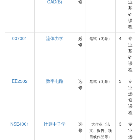
CAD(B)
修
业
基
础
课
程
007001
流体力学
必
4
专
笔试（闭卷）
修
业
基
础
课
程
EE2502
数字电路
选
3
专
笔试（闭卷）
修
业
选
修
课
程
NSE4001
计算中子学
选
3
专
大作业（论
修
业
文、报告、项
选
目或作品等）