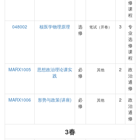
修
课
程
048002
核医学物理原理
选
3
专
笔试（开卷）
修
业
选
修
课
程
MARX1005
思想政治理论课实
必
2
政
其他
践
修
治
通
修
MARX1006
形势与政策(讲座)
必
2
政
其他
修
治
通
修
3春