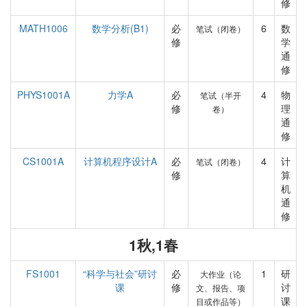
修
MATH1006
数学分析(B1)
必
6
数
笔试（闭卷）
修
学
通
修
PHYS1001A
力学A
必
4
物
笔试（半开
修
理
卷）
通
修
CS1001A
计算机程序设计A
必
4
计
笔试（闭卷）
修
算
机
通
修
1秋,1春
FS1001
“科学与社会”研讨
必
1
研
大作业（论
课
修
讨
文、报告、项
课
目或作品等）