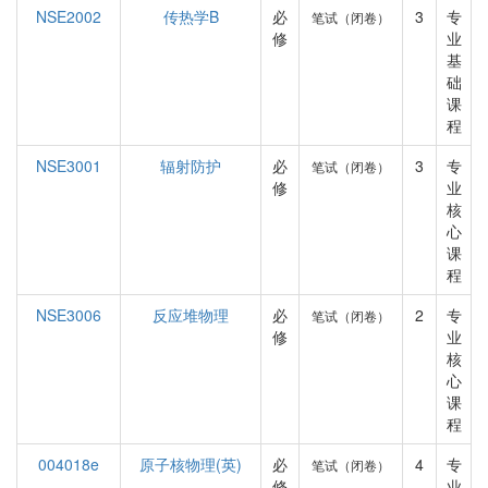
NSE2002
传热学B
必
3
专
笔试（闭卷）
修
业
基
础
课
程
NSE3001
辐射防护
必
3
专
笔试（闭卷）
修
业
核
心
课
程
NSE3006
反应堆物理
必
2
专
笔试（闭卷）
修
业
核
心
课
程
004018e
原子核物理(英)
必
4
专
笔试（闭卷）
修
业