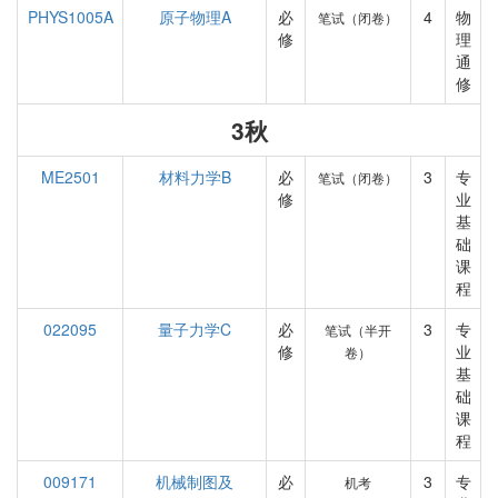
PHYS1005A
原子物理A
必
4
物
笔试（闭卷）
修
理
通
修
3秋
ME2501
材料力学B
必
3
专
笔试（闭卷）
修
业
基
础
课
程
022095
量子力学C
必
3
专
笔试（半开
修
业
卷）
基
础
课
程
009171
机械制图及
必
3
专
机考