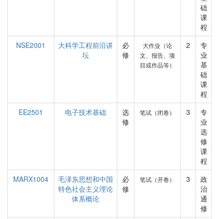
础
课
程
NSE2001
大科学工程前沿讲
必
2
专
大作业（论
坛
修
业
文、报告、项
基
目或作品等）
础
课
程
EE2501
电子技术基础
选
3
专
笔试（闭卷）
修
业
选
修
课
程
MARX1004
毛泽东思想和中国
必
3
政
笔试（开卷）
特色社会主义理论
修
治
体系概论
通
修