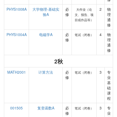
PHYS1008A
大学物理-基础实
必
2
物
大作业（论
验A
修
理
文、报告、项
通
目或作品等）
修
PHYS1004A
电磁学A
必
4
物
笔试（闭卷）
修
理
通
修
2秋
MATH2001
计算方法
必
3
专
笔试（闭卷）
修
业
基
础
课
程
001505
复变函数A
必
3
专
笔试（闭卷）
修
业