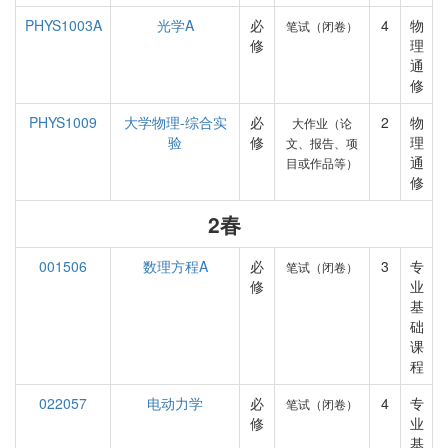
PHYS1003A
光学A
必
4
物
笔试（闭卷）
修
理
通
修
PHYS1009
大学物理-综合实
必
2
物
大作业（论
验
修
理
文、报告、项
通
目或作品等）
修
2春
001506
数理方程A
必
3
专
笔试（闭卷）
修
业
基
础
课
程
022057
电动力学
必
4
专
笔试（闭卷）
修
业
基