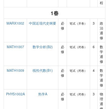
程
1春
MARX1002
中国近现代史纲要
必
3
政
笔试（开卷）
修
治
通
修
MATH1007
数学分析(B2)
必
6
数
笔试（闭卷）
修
学
通
修
MATH1009
线性代数(B1)
必
4
数
笔试（闭卷）
修
学
通
修
PHYS1002A
热学A
必
3
物
笔试（闭卷）
修
理
通
修