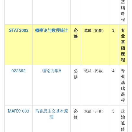
基
础
课
程
STAT2002
概率论与数理统计
必
3
专
笔试（闭卷）
修
业
基
础
课
程
022392
理论力学A
必
4
专
笔试（闭卷）
修
业
基
础
课
程
MARX1003
马克思主义基本原
必
3
政
笔试（开卷）
理
修
治
通
修