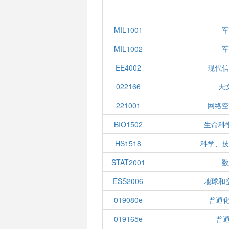
MIL1001
军
MIL1002
军
EE4002
现代信
022166
天
221001
网络空
BIO1502
生命科
HS1518
科学、技
STAT2001
数
ESS2006
地球和
019080e
普通化
019165e
普通