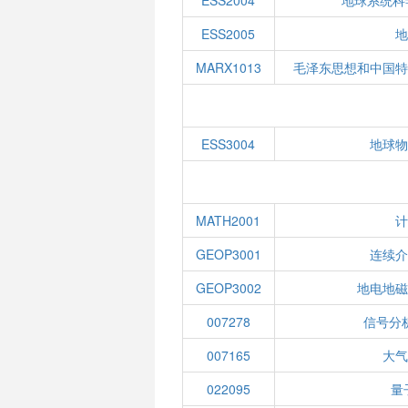
ESS2004
地球系统科
ESS2005
地
MARX1013
毛泽东思想和中国特
ESS3004
地球物
MATH2001
计
GEOP3001
连续介
GEOP3002
地电地磁
007278
信号分
007165
大气
022095
量