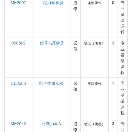
ME2007
工程力学实验
必
0
专
实验操作
修
业
基
础
课
程
006502
信号与系统B
必
3
专
笔试（闭卷）
修
业
基
础
课
程
EE2503
电子线路实验
必
1
专
实验操作
修
业
基
础
课
程
ME2010
材料力学A
必
3
专
笔试（闭卷）
修
业