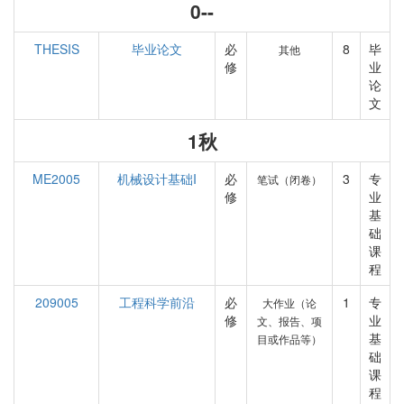
0--
THESIS
毕业论文
必
8
毕
其他
修
业
论
文
1秋
ME2005
机械设计基础I
必
3
专
笔试（闭卷）
修
业
基
础
课
程
209005
工程科学前沿
必
1
专
大作业（论
修
业
文、报告、项
基
目或作品等）
础
课
程