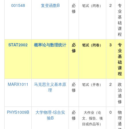
001548
复变函数B
必
2
专
笔试（闭卷）
修
业
基
础
课
程
STAT2002
概率论与数理统计
必
3
专
笔试（闭卷）
修
业
基
础
课
程
MARX1011
马克思主义基本原
必
2
政
笔试（开卷）
理
修
治
通
修
PHYS1009B
大学物理-综合实
必
0
物
大作业（论
验B
修
理
文、报告、项
通
目或作品等）