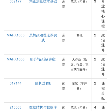
009177
精密测量技术基础
必
3
专
笔试（闭卷）
修
业
核
心
课
程
MARX1005
思想政治理论课实
必
2
政
其他
践
修
治
通
修
MARX1006
形势与政策(讲座)
必
2
政
大作业（论
修
治
文、报告、项
通
目或作品等）
修
017144
随机过程B
选
2
课
笔试（半开
修
程
卷）
分
组
210503
数据结构与数据库
选
4
课
笔试（闭卷）