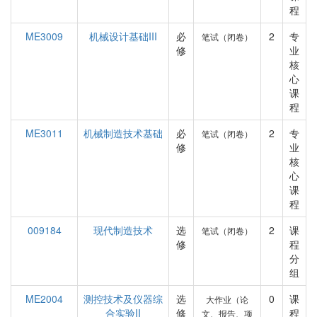
程
ME3009
机械设计基础III
必
2
专
笔试（闭卷）
修
业
核
心
课
程
ME3011
机械制造技术基础
必
2
专
笔试（闭卷）
修
业
核
心
课
程
009184
现代制造技术
选
2
课
笔试（闭卷）
修
程
分
组
ME2004
测控技术及仪器综
选
0
课
大作业（论
合实验II
修
程
文、报告、项