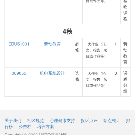
基
目或作品等）
础
课
程
4秋
EDUS1001
劳动教育
必
1
劳
大作业（论
修
动
文、报告、项
教
目或作品等）
育
009055
机电系统设计
选
3
课
大作业（论
修
程
文、报告、项
分
目或作品等）
组
关于我们
社区规范
心理健康支持
投诉点评
站点统计
排
行榜
公告栏
培养方案
Copyright © 2026 USTC评课社区