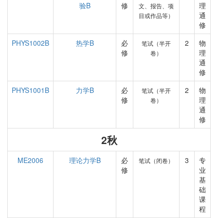
验B
修
理
文、报告、项
通
目或作品等）
修
PHYS1002B
热学B
必
2
物
笔试（半开
修
理
卷）
通
修
PHYS1001B
力学B
必
2
物
笔试（半开
修
理
卷）
通
修
2秋
ME2006
理论力学B
必
3
专
笔试（闭卷）
修
业
基
础
课
程