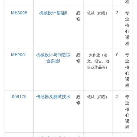
程
ME3008
机械设计基础II
必
3
专
笔试（闭卷）
修
业
核
心
课
程
ME2001
机械设计与制造综
必
0
专
大作业（论
合实验I
修
业
文、报告、项
核
目或作品等）
心
课
程
009175
传感器及测试技术
必
2
专
笔试（闭卷）
修
业
核
心
课
程