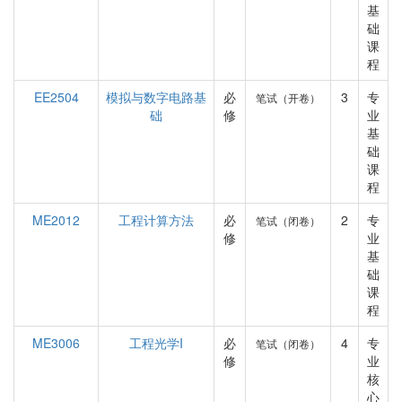
基
础
课
程
EE2504
模拟与数字电路基
必
3
专
笔试（开卷）
础
修
业
基
础
课
程
ME2012
工程计算方法
必
2
专
笔试（闭卷）
修
业
基
础
课
程
ME3006
工程光学I
必
4
专
笔试（闭卷）
修
业
核
心