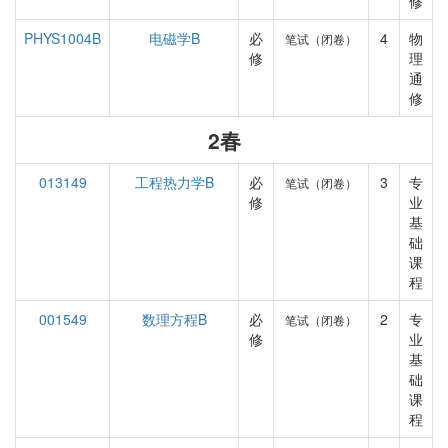
修
PHYS1004B
电磁学B
必
4
物
笔试（闭卷）
修
理
通
修
2春
013149
工程热力学B
必
3
专
笔试（闭卷）
修
业
基
础
课
程
001549
数理方程B
必
2
专
笔试（闭卷）
修
业
基
础
课
程