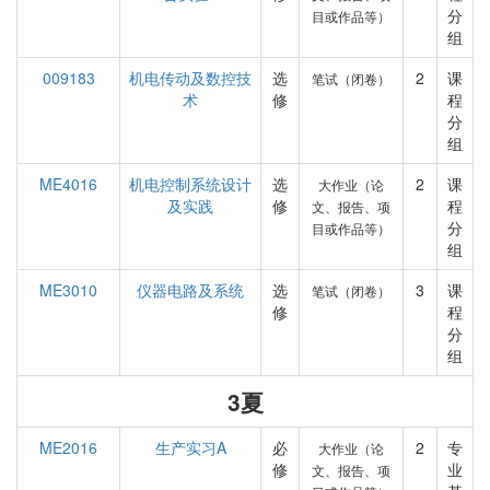
分
目或作品等）
组
009183
机电传动及数控技
选
2
课
笔试（闭卷）
术
修
程
分
组
ME4016
机电控制系统设计
选
2
课
大作业（论
及实践
修
程
文、报告、项
分
目或作品等）
组
ME3010
仪器电路及系统
选
3
课
笔试（闭卷）
修
程
分
组
3夏
ME2016
生产实习A
必
2
专
大作业（论
修
业
文、报告、项