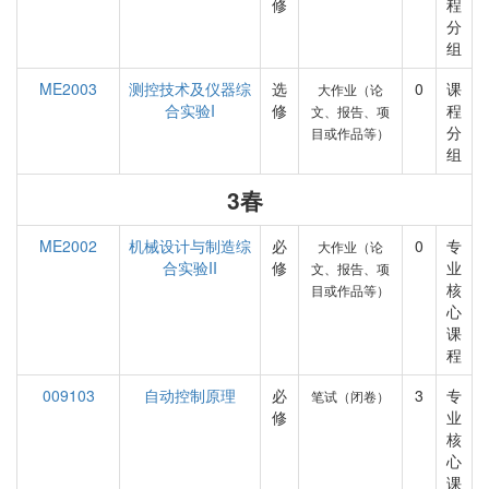
修
程
分
组
ME2003
测控技术及仪器综
选
0
课
大作业（论
合实验I
修
程
文、报告、项
分
目或作品等）
组
3春
ME2002
机械设计与制造综
必
0
专
大作业（论
合实验II
修
业
文、报告、项
核
目或作品等）
心
课
程
009103
自动控制原理
必
3
专
笔试（闭卷）
修
业
核
心
课