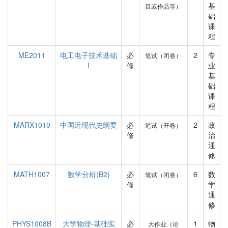
基
目或作品等）
础
课
程
ME2011
电工电子技术基础
必
2
专
笔试（闭卷）
I
修
业
基
础
课
程
MARX1010
中国近现代史纲要
必
2
政
笔试（开卷）
修
治
通
修
MATH1007
数学分析(B2)
必
6
数
笔试（闭卷）
修
学
通
修
PHYS1008B
大学物理-基础实
必
1
物
大作业（论