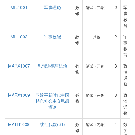
MIL1001
军事理论
必
2
军
笔试（开卷）
修
事
教
育
MIL1002
军事技能
必
2
军
其他
修
事
教
育
MARX1007
思想道德与法治
必
3
政
笔试（开卷）
修
治
通
修
MARX1009
习近平新时代中国
必
3
政
笔试（开卷）
特色社会主义思想
修
治
概论
通
修
MATH1009
线性代数(B1)
必
4
数
笔试（闭卷）
修
学