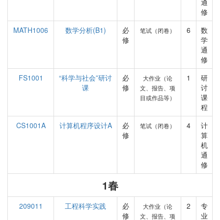
通
修
MATH1006
数学分析(B1)
必
6
数
笔试（闭卷）
修
学
通
修
FS1001
“科学与社会”研讨
必
1
研
大作业（论
课
修
讨
文、报告、项
课
目或作品等）
程
CS1001A
计算机程序设计A
必
4
计
笔试（闭卷）
修
算
机
通
修
1春
209011
工程科学实践
必
2
专
大作业（论
修
业
文、报告、项