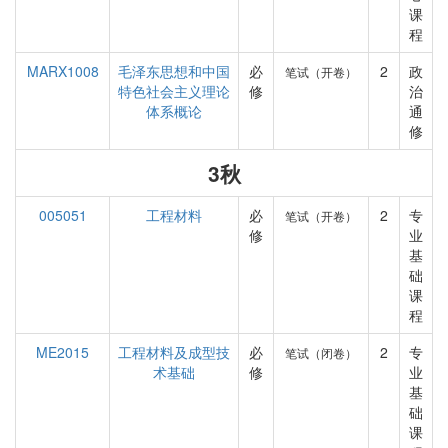
课
程
MARX1008
毛泽东思想和中国
必
2
政
笔试（开卷）
特色社会主义理论
修
治
体系概论
通
修
3秋
005051
工程材料
必
2
专
笔试（开卷）
修
业
基
础
课
程
ME2015
工程材料及成型技
必
2
专
笔试（闭卷）
术基础
修
业
基
础
课