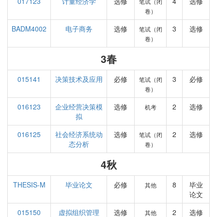
017123
计量经济学
选修
4
选修
笔试（闭
卷）
BADM4002
电子商务
选修
3
选修
笔试（闭
卷）
3春
015141
决策技术及应用
必修
3
必修
笔试（闭
卷）
016123
企业经营决策模
选修
2
选修
机考
拟
016125
社会经济系统动
选修
2
选修
笔试（闭
态分析
卷）
4秋
THESIS-M
毕业论文
必修
8
毕业
其他
论文
015150
虚拟组织管理
选修
2
选修
其他