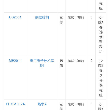
程
组
CS2501
数据结构
选
3
少
笔试（闭卷）
修
院1
春
选
修
课
程
组
ME2011
电工电子技术基
选
2
少
笔试（闭卷）
础I
修
院1
春
选
修
课
程
组
PHYS1002A
热学A
选
3
少
笔试（闭卷）
修
院1