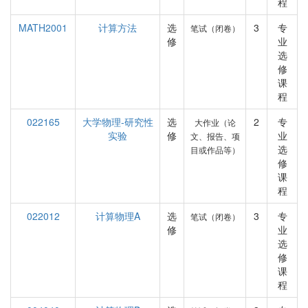
程
MATH2001
计算方法
选
3
专
笔试（闭卷）
修
业
选
修
课
程
022165
大学物理-研究性
选
2
专
大作业（论
实验
修
业
文、报告、项
选
目或作品等）
修
课
程
022012
计算物理A
选
3
专
笔试（闭卷）
修
业
选
修
课
程