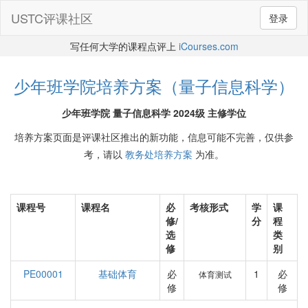
USTC评课社区
登录
写任何大学的课程点评上
iCourses.com
少年班学院培养方案（量子信息科学）
少年班学院 量子信息科学 2024级 主修学位
培养方案页面是评课社区推出的新功能，信息可能不完善，仅供参
考，请以
教务处培养方案
为准。
课程号
课程名
必
考核形式
学
课
修/
分
程
选
类
修
别
PE00001
基础体育
必
1
必
体育测试
修
修