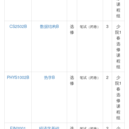
课
程
组
CS2502B
数据结构B
选
3
少
笔试（闭卷）
修
院1
春
选
修
课
程
组
PHYS1002B
热学B
选
2
少
笔试（闭卷）
修
院1
春
选
修
课
程
组
FIN2001
经济学基础
选
2
少
笔试（闭卷）