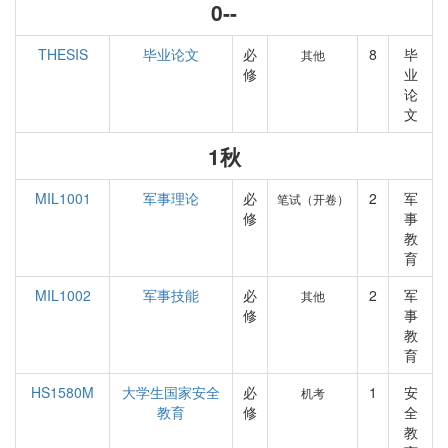
0--
THESIS
毕业论文
必
8
毕
其他
修
业
论
文
1秋
MIL1001
军事理论
必
2
军
笔试（开卷）
修
事
教
育
MIL1002
军事技能
必
2
军
其他
修
事
教
育
HS1580M
大学生国家安全
必
1
安
机考
教育
修
全
教