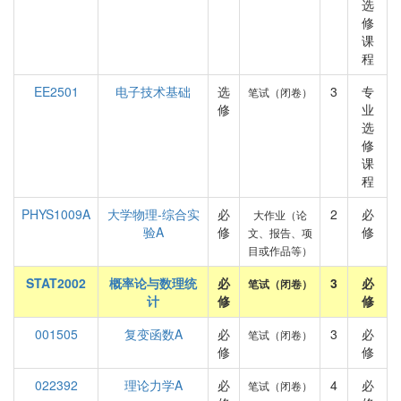
选
修
课
程
EE2501
电子技术基础
选
3
专
笔试（闭卷）
修
业
选
修
课
程
PHYS1009A
大学物理-综合实
必
2
必
大作业（论
验A
修
修
文、报告、项
目或作品等）
STAT2002
概率论与数理统
必
3
必
笔试（闭卷）
计
修
修
001505
复变函数A
必
3
必
笔试（闭卷）
修
修
022392
理论力学A
必
4
必
笔试（闭卷）