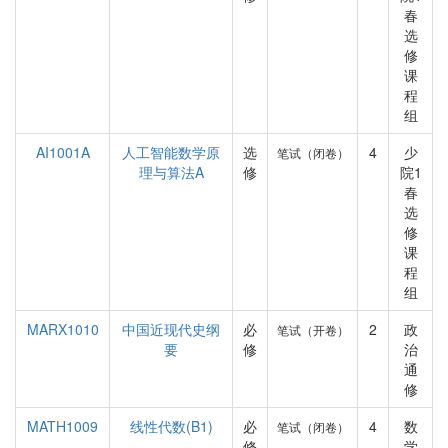
春
选
修
课
程
组
AI1001A
人工智能数学原
选
4
少
笔试（闭卷）
理与算法A
修
院1
春
选
修
课
程
组
MARX1010
中国近现代史纲
必
2
政
笔试（开卷）
要
修
治
通
修
MATH1009
线性代数(B1)
必
4
数
笔试（闭卷）
修
学