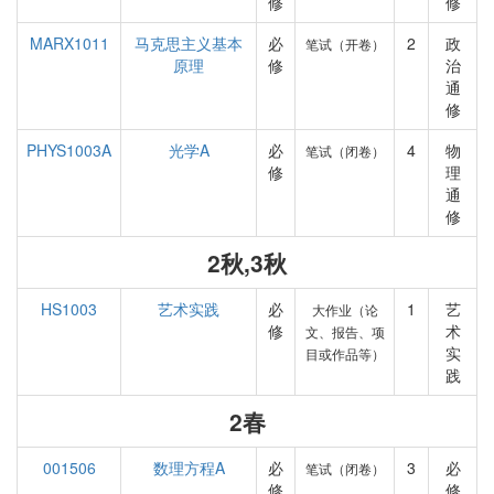
修
修
MARX1011
马克思主义基本
必
2
政
笔试（开卷）
原理
修
治
通
修
PHYS1003A
光学A
必
4
物
笔试（闭卷）
修
理
通
修
2秋,3秋
HS1003
艺术实践
必
1
艺
大作业（论
修
术
文、报告、项
实
目或作品等）
践
2春
001506
数理方程A
必
3
必
笔试（闭卷）
修
修