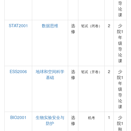
导
论
课
STAT2001
数据思维
选
2
少
笔试（闭卷）
修
院1
年
级
导
论
课
ESS2006
地球和空间科学
选
2
少
笔试（开卷）
基础
修
院1
年
级
导
论
课
BIO2001
生物实验安全与
选
1
少
机考
防护
修
院1
秋