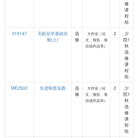
修
课
程
组
019147
无机化学基础实
选
2
少
大作业（论
验(上)
修
院1
文、报告、项
秋
目或作品等）
选
修
课
程
组
ME2502
先进制造实践
选
2
少
大作业（论
修
院1
文、报告、项
秋
目或作品等）
选
修
课
程
组