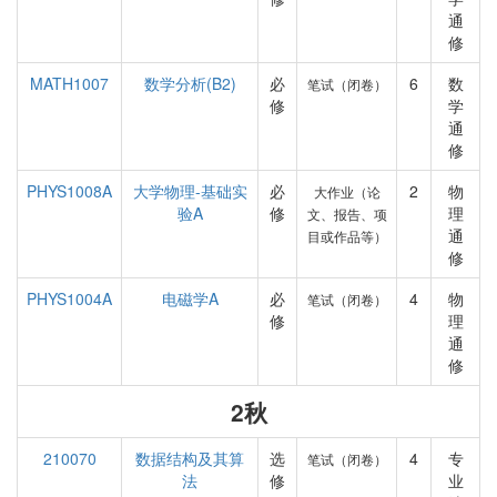
通
修
MATH1007
数学分析(B2)
必
6
数
笔试（闭卷）
修
学
通
修
PHYS1008A
大学物理-基础实
必
2
物
大作业（论
验A
修
理
文、报告、项
通
目或作品等）
修
PHYS1004A
电磁学A
必
4
物
笔试（闭卷）
修
理
通
修
2秋
210070
数据结构及其算
选
4
专
笔试（闭卷）
法
修
业