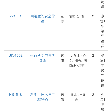
论
课
221001
网络空间安全导
选
2
少
笔试（开卷）
论
修
院1
年
级
导
论
课
BIO1502
生命科学与医学
选
2
少
大作业（论
导论
修
院1
文、报告、项
年
目或作品等）
级
导
论
课
HS1518
科学、技术与工
选
2
少
笔试（半开
程导论
修
院1
卷）
年
级