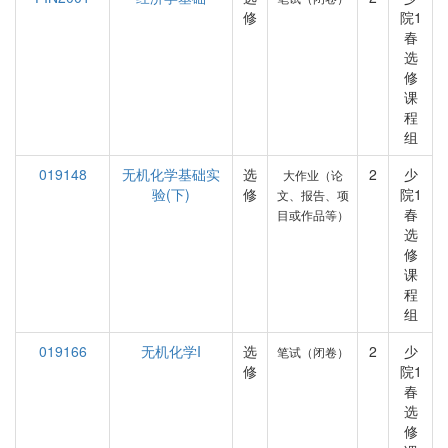
修
院1
春
选
修
课
程
组
019148
无机化学基础实
选
2
少
大作业（论
验(下)
修
院1
文、报告、项
春
目或作品等）
选
修
课
程
组
019166
无机化学I
选
2
少
笔试（闭卷）
修
院1
春
选
修