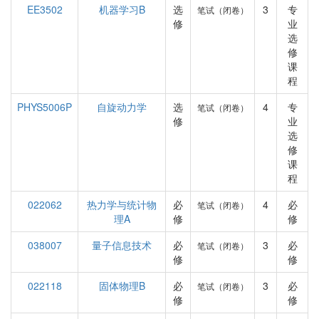
EE3502
机器学习B
选
3
专
笔试（闭卷）
修
业
选
修
课
程
PHYS5006P
自旋动力学
选
4
专
笔试（闭卷）
修
业
选
修
课
程
022062
热力学与统计物
必
4
必
笔试（闭卷）
理A
修
修
038007
量子信息技术
必
3
必
笔试（闭卷）
修
修
022118
固体物理B
必
3
必
笔试（闭卷）
修
修