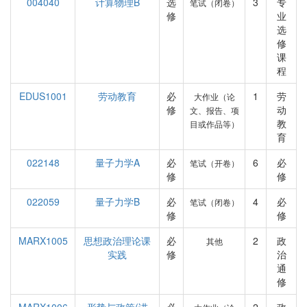
004040
计算物理B
选
3
专
笔试（闭卷）
修
业
选
修
课
程
EDUS1001
劳动教育
必
1
劳
大作业（论
修
动
文、报告、项
教
目或作品等）
育
022148
量子力学A
必
6
必
笔试（开卷）
修
修
022059
量子力学B
必
4
必
笔试（闭卷）
修
修
MARX1005
思想政治理论课
必
2
政
其他
实践
修
治
通
修