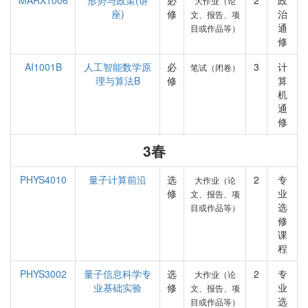
MARX1006
形势与政策(讲
必
2
政
大作业（论
座)
修
治
文、报告、项
通
目或作品等）
修
AI1001B
人工智能数学原
必
3
计
笔试（闭卷）
理与算法B
修
算
机
通
修
3春
PHYS4010
量子计算前沿
选
2
专
大作业（论
修
业
文、报告、项
选
目或作品等）
修
课
程
PHYS3002
量子信息科学专
选
2
专
大作业（论
业基础实验
修
业
文、报告、项
选
目或作品等）