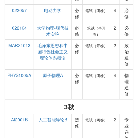
022057
电动力学
必
4
必
笔试（闭卷）
修
修
022164
大学物理-现代技
必
2
必
笔试（半开
术实验
修
修
卷）
MARX1013
毛泽东思想和中
必
2
政
笔试（开卷）
国特色社会主义
修
治
理论体系概论
通
修
PHYS1005A
原子物理A
必
4
物
笔试（闭卷）
修
理
通
修
3秋
AI2001B
人工智能导论B
选
2
专
笔试（闭卷）
修
业
选