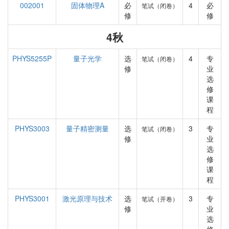
002001
固体物理A
必
4
必
笔试（闭卷）
修
修
4秋
PHYS5255P
量子光学
选
4
专
笔试（闭卷）
修
业
选
修
课
程
PHYS3003
量子精密测量
选
3
专
笔试（闭卷）
修
业
选
修
课
程
PHYS3001
激光原理与技术
选
3
专
笔试（开卷）
修
业
选