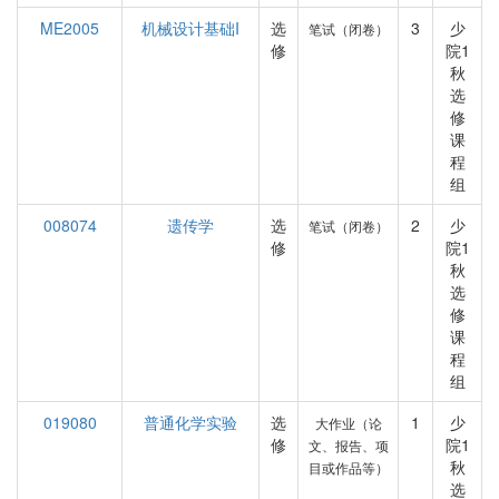
ME2005
机械设计基础I
选
3
少
笔试（闭卷）
修
院1
秋
选
修
课
程
组
008074
遗传学
选
2
少
笔试（闭卷）
修
院1
秋
选
修
课
程
组
019080
普通化学实验
选
1
少
大作业（论
修
院1
文、报告、项
秋
目或作品等）
选