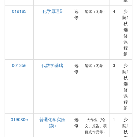
019163
化学原理B
选
4
少
笔试（闭卷）
修
院1
秋
选
修
课
程
组
001356
代数学基础
选
3
少
笔试（闭卷）
修
院1
秋
选
修
课
程
组
019080e
普通化学实验
选
1
少
大作业（论
(英)
修
院1
文、报告、项
秋
目或作品等）