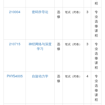
程
210004
密码学导论
选
3
专
笔试（闭卷）
修
业
选
修
课
程
210715
神经网络与深度
选
3
专
笔试（闭卷）
学习
修
业
选
修
课
程
PHYS4005
自旋动力学
选
4
专
笔试（闭卷）
修
业
选
修
课
程