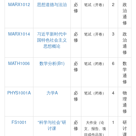
MARX1012
思想道德与法治
必
2
政
笔试（开卷）
修
治
通
修
MARX1014
习近平新时代中
必
3
政
笔试（开卷）
国特色社会主义
修
治
思想概论
通
修
MATH1006
数学分析(B1)
必
6
数
笔试（闭卷）
修
学
通
修
PHYS1001A
力学A
必
4
物
笔试（闭卷）
修
理
通
修
FS1001
“科学与社会”研
必
1
研
大作业（论
讨课
修
讨
文、报告、项
课
目或作品等）