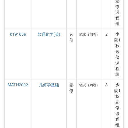
选
修
课
程
组
019165e
普通化学(英)
选
2
少
笔试（闭卷）
修
院1
秋
选
修
课
程
组
MATH2002
几何学基础
选
3
少
笔试（闭卷）
修
院1
秋
选
修
课
程
组