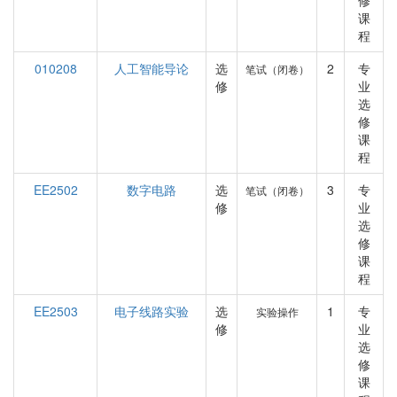
修
课
程
010208
人工智能导论
选
2
专
笔试（闭卷）
修
业
选
修
课
程
EE2502
数字电路
选
3
专
笔试（闭卷）
修
业
选
修
课
程
EE2503
电子线路实验
选
1
专
实验操作
修
业
选
修
课