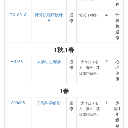
程
CS1001A
计算机程序设计
必
4
计
笔试（闭卷）
A
修
算
机
通
修
1秋,1春
HS1531
大学生心理学
必
2
心
大作业（论
修
理
文、报告、项
健
目或作品等）
康
1春
209005
工程科学前沿
选
1
少
大作业（论
修
院1
文、报告、项
年
目或作品等）
级
导