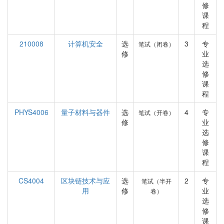
修
课
程
210008
计算机安全
选
3
专
笔试（闭卷）
修
业
选
修
课
程
PHYS4006
量子材料与器件
选
4
专
笔试（开卷）
修
业
选
修
课
程
CS4004
区块链技术与应
选
2
专
笔试（半开
用
修
业
卷）
选
修
课