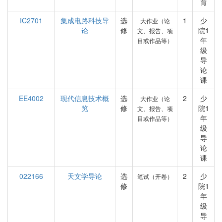
育
IC2701
集成电路科技导
选
1
少
大作业（论
论
修
院1
文、报告、项
年
目或作品等）
级
导
论
课
EE4002
现代信息技术概
选
2
少
大作业（论
览
修
院1
文、报告、项
年
目或作品等）
级
导
论
课
022166
天文学导论
选
2
少
笔试（开卷）
修
院1
年
级
导