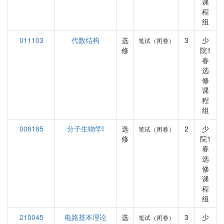
课
程
组
011103
代数结构
选
3
少
笔试（闭卷）
修
院1
春
选
修
课
程
组
008185
分子生物学I
选
2
少
笔试（闭卷）
修
院1
春
选
修
课
程
组
210045
电路基本理论
选
3
少
笔试（闭卷）