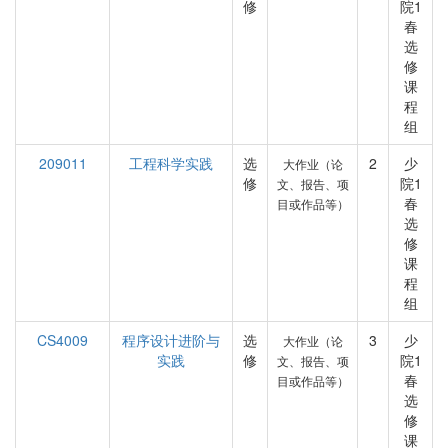
修
院1
春
选
修
课
程
组
209011
工程科学实践
选
2
少
大作业（论
修
院1
文、报告、项
春
目或作品等）
选
修
课
程
组
CS4009
程序设计进阶与
选
3
少
大作业（论
实践
修
院1
文、报告、项
春
目或作品等）
选
修
课