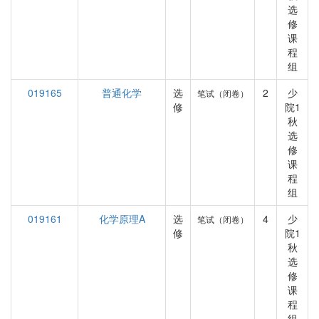
选
修
课
程
组
019165
普通化学
选
2
少
笔试（闭卷）
修
院1
秋
选
修
课
程
组
019161
化学原理A
选
4
少
笔试（闭卷）
修
院1
秋
选
修
课
程
组