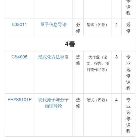
修
课
程
038011
量子信息导论
必
4
必
笔试（闭卷）
修
修
4春
CS4005
形式化方法导引
选
3
专
大作业（论
修
业
文、报告、项
选
目或作品等）
修
课
程
PHYS5101P
现代原子与分子
选
4
专
笔试（闭卷）
物理导论
修
业
选
修
课
程