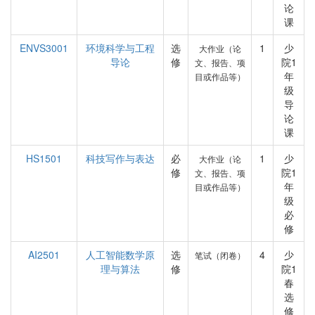
论
课
ENVS3001
环境科学与工程
选
1
少
大作业（论
导论
修
院1
文、报告、项
年
目或作品等）
级
导
论
课
HS1501
科技写作与表达
必
1
少
大作业（论
修
院1
文、报告、项
年
目或作品等）
级
必
修
AI2501
人工智能数学原
选
4
少
笔试（闭卷）
理与算法
修
院1
春
选
修