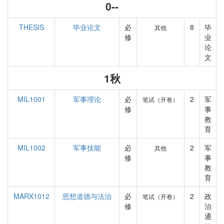
0--
THESIS
毕业论文
必
8
毕
其他
修
业
论
文
1秋
MIL1001
军事理论
必
2
军
笔试（开卷）
修
事
教
育
MIL1002
军事技能
必
2
军
其他
修
事
教
育
MARX1012
思想道德与法治
必
2
政
笔试（开卷）
修
治
通