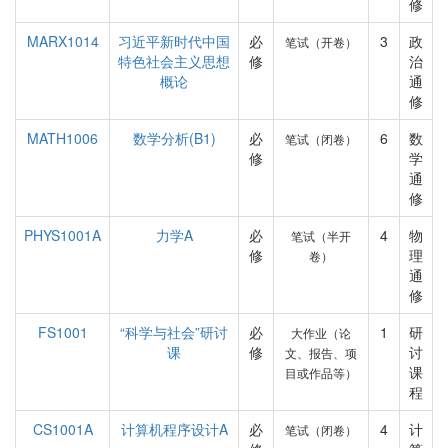
修
MARX1014
习近平新时代中国
必
3
政
笔试（开卷）
特色社会主义思想
修
治
概论
通
修
MATH1006
数学分析(B1)
必
6
数
笔试（闭卷）
修
学
通
修
PHYS1001A
力学A
必
4
物
笔试（半开
修
理
卷）
通
修
FS1001
“科学与社会”研讨
必
1
研
大作业（论
课
修
讨
文、报告、项
课
目或作品等）
程
CS1001A
计算机程序设计A
必
4
计
笔试（闭卷）