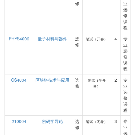
修
业
选
修
课
程
PHYS4006
量子材料与器件
选
4
专
笔试（开卷）
修
业
选
修
课
程
CS4004
区块链技术与应用
选
2
专
笔试（半开
修
业
卷）
选
修
课
程
210004
密码学导论
选
3
专
笔试（闭卷）
修
业
选