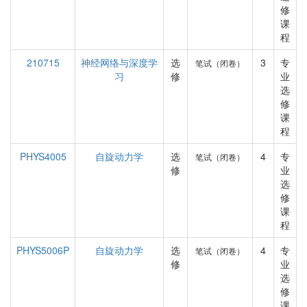
修
课
程
210715
神经网络与深度学
选
3
专
笔试（闭卷）
习
修
业
选
修
课
程
PHYS4005
自旋动力学
选
4
专
笔试（闭卷）
修
业
选
修
课
程
PHYS5006P
自旋动力学
选
4
专
笔试（闭卷）
修
业
选
修
课