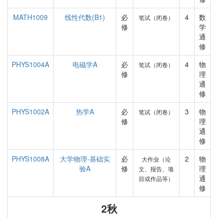
MATH1009
线性代数(B1)
必
4
数
笔试（闭卷）
修
学
通
修
PHYS1004A
电磁学A
必
4
物
笔试（闭卷）
修
理
通
修
PHYS1002A
热学A
必
3
物
笔试（闭卷）
修
理
通
修
PHYS1008A
大学物理-基础实
必
2
物
大作业（论
验A
修
理
文、报告、项
通
目或作品等）
修
2秋