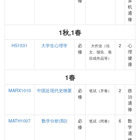
修
算
机
通
修
1秋,1春
HS1531
大学生心理学
必
2
心
大作业（论
修
理
文、报告、项
健
目或作品等）
康
1春
MARX1010
中国近现代史纲要
必
2
政
笔试（开卷）
修
治
通
修
MATH1007
数学分析(B2)
必
6
数
笔试（闭卷）
修
学
通
修