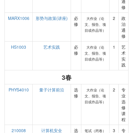
通
修
MARX1006
形势与政策(讲座)
必
2
政
大作业（论
修
治
文、报告、项
通
目或作品等）
修
HS1003
艺术实践
必
1
艺
大作业（论
修
术
文、报告、项
实
目或作品等）
践
3春
PHYS4010
量子计算前沿
选
2
专
大作业（论
修
业
文、报告、项
选
目或作品等）
修
课
程
210008
计算机安全
选
3
专
笔试（闭卷）