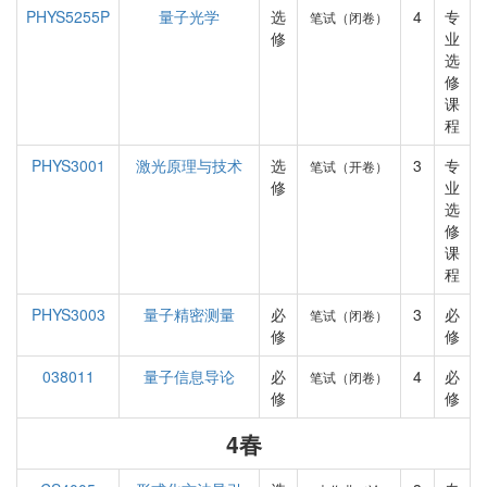
PHYS5255P
量子光学
选
4
专
笔试（闭卷）
修
业
选
修
课
程
PHYS3001
激光原理与技术
选
3
专
笔试（开卷）
修
业
选
修
课
程
PHYS3003
量子精密测量
必
3
必
笔试（闭卷）
修
修
038011
量子信息导论
必
4
必
笔试（闭卷）
修
修
4春