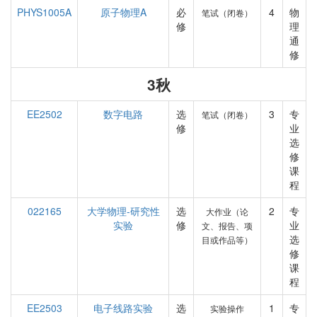
PHYS1005A
原子物理A
必
4
物
笔试（闭卷）
修
理
通
修
3秋
EE2502
数字电路
选
3
专
笔试（闭卷）
修
业
选
修
课
程
022165
大学物理-研究性
选
2
专
大作业（论
实验
修
业
文、报告、项
选
目或作品等）
修
课
程
EE2503
电子线路实验
选
1
专
实验操作