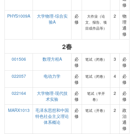
修
PHYS1009A
大学物理-综合实
必
2
物
大作业（论
验A
修
理
文、报告、项
通
目或作品等）
修
2春
001506
数理方程A
必
3
必
笔试（闭卷）
修
修
022057
电动力学
必
4
必
笔试（闭卷）
修
修
022164
大学物理-现代技
必
2
必
笔试（半开
术实验
修
修
卷）
MARX1013
毛泽东思想和中国
必
2
政
笔试（开卷）
特色社会主义理论
修
治
体系概论
通
修