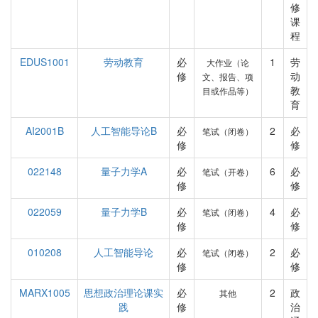
修
课
程
EDUS1001
劳动教育
必
1
劳
大作业（论
修
动
文、报告、项
教
目或作品等）
育
AI2001B
人工智能导论B
必
2
必
笔试（闭卷）
修
修
022148
量子力学A
必
6
必
笔试（开卷）
修
修
022059
量子力学B
必
4
必
笔试（闭卷）
修
修
010208
人工智能导论
必
2
必
笔试（闭卷）
修
修
MARX1005
思想政治理论课实
必
2
政
其他
践
修
治