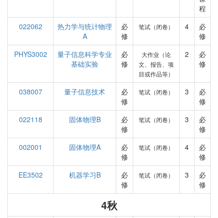
程
022062
热力学与统计物理
必
4
必
笔试（闭卷）
A
修
修
PHYS3002
量子信息科学专业
必
2
必
大作业（论
基础实验
修
修
文、报告、项
目或作品等）
038007
量子信息技术
必
3
必
笔试（闭卷）
修
修
022118
固体物理B
必
3
必
笔试（闭卷）
修
修
002001
固体物理A
必
4
必
笔试（闭卷）
修
修
EE3502
机器学习B
必
3
必
笔试（闭卷）
修
修
4秋