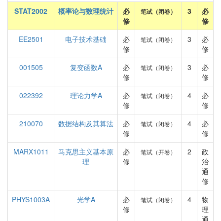
STAT2002
概率论与数理统计
必
3
必
笔试（闭卷）
修
修
EE2501
电子技术基础
必
3
必
笔试（闭卷）
修
修
001505
复变函数A
必
3
必
笔试（闭卷）
修
修
022392
理论力学A
必
4
必
笔试（闭卷）
修
修
210070
数据结构及其算法
必
4
必
笔试（闭卷）
修
修
MARX1011
马克思主义基本原
必
2
政
笔试（开卷）
理
修
治
通
修
PHYS1003A
光学A
必
4
物
笔试（闭卷）
修
理
通