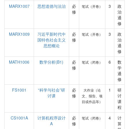
MARX1007
思想道德与法治
必
3
政
笔试（开卷）
修
治
通
修
MARX1009
习近平新时代中
必
3
政
笔试（开卷）
国特色社会主义
修
治
思想概论
通
修
MATH1006
数学分析(B1)
必
6
数
笔试（闭卷）
修
学
通
修
FS1001
“科学与社会”研
必
1
研
大作业（论
讨课
修
讨
文、报告、项
课
目或作品等）
程
CS1001A
计算机程序设计
必
4
计
笔试（闭卷）
A
修
算