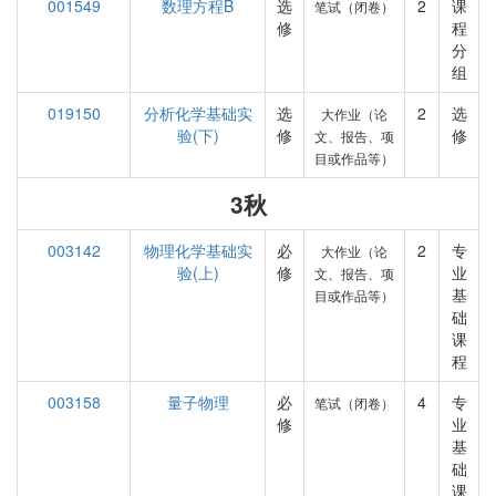
001549
数理方程B
选
2
课
笔试（闭卷）
修
程
分
组
019150
分析化学基础实
选
2
选
大作业（论
验(下)
修
修
文、报告、项
目或作品等）
3秋
003142
物理化学基础实
必
2
专
大作业（论
验(上)
修
业
文、报告、项
基
目或作品等）
础
课
程
003158
量子物理
必
4
专
笔试（闭卷）
修
业
基
础
课