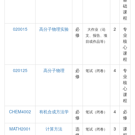
础
课
程
020015
高分子物理实验
必
2
专
大作业（论
修
业
文、报告、项
核
目或作品等）
心
课
程
020125
高分子物理
必
4
专
笔试（闭卷）
修
业
核
心
课
程
CHEM4002
有机合成方法学
必
4
必
笔试（闭卷）
修
修
MATH2001
计算方法
选
3
课
笔试（闭卷）
修
程