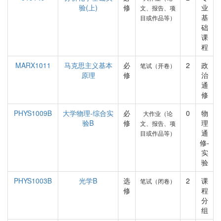
验(上)
修
业
文、报告、项
基
目或作品等）
础
课
程
MARX1011
马克思主义基本
必
2
政
笔试（开卷）
原理
修
治
通
修
PHYS1009B
大学物理-综合实
必
0
物
大作业（论
验B
修
理
文、报告、项
通
目或作品等）
修-
实
验
PHYS1003B
光学B
选
2
课
笔试（闭卷）
修
程
分
组