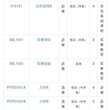
019161
化学原理A
必
4
专
笔试（闭卷）
修
业
基
础
课
程
MIL1001
军事理论
必
2
军
笔试（开卷）
修
事
教
育
MIL1002
军事技能
必
2
军
其他
修
事
教
育
PHYS1001A
力学A
选
4
必
笔试（半开
修
修
卷）
PHYS1001B
力学B
选
2
必
笔试（半开
修
修
卷）