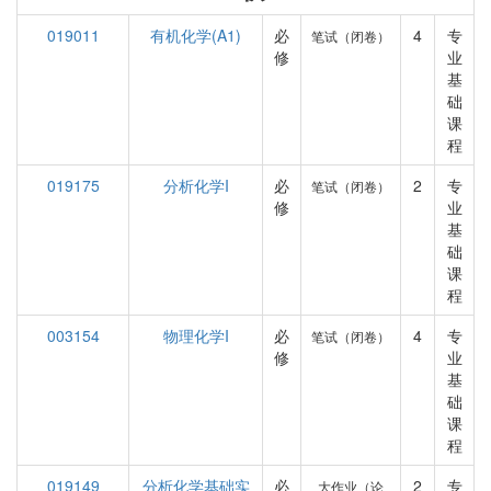
019011
有机化学(A1)
必
4
专
笔试（闭卷）
修
业
基
础
课
程
019175
分析化学I
必
2
专
笔试（闭卷）
修
业
基
础
课
程
003154
物理化学I
必
4
专
笔试（闭卷）
修
业
基
础
课
程
019149
分析化学基础实
必
2
专
大作业（论