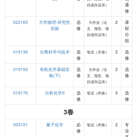
通
目或作品等）
修
022165
大学物理-研究性
选
2
课
大作业（论
实验
修
程
文、报告、项
分
目或作品等）
组
019136
分离科学与技术
选
2
选
笔试（开卷）
修
修
019152
有机化学基础实
选
2
选
大作业（论
验(下)
修
修
文、报告、项
目或作品等）
019176
分析化学II
选
3
选
笔试（闭卷）
修
修
3春
003151
量子化学
必
2
专
笔试（闭卷）
修
业
基