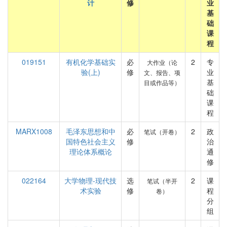
计
修
业
基
础
课
程
019151
有机化学基础实
必
2
专
大作业（论
验(上)
修
业
文、报告、项
基
目或作品等）
础
课
程
MARX1008
毛泽东思想和中
必
2
政
笔试（开卷）
国特色社会主义
修
治
理论体系概论
通
修
022164
大学物理-现代技
选
2
课
笔试（半开
术实验
修
程
卷）
分
组