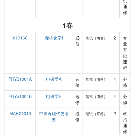
机
通
修
1春
019166
无机化学I
必
2
专
笔试（闭卷）
修
业
基
础
课
程
PHYS1004A
电磁学A
选
4
必
笔试（闭卷）
修
修
PHYS1004B
电磁学B
选
4
必
笔试（闭卷）
修
修
MARX1010
中国近现代史纲
必
2
政
笔试（开卷）
要
修
治
通
修