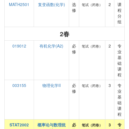
MATH2501
复变函数(化学)
选
2
课
笔试（闭卷）
修
程
分
组
2春
019012
有机化学(A2)
必
2
专
笔试（闭卷）
修
业
基
础
课
程
003155
物理化学II
必
3
专
笔试（闭卷）
修
业
基
础
课
程
STAT2002
概率论与数理统
必
3
专
笔试（闭卷）