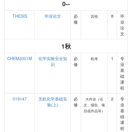
0--
THESIS
毕业论文
必
8
毕
其他
修
业
论
文
1秋
CHEM2001M
化学实验安全知
必
1
专
机考
识
修
业
基
础
课
程
019147
无机化学基础实
必
2
专
大作业（论
验(上)
修
业
文、报告、项
基
目或作品等）
础
课
程