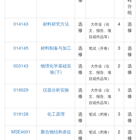
分
组
014143
材料研究方法
选
4
选
大作业（论
修
修
文、报告、项
目或作品等）
014145
材料制备与加工
选
3
选
笔试（开卷）
修
修
003143
物理化学基础实
选
2
选
大作业（论
验(下)
修
修
文、报告、项
目或作品等）
019029
仪器分析实验
选
1
选
大作业（论
修
修
文、报告、项
目或作品等）
019128
化工原理
选
3
选
笔试（闭卷）
修
修
MSE4001
聚合物结构表征
选
2
选
笔试（闭卷）
修
修