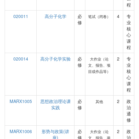
程
020011
高分子化学
必
4
专
笔试（闭卷）
修
业
核
心
课
程
020014
高分子化学实验
必
2
专
大作业（论
修
业
文、报告、项
核
目或作品等）
心
课
程
MARX1005
思想政治理论课
必
2
政
其他
实践
修
治
通
修
MARX1006
形势与政策(讲
必
2
政
大作业（论
座)
修
治
文、报告、项