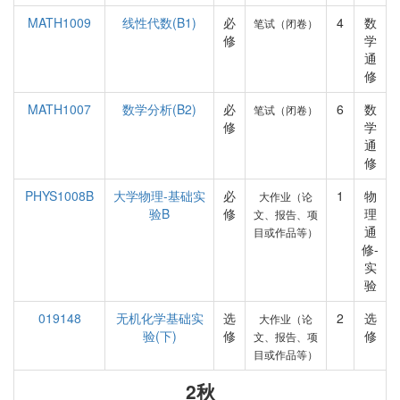
MATH1009
线性代数(B1)
必
4
数
笔试（闭卷）
修
学
通
修
MATH1007
数学分析(B2)
必
6
数
笔试（闭卷）
修
学
通
修
PHYS1008B
大学物理-基础实
必
1
物
大作业（论
验B
修
理
文、报告、项
通
目或作品等）
修-
实
验
019148
无机化学基础实
选
2
选
大作业（论
验(下)
修
修
文、报告、项
目或作品等）
2秋