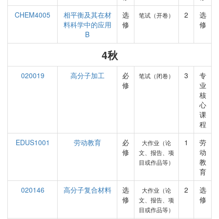
CHEM4005
相平衡及其在材
选
2
选
笔试（开卷）
料科学中的应用
修
修
B
4秋
020019
高分子加工
必
3
专
笔试（闭卷）
修
业
核
心
课
程
EDUS1001
劳动教育
必
1
劳
大作业（论
修
动
文、报告、项
教
目或作品等）
育
020146
高分子复合材料
选
2
选
大作业（论
修
修
文、报告、项
目或作品等）