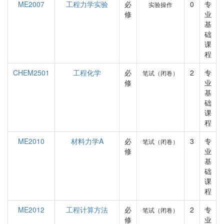
ME2007
工程力学实验
必
0
专
实验操作
修
业
基
础
课
程
CHEM2501
工程化学
必
2
专
笔试（闭卷）
修
业
基
础
课
程
ME2010
材料力学A
必
3
专
笔试（闭卷）
修
业
基
础
课
程
ME2012
工程计算方法
必
2
专
笔试（闭卷）
修
业