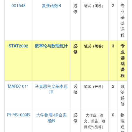
001548
复变函数B
必
2
专
笔试（闭卷）
修
业
基
础
课
程
STAT2002
概率论与数理统计
必
3
专
笔试（闭卷）
修
业
基
础
课
程
MARX1011
马克思主义基本原
必
2
政
笔试（开卷）
理
修
治
通
修
PHYS1009B
大学物理-综合实
必
0
物
大作业（论
验B
修
理
文、报告、项
通
目或作品等）