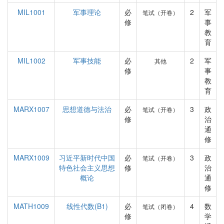
MIL1001
军事理论
必
2
军
笔试（开卷）
修
事
教
育
MIL1002
军事技能
必
2
军
其他
修
事
教
育
MARX1007
思想道德与法治
必
3
政
笔试（开卷）
修
治
通
修
MARX1009
习近平新时代中国
必
3
政
笔试（开卷）
特色社会主义思想
修
治
概论
通
修
MATH1009
线性代数(B1)
必
4
数
笔试（闭卷）
修
学