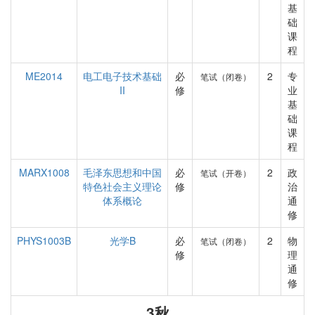
基
础
课
程
ME2014
电工电子技术基础
必
2
专
笔试（闭卷）
II
修
业
基
础
课
程
MARX1008
毛泽东思想和中国
必
2
政
笔试（开卷）
特色社会主义理论
修
治
体系概论
通
修
PHYS1003B
光学B
必
2
物
笔试（闭卷）
修
理
通
修
3秋