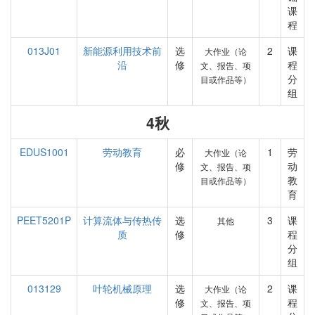
课
程
013J01
新能源利用技术前
选
2
课
大作业（论
沿
修
程
文、报告、项
分
目或作品等）
组
4秋
EDUS1001
劳动教育
必
1
劳
大作业（论
修
动
文、报告、项
教
目或作品等）
育
PEET5201P
计算流体与传热传
选
3
课
其他
质
修
程
分
组
013129
叶轮机械原理
选
2
课
大作业（论
修
程
文、报告、项