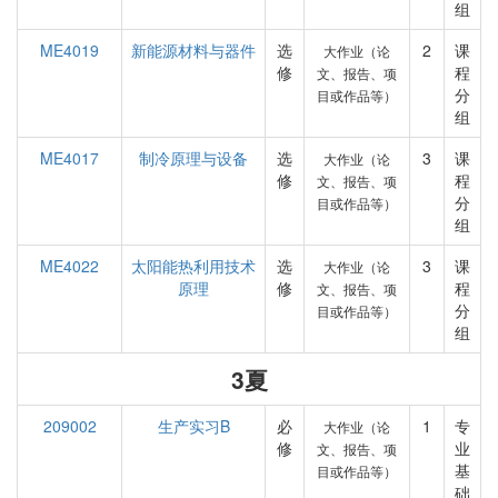
组
ME4019
新能源材料与器件
选
2
课
大作业（论
修
程
文、报告、项
分
目或作品等）
组
ME4017
制冷原理与设备
选
3
课
大作业（论
修
程
文、报告、项
分
目或作品等）
组
ME4022
太阳能热利用技术
选
3
课
大作业（论
原理
修
程
文、报告、项
分
目或作品等）
组
3夏
209002
生产实习B
必
1
专
大作业（论
修
业
文、报告、项
基
目或作品等）
础