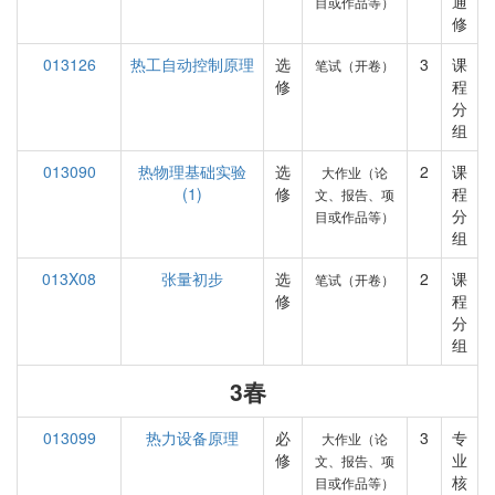
通
目或作品等）
修
013126
热工自动控制原理
选
3
课
笔试（开卷）
修
程
分
组
013090
热物理基础实验
选
2
课
大作业（论
(1)
修
程
文、报告、项
分
目或作品等）
组
013X08
张量初步
选
2
课
笔试（开卷）
修
程
分
组
3春
013099
热力设备原理
必
3
专
大作业（论
修
业
文、报告、项
核
目或作品等）