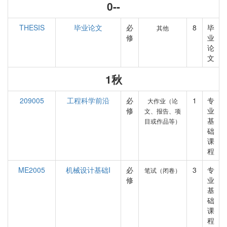
0--
THESIS
毕业论文
必
8
毕
其他
修
业
论
文
1秋
209005
工程科学前沿
必
1
专
大作业（论
修
业
文、报告、项
基
目或作品等）
础
课
程
ME2005
机械设计基础I
必
3
专
笔试（闭卷）
修
业
基
础
课
程