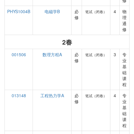
修
PHYS1004B
电磁学B
必
4
物
笔试（闭卷）
修
理
通
修
2春
001506
数理方程A
必
3
专
笔试（闭卷）
修
业
基
础
课
程
013148
工程热力学A
必
4
专
笔试（闭卷）
修
业
基
础
课
程