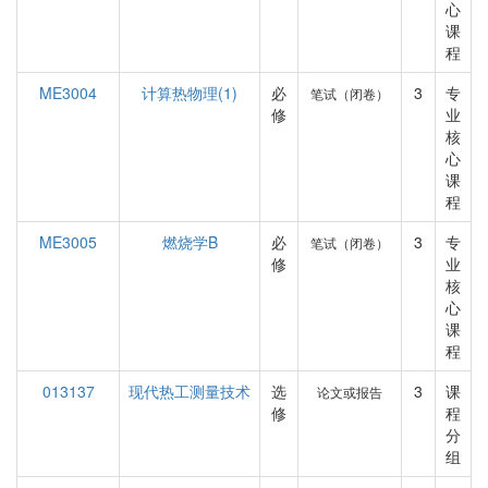
心
课
程
ME3004
计算热物理(1)
必
3
专
笔试（闭卷）
修
业
核
心
课
程
ME3005
燃烧学B
必
3
专
笔试（闭卷）
修
业
核
心
课
程
013137
现代热工测量技术
选
3
课
论文或报告
修
程
分
组