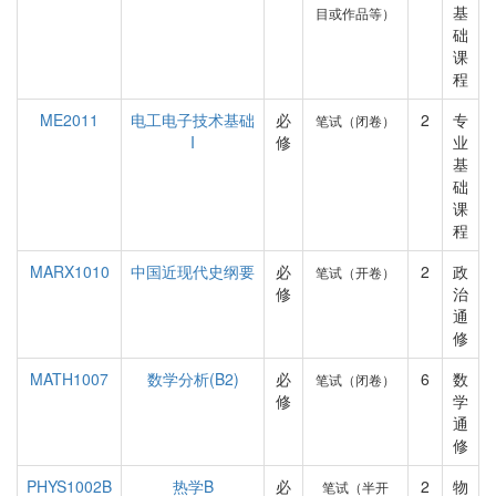
基
目或作品等）
础
课
程
ME2011
电工电子技术基础
必
2
专
笔试（闭卷）
I
修
业
基
础
课
程
MARX1010
中国近现代史纲要
必
2
政
笔试（开卷）
修
治
通
修
MATH1007
数学分析(B2)
必
6
数
笔试（闭卷）
修
学
通
修
PHYS1002B
热学B
必
2
物
笔试（半开