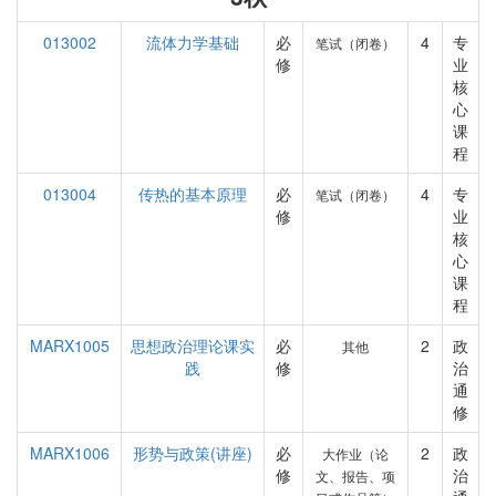
013002
流体力学基础
必
4
专
笔试（闭卷）
修
业
核
心
课
程
013004
传热的基本原理
必
4
专
笔试（闭卷）
修
业
核
心
课
程
MARX1005
思想政治理论课实
必
2
政
其他
践
修
治
通
修
MARX1006
形势与政策(讲座)
必
2
政
大作业（论
修
治
文、报告、项