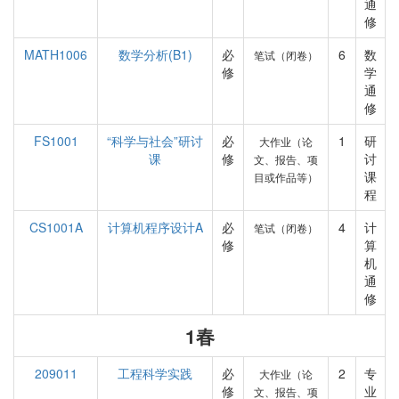
通
修
MATH1006
数学分析(B1)
必
6
数
笔试（闭卷）
修
学
通
修
FS1001
“科学与社会”研讨
必
1
研
大作业（论
课
修
讨
文、报告、项
课
目或作品等）
程
CS1001A
计算机程序设计A
必
4
计
笔试（闭卷）
修
算
机
通
修
1春
209011
工程科学实践
必
2
专
大作业（论
修
业
文、报告、项