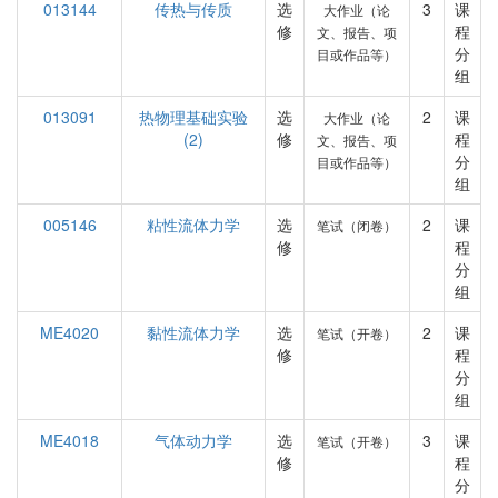
013144
传热与传质
选
3
课
大作业（论
修
程
文、报告、项
分
目或作品等）
组
013091
热物理基础实验
选
2
课
大作业（论
(2)
修
程
文、报告、项
分
目或作品等）
组
005146
粘性流体力学
选
2
课
笔试（闭卷）
修
程
分
组
ME4020
黏性流体力学
选
2
课
笔试（开卷）
修
程
分
组
ME4018
气体动力学
选
3
课
笔试（开卷）
修
程
分