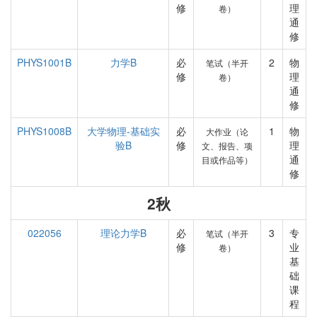
修
理
卷）
通
修
PHYS1001B
力学B
必
2
物
笔试（半开
修
理
卷）
通
修
PHYS1008B
大学物理-基础实
必
1
物
大作业（论
验B
修
理
文、报告、项
通
目或作品等）
修
2秋
022056
理论力学B
必
3
专
笔试（半开
修
业
卷）
基
础
课
程