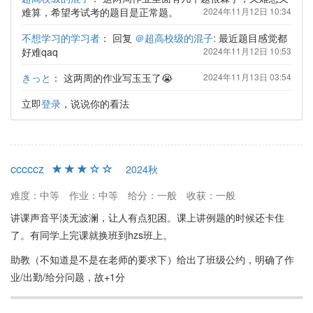
难算，希望考试考的题目是正常题。
2024年11月12日 10:34
不想学习的学习者
：
回复
＠超高校级的混子
: 最近题目感觉都
好难qaq
2024年11月12日 10:53
きっと
：
这两周的作业写玉玉了😭
2024年11月13日 03:54
立即
登录
，说说你的看法
cccccz
2024秋
难度：中等
作业：中等
给分：一般
收获：一般
讲课声音平淡无波澜，让人有点犯困。课上讲例题的时候还卡住
了。有同学上完课就换班到hzs班上。
助教（不知道是不是在老师的要求下）给出了班级公约，明确了作
业/出勤/给分问题，故+1分