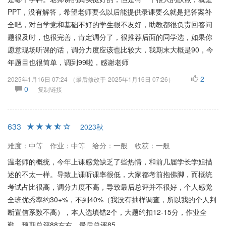
PPT，没有解答，希望老师要么以后能提供录课要么就是把答案补
全吧，对自学党和基础不好的学生很不友好，助教都很负责回答问
题很及时，也很完善，肯定调分了，很推荐后面的同学选，如果你
愿意现场听课的话，调分力度应该也比较大，我期末大概是90，今
年题目也很简单，调到99啦，感谢老师
2
2025年1月16日 07:24
（最后修改于
2025年1月16日 07:26
）
0
复制链接
633
2023秋
难度：中等
作业：中等
给分：一般
收获：一般
温老师的概统，今年上课感觉缺乏了些热情，和前几届学长学姐描
述的不太一样。导致上课听课率很低，大家都考前抱佛脚，而概统
考试占比很高，调分力度不高，导致最后总评并不很好，个人感觉
全班优秀率约30+%，不到40%（我没有抽样调查，所以我的个人判
断置信系数不高），本人选填错2个，大题约扣12-15分，作业全
勤，预期总评88左右，最后总评85