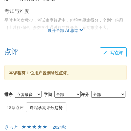
考试与难度
平时测验次数少，考试难度较适中，但填空题难得分，个别年份题
目比以往稍难。多数学生通过往年题备考，感觉难度不大。
展开全部 AI 总结
给分与调分
期末成绩严格遵循“三七开”，调分力度不大，且无查卷与成绩分布
点评
写点评
图，透明度欠佳。但有学生感到调分使成绩超出预期。期末总评
中，平时分贡献较大，保持作业全勤有助提高成绩。
本课程有 1 位用户曾删除过点评。
助教与班级支持
助教反馈迅速，习题课准备充分，尤其是以往的小测和知识点总
结，学生普遍对助教工作十分满意。整体建议选课，尤其现场听课
排序
学期
评分
更获益。
18条点评
课程学期评分趋势
きっと
2024秋