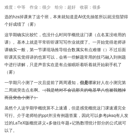
难度：中等
作业：很少
给分：超好
收获：很多
选的hzs掉课来了这个班，本来就知道是AI优先抽签所以就没指望得
个好成绩了（雾）
这学期确实比较忙，也没什么时间学概统这门课（点名某没啥用的
课）。基本上就是平常听听课写写作业就摆了。一开始觉得老师讲
课确实一般，第一节课现场推导组合数属实有点难绷（）不过后面
听课其实觉得讲的也算可以，会将一些解题常用的技巧融入到例题
中进行讲解，只是声音实在是有点催眠听着听着就开始刷手机了
（雾）
一学期只小测了一次且提前了两周通知，
但是
哪家好人在小测完第
二周就突击点名啊。
（我是绝对不会说那天的电基早八也被我翘掉
而且突击小测了）
虽然个人这学期学概统算不上速通，但是感觉概统这门课速通完全
可行。介于老师给的ppt并没有例题答案，因此可以参考pksq有人发
过的LaTeX版概统讲义+多做往年题+记熟数理统计部分的公式就可
以了。