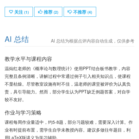
关注
推荐
不推荐
(
1
)
(
2
)
(
4
)
AI 总结
AI 总结为根据点评内容自动生成，仅供参考
教学水平与课程内容
温灿红老师的《概率论与数理统计》使用PPT结合板书教学，内容
完整且条例清晰，讲解过程中常通过例子引入相关知识点，使课程
不显枯燥。尽管教室设施有时不佳，温老师的课堂被评价为认真负
责，具引导能力。然而，部分学生认为PPT缺乏例题答案，对自学
较不友好。
作业与学习策略
课程每周作业量适中，约5-8题，部分习题较难，需要深入计算。作
业有时提前布置，需学生自学未教授内容。建议多做往年题目，利
用LaTeX版讲义为学习辅助。