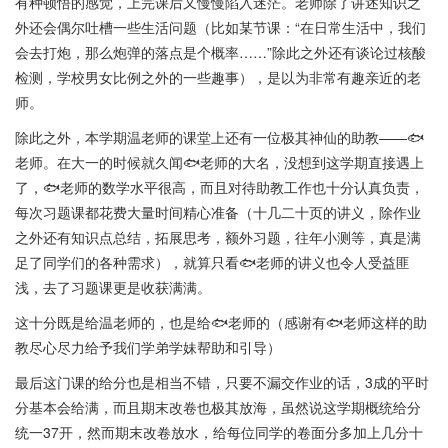
有种顿悟的感觉，上完课后又慢慢陷入迷茫。老师除了讲述知识之
外还会偶尔吐槽一些生活问题（比如某节课：“在日常生活中，我们
会去打炮，那么炮弹的落点是个概率……”除此之外还有谈论过核酸
检测，学校男女比例之外的一些趣事），是以为非常有趣亲近的老
师。
除此之外，本学期温老师的课堂上还有一位极其神仙的助教——🐟
老师。在大一的时候就久闻🐟老师的大名，没想到这学期直接遇上
了，🐟老师的数学水平很高，而且对待助教工作也十分认真负责，
每次习题课都花费大量时间精心准备（十几二十页的讲义，除作业
之外还有知识点总结，拓展思考，额外习题，往年小测等，真是满
足了同学们的各种需求），就算只看🐟老师的讲义也令人受益匪
浅，去了习题课更是收获满满。
这十分既是给温老师的，也是给🐟老师的（感谢有🐟老师这样的助
教尽心尽力给予我们学弟学妹帮助和引导）
最后这门课的给分也是相当不错，只要不漏交作业的话，3成的平时
分基本会给满，而且期末改卷也极其放海，虽然说这学期概统给分
统一37开，然而期末改卷放水，给每位同学的卷面分多加上几分十