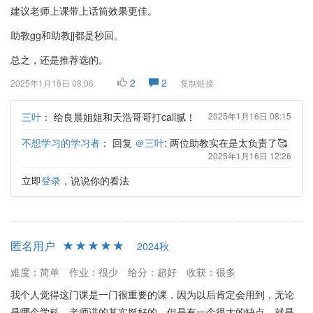
建议老师上课带上话筒效果更佳。
助教gg和助教jj都是秒回。
总之，还是推荐选的。
2
2
2025年1月16日 08:06
复制链接
三叶
：
给良晨姐姐和天浩哥哥打call腻！
2025年1月16日 08:15
不想学习的学习者
：
回复
＠三叶
: 两位助教实在是太负责了🥰
2025年1月16日 12:26
立即
登录
，说说你的看法
匿名用户
2024秋
难度：简单
作业：很少
给分：超好
收获：很多
我个人觉得这门课是一门很重要的课，因为以后肯定会用到，无论
是哪个学科。老师讲的其实挺好的，但是有一个很大的缺点，就是