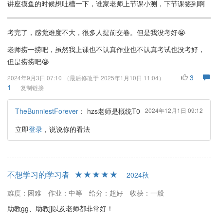
讲座摸鱼的时候想吐槽一下，谁家老师上节课小测，下节课签到啊
考完了，感觉难度不大，很多人提前交卷。但是我没考好😭
老师捞一捞吧，虽然我上课也不认真作业也不认真考试也没考好，
但是捞捞吧😭
3
2024年9月3日 07:10
（最后修改于
2025年1月10日 11:04
）
1
复制链接
TheBunniestForever
：
hzs老师是概统T0
2024年12月1日 09:12
立即
登录
，说说你的看法
不想学习的学习者
2024秋
难度：困难
作业：中等
给分：超好
收获：一般
助教gg、助教jj以及老师都非常好！