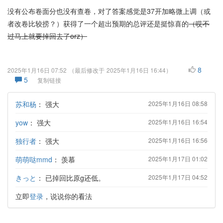
没有公布卷面分也没有查卷，对了答案感觉是37开加略微上调（或
者改卷比较捞？）获得了一个超出预期的总评还是挺惊喜的
（哎不
过马上就要掉回去了orz）
8
2025年1月16日 07:52
（最后修改于
2025年1月16日 16:44
）
5
复制链接
苏和杨
：
强大
2025年1月16日 08:58
yow
：
强大
2025年1月16日 16:54
独行者
：
强大
2025年1月16日 16:56
萌萌哒mmd
：
羡慕
2025年1月17日 01:02
きっと
：
已掉回比原g还低。
2025年1月17日 04:52
立即
登录
，说说你的看法