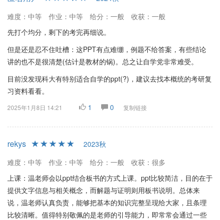
难度：中等
作业：中等
给分：一般
收获：一般
先打个均分，剩下的考完再细说。
但是还是忍不住吐槽：这PPT有点难绷，例题不给答案，有些结论
讲的也不是很清楚(估计是教材的锅)。总之让自学党非常难受。
目前没发现科大有特别适合自学的ppt(?)，建议去找本概统的考研复
习资料看看。
1
0
2025年1月8日 14:21
复制链接
rekys
2023秋
难度：中等
作业：中等
给分：一般
收获：很多
上课：温老师会以ppt结合板书的方式上课。ppt比较简洁，目的在于
提供文字信息与相关概念，而解题与证明则用板书说明。总体来
说，温老师认真负责，能够把基本的知识完整呈现给大家，且条理
比较清晰。值得特别敬佩的是老师的引导能力，即常常会通过一些