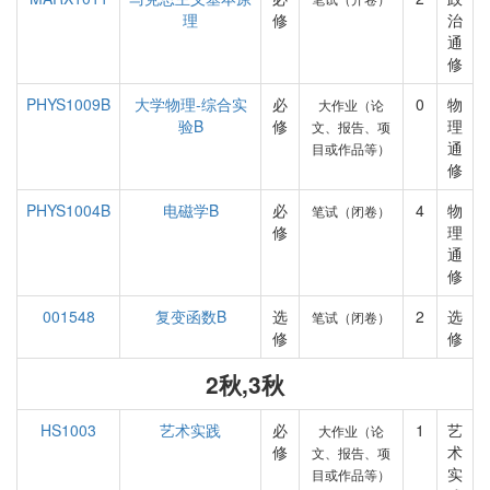
理
修
治
通
修
PHYS1009B
大学物理-综合实
必
0
物
大作业（论
验B
修
理
文、报告、项
通
目或作品等）
修
PHYS1004B
电磁学B
必
4
物
笔试（闭卷）
修
理
通
修
001548
复变函数B
选
2
选
笔试（闭卷）
修
修
2秋,3秋
HS1003
艺术实践
必
1
艺
大作业（论
修
术
文、报告、项
实
目或作品等）