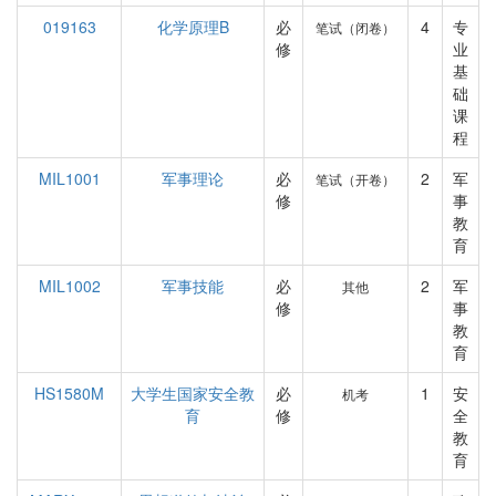
019163
化学原理B
必
4
专
笔试（闭卷）
修
业
基
础
课
程
MIL1001
军事理论
必
2
军
笔试（开卷）
修
事
教
育
MIL1002
军事技能
必
2
军
其他
修
事
教
育
HS1580M
大学生国家安全教
必
1
安
机考
育
修
全
教
育