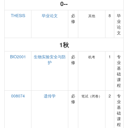
0--
THESIS
毕业论文
必
8
毕
其他
修
业
论
文
1秋
BIO2001
生物实验安全与防
必
1
专
机考
护
修
业
基
础
课
程
008074
遗传学
必
2
专
笔试（闭卷）
修
业
基
础
课
程