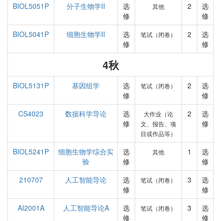
BIOL5051P
分子生物学II
选
2
选
其他
修
修
BIOL5041P
细胞生物学II
选
2
选
笔试（闭卷）
修
修
4秋
BIOL5131P
基因组学
选
2
选
笔试（闭卷）
修
修
CS4023
数据科学导论
选
2
选
大作业（论
修
修
文、报告、项
目或作品等）
BIOL5241P
细胞生物学综合实
选
1
选
其他
验
修
修
210707
人工智能导论
选
3
选
笔试（闭卷）
修
修
AI2001A
人工智能导论A
选
3
选
笔试（闭卷）
修
修