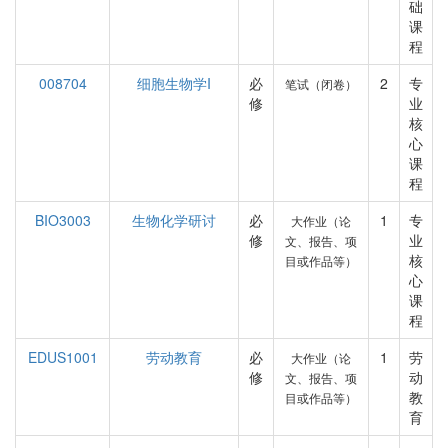
础
课
程
008704
细胞生物学I
必
2
专
笔试（闭卷）
修
业
核
心
课
程
BIO3003
生物化学研讨
必
1
专
大作业（论
修
业
文、报告、项
核
目或作品等）
心
课
程
EDUS1001
劳动教育
必
1
劳
大作业（论
修
动
文、报告、项
教
目或作品等）
育