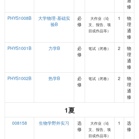
通
修
PHYS1008B
大学物理-基础实
必
1
物
大作业（论
验B
修
理
文、报告、项
通
目或作品等）
修
PHYS1001B
力学B
必
2
物
笔试（闭卷）
修
理
通
修
PHYS1002B
热学B
必
2
物
笔试（闭卷）
修
理
通
修
1夏
008158
生物学野外实习
选
1
选
大作业（论
修
修
文、报告、项
目或作品等）