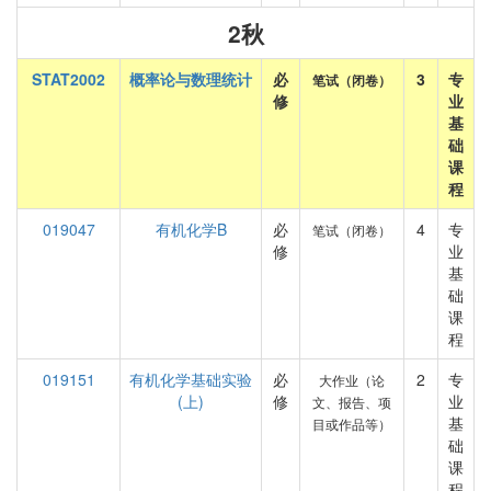
2秋
STAT2002
概率论与数理统计
必
3
专
笔试（闭卷）
修
业
基
础
课
程
019047
有机化学B
必
4
专
笔试（闭卷）
修
业
基
础
课
程
019151
有机化学基础实验
必
2
专
大作业（论
(上)
修
业
文、报告、项
基
目或作品等）
础
课
程