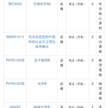
BIO3002
生物化学A2
必
2
专
笔试（闭卷）
修
业
核
心
课
程
MARX1013
毛泽东思想和中国
必
2
政
笔试（开卷）
特色社会主义理论
修
治
体系概论
通
修
PHYS1005B
原子物理B
必
2
物
笔试（闭卷）
修
理
通
修
PHYS1003B
光学B
必
2
物
笔试（闭卷）
修
理
通
修
008062
植物生理学
选
2
选
笔试（闭卷）