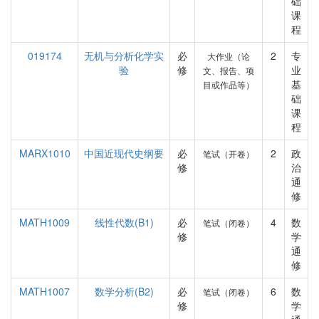
础
课
程
019174
无机与分析化学实
必
2
专
大作业（论
验
修
业
文、报告、项
基
目或作品等）
础
课
程
MARX1010
中国近现代史纲要
必
2
政
笔试（开卷）
修
治
通
修
MATH1009
线性代数(B1)
必
4
数
笔试（闭卷）
修
学
通
修
MATH1007
数学分析(B2)
必
6
数
笔试（闭卷）
修
学