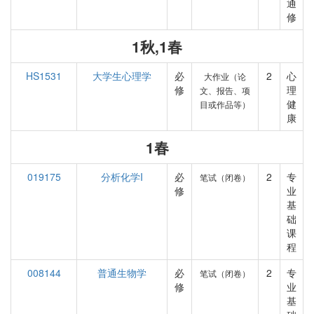
通
修
1秋,1春
HS1531
大学生心理学
必
2
心
大作业（论
修
理
文、报告、项
健
目或作品等）
康
1春
019175
分析化学I
必
2
专
笔试（闭卷）
修
业
基
础
课
程
008144
普通生物学
必
2
专
笔试（闭卷）
修
业
基