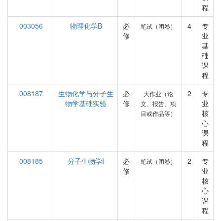
程
003056
物理化学B
必
4
专
笔试（闭卷）
修
业
基
础
课
程
008187
生物化学与分子生
必
2
专
大作业（论
物学基础实验
修
业
文、报告、项
核
目或作品等）
心
课
程
008185
分子生物学I
必
2
专
笔试（闭卷）
修
业
核
心
课
程