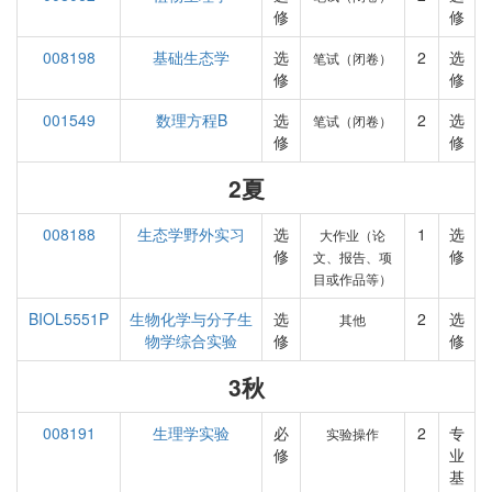
修
修
008198
基础生态学
选
2
选
笔试（闭卷）
修
修
001549
数理方程B
选
2
选
笔试（闭卷）
修
修
2夏
008188
生态学野外实习
选
1
选
大作业（论
修
修
文、报告、项
目或作品等）
BIOL5551P
生物化学与分子生
选
2
选
其他
物学综合实验
修
修
3秋
008191
生理学实验
必
2
专
实验操作
修
业
基