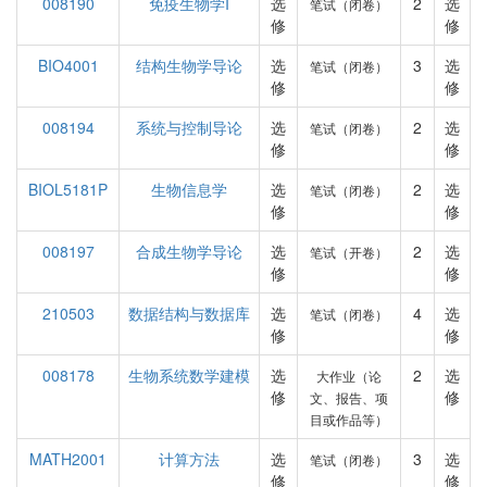
008190
免疫生物学I
选
2
选
笔试（闭卷）
修
修
BIO4001
结构生物学导论
选
3
选
笔试（闭卷）
修
修
008194
系统与控制导论
选
2
选
笔试（闭卷）
修
修
BIOL5181P
生物信息学
选
2
选
笔试（闭卷）
修
修
008197
合成生物学导论
选
2
选
笔试（开卷）
修
修
210503
数据结构与数据库
选
4
选
笔试（闭卷）
修
修
008178
生物系统数学建模
选
2
选
大作业（论
修
修
文、报告、项
目或作品等）
MATH2001
计算方法
选
3
选
笔试（闭卷）
修
修