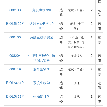
程
008193
免疫生物学II
选
2
选
笔试（闭卷）
修
修
BIOL5122P
认知神经科学(心
选
2
选
笔试（半开
理学)
修
修
卷）
008180
免疫生物学实验
选
1
选
大作业（论
修
修
文、报告、项
目或作品等）
008204
生理学与神经生物
选
2
选
实验操作
学综合实验
修
修
008119
发育生物学
选
2
选
笔试（闭卷）
修
修
BIOL5481P
系统生物学
选
3
选
其他
修
修
BIOL5182P
生物统计学
选
2
选
其他
修
修