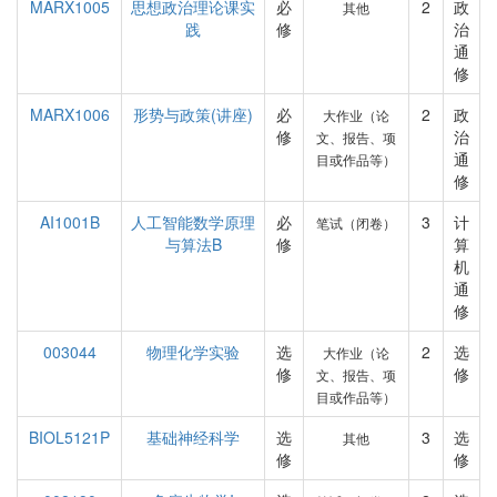
MARX1005
思想政治理论课实
必
2
政
其他
践
修
治
通
修
MARX1006
形势与政策(讲座)
必
2
政
大作业（论
修
治
文、报告、项
通
目或作品等）
修
AI1001B
人工智能数学原理
必
3
计
笔试（闭卷）
与算法B
修
算
机
通
修
003044
物理化学实验
选
2
选
大作业（论
修
修
文、报告、项
目或作品等）
BIOL5121P
基础神经科学
选
3
选
其他
修
修