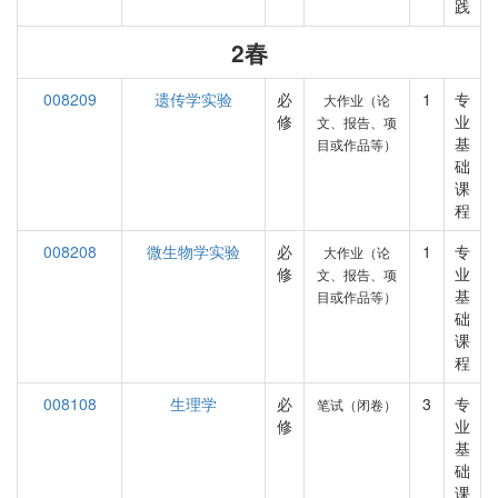
践
2春
008209
遗传学实验
必
1
专
大作业（论
修
业
文、报告、项
基
目或作品等）
础
课
程
008208
微生物学实验
必
1
专
大作业（论
修
业
文、报告、项
基
目或作品等）
础
课
程
008108
生理学
必
3
专
笔试（闭卷）
修
业
基
础
课