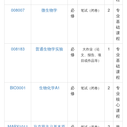
008007
微生物学
必
2
专
笔试（闭卷）
修
业
基
础
课
程
008183
普通生物学实验
必
1
专
大作业（论
修
业
文、报告、项
基
目或作品等）
础
课
程
BIO3001
生物化学A1
必
2
专
笔试（闭卷）
修
业
核
心
课
程
MARX1011
马克思主义基本原
必
2
政
笔试（开卷）