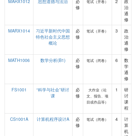
MARX1012
思想道德与法治
必
2
政
笔试（开卷）
修
治
通
修
MARX1014
习近平新时代中国
必
3
政
笔试（开卷）
特色社会主义思想
修
治
概论
通
修
MATH1006
数学分析(B1)
必
6
数
笔试（闭卷）
修
学
通
修
FS1001
“科学与社会”研讨
必
1
研
大作业（论
课
修
讨
文、报告、项
课
目或作品等）
程
CS1001A
计算机程序设计A
必
4
计
笔试（闭卷）
修
算
机