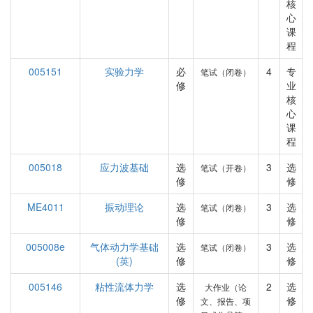
核
心
课
程
005151
实验力学
必
4
专
笔试（闭卷）
修
业
核
心
课
程
005018
应力波基础
选
3
选
笔试（开卷）
修
修
ME4011
振动理论
选
3
选
笔试（闭卷）
修
修
005008e
气体动力学基础
选
3
选
笔试（闭卷）
(英)
修
修
005146
粘性流体力学
选
2
选
大作业（论
修
修
文、报告、项