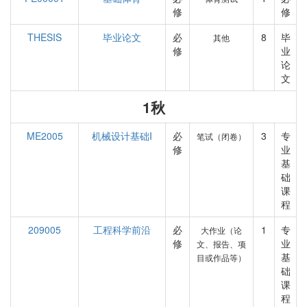
修
修
THESIS
毕业论文
必
8
毕
其他
修
业
论
文
1秋
ME2005
机械设计基础I
必
3
专
笔试（闭卷）
修
业
基
础
课
程
209005
工程科学前沿
必
1
专
大作业（论
修
业
文、报告、项
基
目或作品等）
础
课
程