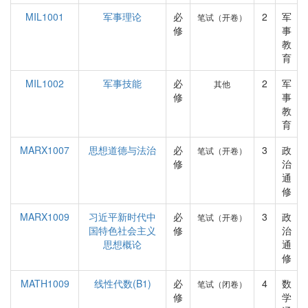
MIL1001
军事理论
必
2
军
笔试（开卷）
修
事
教
育
MIL1002
军事技能
必
2
军
其他
修
事
教
育
MARX1007
思想道德与法治
必
3
政
笔试（开卷）
修
治
通
修
MARX1009
习近平新时代中
必
3
政
笔试（开卷）
国特色社会主义
修
治
思想概论
通
修
MATH1009
线性代数(B1)
必
4
数
笔试（闭卷）
修
学