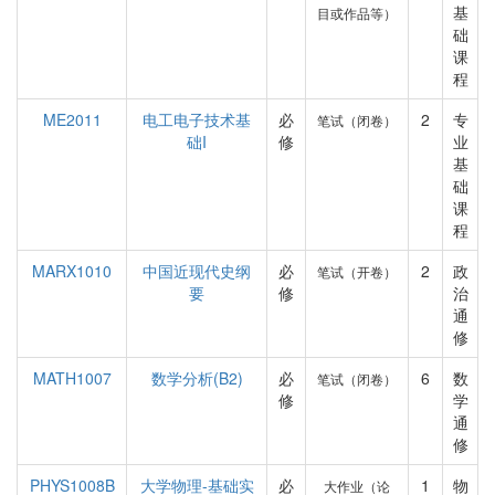
基
目或作品等）
础
课
程
ME2011
电工电子技术基
必
2
专
笔试（闭卷）
础I
修
业
基
础
课
程
MARX1010
中国近现代史纲
必
2
政
笔试（开卷）
要
修
治
通
修
MATH1007
数学分析(B2)
必
6
数
笔试（闭卷）
修
学
通
修
PHYS1008B
大学物理-基础实
必
1
物
大作业（论