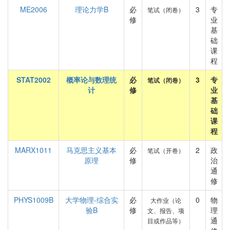
ME2006
理论力学B
必
3
专
笔试（闭卷）
修
业
基
础
课
程
STAT2002
概率论与数理统
必
3
专
笔试（闭卷）
计
修
业
基
础
课
程
MARX1011
马克思主义基本
必
2
政
笔试（开卷）
原理
修
治
通
修
PHYS1009B
大学物理-综合实
必
0
物
大作业（论
验B
修
理
文、报告、项
通
目或作品等）