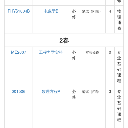
修
PHYS1004B
电磁学B
必
4
物
笔试（闭卷）
修
理
通
修
2春
ME2007
工程力学实验
必
0
专
实验操作
修
业
基
础
课
程
001506
数理方程A
必
3
专
笔试（闭卷）
修
业
基
础
课
程