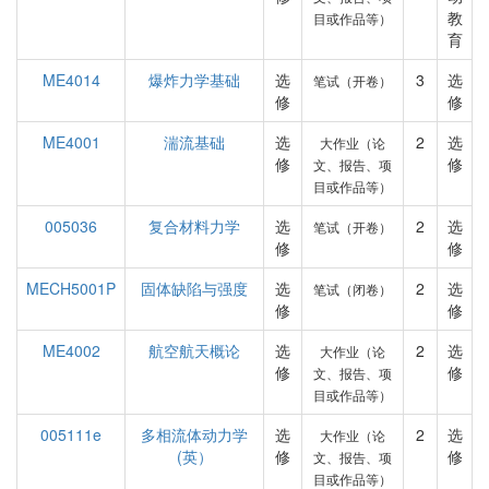
教
目或作品等）
育
ME4014
爆炸力学基础
选
3
选
笔试（开卷）
修
修
ME4001
湍流基础
选
2
选
大作业（论
修
修
文、报告、项
目或作品等）
005036
复合材料力学
选
2
选
笔试（开卷）
修
修
MECH5001P
固体缺陷与强度
选
2
选
笔试（闭卷）
修
修
ME4002
航空航天概论
选
2
选
大作业（论
修
修
文、报告、项
目或作品等）
005111e
多相流体动力学
选
2
选
大作业（论
(英）
修
修
文、报告、项
目或作品等）