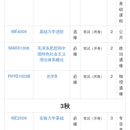
基
础
课
程
ME4009
基础力学进阶
选
2
公
笔试（闭卷）
修
共
MARX1008
毛泽东思想和中
必
2
政
笔试（开卷）
国特色社会主义
修
治
理论体系概论
通
修
PHYS1003B
光学B
必
2
物
笔试（闭卷）
修
理
通
修
3秋
ME2009
实验力学基础
必
3
专
笔试（开卷）
修
业
基