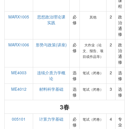
课
程
MARX1005
思想政治理论课
必
2
政
其他
实践
修
治
通
修
MARX1006
形势与政策(讲座)
必
2
政
大作业（论
修
治
文、报告、项
通
目或作品等）
修
ME4003
连续介质力学概
选
2
选
笔试（闭卷）
论
修
修
ME4012
材料科学基础
选
3
选
笔试（闭卷）
修
修
3春
005101
计算力学基础
必
4
专
笔试（闭卷）
修
业