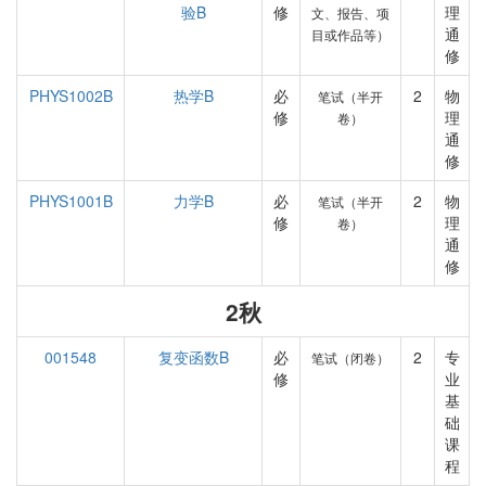
验B
修
理
文、报告、项
通
目或作品等）
修
PHYS1002B
热学B
必
2
物
笔试（半开
修
理
卷）
通
修
PHYS1001B
力学B
必
2
物
笔试（半开
修
理
卷）
通
修
2秋
001548
复变函数B
必
2
专
笔试（闭卷）
修
业
基
础
课
程