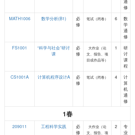
通
修
MATH1006
数学分析(B1)
必
6
数
笔试（闭卷）
修
学
通
修
FS1001
“科学与社会”研讨
必
1
研
大作业（论
课
修
讨
文、报告、项
课
目或作品等）
程
CS1001A
计算机程序设计A
必
4
计
笔试（闭卷）
修
算
机
通
修
1春
209011
工程科学实践
必
2
专
大作业（论
修
业
文、报告、项