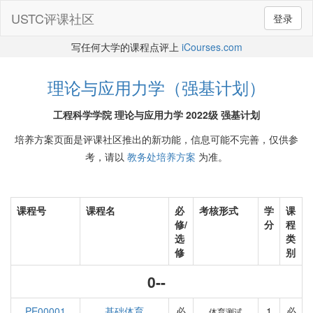
USTC评课社区
登录
写任何大学的课程点评上
iCourses.com
理论与应用力学（强基计划）
工程科学学院 理论与应用力学 2022级 强基计划
培养方案页面是评课社区推出的新功能，信息可能不完善，仅供参
考，请以
教务处培养方案
为准。
课程号
课程名
必
考核形式
学
课
修/
分
程
选
类
修
别
0--
PE00001
基础体育
必
1
必
体育测试