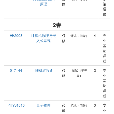
原理
修
治
通
修
2春
EE2003
计算机原理与嵌
必
4
专
笔试（闭卷）
入式系统
修
业
基
础
课
程
017144
随机过程B
必
2
专
笔试（半开
修
业
卷）
基
础
课
程
PHYS1010
量子物理
必
3
专
笔试（闭卷）
修
业