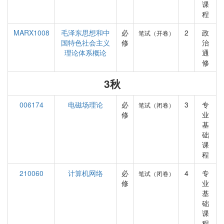
课
程
MARX1008
毛泽东思想和中
必
2
政
笔试（开卷）
国特色社会主义
修
治
理论体系概论
通
修
3秋
006174
电磁场理论
必
3
专
笔试（闭卷）
修
业
基
础
课
程
210060
计算机网络
必
4
专
笔试（闭卷）
修
业
基
础
课
程