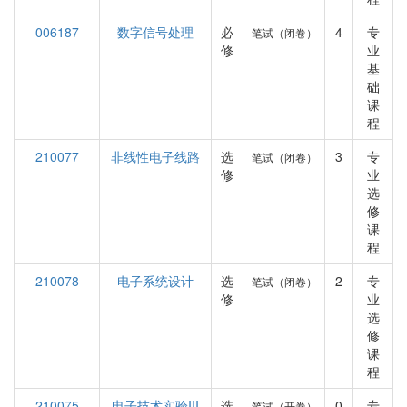
006187
数字信号处理
必
4
专
笔试（闭卷）
修
业
基
础
课
程
210077
非线性电子线路
选
3
专
笔试（闭卷）
修
业
选
修
课
程
210078
电子系统设计
选
2
专
笔试（闭卷）
修
业
选
修
课
程
210075
电子技术实验III
选
0
专
笔试（开卷）