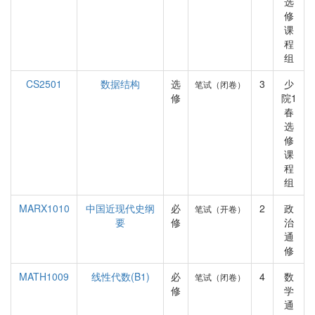
选
修
课
程
组
CS2501
数据结构
选
3
少
笔试（闭卷）
修
院1
春
选
修
课
程
组
MARX1010
中国近现代史纲
必
2
政
笔试（开卷）
要
修
治
通
修
MATH1009
线性代数(B1)
必
4
数
笔试（闭卷）
修
学
通