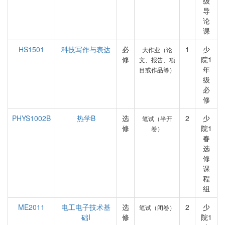
级
导
论
课
HS1501
科技写作与表达
必
1
少
大作业（论
修
院1
文、报告、项
年
目或作品等）
级
必
修
PHYS1002B
热学B
选
2
少
笔试（半开
修
院1
卷）
春
选
修
课
程
组
ME2011
电工电子技术基
选
2
少
笔试（闭卷）
础I
修
院1