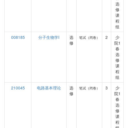
选
修
课
程
组
008185
分子生物学I
选
2
少
笔试（闭卷）
修
院1
春
选
修
课
程
组
210045
电路基本理论
选
3
少
笔试（闭卷）
修
院1
春
选
修
课
程
组