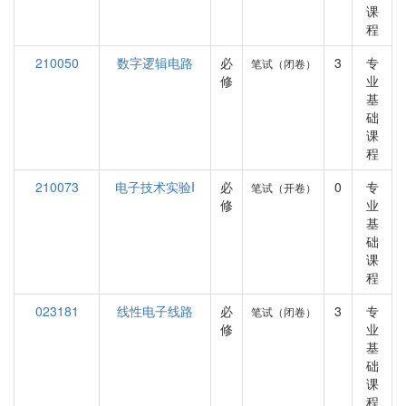
课
程
210050
数字逻辑电路
必
3
专
笔试（闭卷）
修
业
基
础
课
程
210073
电子技术实验I
必
0
专
笔试（开卷）
修
业
基
础
课
程
023181
线性电子线路
必
3
专
笔试（闭卷）
修
业
基
础
课
程