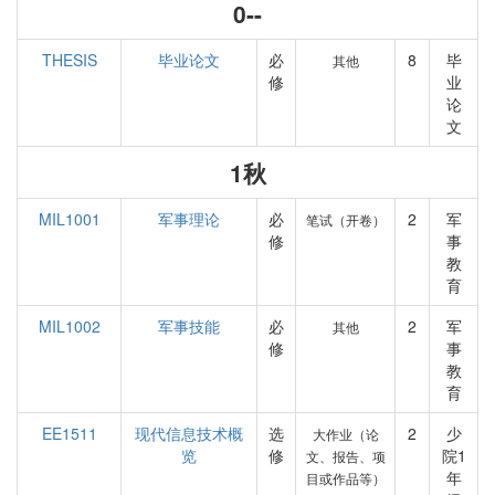
0--
THESIS
毕业论文
必
8
毕
其他
修
业
论
文
1秋
MIL1001
军事理论
必
2
军
笔试（开卷）
修
事
教
育
MIL1002
军事技能
必
2
军
其他
修
事
教
育
EE1511
现代信息技术概
选
2
少
大作业（论
览
修
院1
文、报告、项
年
目或作品等）