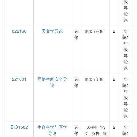
级
导
论
课
022166
天文学导论
选
2
少
笔试（开卷）
修
院1
年
级
导
论
课
221001
网络空间安全导
选
2
少
笔试（闭卷）
论
修
院1
年
级
导
论
课
BIO1502
生命科学与医学
选
2
少
大作业（论
导论
修
院1
文、报告、项