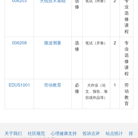
006203
天线技术基础
选
2
专
笔试（闭卷）
修
业
选
修
课
程
006208
微波测量
选
2
专
笔试（开卷）
修
业
选
修
课
程
EDUS1001
劳动教育
必
1
劳
大作业（论
修
动
文、报告、项
教
目或作品等）
育
关于我们
社区规范
心理健康支持
投诉点评
站点统计
排