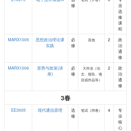
修
业
选
修
课
程
MARX1005
思想政治理论课
必
2
政
其他
实践
修
治
通
修
MARX1006
形势与政策(讲
必
2
政
大作业（论
座)
修
治
文、报告、项
通
目或作品等）
修
3春
EE3005
现代通信原理
选
4
专
笔试（闭卷）
修
业
核
心