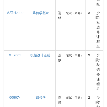
组
MATH2002
几何学基础
选
3
少
笔试（闭卷）
修
院1
秋
选
修
课
程
组
ME2005
机械设计基础I
选
3
少
笔试（闭卷）
修
院1
秋
选
修
课
程
组
008074
遗传学
选
2
少
笔试（闭卷）
修
院1
秋