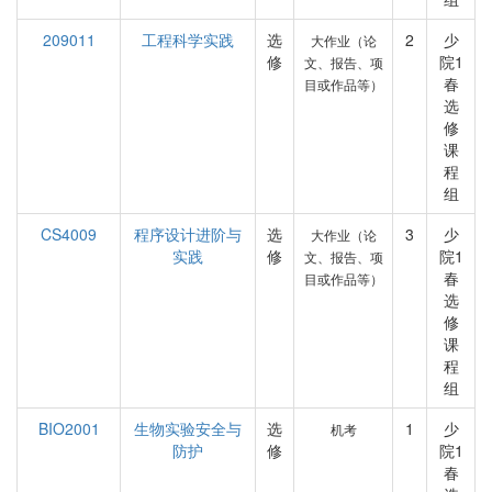
209011
工程科学实践
选
2
少
大作业（论
修
院1
文、报告、项
春
目或作品等）
选
修
课
程
组
CS4009
程序设计进阶与
选
3
少
大作业（论
实践
修
院1
文、报告、项
春
目或作品等）
选
修
课
程
组
BIO2001
生物实验安全与
选
1
少
机考
防护
修
院1
春