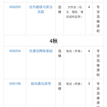
006205
信号建模与算法
选
4
专
大作业（论
实践
修
业
文、报告、项
选
目或作品等）
修
课
程
4秋
006204
光通信网络基础
选
4
专
笔试（开卷）
修
业
选
修
课
程
006198
移动通信原理
选
3
专
笔试（闭卷）
修
业
选
修
课