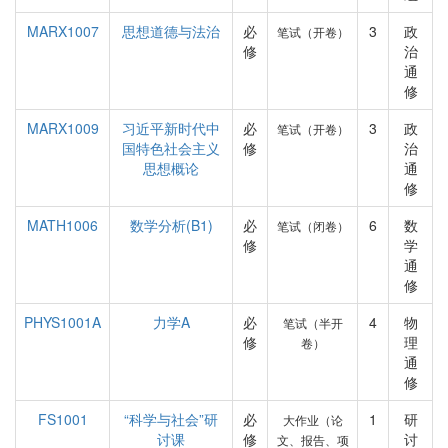
MARX1007
思想道德与法治
必
3
政
笔试（开卷）
修
治
通
修
MARX1009
习近平新时代中
必
3
政
笔试（开卷）
国特色社会主义
修
治
思想概论
通
修
MATH1006
数学分析(B1)
必
6
数
笔试（闭卷）
修
学
通
修
PHYS1001A
力学A
必
4
物
笔试（半开
修
理
卷）
通
修
FS1001
“科学与社会”研
必
1
研
大作业（论
讨课
修
讨
文、报告、项