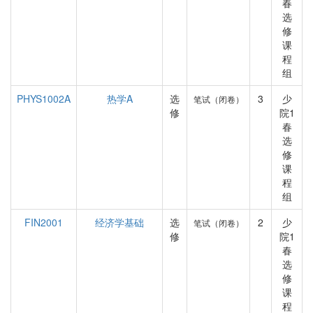
春
选
修
课
程
组
PHYS1002A
热学A
选
3
少
笔试（闭卷）
修
院1
春
选
修
课
程
组
FIN2001
经济学基础
选
2
少
笔试（闭卷）
修
院1
春
选
修
课
程