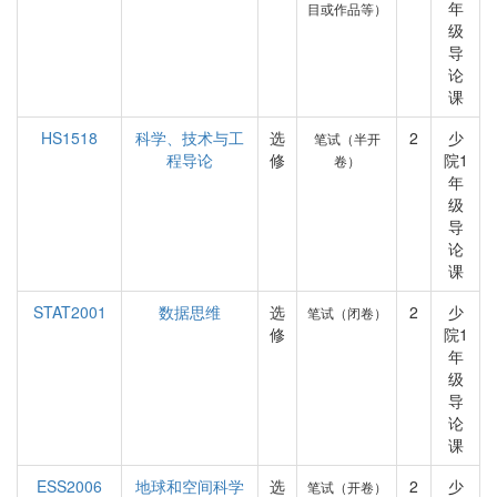
年
目或作品等）
级
导
论
课
HS1518
科学、技术与工
选
2
少
笔试（半开
程导论
修
院1
卷）
年
级
导
论
课
STAT2001
数据思维
选
2
少
笔试（闭卷）
修
院1
年
级
导
论
课
ESS2006
地球和空间科学
选
2
少
笔试（开卷）