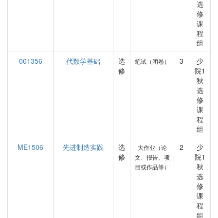
选
修
课
程
组
001356
代数学基础
选
3
少
笔试（闭卷）
修
院1
秋
选
修
课
程
组
ME1506
先进制造实践
选
2
少
大作业（论
修
院1
文、报告、项
秋
目或作品等）
选
修
课
程
组