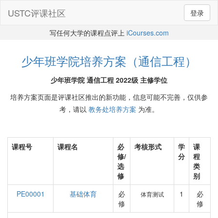
USTC评课社区
登录
写任何大学的课程点评上
iCourses.com
少年班学院培养方案（通信工程）
少年班学院 通信工程 2022级 主修学位
培养方案页面是评课社区推出的新功能，信息可能不完善，仅供参
考，请以
教务处培养方案
为准。
课程号
课程名
必
考核形式
学
课
修/
分
程
选
类
修
别
PE00001
基础体育
必
1
必
体育测试
修
修