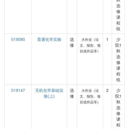
选
修
课
程
组
019080
普通化学实验
选
1
少
大作业（论
修
院1
文、报告、项
秋
目或作品等）
选
修
课
程
组
019147
无机化学基础实
选
2
少
大作业（论
验(上)
修
院1
文、报告、项
秋
目或作品等）
选
修
课
程