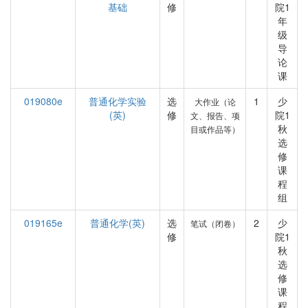
基础
修
院1
年
级
导
论
课
019080e
普通化学实验
选
1
少
大作业（论
(英)
修
院1
文、报告、项
秋
目或作品等）
选
修
课
程
组
019165e
普通化学(英)
选
2
少
笔试（闭卷）
修
院1
秋
选
修
课
程