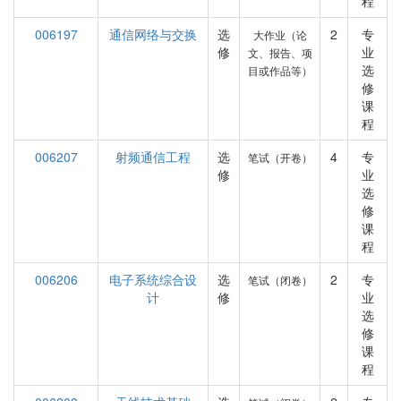
程
006197
通信网络与交换
选
2
专
大作业（论
修
业
文、报告、项
选
目或作品等）
修
课
程
006207
射频通信工程
选
4
专
笔试（开卷）
修
业
选
修
课
程
006206
电子系统综合设
选
2
专
笔试（闭卷）
计
修
业
选
修
课
程