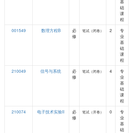
基
础
课
程
001549
数理方程B
必
2
专
笔试（闭卷）
修
业
基
础
课
程
210049
信号与系统
必
4
专
笔试（闭卷）
修
业
基
础
课
程
210074
电子技术实验II
必
0
专
笔试（开卷）
修
业
基
础