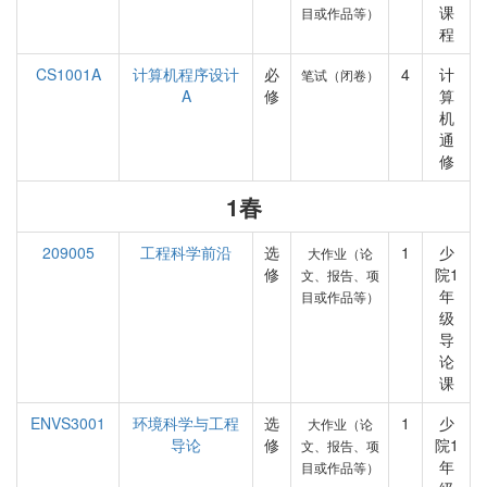
课
目或作品等）
程
CS1001A
计算机程序设计
必
4
计
笔试（闭卷）
A
修
算
机
通
修
1春
209005
工程科学前沿
选
1
少
大作业（论
修
院1
文、报告、项
年
目或作品等）
级
导
论
课
ENVS3001
环境科学与工程
选
1
少
大作业（论
导论
修
院1
文、报告、项
年
目或作品等）