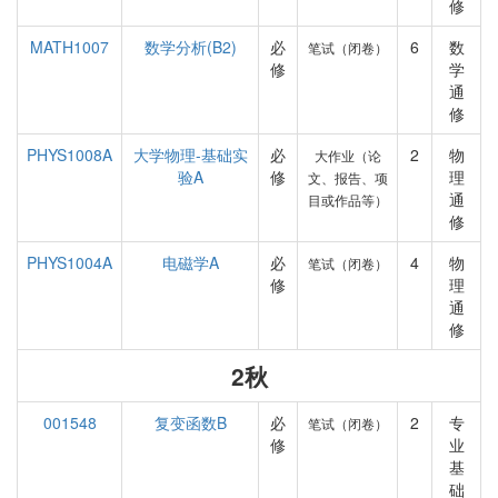
修
MATH1007
数学分析(B2)
必
6
数
笔试（闭卷）
修
学
通
修
PHYS1008A
大学物理-基础实
必
2
物
大作业（论
验A
修
理
文、报告、项
通
目或作品等）
修
PHYS1004A
电磁学A
必
4
物
笔试（闭卷）
修
理
通
修
2秋
001548
复变函数B
必
2
专
笔试（闭卷）
修
业
基
础