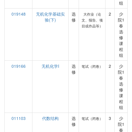
组
019148
无机化学基础实
选
2
少
大作业（论
验(下)
修
院1
文、报告、项
春
目或作品等）
选
修
课
程
组
019166
无机化学I
选
2
少
笔试（闭卷）
修
院1
春
选
修
课
程
组
011103
代数结构
选
3
少
笔试（闭卷）
修
院1
春