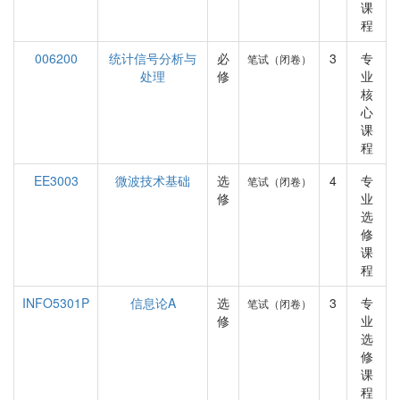
课
程
006200
统计信号分析与
必
3
专
笔试（闭卷）
处理
修
业
核
心
课
程
EE3003
微波技术基础
选
4
专
笔试（闭卷）
修
业
选
修
课
程
INFO5301P
信息论A
选
3
专
笔试（闭卷）
修
业
选
修
课
程