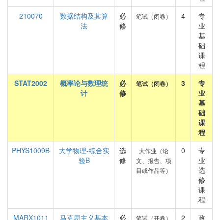
210070
数据结构及其算
必
4
专
笔试（闭卷）
法
修
业
基
础
课
程
STAT2002
概率论与数理统
必
3
专
笔试（闭卷）
计
修
业
基
础
课
程
PHYS1009B
大学物理-综合实
选
0
专
大作业（论
验B
修
业
文、报告、项
选
目或作品等）
修
课
程
MARX1011
马克思主义基本
必
2
政
笔试（开卷）