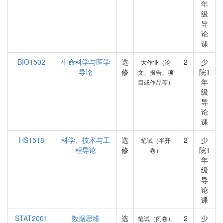
年
级
导
论
课
BIO1502
生命科学与医学
选
2
少
大作业（论
导论
修
院1
文、报告、项
年
目或作品等）
级
导
论
课
HS1518
科学、技术与工
选
2
少
笔试（半开
程导论
修
院1
卷）
年
级
导
论
课
STAT2001
数据思维
选
2
少
笔试（闭卷）