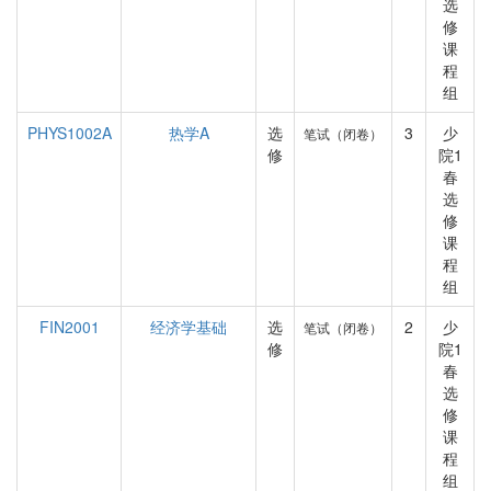
选
修
课
程
组
PHYS1002A
热学A
选
3
少
笔试（闭卷）
修
院1
春
选
修
课
程
组
FIN2001
经济学基础
选
2
少
笔试（闭卷）
修
院1
春
选
修
课
程
组