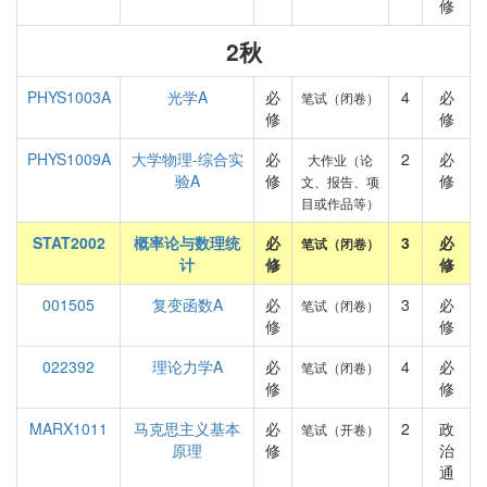
修
2秋
PHYS1003A
光学A
必
4
必
笔试（闭卷）
修
修
PHYS1009A
大学物理-综合实
必
2
必
大作业（论
验A
修
修
文、报告、项
目或作品等）
STAT2002
概率论与数理统
必
3
必
笔试（闭卷）
计
修
修
001505
复变函数A
必
3
必
笔试（闭卷）
修
修
022392
理论力学A
必
4
必
笔试（闭卷）
修
修
MARX1011
马克思主义基本
必
2
政
笔试（开卷）
原理
修
治
通