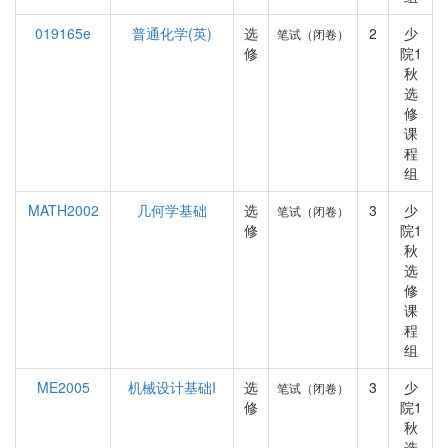
019165e
普通化学(英)
选
2
少
笔试（闭卷）
修
院1
秋
选
修
课
程
组
MATH2002
几何学基础
选
3
少
笔试（闭卷）
修
院1
秋
选
修
课
程
组
ME2005
机械设计基础I
选
3
少
笔试（闭卷）
修
院1
秋
选