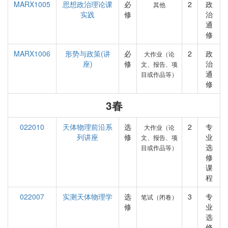
MARX1005
思想政治理论课
必
2
政
其他
实践
修
治
通
修
MARX1006
形势与政策(讲
必
2
政
大作业（论
座)
修
治
文、报告、项
通
目或作品等）
修
3春
022010
天体物理前沿系
选
2
专
大作业（论
列讲座
修
业
文、报告、项
选
目或作品等）
修
课
程
022007
实测天体物理学
选
3
专
笔试（闭卷）
修
业
选
修