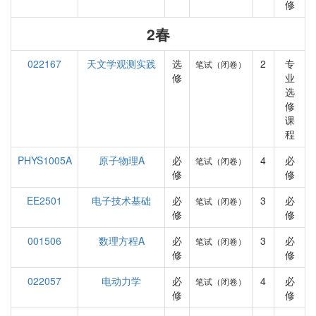
修
2春
022167
天文学观测实践
选
2
专
笔试（闭卷）
修
业
选
修
课
程
PHYS1005A
原子物理A
必
4
必
笔试（闭卷）
修
修
EE2501
电子技术基础
必
3
必
笔试（闭卷）
修
修
001506
数理方程A
必
3
必
笔试（闭卷）
修
修
022057
电动力学
必
4
必
笔试（闭卷）
修
修