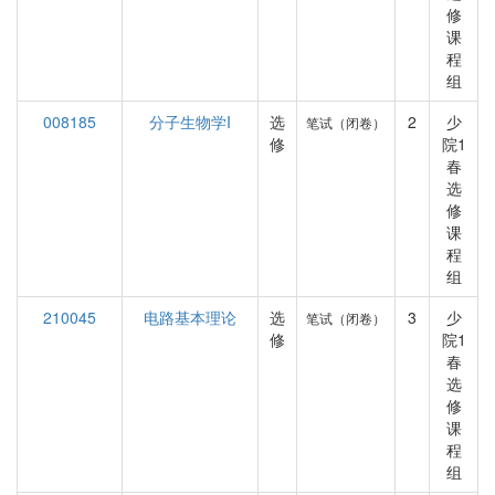
修
课
程
组
008185
分子生物学I
选
2
少
笔试（闭卷）
修
院1
春
选
修
课
程
组
210045
电路基本理论
选
3
少
笔试（闭卷）
修
院1
春
选
修
课
程
组