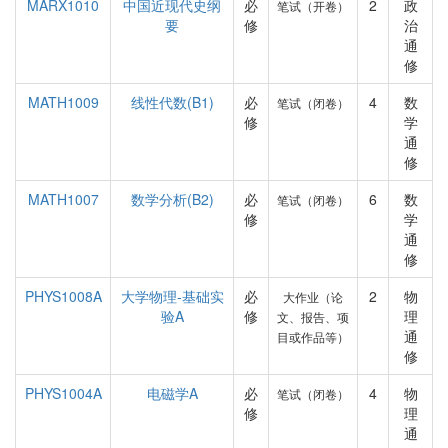
MARX1010
中国近现代史纲
必
2
政
笔试（开卷）
要
修
治
通
修
MATH1009
线性代数(B1)
必
4
数
笔试（闭卷）
修
学
通
修
MATH1007
数学分析(B2)
必
6
数
笔试（闭卷）
修
学
通
修
PHYS1008A
大学物理-基础实
必
2
物
大作业（论
验A
修
理
文、报告、项
通
目或作品等）
修
PHYS1004A
电磁学A
必
4
物
笔试（闭卷）
修
理
通