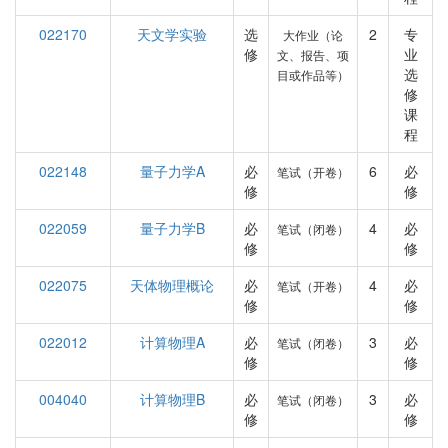
022170
天文学实验
选
2
专
大作业（论
修
业
文、报告、项
选
目或作品等）
修
课
程
022148
量子力学A
必
6
必
笔试（开卷）
修
修
022059
量子力学B
必
4
必
笔试（闭卷）
修
修
022075
天体物理概论
必
4
必
笔试（开卷）
修
修
022012
计算物理A
必
3
必
笔试（闭卷）
修
修
004040
计算物理B
必
3
必
笔试（闭卷）
修
修