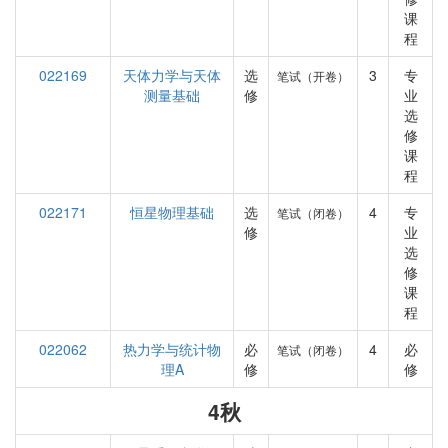
课
程
022169
天体力学与天体
选
3
专
笔试（开卷）
测量基础
修
业
选
修
课
程
022171
恒星物理基础
选
4
专
笔试（闭卷）
修
业
选
修
课
程
022062
热力学与统计物
必
4
必
笔试（闭卷）
理A
修
修
4秋