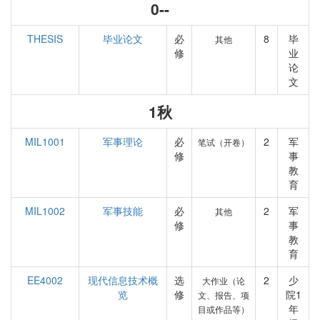
0--
THESIS
毕业论文
必
8
毕
其他
修
业
论
文
1秋
MIL1001
军事理论
必
2
军
笔试（开卷）
修
事
教
育
MIL1002
军事技能
必
2
军
其他
修
事
教
育
EE4002
现代信息技术概
选
2
少
大作业（论
览
修
院1
文、报告、项
年
目或作品等）