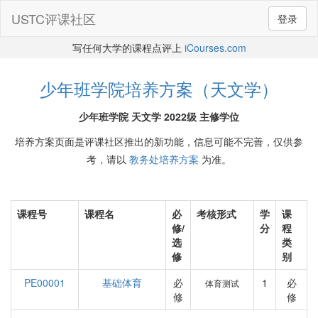
USTC评课社区
登录
写任何大学的课程点评上
iCourses.com
少年班学院培养方案（天文学）
少年班学院 天文学 2022级 主修学位
培养方案页面是评课社区推出的新功能，信息可能不完善，仅供参
考，请以
教务处培养方案
为准。
课程号
课程名
必
考核形式
学
课
修/
分
程
选
类
修
别
PE00001
基础体育
必
1
必
体育测试
修
修