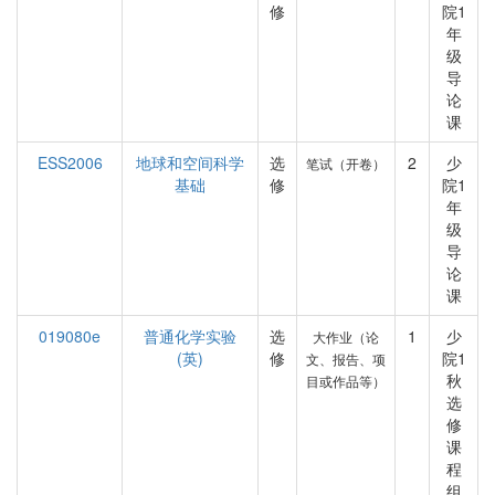
修
院1
年
级
导
论
课
ESS2006
地球和空间科学
选
2
少
笔试（开卷）
基础
修
院1
年
级
导
论
课
019080e
普通化学实验
选
1
少
大作业（论
(英)
修
院1
文、报告、项
秋
目或作品等）
选
修
课
程
组