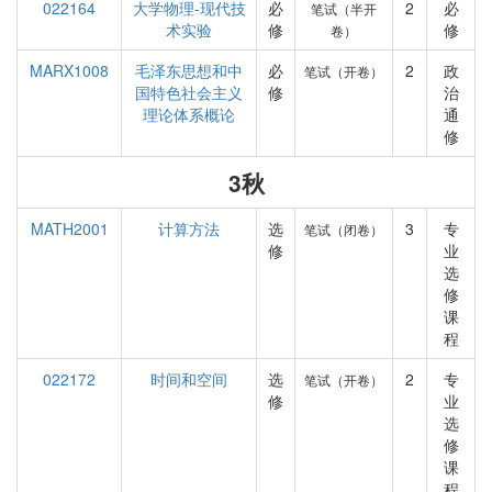
022164
大学物理-现代技
必
2
必
笔试（半开
术实验
修
修
卷）
MARX1008
毛泽东思想和中
必
2
政
笔试（开卷）
国特色社会主义
修
治
理论体系概论
通
修
3秋
MATH2001
计算方法
选
3
专
笔试（闭卷）
修
业
选
修
课
程
022172
时间和空间
选
2
专
笔试（开卷）
修
业
选
修
课
程