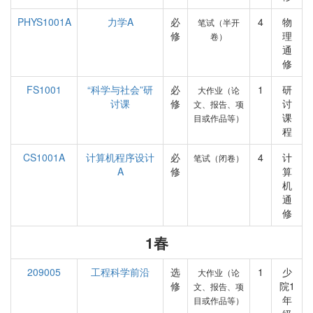
PHYS1001A
力学A
必
4
物
笔试（半开
修
理
卷）
通
修
FS1001
“科学与社会”研
必
1
研
大作业（论
讨课
修
讨
文、报告、项
课
目或作品等）
程
CS1001A
计算机程序设计
必
4
计
笔试（闭卷）
A
修
算
机
通
修
1春
209005
工程科学前沿
选
1
少
大作业（论
修
院1
文、报告、项
年
目或作品等）