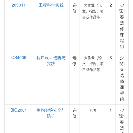
209011
工程科学实践
选
2
少
大作业（论
修
院1
文、报告、项
春
目或作品等）
选
修
课
程
组
CS4009
程序设计进阶与
选
3
少
大作业（论
实践
修
院1
文、报告、项
春
目或作品等）
选
修
课
程
组
BIO2001
生物实验安全与
选
1
少
机考
防护
修
院1
春
选