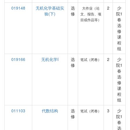
019148
无机化学基础实
选
2
少
大作业（论
验(下)
修
院1
文、报告、项
春
目或作品等）
选
修
课
程
组
019166
无机化学I
选
2
少
笔试（闭卷）
修
院1
春
选
修
课
程
组
011103
代数结构
选
3
少
笔试（闭卷）
修
院1
春
选