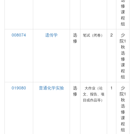
修
课
程
组
008074
遗传学
选
2
少
笔试（闭卷）
修
院1
秋
选
修
课
程
组
019080
普通化学实验
选
1
少
大作业（论
修
院1
文、报告、项
秋
目或作品等）
选
修
课
程
组