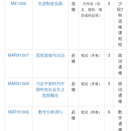
ME1506
先进制造实践
选
2
少
大作业（论
修
院1
文、报告、项
秋
目或作品等）
选
修
课
程
组
MARX1007
思想道德与法治
必
3
政
笔试（开卷）
修
治
通
修
MARX1009
习近平新时代中
必
3
政
笔试（开卷）
国特色社会主义
修
治
思想概论
通
修
MATH1006
数学分析(B1)
必
6
数
笔试（闭卷）
修
学
通
修