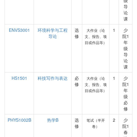
级
导
论
课
ENVS3001
环境科学与工程
选
1
少
大作业（论
导论
修
院1
文、报告、项
年
目或作品等）
级
导
论
课
HS1501
科技写作与表达
必
1
少
大作业（论
修
院1
文、报告、项
年
目或作品等）
级
必
修
PHYS1002B
热学B
选
2
少
笔试（半开
修
院1
卷）
春