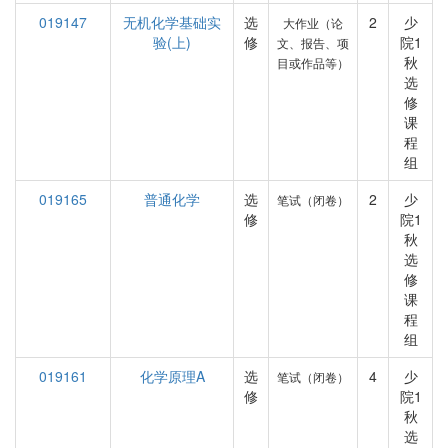
019147
无机化学基础实
选
2
少
大作业（论
验(上)
修
院1
文、报告、项
秋
目或作品等）
选
修
课
程
组
019165
普通化学
选
2
少
笔试（闭卷）
修
院1
秋
选
修
课
程
组
019161
化学原理A
选
4
少
笔试（闭卷）
修
院1
秋
选