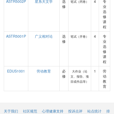
ASTR5002P
星系天文学
选
4
专
笔试（闭卷）
修
业
选
修
课
程
ASTR5001P
广义相对论
选
4
专
笔试（开卷）
修
业
选
修
课
程
EDUS1001
劳动教育
必
1
劳
大作业（论
修
动
文、报告、项
教
目或作品等）
育
关于我们
社区规范
心理健康支持
投诉点评
站点统计
排