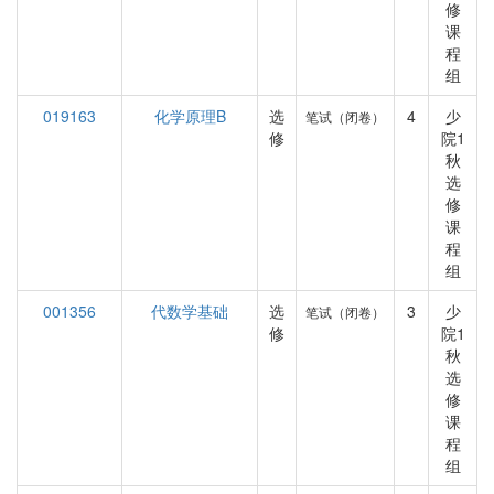
修
课
程
组
019163
化学原理B
选
4
少
笔试（闭卷）
修
院1
秋
选
修
课
程
组
001356
代数学基础
选
3
少
笔试（闭卷）
修
院1
秋
选
修
课
程
组