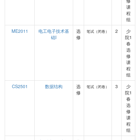
修
课
程
组
ME2011
电工电子技术基
选
2
少
笔试（闭卷）
础I
修
院1
春
选
修
课
程
组
CS2501
数据结构
选
3
少
笔试（闭卷）
修
院1
春
选
修
课
程
组