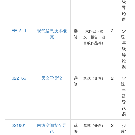
级
导
论
课
EE1511
现代信息技术概
选
2
少
大作业（论
览
修
院1
文、报告、项
年
目或作品等）
级
导
论
课
022166
天文学导论
选
2
少
笔试（开卷）
修
院1
年
级
导
论
课
221001
网络空间安全导
选
2
少
笔试（开卷）
论
修
院1