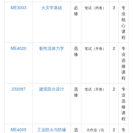
ME3003
火灾学基础
必
3
专
笔试（闭卷）
修
业
核
心
课
程
ME4020
黏性流体力学
选
2
专
笔试（开卷）
修
业
选
修
课
程
232087
建筑防火设计
选
2
专
笔试（开卷）
修
业
选
修
课
程
ME4005
工业防火与防爆
选
2
专
大作业（论