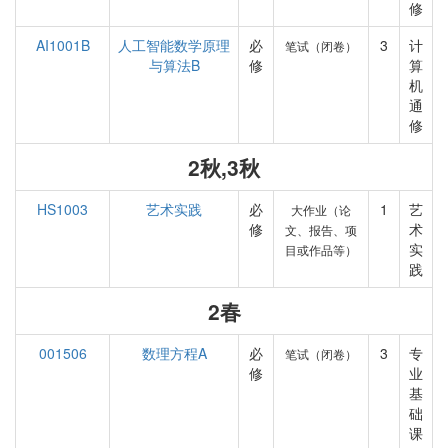
修
AI1001B
人工智能数学原理
必
3
计
笔试（闭卷）
与算法B
修
算
机
通
修
2秋,3秋
HS1003
艺术实践
必
1
艺
大作业（论
修
术
文、报告、项
实
目或作品等）
践
2春
001506
数理方程A
必
3
专
笔试（闭卷）
修
业
基
础
课