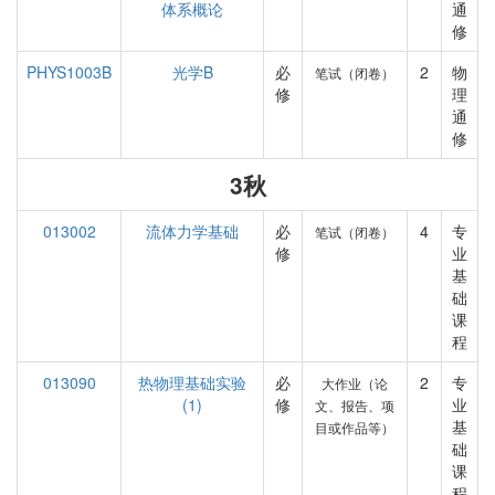
体系概论
通
修
PHYS1003B
光学B
必
2
物
笔试（闭卷）
修
理
通
修
3秋
013002
流体力学基础
必
4
专
笔试（闭卷）
修
业
基
础
课
程
013090
热物理基础实验
必
2
专
大作业（论
(1)
修
业
文、报告、项
基
目或作品等）
础
课
程