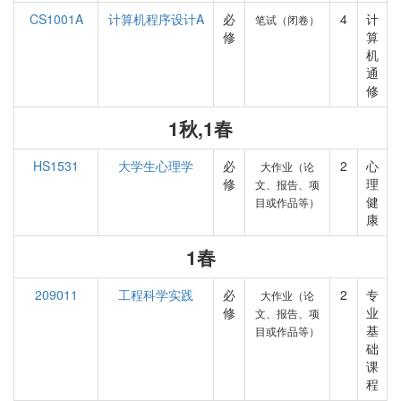
CS1001A
计算机程序设计A
必
4
计
笔试（闭卷）
修
算
机
通
修
1秋,1春
HS1531
大学生心理学
必
2
心
大作业（论
修
理
文、报告、项
健
目或作品等）
康
1春
209011
工程科学实践
必
2
专
大作业（论
修
业
文、报告、项
基
目或作品等）
础
课
程