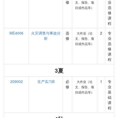
修
业
文、报告、项
选
目或作品等）
修
课
程
ME4006
火灾调查与事故分
选
2
专
大作业（论
析
修
业
文、报告、项
选
目或作品等）
修
课
程
3夏
209002
生产实习B
必
1
专
大作业（论
修
业
文、报告、项
基
目或作品等）
础
课
程