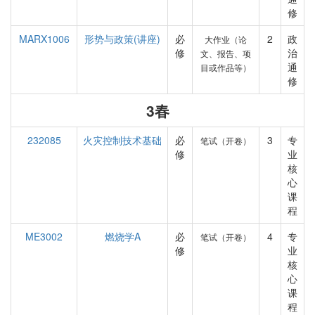
修
MARX1006
形势与政策(讲座)
必
2
政
大作业（论
修
治
文、报告、项
通
目或作品等）
修
3春
232085
火灾控制技术基础
必
3
专
笔试（开卷）
修
业
核
心
课
程
ME3002
燃烧学A
必
4
专
笔试（开卷）
修
业
核
心
课
程