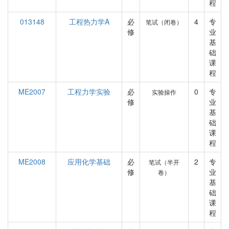
程
013148
工程热力学A
必
4
专
笔试（闭卷）
修
业
基
础
课
程
ME2007
工程力学实验
必
0
专
实验操作
修
业
基
础
课
程
ME2008
应用化学基础
必
2
专
笔试（半开
修
业
卷）
基
础
课
程