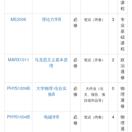
课
程
ME2006
理论力学B
必
3
专
笔试（闭卷）
修
业
基
础
课
程
MARX1011
马克思主义基本原
必
2
政
笔试（开卷）
理
修
治
通
修
PHYS1009B
大学物理-综合实
必
0
物
大作业（论
验B
修
理
文、报告、项
通
目或作品等）
修
PHYS1004B
电磁学B
必
4
物
笔试（闭卷）
修
理
通