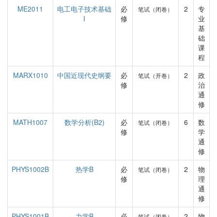
ME2011
电工电子技术基础
必
2
专
笔试（闭卷）
I
修
业
基
础
课
程
MARX1010
中国近现代史纲要
必
2
政
笔试（开卷）
修
治
通
修
MATH1007
数学分析(B2)
必
6
数
笔试（闭卷）
修
学
通
修
PHYS1002B
热学B
必
2
物
笔试（闭卷）
修
理
通
修
PHYS1001B
力学B
必
2
物
笔试（闭卷）