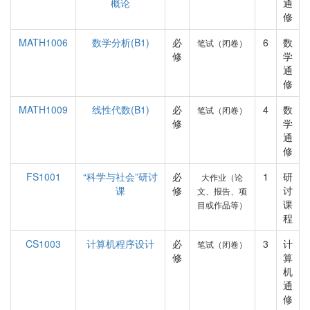
概论
通
修
MATH1006
数学分析(B1)
必
6
数
笔试（闭卷）
修
学
通
修
MATH1009
线性代数(B1)
必
4
数
笔试（闭卷）
修
学
通
修
FS1001
“科学与社会”研讨
必
1
研
大作业（论
课
修
讨
文、报告、项
课
目或作品等）
程
CS1003
计算机程序设计
必
3
计
笔试（闭卷）
修
算
机
通
修