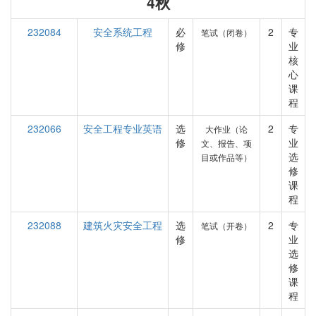
4秋
232084
安全系统工程
必
2
专
笔试（闭卷）
修
业
核
心
课
程
232066
安全工程专业英语
选
2
专
大作业（论
修
业
文、报告、项
选
目或作品等）
修
课
程
232088
建筑火灾安全工程
选
2
专
笔试（开卷）
修
业
选
修
课
程