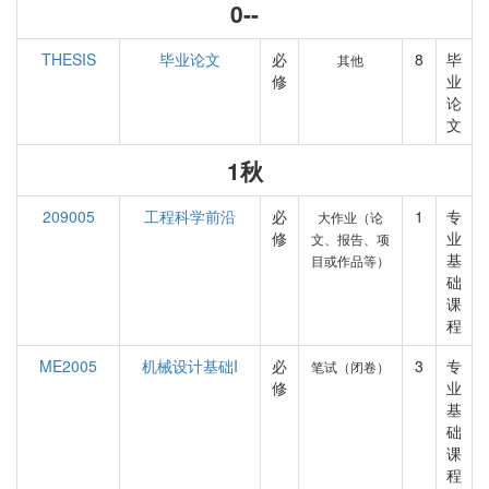
0--
THESIS
毕业论文
必
8
毕
其他
修
业
论
文
1秋
209005
工程科学前沿
必
1
专
大作业（论
修
业
文、报告、项
基
目或作品等）
础
课
程
ME2005
机械设计基础I
必
3
专
笔试（闭卷）
修
业
基
础
课
程