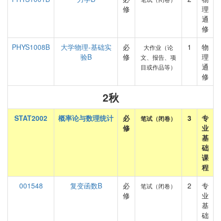
修
理
通
修
PHYS1008B
大学物理-基础实
必
1
物
大作业（论
验B
修
理
文、报告、项
通
目或作品等）
修
2秋
STAT2002
概率论与数理统计
必
3
专
笔试（闭卷）
修
业
基
础
课
程
001548
复变函数B
必
2
专
笔试（闭卷）
修
业
基
础