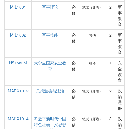
MIL1001
军事理论
必
2
军
笔试（开卷）
修
事
教
育
MIL1002
军事技能
必
2
军
其他
修
事
教
育
HS1580M
大学生国家安全教
必
1
安
机考
育
修
全
教
育
MARX1012
思想道德与法治
必
2
政
笔试（开卷）
修
治
通
修
MARX1014
习近平新时代中国
必
3
政
笔试（开卷）
特色社会主义思想
修
治