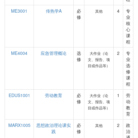
ME3001
传热学A
必
4
专
其他
修
业
核
心
课
程
ME4004
应急管理概论
选
2
专
大作业（论
修
业
文、报告、项
选
目或作品等）
修
课
程
EDUS1001
劳动教育
必
1
劳
大作业（论
修
动
文、报告、项
教
目或作品等）
育
MARX1005
思想政治理论课实
必
2
政
其他
践
修
治
通