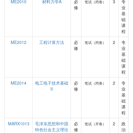
ME2010
材料力学A
必
3
专
笔试（闭卷）
修
业
基
础
课
程
ME2012
工程计算方法
必
2
专
笔试（闭卷）
修
业
基
础
课
程
ME2014
电工电子技术基础
必
2
专
笔试（闭卷）
II
修
业
基
础
课
程
MARX1013
毛泽东思想和中国
必
2
政
笔试（开卷）
特色社会主义理论
修
治