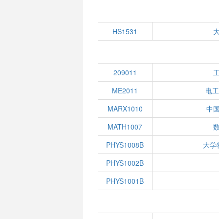
HS1531
209011
ME2011
电工
MARX1010
中
MATH1007
数
PHYS1008B
大学
PHYS1002B
PHYS1001B