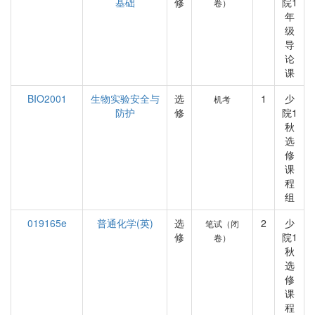
基础
修
院1
卷）
年
级
导
论
课
BIO2001
生物实验安全与
选
1
少
机考
防护
修
院1
秋
选
修
课
程
组
019165e
普通化学(英)
选
2
少
笔试（闭
修
院1
卷）
秋
选
修
课
程