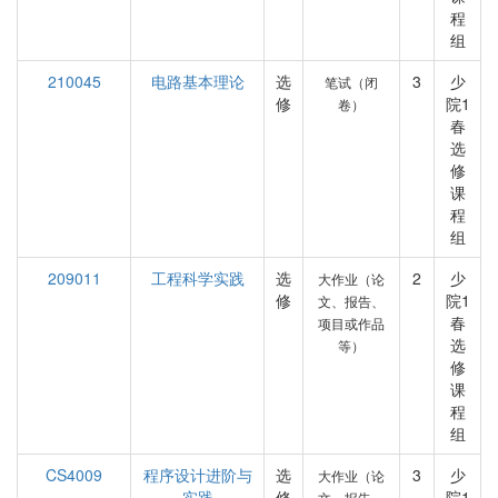
程
组
210045
电路基本理论
选
3
少
笔试（闭
修
院1
卷）
春
选
修
课
程
组
209011
工程科学实践
选
2
少
大作业（论
修
院1
文、报告、
春
项目或作品
选
等）
修
课
程
组
CS4009
程序设计进阶与
选
3
少
大作业（论
实践
修
院1
文、报告、