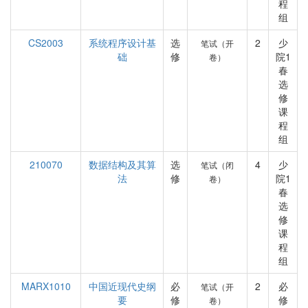
程
组
CS2003
系统程序设计基
选
2
少
笔试（开
础
修
院1
卷）
春
选
修
课
程
组
210070
数据结构及其算
选
4
少
笔试（闭
法
修
院1
卷）
春
选
修
课
程
组
MARX1010
中国近现代史纲
必
2
必
笔试（开
要
修
修
卷）