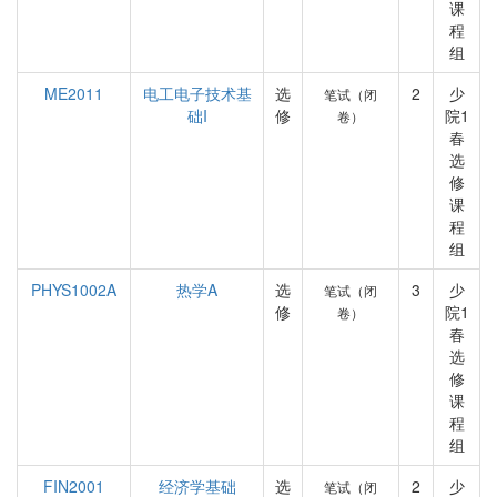
课
程
组
ME2011
电工电子技术基
选
2
少
笔试（闭
础I
修
院1
卷）
春
选
修
课
程
组
PHYS1002A
热学A
选
3
少
笔试（闭
修
院1
卷）
春
选
修
课
程
组
FIN2001
经济学基础
选
2
少
笔试（闭