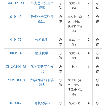
MARX1011
马克思主义基本
必
2
必
笔试（开
原理
修
修
卷）
019149
分析化学基础实
必
2
必
大作业（论
验(上)
修
修
文、报告、
项目或作品
等）
019175
分析化学I
必
2
必
笔试（闭
修
修
卷）
003154
物理化学I
必
4
必
笔试（闭
修
修
卷）
CHEM2001M
化学实验安全知
必
1
必
机考
识
修
修
PHYS1009B
大学物理-综合实
必
0
必
大作业（论
验B
修
修
文、报告、
项目或作品
等）
019047
有机化学B
必
4
必
笔试（闭