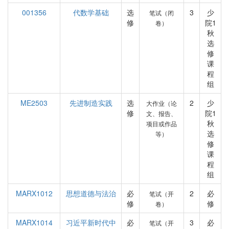
001356
代数学基础
选
3
少
笔试（闭
修
院1
卷）
秋
选
修
课
程
组
ME2503
先进制造实践
选
2
少
大作业（论
修
院1
文、报告、
秋
项目或作品
选
等）
修
课
程
组
MARX1012
思想道德与法治
必
2
必
笔试（开
修
修
卷）
MARX1014
习近平新时代中
必
3
必
笔试（开