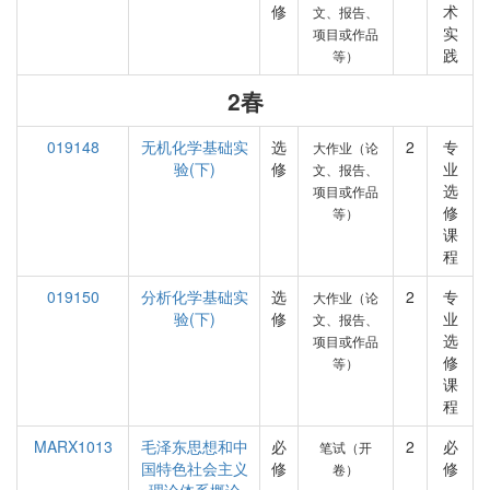
修
术
文、报告、
实
项目或作品
践
等）
2春
019148
无机化学基础实
选
2
专
大作业（论
验(下)
修
业
文、报告、
选
项目或作品
修
等）
课
程
019150
分析化学基础实
选
2
专
大作业（论
验(下)
修
业
文、报告、
选
项目或作品
修
等）
课
程
MARX1013
毛泽东思想和中
必
2
必
笔试（开
国特色社会主义
修
修
卷）