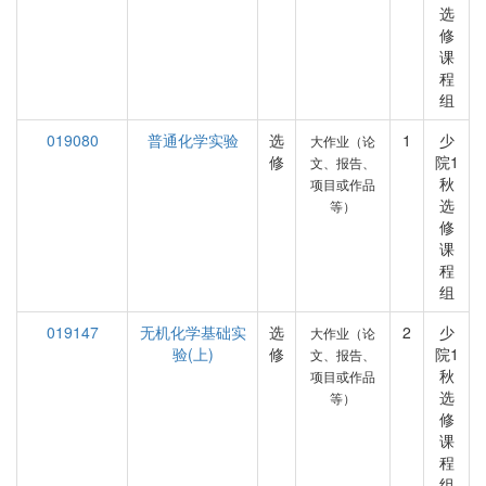
选
修
课
程
组
019080
普通化学实验
选
1
少
大作业（论
修
院1
文、报告、
秋
项目或作品
选
等）
修
课
程
组
019147
无机化学基础实
选
2
少
大作业（论
验(上)
修
院1
文、报告、
秋
项目或作品
选
等）
修
课
程
组