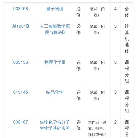
003158
量子物理
必
4
必
笔试（闭
修
修
卷）
AI1001B
人工智能数学原
必
3
计
笔试（闭
理与算法B
修
算
卷）
机
通
修
003156
物理化学III
选
3
课
笔试（闭
修
程
卷）
分
组
019145
结晶化学
选
3
课
笔试（闭
修
程
卷）
分
组
008187
生物化学与分子
选
2
课
大作业（论
生物学基础实验
修
程
文、报告、
分
项目或作品