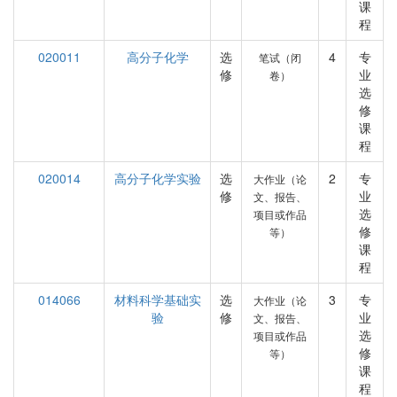
课
程
020011
高分子化学
选
4
专
笔试（闭
修
业
卷）
选
修
课
程
020014
高分子化学实验
选
2
专
大作业（论
修
业
文、报告、
选
项目或作品
修
等）
课
程
014066
材料科学基础实
选
3
专
大作业（论
验
修
业
文、报告、
选
项目或作品
修
等）
课
程