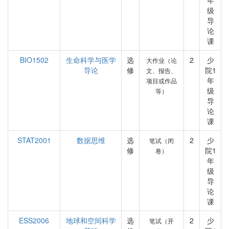
年
级
导
论
课
BIO1502
生命科学与医学
选
2
少
大作业（论
导论
修
院1
文、报告、
年
项目或作品
级
等）
导
论
课
STAT2001
数据思维
选
2
少
笔试（闭
修
院1
卷）
年
级
导
论
课
ESS2006
地球和空间科学
选
2
少
笔试（开