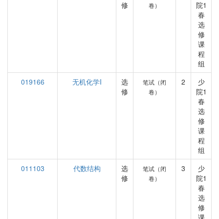
修
院1
卷）
春
选
修
课
程
组
019166
无机化学I
选
2
少
笔试（闭
修
院1
卷）
春
选
修
课
程
组
011103
代数结构
选
3
少
笔试（闭
修
院1
卷）
春
选
修
课