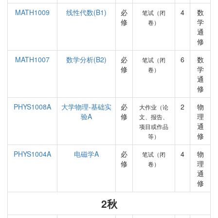
MATH1009
线性代数(B1)
必
4
数
笔试（闭
修
学
卷）
通
修
MATH1007
数学分析(B2)
必
6
数
笔试（闭
修
学
卷）
通
修
PHYS1008A
大学物理-基础实
必
2
物
大作业（论
验A
修
理
文、报告、
通
项目或作品
修
等）
PHYS1004A
电磁学A
必
4
物
笔试（闭
修
理
卷）
通
修
2秋