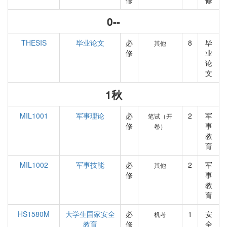
修
修
0--
THESIS
毕业论文
必
8
毕
其他
修
业
论
文
1秋
MIL1001
军事理论
必
2
军
笔试（开
修
事
卷）
教
育
MIL1002
军事技能
必
2
军
其他
修
事
教
育
HS1580M
大学生国家安全
必
1
安
机考
教育
修
全