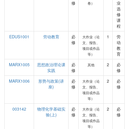
修
业
卷）
选
修
课
程
EDUS1001
劳动教育
必
1
劳
大作业（论
修
动
文、报告、
教
项目或作品
育
等）
MARX1005
思想政治理论课
必
2
必
其他
实践
修
修
MARX1006
形势与政策(讲
必
2
必
大作业（论
座)
修
修
文、报告、
项目或作品
等）
003142
物理化学基础实
必
2
必
大作业（论
验(上)
修
修
文、报告、
项目或作品
等）