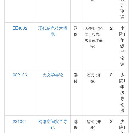
导
论
课
EE4002
现代信息技术概
选
2
少
大作业（论
览
修
院1
文、报告、
年
项目或作品
级
等）
导
论
课
022166
天文学导论
选
2
少
笔试（开
修
院1
卷）
年
级
导
论
课
221001
网络空间安全导
选
2
少
笔试（开
论
修
院1
卷）