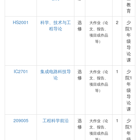
教
育
HS2001
科学、技术与工
选
2
少
大作业（论
程导论
修
院1
文、报告、
年
项目或作品
级
等）
导
论
课
IC2701
集成电路科技导
选
1
少
大作业（论
论
修
院1
文、报告、
年
项目或作品
级
等）
导
论
课
209005
工程科学前沿
选
1
少
大作业（论
修
院1
文、报告、
年
项目或作品
级
等）