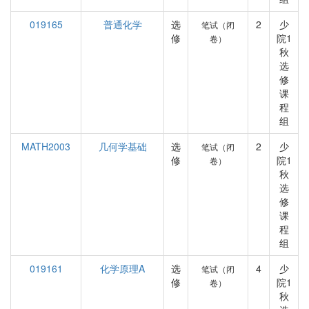
019165
普通化学
选
2
少
笔试（闭
修
院1
卷）
秋
选
修
课
程
组
MATH2003
几何学基础
选
2
少
笔试（闭
修
院1
卷）
秋
选
修
课
程
组
019161
化学原理A
选
4
少
笔试（闭
修
院1
卷）
秋