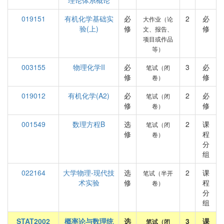
理论体系概论
019151
有机化学基础实
必
2
必
大作业（论
验(上)
修
修
文、报告、
项目或作品
等）
003155
物理化学II
必
3
必
笔试（闭
修
修
卷）
019012
有机化学(A2)
必
2
必
笔试（闭
修
修
卷）
001549
数理方程B
选
2
课
笔试（闭
修
程
卷）
分
组
022164
大学物理-现代技
选
2
课
笔试（半开
术实验
修
程
卷）
分
组
STAT2002
概率论与数理统
选
3
课
笔试（闭