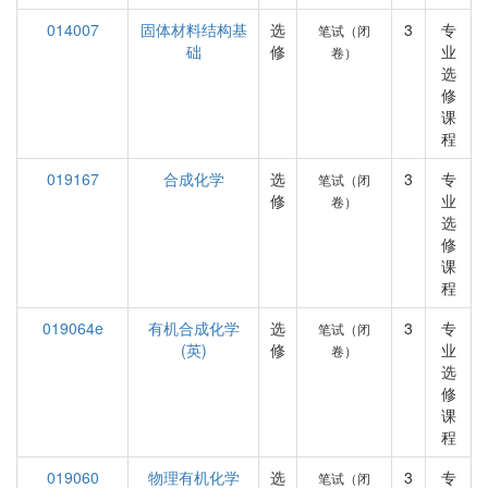
014007
固体材料结构基
选
3
专
笔试（闭
础
修
业
卷）
选
修
课
程
019167
合成化学
选
3
专
笔试（闭
修
业
卷）
选
修
课
程
019064e
有机合成化学
选
3
专
笔试（闭
(英)
修
业
卷）
选
修
课
程
019060
物理有机化学
选
3
专
笔试（闭