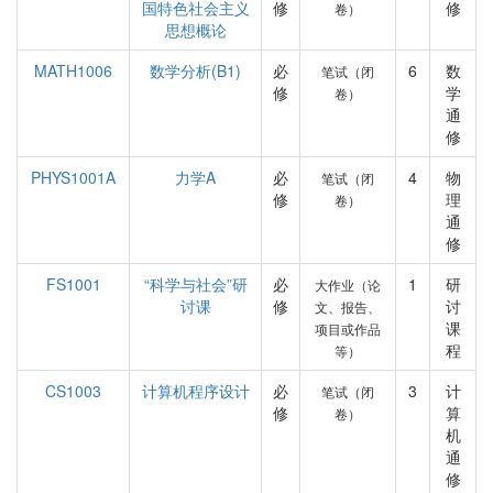
国特色社会主义
修
修
卷）
思想概论
MATH1006
数学分析(B1)
必
6
数
笔试（闭
修
学
卷）
通
修
PHYS1001A
力学A
必
4
物
笔试（闭
修
理
卷）
通
修
FS1001
“科学与社会”研
必
1
研
大作业（论
讨课
修
讨
文、报告、
课
项目或作品
程
等）
CS1003
计算机程序设计
必
3
计
笔试（闭
修
算
卷）
机
通
修