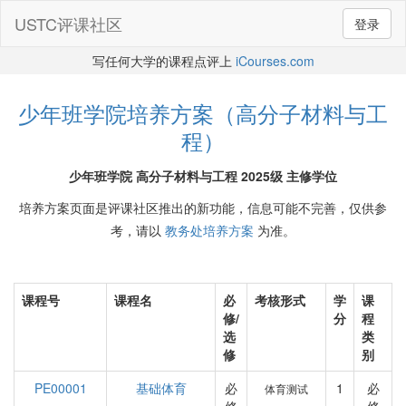
USTC评课社区
登录
写任何大学的课程点评上
iCourses.com
少年班学院培养方案（高分子材料与工
程）
少年班学院 高分子材料与工程 2025级 主修学位
培养方案页面是评课社区推出的新功能，信息可能不完善，仅供参
考，请以
教务处培养方案
为准。
课程号
课程名
必
考核形式
学
课
修/
分
程
选
类
修
别
PE00001
基础体育
必
1
必
体育测试