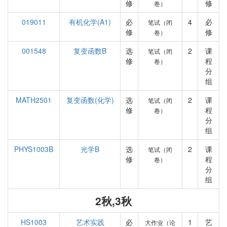
修
修
卷）
019011
有机化学(A1)
必
4
必
笔试（闭
修
修
卷）
001548
复变函数B
选
2
课
笔试（闭
修
程
卷）
分
组
MATH2501
复变函数(化学)
选
2
课
笔试（闭
修
程
卷）
分
组
PHYS1003B
光学B
选
2
课
笔试（闭
修
程
卷）
分
组
2秋,3秋
HS1003
艺术实践
必
1
艺
大作业（论