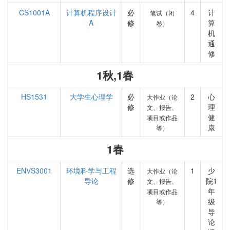
CS1001A
计算机程序设计
必
4
计
笔试（闭
A
修
算
卷）
机
通
修
1秋,1春
HS1531
大学生心理学
必
2
心
大作业（论
修
理
文、报告、
健
项目或作品
康
等）
1春
ENVS3001
环境科学与工程
选
1
少
大作业（论
导论
修
院1
文、报告、
年
项目或作品
级
等）
导
论