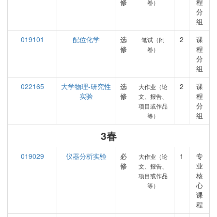
修
程
卷）
分
组
019101
配位化学
选
2
课
笔试（闭
修
程
卷）
分
组
022165
大学物理-研究性
选
2
课
大作业（论
实验
修
程
文、报告、
分
项目或作品
组
等）
3春
019029
仪器分析实验
必
1
专
大作业（论
修
业
文、报告、
核
项目或作品
心
等）
课
程