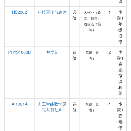
课
HS2002
科技写作与表达
必
1
少
大作业（论
修
院1
文、报告、
年
项目或作品
级
等）
必
修
PHYS1002B
热学B
选
2
少
笔试（闭
修
院1
卷）
春
选
修
课
程
组
AI1001A
人工智能数学原
选
4
少
笔试（闭
理与算法A
修
院1
卷）
春
选
修