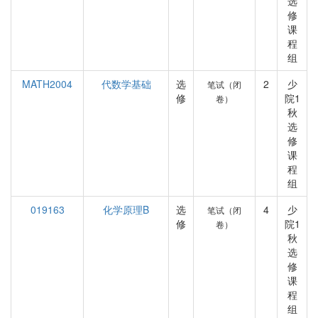
选
修
课
程
组
MATH2004
代数学基础
选
2
少
笔试（闭
修
院1
卷）
秋
选
修
课
程
组
019163
化学原理B
选
4
少
笔试（闭
修
院1
卷）
秋
选
修
课
程
组