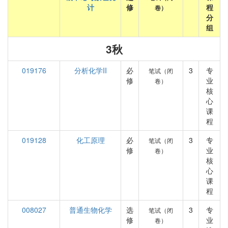
计
修
程
卷）
分
组
3秋
019176
分析化学II
必
3
专
笔试（闭
修
业
卷）
核
心
课
程
019128
化工原理
必
3
专
笔试（闭
修
业
卷）
核
心
课
程
008027
普通生物化学
选
3
专
笔试（闭
修
业
卷）