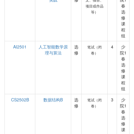
春
项目或作品
选
等）
修
课
程
组
AI2501
人工智能数学原
选
4
少
笔试（闭
理与算法
修
院1
卷）
春
选
修
课
程
组
CS2502B
数据结构B
选
3
少
笔试（闭
修
院1
卷）
春
选
修
课