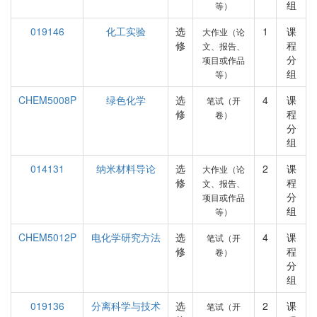
组
等）
019146
化工实验
选
1
课
大作业（论
修
程
文、报告、
分
项目或作品
组
等）
CHEM5008P
绿色化学
选
4
课
笔试（开
修
程
卷）
分
组
014131
纳米材料导论
选
2
课
大作业（论
修
程
文、报告、
分
项目或作品
组
等）
CHEM5012P
电化学研究方法
选
4
课
笔试（开
修
程
卷）
分
组
019136
分离科学与技术
选
2
课
笔试（开