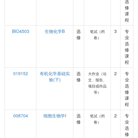
选
修
课
程
BIO4503
生物化学B
选
3
专
笔试（闭
修
业
卷）
选
修
课
程
019152
有机化学基础实
选
2
专
大作业（论
验(下)
修
业
文、报告、
选
项目或作品
修
等）
课
程
008704
细胞生物学I
选
2
专
笔试（闭
修
业
卷）
选
修