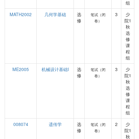
组
MATH2002
几何学基础
选
3
少
笔试（闭
修
院1
卷）
秋
选
修
课
程
组
ME2005
机械设计基础I
选
3
少
笔试（闭
修
院1
卷）
秋
选
修
课
程
组
008074
遗传学
选
2
少
笔试（闭
修
院1
卷）
秋