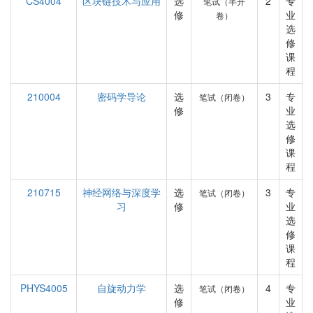
CS4004
区块链技术与应用
选
2
专
笔试（半开
修
业
卷）
选
修
课
程
210004
密码学导论
选
3
专
笔试（闭卷）
修
业
选
修
课
程
210715
神经网络与深度学
选
3
专
笔试（闭卷）
习
修
业
选
修
课
程
PHYS4005
自旋动力学
选
4
专
笔试（闭卷）
修
业