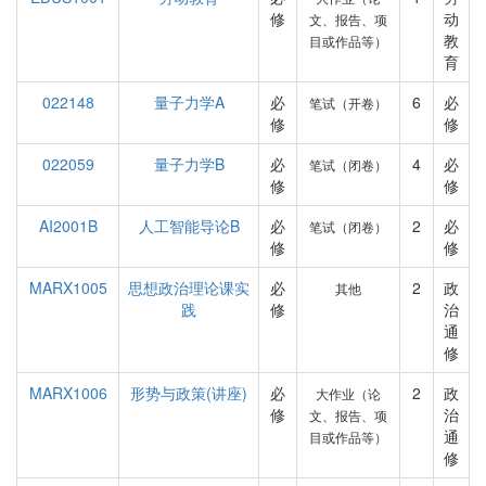
修
动
文、报告、项
教
目或作品等）
育
022148
量子力学A
必
6
必
笔试（开卷）
修
修
022059
量子力学B
必
4
必
笔试（闭卷）
修
修
AI2001B
人工智能导论B
必
2
必
笔试（闭卷）
修
修
MARX1005
思想政治理论课实
必
2
政
其他
践
修
治
通
修
MARX1006
形势与政策(讲座)
必
2
政
大作业（论
修
治
文、报告、项
通
目或作品等）
修