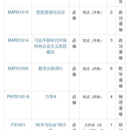
育
MARX1012
思想道德与法治
必
2
政
笔试（开卷）
修
治
通
修
MARX1014
习近平新时代中国
必
3
政
笔试（开卷）
特色社会主义思想
修
治
概论
通
修
MATH1006
数学分析(B1)
必
6
数
笔试（闭卷）
修
学
通
修
PHYS1001A
力学A
必
4
物
笔试（闭卷）
修
理
通
修
FS1001
“科学与社会”研讨
必
1
研
大作业（论