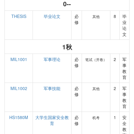
0--
THESIS
毕业论文
必
8
毕
其他
修
业
论
文
1秋
MIL1001
军事理论
必
2
军
笔试（开卷）
修
事
教
育
MIL1002
军事技能
必
2
军
其他
修
事
教
育
HS1580M
大学生国家安全教
必
1
安
机考
育
修
全
教