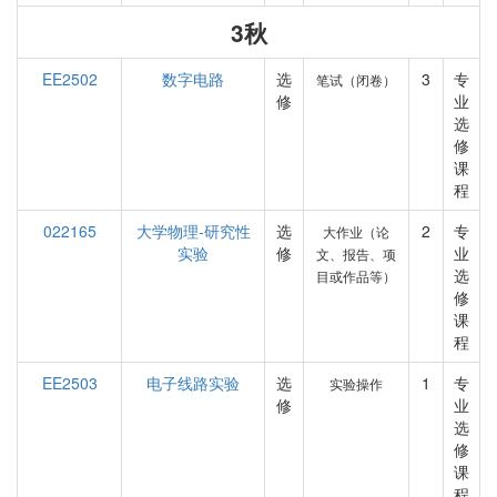
3秋
EE2502
数字电路
选
3
专
笔试（闭卷）
修
业
选
修
课
程
022165
大学物理-研究性
选
2
专
大作业（论
实验
修
业
文、报告、项
选
目或作品等）
修
课
程
EE2503
电子线路实验
选
1
专
实验操作
修
业
选
修
课
程