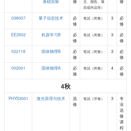
基础实验
修
修
文、报告、项
目或作品等）
038007
量子信息技术
必
3
必
笔试（闭卷）
修
修
EE3502
机器学习B
必
3
必
笔试（闭卷）
修
修
022118
固体物理B
必
3
必
笔试（闭卷）
修
修
002001
固体物理A
必
4
必
笔试（闭卷）
修
修
4秋
PHYS3001
激光原理与技术
选
3
专
笔试（开卷）
修
业
选
修
课
程