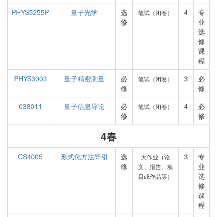
PHYS5255P
量子光学
选
4
专
笔试（闭卷）
修
业
选
修
课
程
PHYS3003
量子精密测量
必
3
必
笔试（闭卷）
修
修
038011
量子信息导论
必
4
必
笔试（闭卷）
修
修
4春
CS4005
形式化方法导引
选
3
专
大作业（论
修
业
文、报告、项
选
目或作品等）
修
课
程