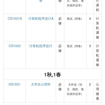
课
修
讨
文、报告、项
课
目或作品等）
程
CS1001A
计算机程序设计A
必
4
计
笔试（闭卷）
修
算
机
通
修
CS1003
计算机程序设计
必
3
计
笔试（闭卷）
修
算
机
通
修
1秋,1春
HS1531
大学生心理学
必
2
心
大作业（论
修
理
文、报告、项
健
目或作品等）
康