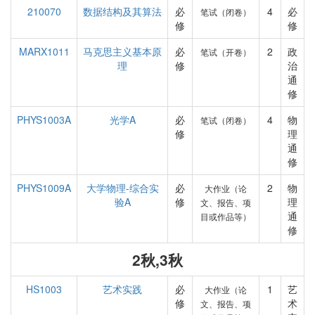
210070
数据结构及其算法
必
4
必
笔试（闭卷）
修
修
MARX1011
马克思主义基本原
必
2
政
笔试（开卷）
理
修
治
通
修
PHYS1003A
光学A
必
4
物
笔试（闭卷）
修
理
通
修
PHYS1009A
大学物理-综合实
必
2
物
大作业（论
验A
修
理
文、报告、项
通
目或作品等）
修
2秋,3秋
HS1003
艺术实践
必
1
艺
大作业（论
修
术
文、报告、项