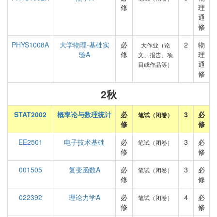
修
理
通
修
PHYS1008A
大学物理-基础实
必
2
物
大作业（论
验A
修
理
文、报告、项
通
目或作品等）
修
2秋
STAT2002
概率论与数理统计
必
3
必
笔试（闭卷）
修
修
EE2501
电子技术基础
必
3
必
笔试（闭卷）
修
修
001505
复变函数A
必
3
必
笔试（闭卷）
修
修
022392
理论力学A
必
4
必
笔试（闭卷）
修
修