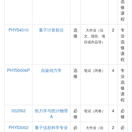
选
修
课
程
PHYS4010
量子计算前沿
选
2
专
大作业（论
修
业
文、报告、项
选
目或作品等）
修
课
程
PHYS5006P
自旋动力学
选
4
专
笔试（闭卷）
修
业
选
修
课
程
022062
热力学与统计物理
必
4
必
笔试（闭卷）
A
修
修
PHYS3002
量子信息科学专业
必
2
必
大作业（论