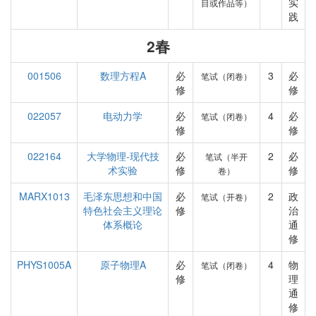
实
目或作品等）
践
2春
001506
数理方程A
必
3
必
笔试（闭卷）
修
修
022057
电动力学
必
4
必
笔试（闭卷）
修
修
022164
大学物理-现代技
必
2
必
笔试（半开
术实验
修
修
卷）
MARX1013
毛泽东思想和中国
必
2
政
笔试（开卷）
特色社会主义理论
修
治
体系概论
通
修
PHYS1005A
原子物理A
必
4
物
笔试（闭卷）
修
理
通
修