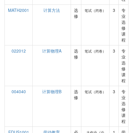
MATH2001
计算方法
选
3
专
笔试（闭卷）
修
业
选
修
课
程
022012
计算物理A
选
3
专
笔试（闭卷）
修
业
选
修
课
程
004040
计算物理B
选
3
专
笔试（闭卷）
修
业
选
修
课
程
EDUS1001
劳动教育
必
1
劳
大作业（论