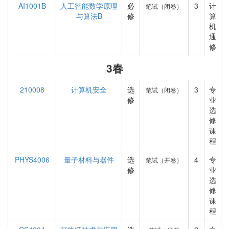
AI1001B
人工智能数学原理
必
3
计
笔试（闭卷）
与算法B
修
算
机
通
修
3春
210008
计算机安全
选
3
专
笔试（闭卷）
修
业
选
修
课
程
PHYS4006
量子材料与器件
选
4
专
笔试（开卷）
修
业
选
修
课
程