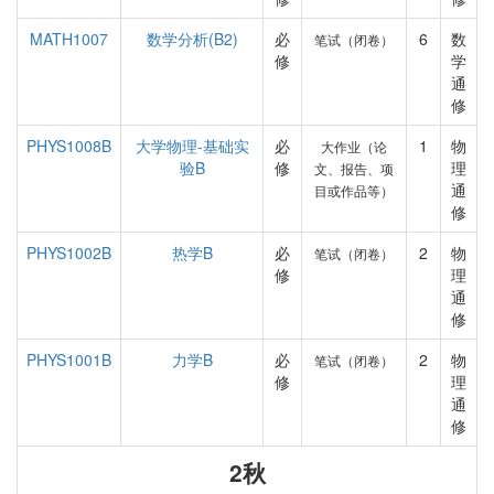
MATH1007
数学分析(B2)
必
6
数
笔试（闭卷）
修
学
通
修
PHYS1008B
大学物理-基础实
必
1
物
大作业（论
验B
修
理
文、报告、项
通
目或作品等）
修
PHYS1002B
热学B
必
2
物
笔试（闭卷）
修
理
通
修
PHYS1001B
力学B
必
2
物
笔试（闭卷）
修
理
通
修
2秋