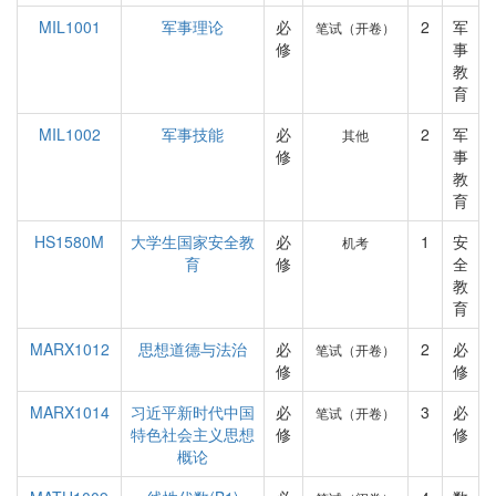
MIL1001
军事理论
必
2
军
笔试（开卷）
修
事
教
育
MIL1002
军事技能
必
2
军
其他
修
事
教
育
HS1580M
大学生国家安全教
必
1
安
机考
育
修
全
教
育
MARX1012
思想道德与法治
必
2
必
笔试（开卷）
修
修
MARX1014
习近平新时代中国
必
3
必
笔试（开卷）
特色社会主义思想
修
修
概论