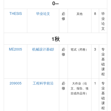
0--
THESIS
毕业论文
必
8
毕
其他
修
业
论
文
1秋
ME2005
机械设计基础I
必
3
专
笔试（闭卷）
修
业
基
础
课
程
209005
工程科学前沿
必
1
专
大作业（论
修
业
文、报告、项
基
目或作品等）
础
课
程