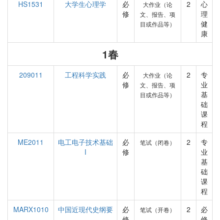
HS1531
大学生心理学
必
2
心
大作业（论
修
理
文、报告、项
健
目或作品等）
康
1春
209011
工程科学实践
必
2
专
大作业（论
修
业
文、报告、项
基
目或作品等）
础
课
程
ME2011
电工电子技术基础
必
2
专
笔试（闭卷）
I
修
业
基
础
课
程
MARX1010
中国近现代史纲要
必
2
必
笔试（开卷）
修
修