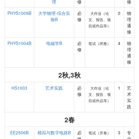
理
修
修
PHYS1009B
大学物理-综合实
必
0
物
大作业（论
验B
修
理
文、报告、项
通
目或作品等）
修
PHYS1004B
电磁学B
必
4
物
笔试（闭卷）
修
理
通
修
2秋,3秋
HS1003
艺术实践
必
1
艺
大作业（论
修
术
文、报告、项
实
目或作品等）
践
2春
EE2506B
模拟与数字电路B
必
3
专
笔试（开卷）
修
业