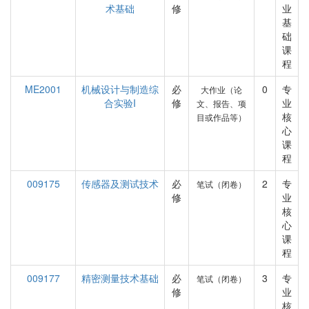
术基础
修
业
基
础
课
程
ME2001
机械设计与制造综
必
0
专
大作业（论
合实验I
修
业
文、报告、项
核
目或作品等）
心
课
程
009175
传感器及测试技术
必
2
专
笔试（闭卷）
修
业
核
心
课
程
009177
精密测量技术基础
必
3
专
笔试（闭卷）
修
业
核