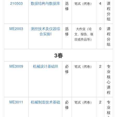
210503
数据结构与数据库
选
4
课
笔试（闭卷）
修
程
分
组
ME2003
测控技术及仪器综
选
0
课
大作业（论
合实验I
修
程
文、报告、项
分
目或作品等）
组
3春
ME3009
机械设计基础III
必
2
专
笔试（闭卷）
修
业
核
心
课
程
ME3011
机械制造技术基础
必
2
专
笔试（闭卷）
修
业
核