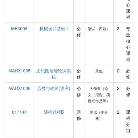
心
课
程
ME3008
机械设计基础II
必
3
专
笔试（闭卷）
修
业
核
心
课
程
MARX1005
思想政治理论课实
必
2
必
其他
践
修
修
MARX1006
形势与政策(讲座)
必
2
必
大作业（论
修
修
文、报告、项
目或作品等）
017144
随机过程B
选
2
课
笔试（半开
修
程
卷）
分
组