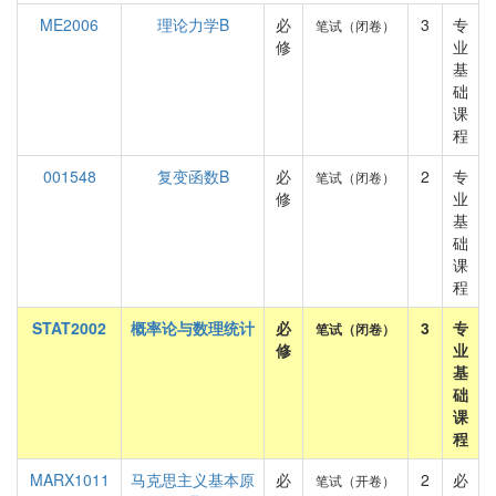
ME2006
理论力学B
必
3
专
笔试（闭卷）
修
业
基
础
课
程
001548
复变函数B
必
2
专
笔试（闭卷）
修
业
基
础
课
程
STAT2002
概率论与数理统计
必
3
专
笔试（闭卷）
修
业
基
础
课
程
MARX1011
马克思主义基本原
必
2
必
笔试（开卷）