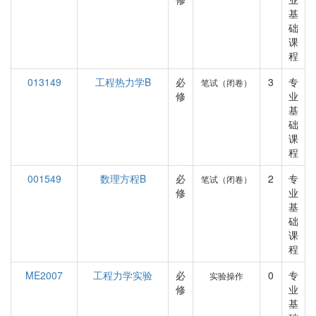
基
础
课
程
013149
工程热力学B
必
3
专
笔试（闭卷）
修
业
基
础
课
程
001549
数理方程B
必
2
专
笔试（闭卷）
修
业
基
础
课
程
ME2007
工程力学实验
必
0
专
实验操作
修
业
基