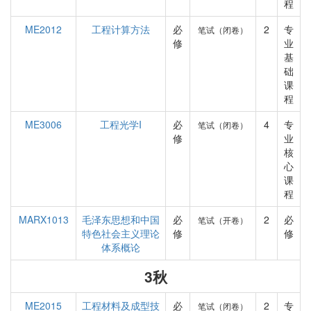
程
ME2012
工程计算方法
必
2
专
笔试（闭卷）
修
业
基
础
课
程
ME3006
工程光学I
必
4
专
笔试（闭卷）
修
业
核
心
课
程
MARX1013
毛泽东思想和中国
必
2
必
笔试（开卷）
特色社会主义理论
修
修
体系概论
3秋
ME2015
工程材料及成型技
必
2
专
笔试（闭卷）