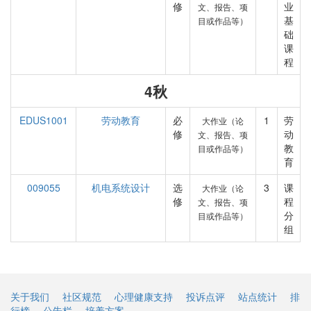
修
业
文、报告、项
基
目或作品等）
础
课
程
4秋
EDUS1001
劳动教育
必
1
劳
大作业（论
修
动
文、报告、项
教
目或作品等）
育
009055
机电系统设计
选
3
课
大作业（论
修
程
文、报告、项
分
目或作品等）
组
关于我们
社区规范
心理健康支持
投诉点评
站点统计
排
行榜
公告栏
培养方案