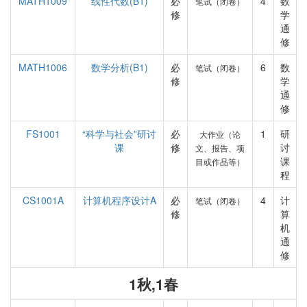
MATH1009
线性代数(B1)
必
4
数
笔试（闭卷）
修
学
通
修
MATH1006
数学分析(B1)
必
6
数
笔试（闭卷）
修
学
通
修
FS1001
“科学与社会”研讨
必
1
研
大作业（论
课
修
讨
文、报告、项
课
目或作品等）
程
CS1001A
计算机程序设计A
必
4
计
笔试（闭卷）
修
算
机
通
修
1秋,1春