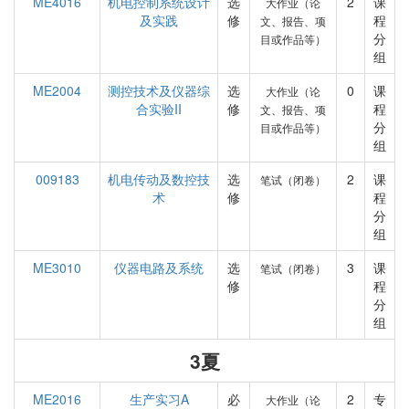
ME4016
机电控制系统设计
选
2
课
大作业（论
及实践
修
程
文、报告、项
分
目或作品等）
组
ME2004
测控技术及仪器综
选
0
课
大作业（论
合实验II
修
程
文、报告、项
分
目或作品等）
组
009183
机电传动及数控技
选
2
课
笔试（闭卷）
术
修
程
分
组
ME3010
仪器电路及系统
选
3
课
笔试（闭卷）
修
程
分
组
3夏
ME2016
生产实习A
必
2
专
大作业（论