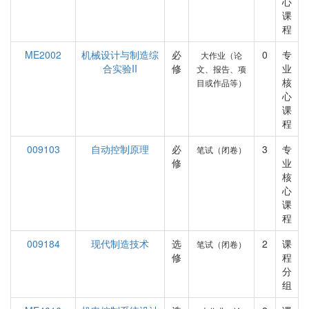
心
课
程
ME2002
机械设计与制造综
必
0
专
大作业（论
合实验II
修
业
文、报告、项
核
目或作品等）
心
课
程
009103
自动控制原理
必
3
专
笔试（闭卷）
修
业
核
心
课
程
009184
现代制造技术
选
2
课
笔试（闭卷）
修
程
分
组