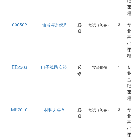
础
课
程
006502
信号与系统B
必
3
专
笔试（闭卷）
修
业
基
础
课
程
EE2503
电子线路实验
必
1
专
实验操作
修
业
基
础
课
程
ME2010
材料力学A
必
3
专
笔试（闭卷）
修
业
基
础
课