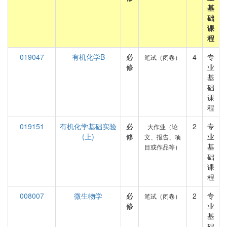
基
础
课
程
019047
有机化学B
必
4
专
笔试（闭卷）
修
业
基
础
课
程
019151
有机化学基础实验
必
2
专
大作业（论
(上)
修
业
文、报告、项
基
目或作品等）
础
课
程
008007
微生物学
必
2
专
笔试（闭卷）
修
业
基
础