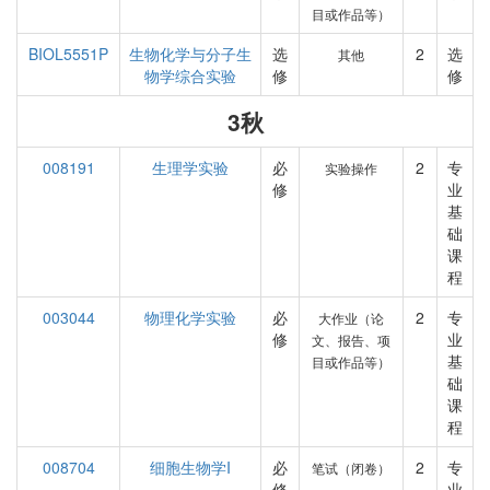
目或作品等）
BIOL5551P
生物化学与分子生
选
2
选
其他
物学综合实验
修
修
3秋
008191
生理学实验
必
2
专
实验操作
修
业
基
础
课
程
003044
物理化学实验
必
2
专
大作业（论
修
业
文、报告、项
基
目或作品等）
础
课
程
008704
细胞生物学I
必
2
专
笔试（闭卷）
修
业