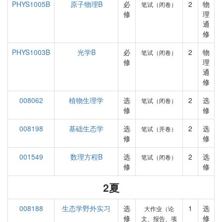
PHYS1005B
原子物理B
必
2
物
笔试（闭卷）
修
理
通
修
PHYS1003B
光学B
必
2
物
笔试（闭卷）
修
理
通
修
008062
植物生理学
选
2
选
笔试（闭卷）
修
修
008198
基础生态学
选
2
选
笔试（开卷）
修
修
001549
数理方程B
选
2
选
笔试（闭卷）
修
修
2夏
008188
生态学野外实习
选
1
选
大作业（论
修
修
文、报告、项