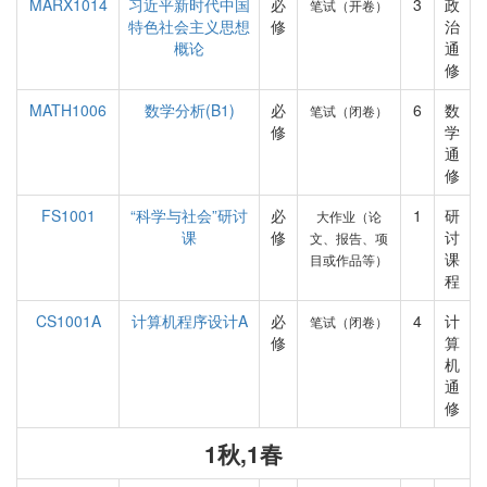
MARX1014
习近平新时代中国
必
3
政
笔试（开卷）
特色社会主义思想
修
治
概论
通
修
MATH1006
数学分析(B1)
必
6
数
笔试（闭卷）
修
学
通
修
FS1001
“科学与社会”研讨
必
1
研
大作业（论
课
修
讨
文、报告、项
课
目或作品等）
程
CS1001A
计算机程序设计A
必
4
计
笔试（闭卷）
修
算
机
通
修
1秋,1春