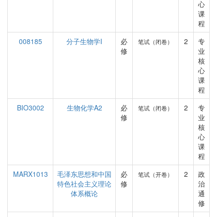
心
课
程
008185
分子生物学I
必
2
专
笔试（闭卷）
修
业
核
心
课
程
BIO3002
生物化学A2
必
2
专
笔试（闭卷）
修
业
核
心
课
程
MARX1013
毛泽东思想和中国
必
2
政
笔试（开卷）
特色社会主义理论
修
治
体系概论
通
修