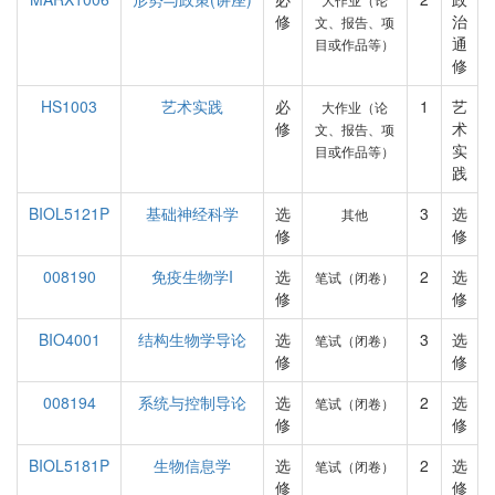
修
治
文、报告、项
通
目或作品等）
修
HS1003
艺术实践
必
1
艺
大作业（论
修
术
文、报告、项
实
目或作品等）
践
BIOL5121P
基础神经科学
选
3
选
其他
修
修
008190
免疫生物学I
选
2
选
笔试（闭卷）
修
修
BIO4001
结构生物学导论
选
3
选
笔试（闭卷）
修
修
008194
系统与控制导论
选
2
选
笔试（闭卷）
修
修
BIOL5181P
生物信息学
选
2
选
笔试（闭卷）
修
修