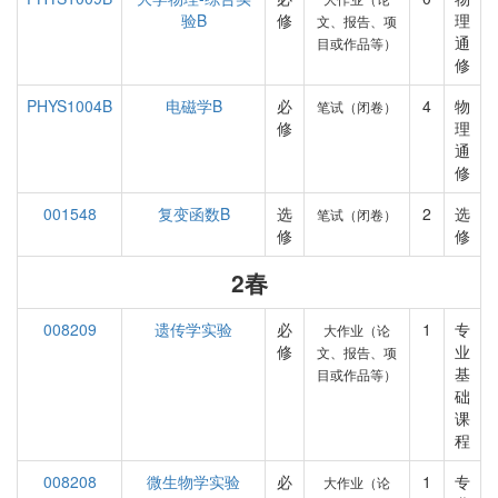
验B
修
理
文、报告、项
通
目或作品等）
修
PHYS1004B
电磁学B
必
4
物
笔试（闭卷）
修
理
通
修
001548
复变函数B
选
2
选
笔试（闭卷）
修
修
2春
008209
遗传学实验
必
1
专
大作业（论
修
业
文、报告、项
基
目或作品等）
础
课
程
008208
微生物学实验
必
1
专
大作业（论