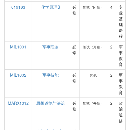
019163
化学原理B
必
4
专
笔试（闭卷）
修
业
基
础
课
程
MIL1001
军事理论
必
2
军
笔试（开卷）
修
事
教
育
MIL1002
军事技能
必
2
军
其他
修
事
教
育
MARX1012
思想道德与法治
必
2
政
笔试（开卷）
修
治
通
修