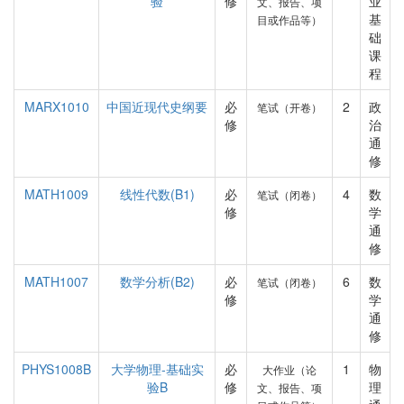
验
修
业
文、报告、项
基
目或作品等）
础
课
程
MARX1010
中国近现代史纲要
必
2
政
笔试（开卷）
修
治
通
修
MATH1009
线性代数(B1)
必
4
数
笔试（闭卷）
修
学
通
修
MATH1007
数学分析(B2)
必
6
数
笔试（闭卷）
修
学
通
修
PHYS1008B
大学物理-基础实
必
1
物
大作业（论
验B
修
理
文、报告、项