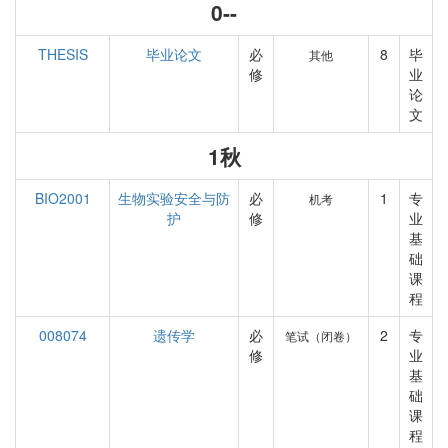
0--
THESIS
毕业论文
必
8
毕
其他
修
业
论
文
1秋
BIO2001
生物实验安全与防
必
1
专
机考
护
修
业
基
础
课
程
008074
遗传学
必
2
专
笔试（闭卷）
修
业
基
础
课
程