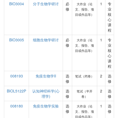
BIO3004
分子生物学研讨
必
1
专
大作业（论
修
业
文、报告、项
核
目或作品等）
心
课
程
BIO3005
细胞生物学研讨
必
1
专
大作业（论
修
业
文、报告、项
核
目或作品等）
心
课
程
008193
免疫生物学II
选
2
选
笔试（闭卷）
修
修
BIOL5122P
认知神经科学(心
选
2
选
笔试（半开
理学)
修
修
卷）
008180
免疫生物学实验
选
1
选
大作业（论
修
修
文、报告、项
目或作品等）