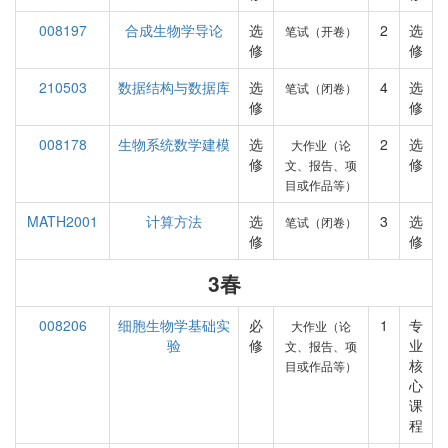
008197
合成生物学导论
选
2
选
笔试（开卷）
修
修
210503
数据结构与数据库
选
4
选
笔试（闭卷）
修
修
008178
生物系统数学建模
选
2
选
大作业（论
修
修
文、报告、项
目或作品等）
MATH2001
计算方法
选
3
选
笔试（闭卷）
修
修
3春
008206
细胞生物学基础实
必
1
专
大作业（论
验
修
业
文、报告、项
核
目或作品等）
心
课
程