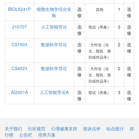
BIOL5241P
细胞生物学综合实
选
1
选
其他
验
修
修
210707
人工智能导论
选
3
选
笔试（闭卷）
修
修
CS1503
数据科学导论
选
2
选
大作业（论
修
修
文、报告、项
目或作品等）
CS4023
数据科学导论
选
2
选
大作业（论
修
修
文、报告、项
目或作品等）
AI2001A
人工智能导论A
选
3
选
笔试（闭卷）
修
修
关于我们
社区规范
心理健康支持
投诉点评
站点统计
排
行榜
公告栏
培养方案