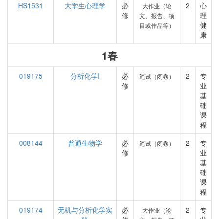
HS1531
大学生心理学
必
2
心
大作业（论
修
理
文、报告、项
健
目或作品等）
康
1春
019175
分析化学I
必
2
专
笔试（闭卷）
修
业
基
础
课
程
008144
普通生物学
必
2
专
笔试（闭卷）
修
业
基
础
课
程
019174
无机与分析化学实
必
2
专
大作业（论