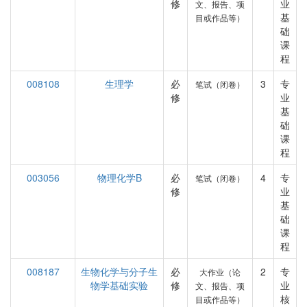
修
业
文、报告、项
基
目或作品等）
础
课
程
008108
生理学
必
3
专
笔试（闭卷）
修
业
基
础
课
程
003056
物理化学B
必
4
专
笔试（闭卷）
修
业
基
础
课
程
008187
生物化学与分子生
必
2
专
大作业（论
物学基础实验
修
业
文、报告、项
核
目或作品等）