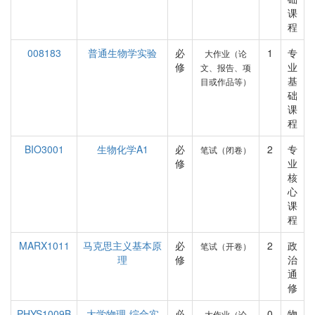
课
程
008183
普通生物学实验
必
1
专
大作业（论
修
业
文、报告、项
基
目或作品等）
础
课
程
BIO3001
生物化学A1
必
2
专
笔试（闭卷）
修
业
核
心
课
程
MARX1011
马克思主义基本原
必
2
政
笔试（开卷）
理
修
治
通
修
PHYS1009B
大学物理-综合实
必
0
物
大作业（论