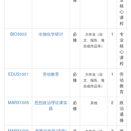
核
心
课
程
BIO3003
生物化学研讨
必
1
专
大作业（论
修
业
文、报告、项
核
目或作品等）
心
课
程
EDUS1001
劳动教育
必
1
劳
大作业（论
修
动
文、报告、项
教
目或作品等）
育
MARX1005
思想政治理论课实
必
2
政
其他
践
修
治
通
修
MARX1006
形势与政策(讲座)
必
2
政
大作业（论