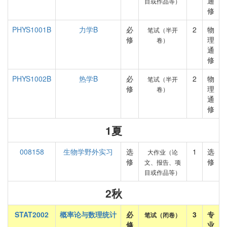
通
目或作品等）
修
PHYS1001B
力学B
必
2
物
笔试（半开
修
理
卷）
通
修
PHYS1002B
热学B
必
2
物
笔试（半开
修
理
卷）
通
修
1夏
008158
生物学野外实习
选
1
选
大作业（论
修
修
文、报告、项
目或作品等）
2秋
STAT2002
概率论与数理统计
必
3
专
笔试（闭卷）
修
业