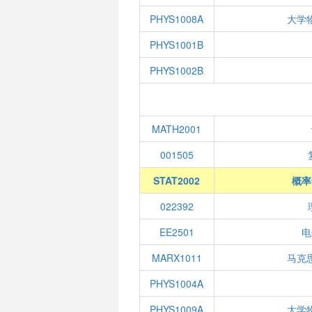
PHYS1008A
大学
PHYS1001B
PHYS1002B
MATH2001
001505
STAT2002
概率
022392
EE2501
电
MARX1011
马克
PHYS1004A
PHYS1009A
大学