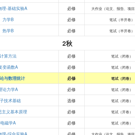
物理-基础实验A
必修
大作业（论文、报告、项目
力学B
必修
笔试（半开卷）
热学B
必修
笔试（半开卷）
2秋
计算方法
必修
笔试（闭卷）
复变函数A
必修
笔试（闭卷）
论与数理统计
必修
笔试（闭卷）
理论力学A
必修
笔试（闭卷）
子技术基础
选修
笔试（闭卷）
思主义基本原理
必修
笔试（开卷）
电磁学A
必修
笔试（闭卷）
物理-综合实验A
必修
大作业（论文、报告、项目