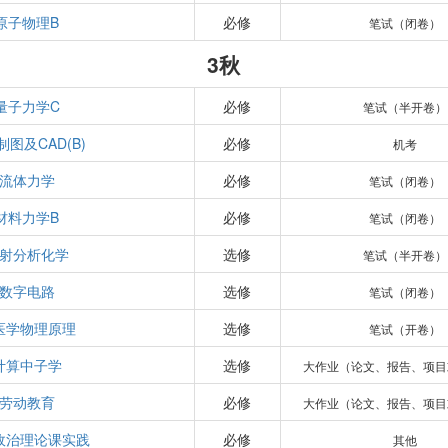
原子物理B
必修
笔试（闭卷）
3秋
量子力学C
必修
笔试（半开卷）
图及CAD(B)
必修
机考
流体力学
必修
笔试（闭卷）
材料力学B
必修
笔试（闭卷）
射分析化学
选修
笔试（半开卷）
数字电路
选修
笔试（闭卷）
医学物理原理
选修
笔试（开卷）
计算中子学
选修
大作业（论文、报告、项目
劳动教育
必修
大作业（论文、报告、项目
政治理论课实践
必修
其他