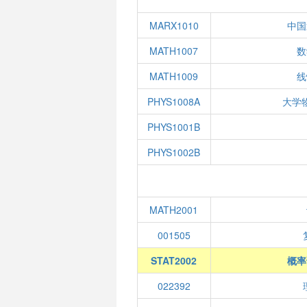
MARX1010
中国
MATH1007
数
MATH1009
线
PHYS1008A
大学
PHYS1001B
PHYS1002B
MATH2001
001505
STAT2002
概率
022392