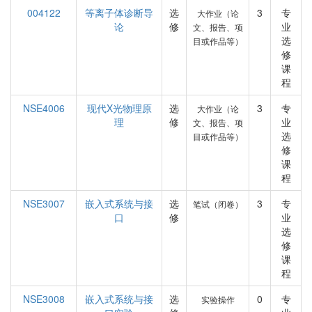
004122
等离子体诊断导
选
3
专
大作业（论
论
修
业
文、报告、项
选
目或作品等）
修
课
程
NSE4006
现代X光物理原
选
3
专
大作业（论
理
修
业
文、报告、项
选
目或作品等）
修
课
程
NSE3007
嵌入式系统与接
选
3
专
笔试（闭卷）
口
修
业
选
修
课
程
NSE3008
嵌入式系统与接
选
0
专
实验操作