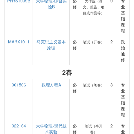
PHYS1009B
大学物理-综合实
必
0
专
大作业（论
验B
修
业
文、报告、项
基
目或作品等）
础
课
程
MARX1011
马克思主义基本
必
2
政
笔试（开卷）
原理
修
治
通
修
2春
001506
数理方程A
必
3
专
笔试（闭卷）
修
业
基
础
课
程
022164
大学物理-现代技
必
2
专
笔试（半开
术实验
修
业
卷）