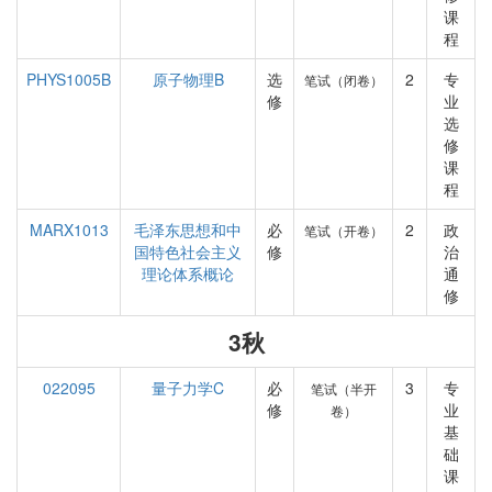
课
程
PHYS1005B
原子物理B
选
2
专
笔试（闭卷）
修
业
选
修
课
程
MARX1013
毛泽东思想和中
必
2
政
笔试（开卷）
国特色社会主义
修
治
理论体系概论
通
修
3秋
022095
量子力学C
必
3
专
笔试（半开
修
业
卷）
基
础
课