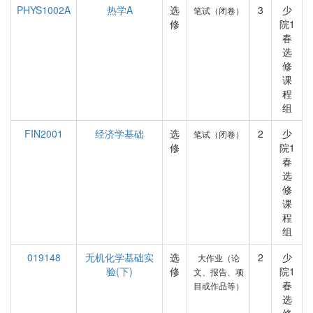
PHYS1002A
热学A
选
3
少
笔试（闭卷）
修
院1
春
选
修
课
程
组
FIN2001
经济学基础
选
2
少
笔试（闭卷）
修
院1
春
选
修
课
程
组
019148
无机化学基础实
选
2
少
大作业（论
验(下)
修
院1
文、报告、项
春
目或作品等）
选