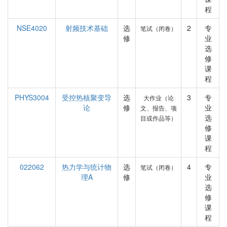
程
NSE4020
射频技术基础
选
2
专
笔试（闭卷）
修
业
选
修
课
程
PHYS3004
受控热核聚变导
选
3
专
大作业（论
论
修
业
文、报告、项
选
目或作品等）
修
课
程
022062
热力学与统计物
选
4
专
笔试（闭卷）
理A
修
业
选
修
课
程