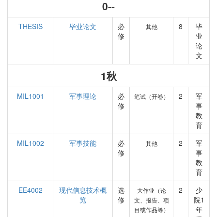
0--
THESIS
毕业论文
必
8
毕
其他
修
业
论
文
1秋
MIL1001
军事理论
必
2
军
笔试（开卷）
修
事
教
育
MIL1002
军事技能
必
2
军
其他
修
事
教
育
EE4002
现代信息技术概
选
2
少
大作业（论
览
修
院1
文、报告、项
年
目或作品等）