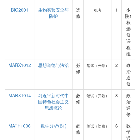
BIO2001
生物实验安全与
选
1
少
机考
防护
修
院1
秋
选
修
课
程
组
MARX1012
思想道德与法治
必
2
政
笔试（开卷）
修
治
通
修
MARX1014
习近平新时代中
必
3
政
笔试（开卷）
国特色社会主义
修
治
思想概论
通
修
MATH1006
数学分析(B1)
必
6
数
笔试（闭卷）
修
学
通