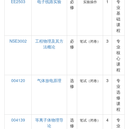
EE2503
电子线路实验
必
1
专
实验操作
修
业
基
础
课
程
NSE3002
工程物理及其方
必
3
专
笔试（闭卷）
法概论
修
业
核
心
课
程
004120
气体放电原理
选
3
专
笔试（闭卷）
修
业
选
修
课
程
004139
等离子体物理导
选
4
专
笔试（闭卷）
论
修
业