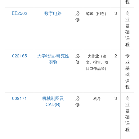
程
EE2502
数字电路
必
3
专
笔试（闭卷）
修
业
基
础
课
程
022165
大学物理-研究性
必
2
专
大作业（论
实验
修
业
文、报告、项
基
目或作品等）
础
课
程
009171
机械制图及
必
3
专
机考
CAD(B)
修
业
基
础
课
程