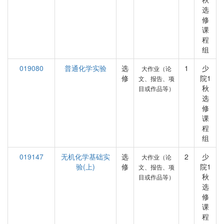
选
修
课
程
组
019080
普通化学实验
选
1
少
大作业（论
修
院1
文、报告、项
秋
目或作品等）
选
修
课
程
组
019147
无机化学基础实
选
2
少
大作业（论
验(上)
修
院1
文、报告、项
秋
目或作品等）
选
修
课
程