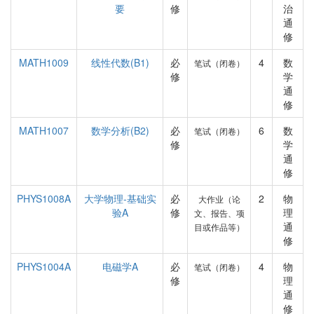
要
修
治
通
修
MATH1009
线性代数(B1)
必
4
数
笔试（闭卷）
修
学
通
修
MATH1007
数学分析(B2)
必
6
数
笔试（闭卷）
修
学
通
修
PHYS1008A
大学物理-基础实
必
2
物
大作业（论
验A
修
理
文、报告、项
通
目或作品等）
修
PHYS1004A
电磁学A
必
4
物
笔试（闭卷）
修
理
通
修