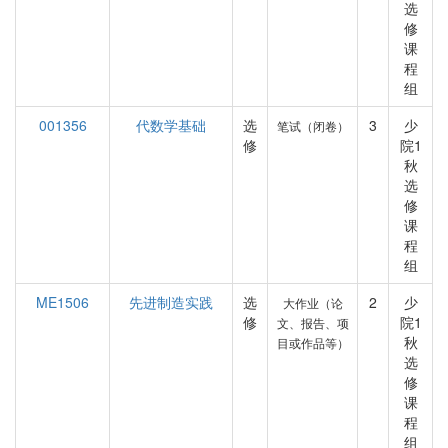
选
修
课
程
组
001356
代数学基础
选
3
少
笔试（闭卷）
修
院1
秋
选
修
课
程
组
ME1506
先进制造实践
选
2
少
大作业（论
修
院1
文、报告、项
秋
目或作品等）
选
修
课
程
组