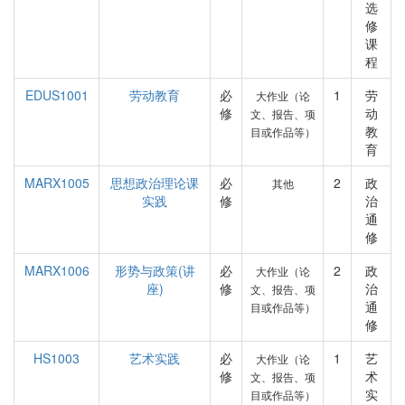
选
修
课
程
EDUS1001
劳动教育
必
1
劳
大作业（论
修
动
文、报告、项
教
目或作品等）
育
MARX1005
思想政治理论课
必
2
政
其他
实践
修
治
通
修
MARX1006
形势与政策(讲
必
2
政
大作业（论
座)
修
治
文、报告、项
通
目或作品等）
修
HS1003
艺术实践
必
1
艺
大作业（论
修
术
文、报告、项
实
目或作品等）