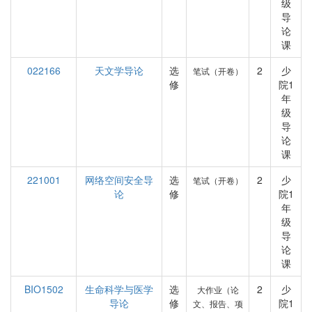
级
导
论
课
022166
天文学导论
选
2
少
笔试（开卷）
修
院1
年
级
导
论
课
221001
网络空间安全导
选
2
少
笔试（开卷）
论
修
院1
年
级
导
论
课
BIO1502
生命科学与医学
选
2
少
大作业（论
导论
修
院1
文、报告、项