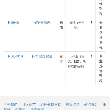
修
课
程
NSE4011
探测器原理
选
3
专
笔试（半开
修
业
卷）
选
修
课
程
NSE4019
科学仪器实验
选
1
专
大作业（论
修
业
文、报告、项
选
目或作品等）
修
课
程
关于我们
社区规范
心理健康支持
投诉点评
站点统计
排
行榜
公告栏
培养方案