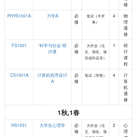
修
PHYS1001A
力学A
必
4
物
笔试（半开
修
理
卷）
通
修
FS1001
“科学与社会”研
必
1
研
大作业（论
讨课
修
讨
文、报告、项
课
目或作品等）
程
CS1001A
计算机程序设计
必
4
计
笔试（闭卷）
A
修
算
机
通
修
1秋,1春
HS1531
大学生心理学
必
2
心
大作业（论
修
理
文、报告、项