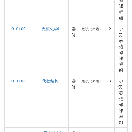
修
课
程
组
019166
无机化学I
选
2
少
笔试（闭卷）
修
院1
春
选
修
课
程
组
011103
代数结构
选
3
少
笔试（闭卷）
修
院1
春
选
修
课
程
组