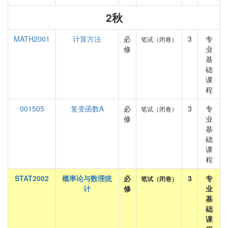
2秋
MATH2001
计算方法
必
3
专
笔试（闭卷）
修
业
基
础
课
程
001505
复变函数A
必
3
专
笔试（闭卷）
修
业
基
础
课
程
STAT2002
概率论与数理统
必
3
专
笔试（闭卷）
计
修
业
基
础
课