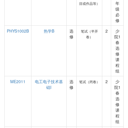
年
目或作品等）
级
必
修
PHYS1002B
热学B
选
2
少
笔试（半开
修
院1
卷）
春
选
修
课
程
组
ME2011
电工电子技术基
选
2
少
笔试（闭卷）
础I
修
院1
春
选
修
课
程
组