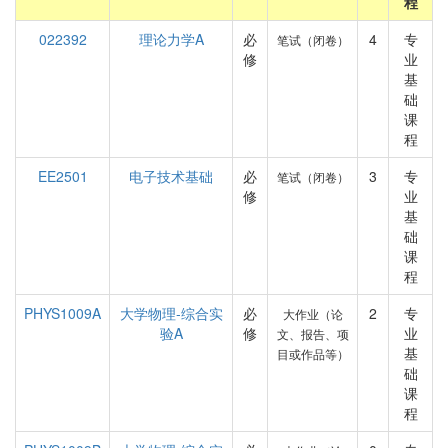
程
022392
理论力学A
必
4
专
笔试（闭卷）
修
业
基
础
课
程
EE2501
电子技术基础
必
3
专
笔试（闭卷）
修
业
基
础
课
程
PHYS1009A
大学物理-综合实
必
2
专
大作业（论
验A
修
业
文、报告、项
基
目或作品等）
础
课
程