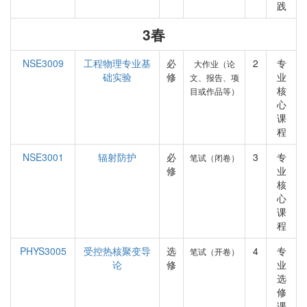
践
3春
NSE3009
工程物理专业基
必
2
专
大作业（论
础实验
修
业
文、报告、项
核
目或作品等）
心
课
程
NSE3001
辐射防护
必
3
专
笔试（闭卷）
修
业
核
心
课
程
PHYS3005
受控热核聚变导
选
4
专
笔试（开卷）
论
修
业
选
修
课