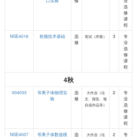
口实验
修
业
选
修
课
程
NSE4016
射频技术基础
选
3
专
笔试（闭卷）
修
业
选
修
课
程
4秋
004033
等离子体物理实
选
2
专
大作业（论
验
修
业
文、报告、项
选
目或作品等）
修
课
程
NSE4007
等离子体数值模
选
2
专
大作业（论