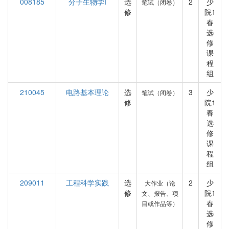
008185
分子生物学I
选
2
少
笔试（闭卷）
修
院1
春
选
修
课
程
组
210045
电路基本理论
选
3
少
笔试（闭卷）
修
院1
春
选
修
课
程
组
209011
工程科学实践
选
2
少
大作业（论
修
院1
文、报告、项
春
目或作品等）
选
修