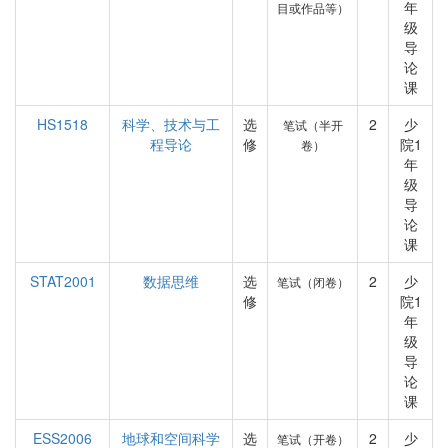
年
目或作品等）
级
导
论
课
HS1518
科学、技术与工
选
2
少
笔试（半开
程导论
修
院1
卷）
年
级
导
论
课
STAT2001
数据思维
选
2
少
笔试（闭卷）
修
院1
年
级
导
论
课
ESS2006
地球和空间科学
选
2
少
笔试（开卷）