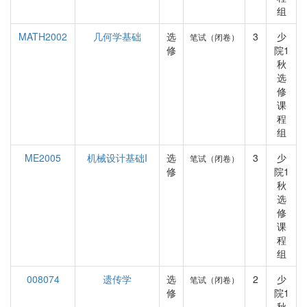
组
MATH2002
几何学基础
选
3
少
笔试（闭卷）
修
院1
秋
选
修
课
程
组
ME2005
机械设计基础I
选
3
少
笔试（闭卷）
修
院1
秋
选
修
课
程
组
008074
遗传学
选
2
少
笔试（闭卷）
修
院1
秋