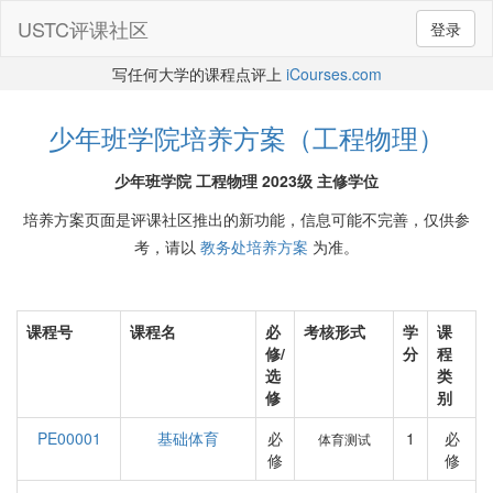
USTC评课社区
登录
写任何大学的课程点评上
iCourses.com
少年班学院培养方案（工程物理）
少年班学院 工程物理 2023级 主修学位
培养方案页面是评课社区推出的新功能，信息可能不完善，仅供参
考，请以
教务处培养方案
为准。
课程号
课程名
必
考核形式
学
课
修/
分
程
选
类
修
别
PE00001
基础体育
必
1
必
体育测试
修
修