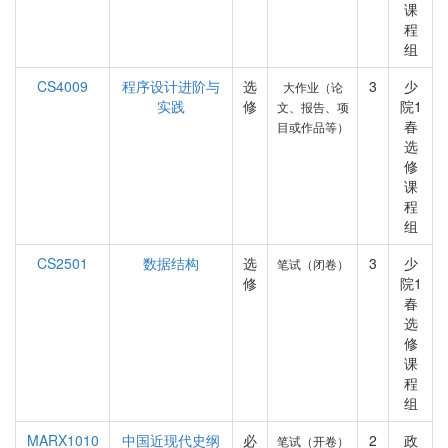
课
程
组
CS4009
程序设计进阶与
选
3
少
大作业（论
实践
修
院1
文、报告、项
春
目或作品等）
选
修
课
程
组
CS2501
数据结构
选
3
少
笔试（闭卷）
修
院1
春
选
修
课
程
组
MARX1010
中国近现代史纲
必
2
政
笔试（开卷）