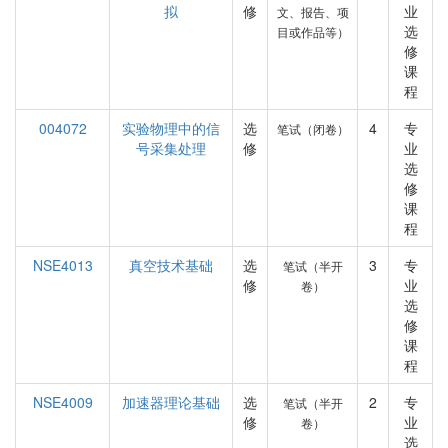
拟
修
业
文、报告、项
选
目或作品等）
修
课
程
004072
实验物理中的信
选
4
专
笔试（闭卷）
号采集处理
修
业
选
修
课
程
NSE4013
真空技术基础
选
3
专
笔试（半开
修
业
卷）
选
修
课
程
NSE4009
加速器理论基础
选
2
专
笔试（半开
修
业
卷）
选