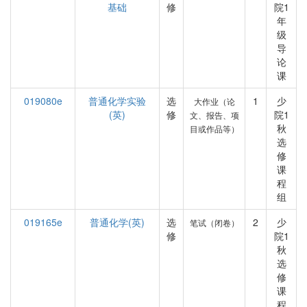
基础
修
院1
年
级
导
论
课
019080e
普通化学实验
选
1
少
大作业（论
(英)
修
院1
文、报告、项
秋
目或作品等）
选
修
课
程
组
019165e
普通化学(英)
选
2
少
笔试（闭卷）
修
院1
秋
选
修
课
程