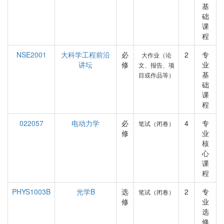
基
础
课
程
NSE2001
大科学工程前沿
必
2
专
大作业（论
讲坛
修
业
文、报告、项
基
目或作品等）
础
课
程
022057
电动力学
必
4
专
笔试（闭卷）
修
业
核
心
课
程
PHYS1003B
光学B
选
2
专
笔试（闭卷）
修
业
选
修