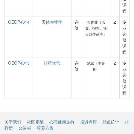
课
程
GEOP4014
天体生物学
选
2
专
大作业（论
修
业
文、报告、项
选
目或作品等）
修
课
程
GEOP4013
行星大气
选
2
专
笔试（半开
修
业
卷）
选
修
课
程
关于我们
社区规范
心理健康支持
投诉点评
站点统计
排
行榜
公告栏
培养方案