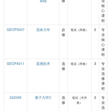
基础
修
业
核
心
课
程
GEOP3007
流体力学
必
2
专
笔试（闭卷）
修
业
核
心
课
程
GEOP4011
遥感技术
选
3
专
笔试（闭卷）
修
业
选
修
课
程
022095
量子力学C
选
3
专
笔试（半开
修
业
卷）
选