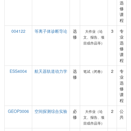
选
修
课
程
004122
等离子体诊断导论
选
3
专
大作业（论
修
业
文、报告、项
选
目或作品等）
修
课
程
ESS4004
航天器轨道动力学
选
2
专
笔试（闭卷）
修
业
选
修
课
程
GEOP3006
空间探测综合实验
必
2
公
大作业（论
修
共
文、报告、项
目或作品等）