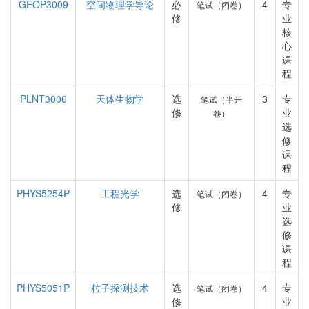
GEOP3009
空间物理学导论
必
4
专
笔试（闭卷）
修
业
核
心
课
程
PLNT3006
天体生物学
选
3
专
笔试（半开
修
业
卷）
选
修
课
程
PHYS5254P
工程光学
选
4
专
笔试（闭卷）
修
业
选
修
课
程
PHYS5051P
粒子探测技术
选
4
专
笔试（闭卷）
修
业