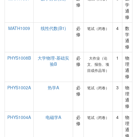
修
学
通
修
MATH1009
线性代数(B1)
必
4
数
笔试（闭卷）
修
学
通
修
PHYS1008B
大学物理-基础实
必
1
物
大作业（论
验B
修
理
文、报告、项
通
目或作品等）
修
PHYS1002A
热学A
必
3
物
笔试（闭卷）
修
理
通
修
PHYS1004A
电磁学A
必
4
物
笔试（闭卷）
修
理
通
修