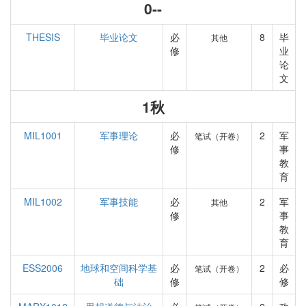
0--
THESIS
毕业论文
必
8
毕
其他
修
业
论
文
1秋
MIL1001
军事理论
必
2
军
笔试（开卷）
修
事
教
育
MIL1002
军事技能
必
2
军
其他
修
事
教
育
ESS2006
地球和空间科学基
必
2
必
笔试（开卷）
础
修
修