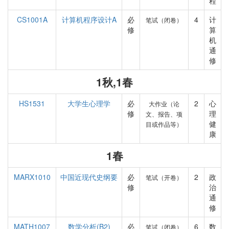
程
CS1001A
计算机程序设计A
必
4
计
笔试（闭卷）
修
算
机
通
修
1秋,1春
HS1531
大学生心理学
必
2
心
大作业（论
修
理
文、报告、项
健
目或作品等）
康
1春
MARX1010
中国近现代史纲要
必
2
政
笔试（开卷）
修
治
通
修
MATH1007
数学分析(B2)
必
6
数
笔试（闭卷）