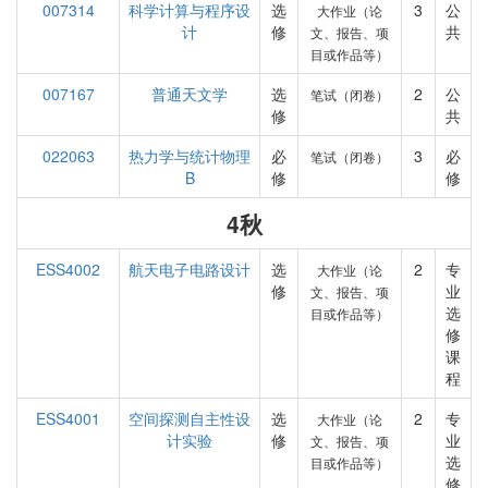
007314
科学计算与程序设
选
3
公
大作业（论
计
修
共
文、报告、项
目或作品等）
007167
普通天文学
选
2
公
笔试（闭卷）
修
共
022063
热力学与统计物理
必
3
必
笔试（闭卷）
B
修
修
4秋
ESS4002
航天电子电路设计
选
2
专
大作业（论
修
业
文、报告、项
选
目或作品等）
修
课
程
ESS4001
空间探测自主性设
选
2
专
大作业（论
计实验
修
业
文、报告、项
选
目或作品等）
修