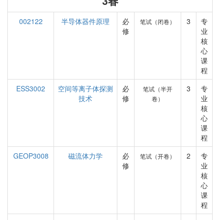
3春
002122
半导体器件原理
必
3
专
笔试（闭卷）
修
业
核
心
课
程
ESS3002
空间等离子体探测
必
3
专
笔试（半开
技术
修
业
卷）
核
心
课
程
GEOP3008
磁流体力学
必
2
专
笔试（开卷）
修
业
核
心
课
程