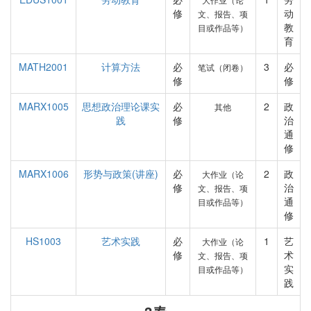
修
动
文、报告、项
教
目或作品等）
育
MATH2001
计算方法
必
3
必
笔试（闭卷）
修
修
MARX1005
思想政治理论课实
必
2
政
其他
践
修
治
通
修
MARX1006
形势与政策(讲座)
必
2
政
大作业（论
修
治
文、报告、项
通
目或作品等）
修
HS1003
艺术实践
必
1
艺
大作业（论
修
术
文、报告、项
实
目或作品等）
践