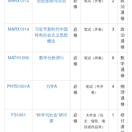
MARX1012
思想道德与法治
必
2
政
笔试（开卷）
修
治
通
修
MARX1014
习近平新时代中国
必
3
政
笔试（开卷）
特色社会主义思想
修
治
概论
通
修
MATH1006
数学分析(B1)
必
6
数
笔试（闭卷）
修
学
通
修
PHYS1001A
力学A
必
4
物
笔试（半开
修
理
卷）
通
修
FS1001
“科学与社会”研讨
必
1
研
大作业（论
课
修
讨
文、报告、项
课
目或作品等）