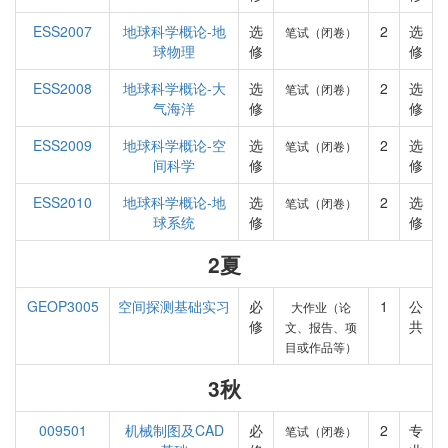
ESS2007
地球科学概论-地
选
2
选
笔试（闭卷）
球物理
修
修
ESS2008
地球科学概论-大
选
2
选
笔试（闭卷）
气海洋
修
修
ESS2009
地球科学概论-空
选
2
选
笔试（闭卷）
间科学
修
修
ESS2010
地球科学概论-地
选
2
选
笔试（闭卷）
球系统
修
修
2夏
GEOP3005
空间探测基础实习
必
1
公
大作业（论
修
共
文、报告、项
目或作品等）
3秋
009501
机械制图及CAD
必
2
专
笔试（闭卷）