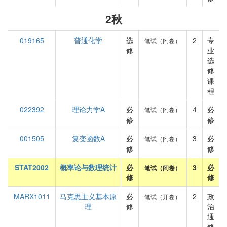
2秋
019165
普通化学
选
2
专
笔试（闭卷）
修
业
选
修
课
程
022392
理论力学A
必
4
必
笔试（闭卷）
修
修
001505
复变函数A
必
3
必
笔试（闭卷）
修
修
STAT2002
概率论与数理统计
必
3
必
笔试（闭卷）
修
修
MARX1011
马克思主义基本原
必
2
政
笔试（开卷）
理
修
治
通
修