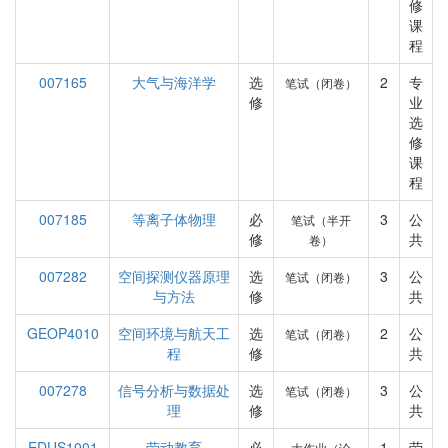
修
课
程
007165
大气与海洋学
选
2
专
笔试（闭卷）
修
业
选
修
课
程
007185
等离子体物理
必
3
公
笔试（半开
修
共
卷）
007282
空间探测仪器原理
选
3
公
笔试（闭卷）
与方法
修
共
GEOP4010
空间环境与航天工
选
2
公
笔试（闭卷）
程
修
共
007278
信号分析与数据处
选
3
公
笔试（闭卷）
理
修
共
EDUS1001
劳动教育
必
1
劳
大作业（论