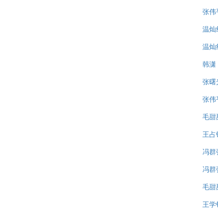
张伟
温灿
温灿
韩潇
张曙
张伟
毛甜
王占
冯群
冯群
毛甜
王学