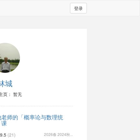
登录
林城
主页： 暂无
他老师的「概率论与数理统
」课
9.5
(21)
2026春 2024秋...