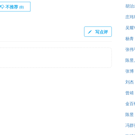
胡治
不推荐
(
0
)
庄玮
吴耀
写点评
杨青
张伟
陈昱
张博
刘杰
曾靖
金百
陈昱
冯群