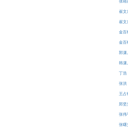
张靖
崔文
崔文
金百
金百
郭潇
韩潇
丁浩
张洪
王占
郑坚
张伟
张曙