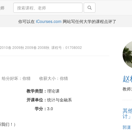
导师
你可以在
iCourses.com
网站写任何大学的课程点评了
 2010春 2009秋 2009春 2008秋 课程号：01708002
赵
给分好坏：你猜
收获大小：你猜
教师
教学类型：
理论课
开课单位：
统计与金融系
学分：
3.0
其
计
诉我们！）
郭潇