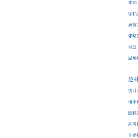
未知
缪柏
吴耀
张曙
侯波
温灿
赵
统计
概率
随机
高等
非参