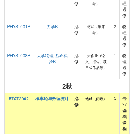
修
理
卷）
通
修
PHYS1001B
力学B
必
2
物
笔试（半开
修
理
卷）
通
修
PHYS1008B
大学物理-基础实
必
1
物
大作业（论
验B
修
理
文、报告、项
通
目或作品等）
修
2秋
STAT2002
概率论与数理统计
必
3
专
笔试（闭卷）
修
业
基
础
课
程