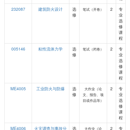
232087
建筑防火设计
选
2
专
笔试（开卷）
修
业
选
修
课
程
005146
粘性流体力学
选
2
专
笔试（闭卷）
修
业
选
修
课
程
ME4005
工业防火与防爆
选
2
专
大作业（论
修
业
文、报告、项
选
目或作品等）
修
课
程
ME4006
火灾调查与事故分
选
2
专
大作业（论