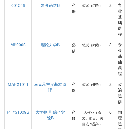
001548
复变函数B
必
2
专
笔试（闭卷）
修
业
基
础
课
程
ME2006
理论力学B
必
3
专
笔试（闭卷）
修
业
基
础
课
程
MARX1011
马克思主义基本原
必
2
政
笔试（开卷）
理
修
治
通
修
PHYS1009B
大学物理-综合实
必
0
物
大作业（论
验B
修
理
文、报告、项
通
目或作品等）