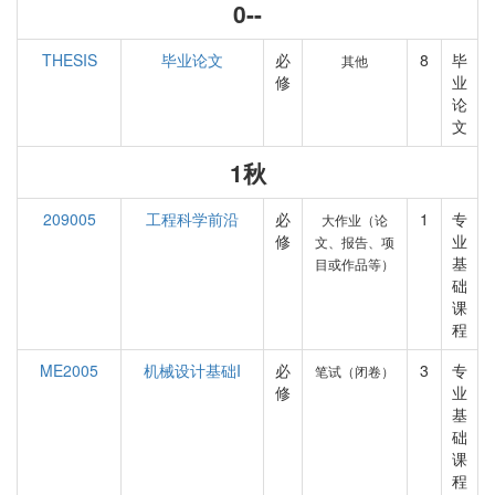
0--
THESIS
毕业论文
必
8
毕
其他
修
业
论
文
1秋
209005
工程科学前沿
必
1
专
大作业（论
修
业
文、报告、项
基
目或作品等）
础
课
程
ME2005
机械设计基础I
必
3
专
笔试（闭卷）
修
业
基
础
课
程