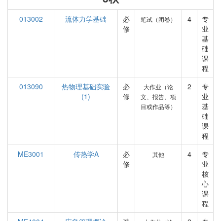
013002
流体力学基础
必
4
专
笔试（闭卷）
修
业
基
础
课
程
013090
热物理基础实验
必
2
专
大作业（论
(1)
修
业
文、报告、项
基
目或作品等）
础
课
程
ME3001
传热学A
必
4
专
其他
修
业
核
心
课
程