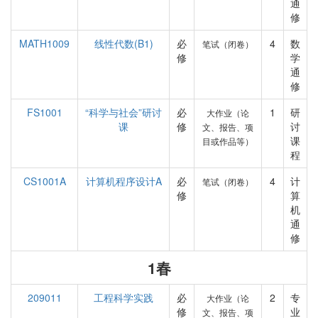
通
修
MATH1009
线性代数(B1)
必
4
数
笔试（闭卷）
修
学
通
修
FS1001
“科学与社会”研讨
必
1
研
大作业（论
课
修
讨
文、报告、项
课
目或作品等）
程
CS1001A
计算机程序设计A
必
4
计
笔试（闭卷）
修
算
机
通
修
1春
209011
工程科学实践
必
2
专
大作业（论
修
业
文、报告、项