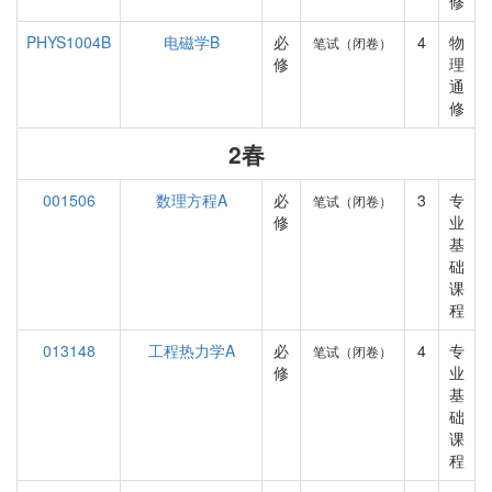
修
PHYS1004B
电磁学B
必
4
物
笔试（闭卷）
修
理
通
修
2春
001506
数理方程A
必
3
专
笔试（闭卷）
修
业
基
础
课
程
013148
工程热力学A
必
4
专
笔试（闭卷）
修
业
基
础
课
程