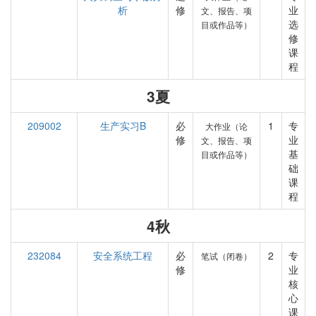
析
修
业
文、报告、项
选
目或作品等）
修
课
程
3夏
209002
生产实习B
必
1
专
大作业（论
修
业
文、报告、项
基
目或作品等）
础
课
程
4秋
232084
安全系统工程
必
2
专
笔试（闭卷）
修
业
核
心
课