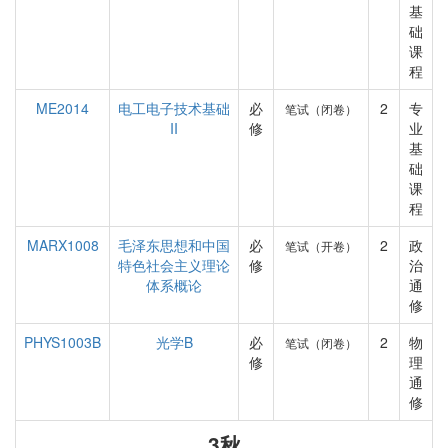
基
础
课
程
ME2014
电工电子技术基础
必
2
专
笔试（闭卷）
II
修
业
基
础
课
程
MARX1008
毛泽东思想和中国
必
2
政
笔试（开卷）
特色社会主义理论
修
治
体系概论
通
修
PHYS1003B
光学B
必
2
物
笔试（闭卷）
修
理
通
修
3秋