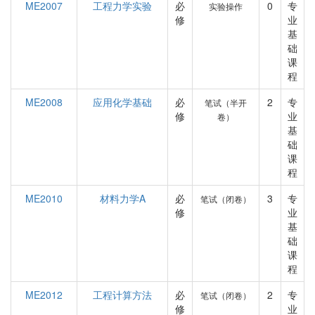
ME2007
工程力学实验
必
0
专
实验操作
修
业
基
础
课
程
ME2008
应用化学基础
必
2
专
笔试（半开
修
业
卷）
基
础
课
程
ME2010
材料力学A
必
3
专
笔试（闭卷）
修
业
基
础
课
程
ME2012
工程计算方法
必
2
专
笔试（闭卷）
修
业