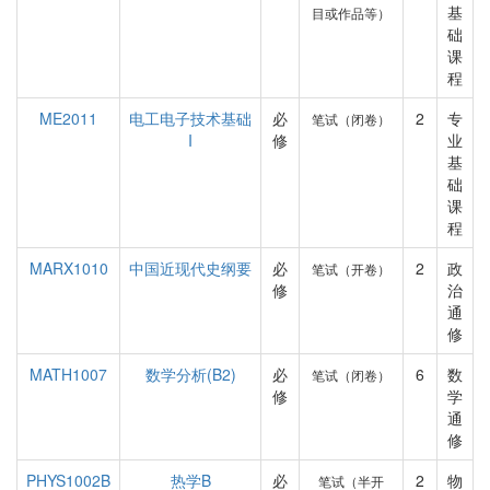
基
目或作品等）
础
课
程
ME2011
电工电子技术基础
必
2
专
笔试（闭卷）
I
修
业
基
础
课
程
MARX1010
中国近现代史纲要
必
2
政
笔试（开卷）
修
治
通
修
MATH1007
数学分析(B2)
必
6
数
笔试（闭卷）
修
学
通
修
PHYS1002B
热学B
必
2
物
笔试（半开