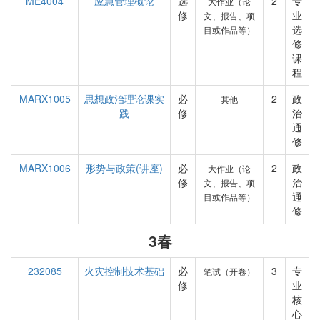
ME4004
应急管理概论
选
2
专
大作业（论
修
业
文、报告、项
选
目或作品等）
修
课
程
MARX1005
思想政治理论课实
必
2
政
其他
践
修
治
通
修
MARX1006
形势与政策(讲座)
必
2
政
大作业（论
修
治
文、报告、项
通
目或作品等）
修
3春
232085
火灾控制技术基础
必
3
专
笔试（开卷）
修
业
核
心