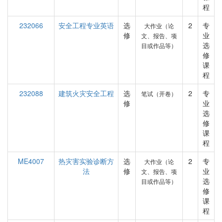
程
232066
安全工程专业英语
选
2
专
大作业（论
修
业
文、报告、项
选
目或作品等）
修
课
程
232088
建筑火灾安全工程
选
2
专
笔试（开卷）
修
业
选
修
课
程
ME4007
热灾害实验诊断方
选
2
专
大作业（论
法
修
业
文、报告、项
选
目或作品等）
修
课
程