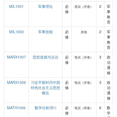
MIL1001
军事理论
必
2
军
笔试（开卷）
修
事
教
育
MIL1002
军事技能
必
2
军
其他
修
事
教
育
MARX1007
思想道德与法治
必
3
政
笔试（开卷）
修
治
通
修
MARX1009
习近平新时代中国
必
3
政
笔试（开卷）
特色社会主义思想
修
治
概论
通
修
MATH1006
数学分析(B1)
必
6
数
笔试（闭卷）
修
学