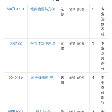
MATH4501
经典物理与几何
选
2
专
笔试（闭卷）
修
业
选
修
课
程
002122
半导体器件原理
选
3
专
笔试（闭卷）
修
业
选
修
课
程
004018e
原子核物理(英)
选
4
专
笔试（闭卷）
修
业
选
修
课
程
NSE3001
辐射防护
选
3
专
笔试（闭卷）