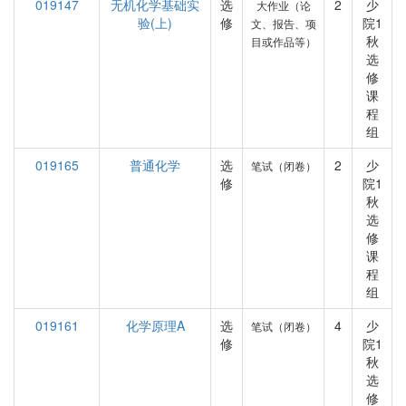
019147
无机化学基础实
选
2
少
大作业（论
验(上)
修
院1
文、报告、项
秋
目或作品等）
选
修
课
程
组
019165
普通化学
选
2
少
笔试（闭卷）
修
院1
秋
选
修
课
程
组
019161
化学原理A
选
4
少
笔试（闭卷）
修
院1
秋
选
修