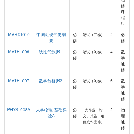
修
课
程
组
MARX1010
中国近现代史纲
必
2
必
笔试（开卷）
要
修
修
MATH1009
线性代数(B1)
必
4
数
笔试（闭卷）
修
学
通
修
MATH1007
数学分析(B2)
必
6
数
笔试（闭卷）
修
学
通
修
PHYS1008A
大学物理-基础实
必
2
物
大作业（论
验A
修
理
文、报告、项
通
目或作品等）
修