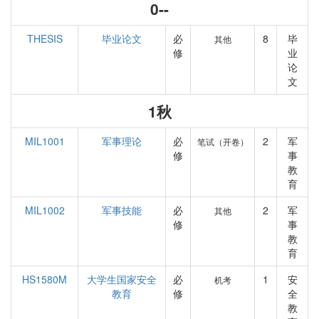
0--
THESIS
毕业论文
必
8
毕
其他
修
业
论
文
1秋
MIL1001
军事理论
必
2
军
笔试（开卷）
修
事
教
育
MIL1002
军事技能
必
2
军
其他
修
事
教
育
HS1580M
大学生国家安全
必
1
安
机考
教育
修
全
教