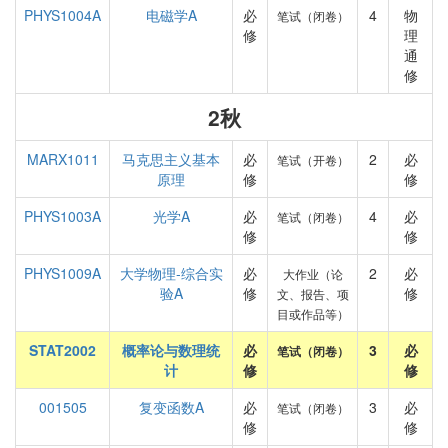
PHYS1004A
电磁学A
必
4
物
笔试（闭卷）
修
理
通
修
2秋
MARX1011
马克思主义基本
必
2
必
笔试（开卷）
原理
修
修
PHYS1003A
光学A
必
4
必
笔试（闭卷）
修
修
PHYS1009A
大学物理-综合实
必
2
必
大作业（论
验A
修
修
文、报告、项
目或作品等）
STAT2002
概率论与数理统
必
3
必
笔试（闭卷）
计
修
修
001505
复变函数A
必
3
必
笔试（闭卷）
修
修