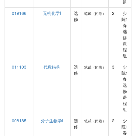
组
019166
无机化学I
选
2
少
笔试（闭卷）
修
院1
春
选
修
课
程
组
011103
代数结构
选
3
少
笔试（闭卷）
修
院1
春
选
修
课
程
组
008185
分子生物学I
选
2
少
笔试（闭卷）
修
院1
春