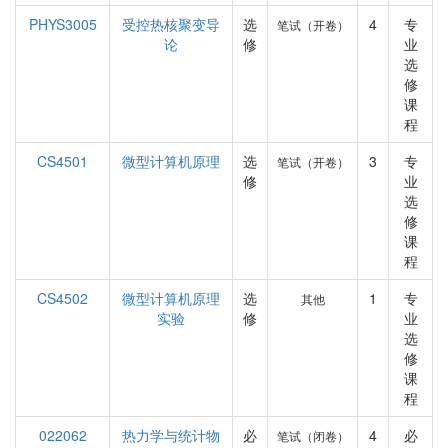
PHYS3005
受控热核聚变导
选
4
专
笔试（开卷）
论
修
业
选
修
课
程
CS4501
微型计算机原理
选
3
专
笔试（开卷）
修
业
选
修
课
程
CS4502
微型计算机原理
选
1
专
其他
实验
修
业
选
修
课
程
022062
热力学与统计物
必
4
必
笔试（闭卷）