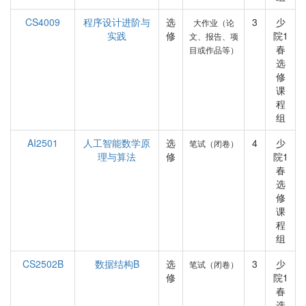
CS4009
程序设计进阶与
选
3
少
大作业（论
实践
修
院1
文、报告、项
春
目或作品等）
选
修
课
程
组
AI2501
人工智能数学原
选
4
少
笔试（闭卷）
理与算法
修
院1
春
选
修
课
程
组
CS2502B
数据结构B
选
3
少
笔试（闭卷）
修
院1
春
选