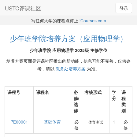
USTC评课社区
登录
写任何大学的课程点评上
iCourses.com
少年班学院培养方案（应用物理学）
少年班学院 应用物理学 2025级 主修学位
培养方案页面是评课社区推出的新功能，信息可能不完善，仅供参
考，请以
教务处培养方案
为准。
课程号
课程名
必
考核形式
学
课
修/
分
程
选
类
修
别
PE00001
基础体育
必
1
必
体育测试
修
修