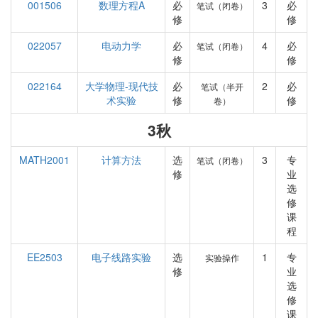
001506
数理方程A
必
3
必
笔试（闭卷）
修
修
022057
电动力学
必
4
必
笔试（闭卷）
修
修
022164
大学物理-现代技
必
2
必
笔试（半开
术实验
修
修
卷）
3秋
MATH2001
计算方法
选
3
专
笔试（闭卷）
修
业
选
修
课
程
EE2503
电子线路实验
选
1
专
实验操作
修
业
选
修
课