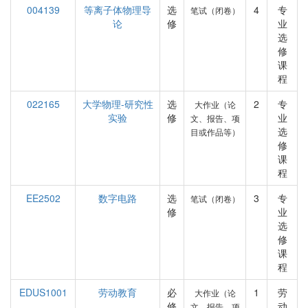
004139
等离子体物理导
选
4
专
笔试（闭卷）
论
修
业
选
修
课
程
022165
大学物理-研究性
选
2
专
大作业（论
实验
修
业
文、报告、项
选
目或作品等）
修
课
程
EE2502
数字电路
选
3
专
笔试（闭卷）
修
业
选
修
课
程
EDUS1001
劳动教育
必
1
劳
大作业（论
修
动
文、报告、项