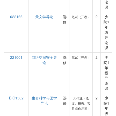
论
课
022166
天文学导论
选
2
少
笔试（开卷）
修
院1
年
级
导
论
课
221001
网络空间安全导
选
2
少
笔试（开卷）
论
修
院1
年
级
导
论
课
BIO1502
生命科学与医学
选
2
少
大作业（论
导论
修
院1
文、报告、项
年
目或作品等）
级