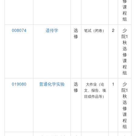
修
课
程
组
008074
遗传学
选
2
少
笔试（闭卷）
修
院1
秋
选
修
课
程
组
019080
普通化学实验
选
1
少
大作业（论
修
院1
文、报告、项
秋
目或作品等）
选
修
课
程
组