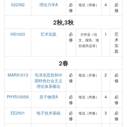
022392
理论力学A
必
4
必
笔试（闭卷）
修
修
2秋,3秋
HS1003
艺术实践
必
1
艺
大作业（论
修
术
文、报告、项
实
目或作品等）
践
2春
MARX1013
毛泽东思想和中
必
2
必
笔试（开卷）
国特色社会主义
修
修
理论体系概论
PHYS1005A
原子物理A
必
4
必
笔试（闭卷）
修
修
EE2501
电子技术基础
必
3
必
笔试（闭卷）
修
修