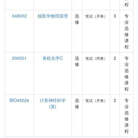
程
048002
核医学物理原理
选
3
专
笔试（开卷）
修
业
选
修
课
程
206501
有机化学C
选
2
专
笔试（闭卷）
修
业
选
修
课
程
BIO4502e
计算神经科学
选
2
专
笔试（开卷）
(英)
修
业
选
修
课
程