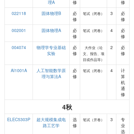
理A
修
修
022118
固体物理B
必
3
必
笔试（闭卷）
修
修
002001
固体物理A
必
4
必
笔试（闭卷）
修
修
004074
物理学专业基础
必
2
必
大作业（论
实验
修
修
文、报告、项
目或作品等）
AI1001A
人工智能数学原
必
4
计
笔试（闭卷）
理与算法A
修
算
机
通
修
4秋
ELEC5303P
超大规模集成电
选
3
专
笔试（开卷）
路工艺学
修
业
选