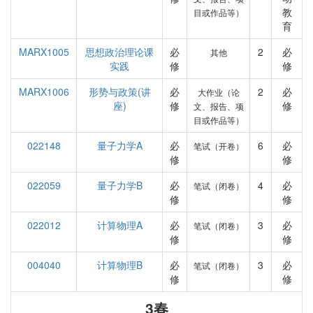
教
目或作品等）
育
MARX1005
思想政治理论课
必
2
必
其他
实践
修
修
MARX1006
形势与政策(讲
必
2
必
大作业（论
座)
修
修
文、报告、项
目或作品等）
022148
量子力学A
必
6
必
笔试（开卷）
修
修
022059
量子力学B
必
4
必
笔试（闭卷）
修
修
022012
计算物理A
必
3
必
笔试（闭卷）
修
修
004040
计算物理B
必
3
必
笔试（闭卷）
修
修
3春