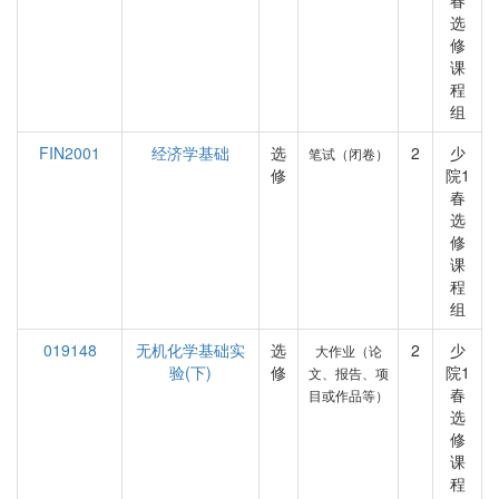
春
选
修
课
程
组
FIN2001
经济学基础
选
2
少
笔试（闭卷）
修
院1
春
选
修
课
程
组
019148
无机化学基础实
选
2
少
大作业（论
验(下)
修
院1
文、报告、项
春
目或作品等）
选
修
课
程