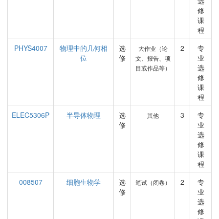
选
修
课
程
PHYS4007
物理中的几何相
选
2
专
大作业（论
位
修
业
文、报告、项
选
目或作品等）
修
课
程
ELEC5306P
半导体物理
选
3
专
其他
修
业
选
修
课
程
008507
细胞生物学
选
2
专
笔试（闭卷）
修
业
选
修