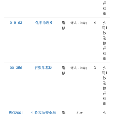
课
程
组
019163
化学原理B
选
4
少
笔试（闭卷）
修
院1
秋
选
修
课
程
组
001356
代数学基础
选
3
少
笔试（闭卷）
修
院1
秋
选
修
课
程
组
BIO2001
生物实验安全与
选
1
少
机考