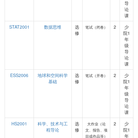
导
论
课
STAT2001
数据思维
选
2
少
笔试（闭卷）
修
院1
年
级
导
论
课
ESS2006
地球和空间科学
选
2
少
笔试（开卷）
基础
修
院1
年
级
导
论
课
HS2001
科学、技术与工
选
2
少
大作业（论
程导论
修
院1
文、报告、项
年
目或作品等）