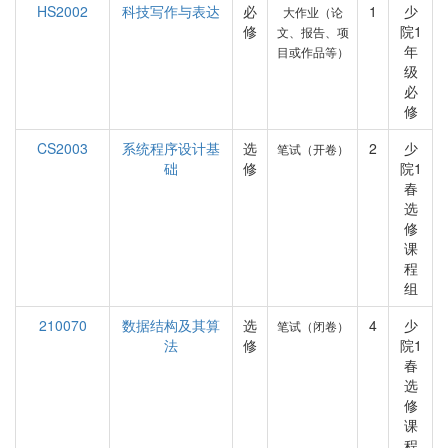
HS2002
科技写作与表达
必
1
少
大作业（论
修
院1
文、报告、项
年
目或作品等）
级
必
修
CS2003
系统程序设计基
选
2
少
笔试（开卷）
础
修
院1
春
选
修
课
程
组
210070
数据结构及其算
选
4
少
笔试（闭卷）
法
修
院1
春
选
修
课
程