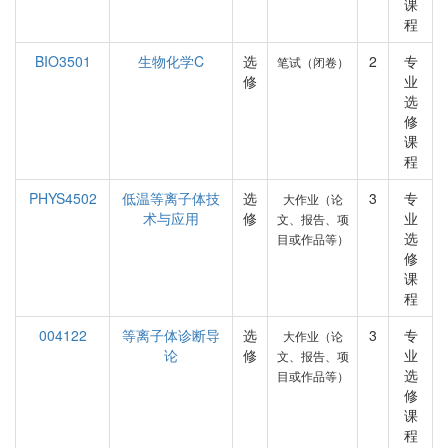
课
程
BIO3501
生物化学C
选
2
专
笔试（闭卷）
修
业
选
修
课
程
PHYS4502
低温等离子体技
选
3
专
大作业（论
术与应用
修
业
文、报告、项
选
目或作品等）
修
课
程
004122
等离子体诊断导
选
3
专
大作业（论
论
修
业
文、报告、项
选
目或作品等）
修
课
程