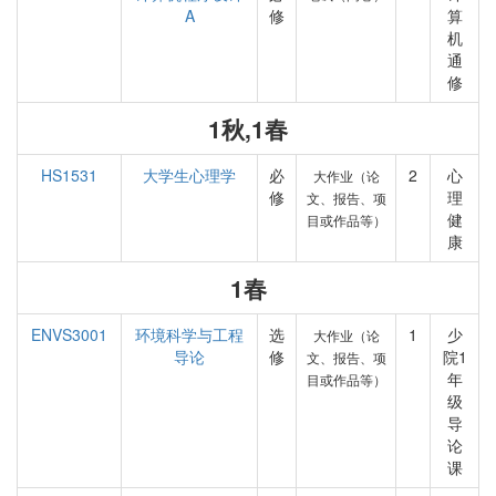
A
修
算
机
通
修
1秋,1春
HS1531
大学生心理学
必
2
心
大作业（论
修
理
文、报告、项
健
目或作品等）
康
1春
ENVS3001
环境科学与工程
选
1
少
大作业（论
导论
修
院1
文、报告、项
年
目或作品等）
级
导
论
课