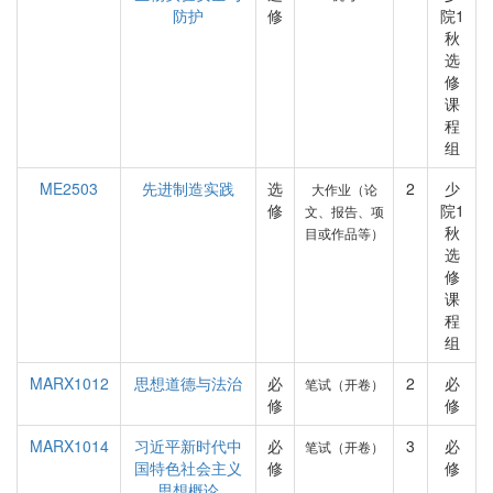
防护
修
院1
秋
选
修
课
程
组
ME2503
先进制造实践
选
2
少
大作业（论
修
院1
文、报告、项
秋
目或作品等）
选
修
课
程
组
MARX1012
思想道德与法治
必
2
必
笔试（开卷）
修
修
MARX1014
习近平新时代中
必
3
必
笔试（开卷）
国特色社会主义
修
修
思想概论