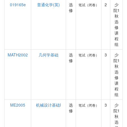
019165e
普通化学(英)
选
2
少
笔试（闭卷）
修
院1
秋
选
修
课
程
组
MATH2002
几何学基础
选
3
少
笔试（闭卷）
修
院1
秋
选
修
课
程
组
ME2005
机械设计基础I
选
3
少
笔试（闭卷）
修
院1
秋
选