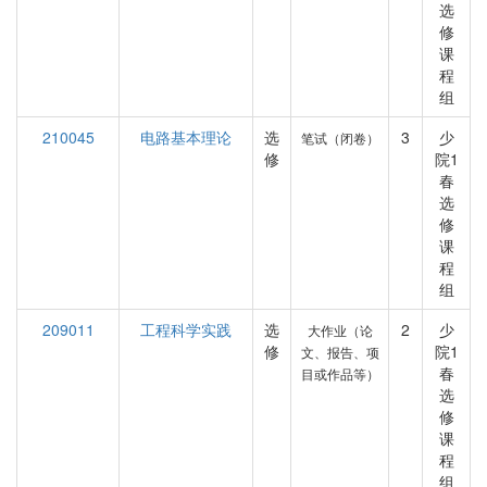
选
修
课
程
组
210045
电路基本理论
选
3
少
笔试（闭卷）
修
院1
春
选
修
课
程
组
209011
工程科学实践
选
2
少
大作业（论
修
院1
文、报告、项
春
目或作品等）
选
修
课
程
组