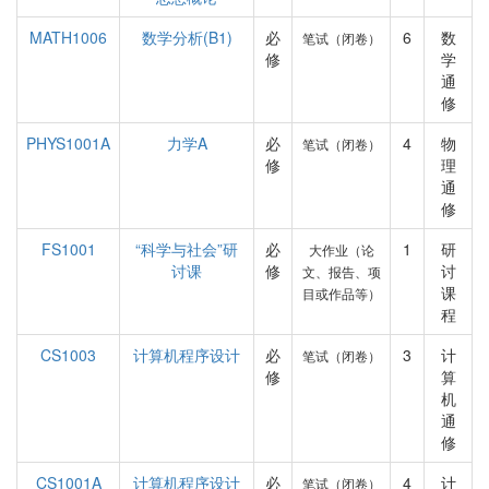
MATH1006
数学分析(B1)
必
6
数
笔试（闭卷）
修
学
通
修
PHYS1001A
力学A
必
4
物
笔试（闭卷）
修
理
通
修
FS1001
“科学与社会”研
必
1
研
大作业（论
讨课
修
讨
文、报告、项
课
目或作品等）
程
CS1003
计算机程序设计
必
3
计
笔试（闭卷）
修
算
机
通
修
CS1001A
计算机程序设计
必
4
计
笔试（闭卷）