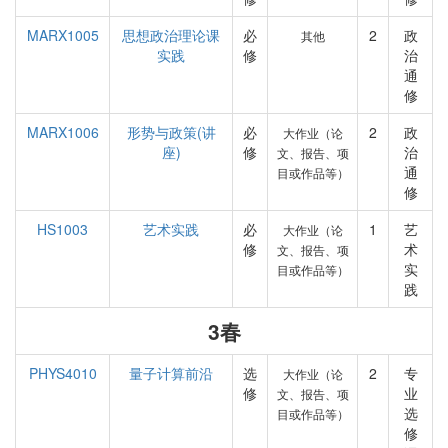
MARX1005
思想政治理论课
必
2
政
其他
实践
修
治
通
修
MARX1006
形势与政策(讲
必
2
政
大作业（论
座)
修
治
文、报告、项
通
目或作品等）
修
HS1003
艺术实践
必
1
艺
大作业（论
修
术
文、报告、项
实
目或作品等）
践
3春
PHYS4010
量子计算前沿
选
2
专
大作业（论
修
业
文、报告、项
选
目或作品等）
修