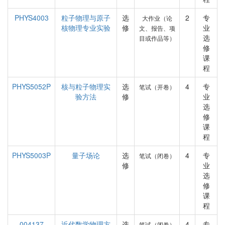
PHYS4003
粒子物理与原子
选
2
专
大作业（论
核物理专业实验
修
业
文、报告、项
选
目或作品等）
修
课
程
PHYS5052P
核与粒子物理实
选
4
专
笔试（开卷）
验方法
修
业
选
修
课
程
PHYS5003P
量子场论
选
4
专
笔试（闭卷）
修
业
选
修
课
程
004137
近代数学物理方
选
4
专
笔试（闭卷）