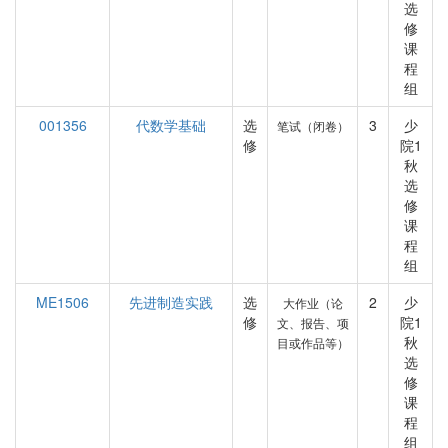
选
修
课
程
组
001356
代数学基础
选
3
少
笔试（闭卷）
修
院1
秋
选
修
课
程
组
ME1506
先进制造实践
选
2
少
大作业（论
修
院1
文、报告、项
秋
目或作品等）
选
修
课
程
组