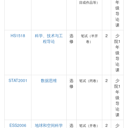
年
目或作品等）
级
导
论
课
HS1518
科学、技术与工
选
2
少
笔试（半开
程导论
修
院1
卷）
年
级
导
论
课
STAT2001
数据思维
选
2
少
笔试（闭卷）
修
院1
年
级
导
论
课
ESS2006
地球和空间科学
选
2
少
笔试（开卷）