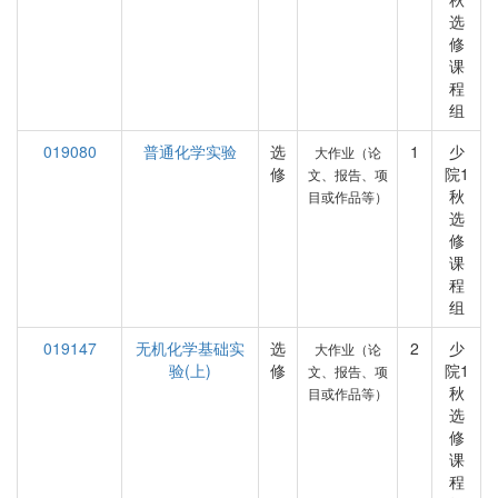
选
修
课
程
组
019080
普通化学实验
选
1
少
大作业（论
修
院1
文、报告、项
秋
目或作品等）
选
修
课
程
组
019147
无机化学基础实
选
2
少
大作业（论
验(上)
修
院1
文、报告、项
秋
目或作品等）
选
修
课
程