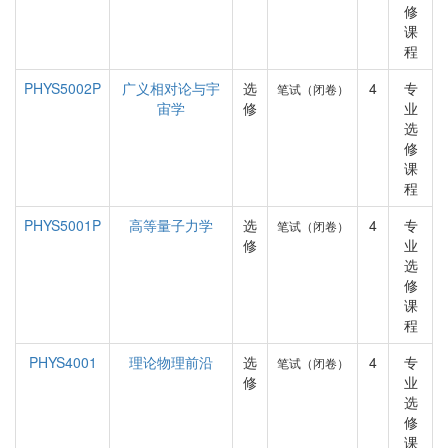
修
课
程
PHYS5002P
广义相对论与宇
选
4
专
笔试（闭卷）
宙学
修
业
选
修
课
程
PHYS5001P
高等量子力学
选
4
专
笔试（闭卷）
修
业
选
修
课
程
PHYS4001
理论物理前沿
选
4
专
笔试（闭卷）
修
业
选
修
课