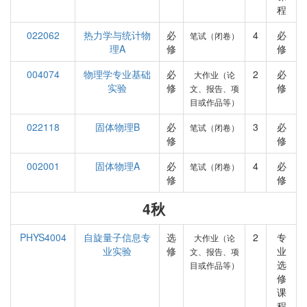
程
022062
热力学与统计物
必
4
必
笔试（闭卷）
理A
修
修
004074
物理学专业基础
必
2
必
大作业（论
实验
修
修
文、报告、项
目或作品等）
022118
固体物理B
必
3
必
笔试（闭卷）
修
修
002001
固体物理A
必
4
必
笔试（闭卷）
修
修
4秋
PHYS4004
自旋量子信息专
选
2
专
大作业（论
业实验
修
业
文、报告、项
选
目或作品等）
修
课
程