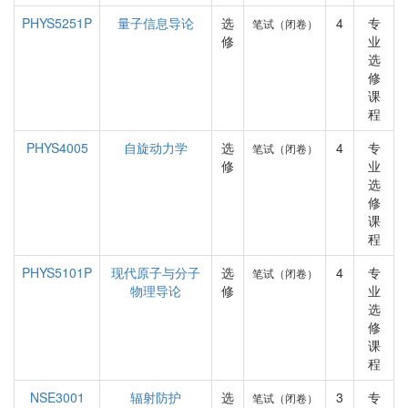
PHYS5251P
量子信息导论
选
4
专
笔试（闭卷）
修
业
选
修
课
程
PHYS4005
自旋动力学
选
4
专
笔试（闭卷）
修
业
选
修
课
程
PHYS5101P
现代原子与分子
选
4
专
笔试（闭卷）
物理导论
修
业
选
修
课
程
NSE3001
辐射防护
选
3
专
笔试（闭卷）