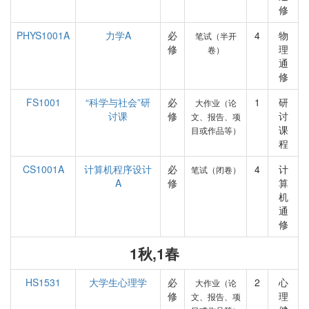
修
PHYS1001A
力学A
必
4
物
笔试（半开
修
理
卷）
通
修
FS1001
“科学与社会”研
必
1
研
大作业（论
讨课
修
讨
文、报告、项
课
目或作品等）
程
CS1001A
计算机程序设计
必
4
计
笔试（闭卷）
A
修
算
机
通
修
1秋,1春
HS1531
大学生心理学
必
2
心
大作业（论
修
理
文、报告、项