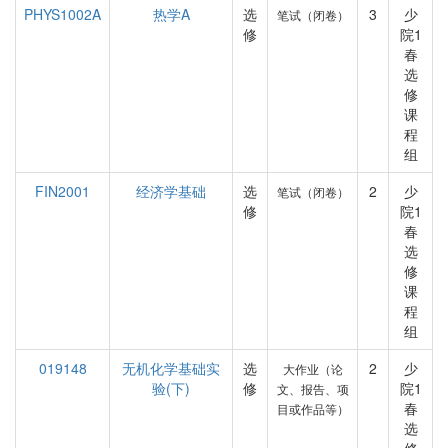
PHYS1002A
热学A
选
3
少
笔试（闭卷）
修
院1
春
选
修
课
程
组
FIN2001
经济学基础
选
2
少
笔试（闭卷）
修
院1
春
选
修
课
程
组
019148
无机化学基础实
选
2
少
大作业（论
验(下)
修
院1
文、报告、项
春
目或作品等）
选