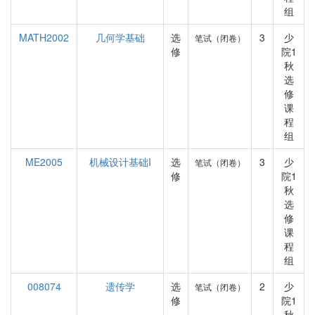
组
MATH2002
几何学基础
选
3
少
笔试（闭卷）
修
院1
秋
选
修
课
程
组
ME2005
机械设计基础I
选
3
少
笔试（闭卷）
修
院1
秋
选
修
课
程
组
008074
遗传学
选
2
少
笔试（闭卷）
修
院1
秋