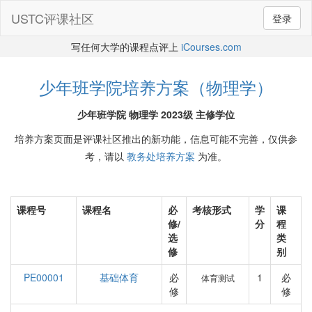
USTC评课社区
登录
写任何大学的课程点评上
iCourses.com
少年班学院培养方案（物理学）
少年班学院 物理学 2023级 主修学位
培养方案页面是评课社区推出的新功能，信息可能不完善，仅供参
考，请以
教务处培养方案
为准。
课程号
课程名
必
考核形式
学
课
修/
分
程
选
类
修
别
PE00001
基础体育
必
1
必
体育测试
修
修