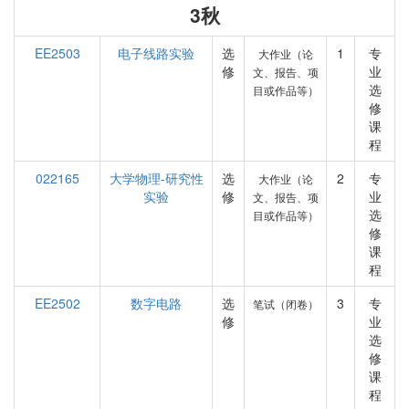
3秋
EE2503
电子线路实验
选
1
专
大作业（论
修
业
文、报告、项
选
目或作品等）
修
课
程
022165
大学物理-研究性
选
2
专
大作业（论
实验
修
业
文、报告、项
选
目或作品等）
修
课
程
EE2502
数字电路
选
3
专
笔试（闭卷）
修
业
选
修
课
程