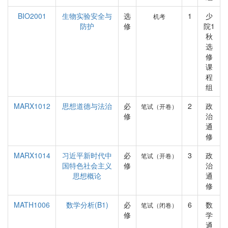
BIO2001
生物实验安全与
选
1
少
机考
防护
修
院1
秋
选
修
课
程
组
MARX1012
思想道德与法治
必
2
政
笔试（开卷）
修
治
通
修
MARX1014
习近平新时代中
必
3
政
笔试（开卷）
国特色社会主义
修
治
思想概论
通
修
MATH1006
数学分析(B1)
必
6
数
笔试（闭卷）
修
学
通