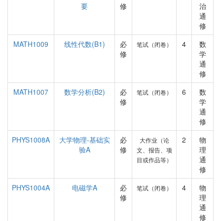
要
修
治
通
修
MATH1009
线性代数(B1)
必
4
数
笔试（闭卷）
修
学
通
修
MATH1007
数学分析(B2)
必
6
数
笔试（闭卷）
修
学
通
修
PHYS1008A
大学物理-基础实
必
2
物
大作业（论
验A
修
理
文、报告、项
通
目或作品等）
修
PHYS1004A
电磁学A
必
4
物
笔试（闭卷）
修
理
通
修