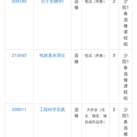
008185
分子生物学I
选
2
少
笔试（闭卷）
修
院1
春
选
修
课
程
组
210045
电路基本理论
选
3
少
笔试（闭卷）
修
院1
春
选
修
课
程
组
209011
工程科学实践
选
2
少
大作业（论
修
院1
文、报告、项
春
目或作品等）
选
修