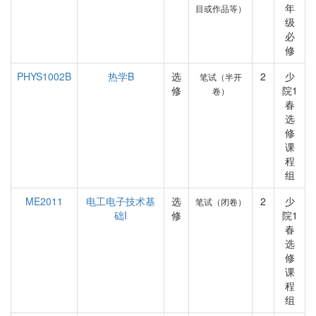
年
目或作品等）
级
必
修
PHYS1002B
热学B
选
2
少
笔试（半开
修
院1
卷）
春
选
修
课
程
组
ME2011
电工电子技术基
选
2
少
笔试（闭卷）
础I
修
院1
春
选
修
课
程
组