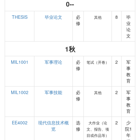
0--
THESIS
毕业论文
必
8
毕
其他
修
业
论
文
1秋
MIL1001
军事理论
必
2
军
笔试（开卷）
修
事
教
育
MIL1002
军事技能
必
2
军
其他
修
事
教
育
EE4002
现代信息技术概
选
2
少
大作业（论
览
修
院1
文、报告、项
年
目或作品等）