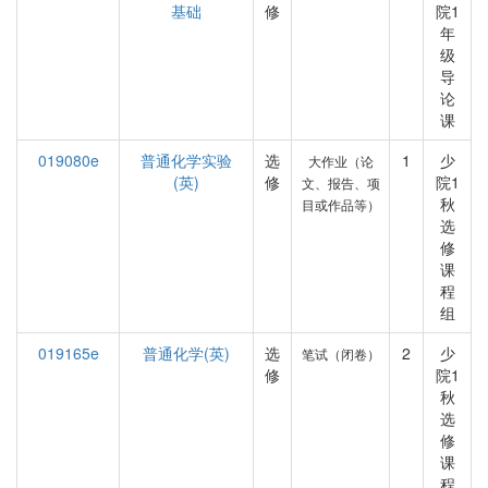
基础
修
院1
年
级
导
论
课
019080e
普通化学实验
选
1
少
大作业（论
(英)
修
院1
文、报告、项
秋
目或作品等）
选
修
课
程
组
019165e
普通化学(英)
选
2
少
笔试（闭卷）
修
院1
秋
选
修
课
程