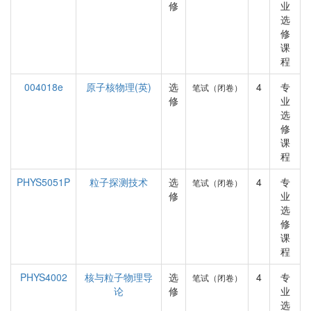
修
业
选
修
课
程
004018e
原子核物理(英)
选
4
专
笔试（闭卷）
修
业
选
修
课
程
PHYS5051P
粒子探测技术
选
4
专
笔试（闭卷）
修
业
选
修
课
程
PHYS4002
核与粒子物理导
选
4
专
笔试（闭卷）
论
修
业
选