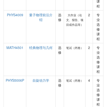
课
程
PHYS4009
量子物理前沿介
选
2
专
大作业（论
绍
修
业
文、报告、项
选
目或作品等）
修
课
程
MATH4501
经典物理与几何
选
2
专
笔试（闭卷）
修
业
选
修
课
程
PHYS5006P
自旋动力学
选
4
专
笔试（闭卷）
修
业
选
修
课
程