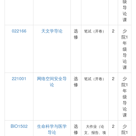
级
导
论
课
022166
天文学导论
选
2
少
笔试（开卷）
修
院1
年
级
导
论
课
221001
网络空间安全导
选
2
少
笔试（开卷）
论
修
院1
年
级
导
论
课
BIO1502
生命科学与医学
选
2
少
大作业（论
导论
修
院1
文、报告、项