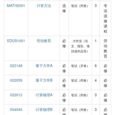
MATH2001
计算方法
选
3
专
笔试（闭卷）
修
业
选
修
课
程
EDUS1001
劳动教育
必
1
劳
大作业（论
修
动
文、报告、项
教
目或作品等）
育
022148
量子力学A
必
6
必
笔试（开卷）
修
修
022059
量子力学B
必
4
必
笔试（闭卷）
修
修
022012
计算物理A
必
3
必
笔试（闭卷）
修
修
004040
计算物理B
必
3
必
笔试（闭卷）
修
修