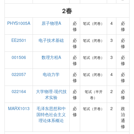
2春
PHYS1005A
原子物理A
必
4
必
笔试（闭卷）
修
修
EE2501
电子技术基础
必
3
必
笔试（闭卷）
修
修
001506
数理方程A
必
3
必
笔试（闭卷）
修
修
022057
电动力学
必
4
必
笔试（闭卷）
修
修
022164
大学物理-现代技
必
2
必
笔试（半开
术实验
修
修
卷）
MARX1013
毛泽东思想和中
必
2
政
笔试（开卷）
国特色社会主义
修
治
理论体系概论
通
修