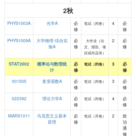
2秋
PHYS1003A
光学A
必
4
必
笔试（闭卷）
修
修
PHYS1009A
大学物理-综合实
必
2
必
大作业（论
验A
修
修
文、报告、项
目或作品等）
STAT2002
概率论与数理统
必
3
必
笔试（闭卷）
计
修
修
001505
复变函数A
必
3
必
笔试（闭卷）
修
修
022392
理论力学A
必
4
必
笔试（闭卷）
修
修
MARX1011
马克思主义基本
必
2
政
笔试（开卷）
原理
修
治
通
修