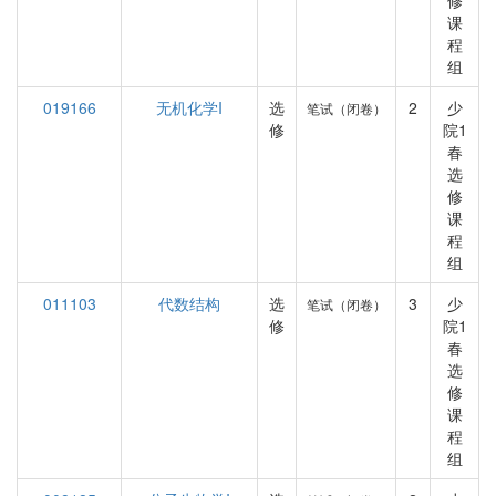
修
课
程
组
019166
无机化学I
选
2
少
笔试（闭卷）
修
院1
春
选
修
课
程
组
011103
代数结构
选
3
少
笔试（闭卷）
修
院1
春
选
修
课
程
组