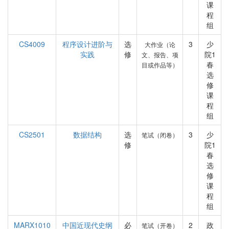
课
程
组
CS4009
程序设计进阶与
选
3
少
大作业（论
实践
修
院1
文、报告、项
春
目或作品等）
选
修
课
程
组
CS2501
数据结构
选
3
少
笔试（闭卷）
修
院1
春
选
修
课
程
组
MARX1010
中国近现代史纲
必
2
政
笔试（开卷）