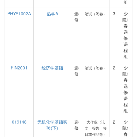
组
PHYS1002A
热学A
选
3
少
笔试（闭卷）
修
院1
春
选
修
课
程
组
FIN2001
经济学基础
选
2
少
笔试（闭卷）
修
院1
春
选
修
课
程
组
019148
无机化学基础实
选
2
少
大作业（论
验(下)
修
院1
文、报告、项
春
目或作品等）