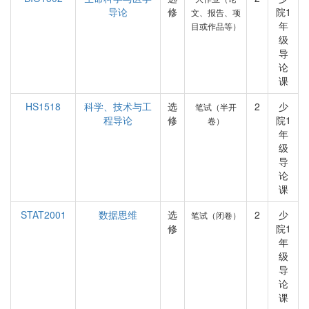
导论
修
院1
文、报告、项
年
目或作品等）
级
导
论
课
HS1518
科学、技术与工
选
2
少
笔试（半开
程导论
修
院1
卷）
年
级
导
论
课
STAT2001
数据思维
选
2
少
笔试（闭卷）
修
院1
年
级
导
论
课