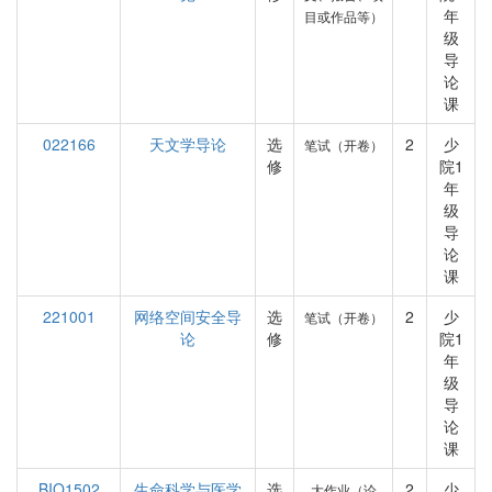
年
目或作品等）
级
导
论
课
022166
天文学导论
选
2
少
笔试（开卷）
修
院1
年
级
导
论
课
221001
网络空间安全导
选
2
少
笔试（开卷）
论
修
院1
年
级
导
论
课
BIO1502
生命科学与医学
选
2
少
大作业（论