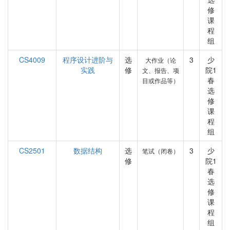
修
课
程
组
CS4009
程序设计进阶与
选
3
少
大作业（论
实践
修
院1
文、报告、项
春
目或作品等）
选
修
课
程
组
CS2501
数据结构
选
3
少
笔试（闭卷）
修
院1
春
选
修
课
程
组