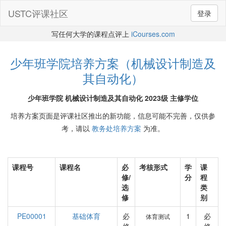
USTC评课社区
登录
写任何大学的课程点评上
iCourses.com
少年班学院培养方案（机械设计制造及
其自动化）
少年班学院 机械设计制造及其自动化 2023级 主修学位
培养方案页面是评课社区推出的新功能，信息可能不完善，仅供参
考，请以
教务处培养方案
为准。
课程号
课程名
必
考核形式
学
课
修/
分
程
选
类
修
别
PE00001
基础体育
必
1
必
体育测试