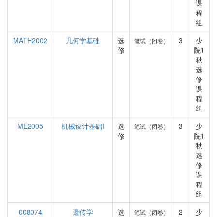
课
程
组
MATH2002
几何学基础
选
3
少
笔试（闭卷）
修
院1
秋
选
修
课
程
组
ME2005
机械设计基础I
选
3
少
笔试（闭卷）
修
院1
秋
选
修
课
程
组
008074
遗传学
选
2
少
笔试（闭卷）