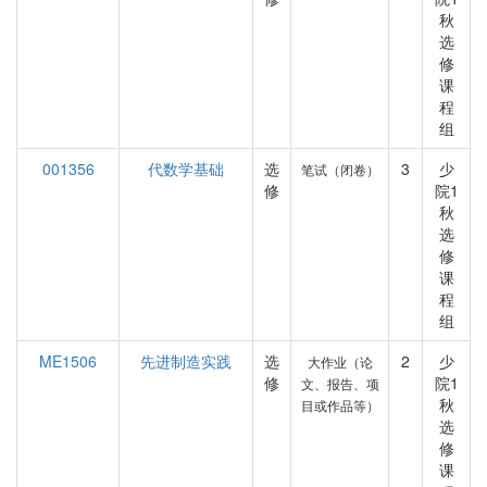
秋
选
修
课
程
组
001356
代数学基础
选
3
少
笔试（闭卷）
修
院1
秋
选
修
课
程
组
ME1506
先进制造实践
选
2
少
大作业（论
修
院1
文、报告、项
秋
目或作品等）
选
修
课