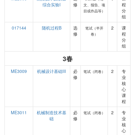
综合实验I
修
程
文、报告、项
分
目或作品等）
组
017144
随机过程B
选
2
课
笔试（半开
修
程
卷）
分
组
3春
ME3009
机械设计基础III
必
2
专
笔试（闭卷）
修
业
核
心
课
程
ME3011
机械制造技术基
必
2
专
笔试（闭卷）
础
修
业
核
心