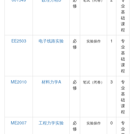
修
业
基
础
课
程
EE2503
电子线路实验
必
1
专
实验操作
修
业
基
础
课
程
ME2010
材料力学A
必
3
专
笔试（闭卷）
修
业
基
础
课
程
ME2007
工程力学实验
必
0
专
实验操作
修
业