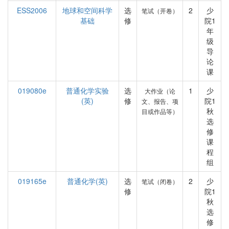
ESS2006
地球和空间科学
选
2
少
笔试（开卷）
基础
修
院1
年
级
导
论
课
019080e
普通化学实验
选
1
少
大作业（论
(英)
修
院1
文、报告、项
秋
目或作品等）
选
修
课
程
组
019165e
普通化学(英)
选
2
少
笔试（闭卷）
修
院1
秋
选
修