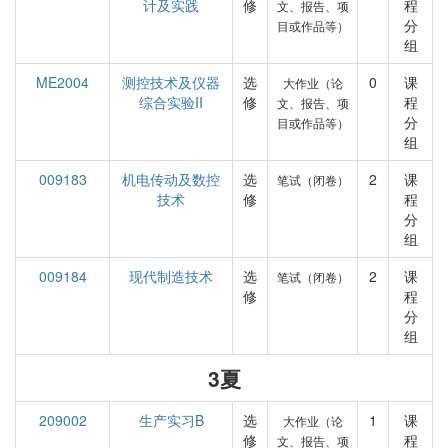
计及实践
修
程
文、报告、项
分
目或作品等）
组
ME2004
测控技术及仪器
选
0
课
大作业（论
综合实验II
修
程
文、报告、项
分
目或作品等）
组
009183
机电传动及数控
选
2
课
笔试（闭卷）
技术
修
程
分
组
009184
现代制造技术
选
2
课
笔试（闭卷）
修
程
分
组
3夏
209002
生产实习B
选
1
课
大作业（论
修
程
文、报告、项