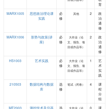
育
MARX1005
思想政治理论课
必
2
政
其他
实践
修
治
通
修
MARX1006
形势与政策(讲
必
2
政
大作业（论
座)
修
治
文、报告、项
通
目或作品等）
修
HS1003
艺术实践
必
1
艺
大作业（论
修
术
文、报告、项
实
目或作品等）
践
210503
数据结构与数据
选
4
课
笔试（闭卷）
库
修
程
分
组
ME2003
测控技术及仪器
选
0
课
大作业（论