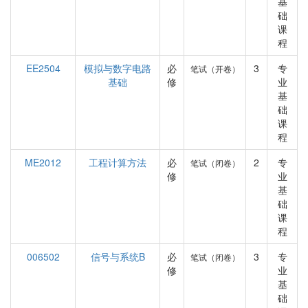
基
础
课
程
EE2504
模拟与数字电路
必
3
专
笔试（开卷）
基础
修
业
基
础
课
程
ME2012
工程计算方法
必
2
专
笔试（闭卷）
修
业
基
础
课
程
006502
信号与系统B
必
3
专
笔试（闭卷）
修
业
基
础