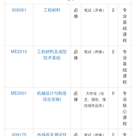
005051
工程材料
必
2
专
笔试（开卷）
修
业
基
础
课
程
ME2015
工程材料及成型
必
2
专
笔试（闭卷）
技术基础
修
业
基
础
课
程
ME2001
机械设计与制造
必
0
专
大作业（论
综合实验I
修
业
文、报告、项
核
目或作品等）
心
课
程
009175
传感器及测试技
必
2
专
笔试（闭卷）