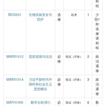
程
组
BIO2001
生物实验安全与
选
1
少
机考
防护
修
院1
秋
选
修
课
程
组
MARX1012
思想道德与法治
必
2
政
笔试（开卷）
修
治
通
修
MARX1014
习近平新时代中
必
3
政
笔试（开卷）
国特色社会主义
修
治
思想概论
通
修
MATH1006
数学分析(B1)
必
6
数
笔试（闭卷）