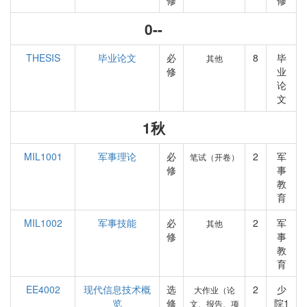
修
修
0--
THESIS
毕业论文
必
8
毕
其他
修
业
论
文
1秋
MIL1001
军事理论
必
2
军
笔试（开卷）
修
事
教
育
MIL1002
军事技能
必
2
军
其他
修
事
教
育
EE4002
现代信息技术概
选
2
少
大作业（论
览
修
院1
文、报告、项