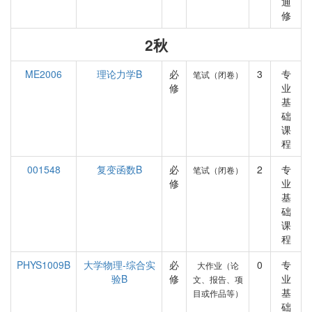
通
修
2秋
ME2006
理论力学B
必
3
专
笔试（闭卷）
修
业
基
础
课
程
001548
复变函数B
必
2
专
笔试（闭卷）
修
业
基
础
课
程
PHYS1009B
大学物理-综合实
必
0
专
大作业（论
验B
修
业
文、报告、项
基
目或作品等）
础