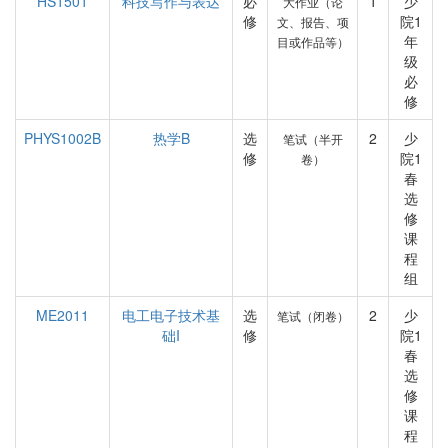
HS1501
科技写作与表达
必
1
少
大作业（论
修
院1
文、报告、项
年
目或作品等）
级
必
修
PHYS1002B
热学B
选
2
少
笔试（半开
修
院1
卷）
春
选
修
课
程
组
ME2011
电工电子技术基
选
2
少
笔试（闭卷）
础I
修
院1
春
选
修
课
程