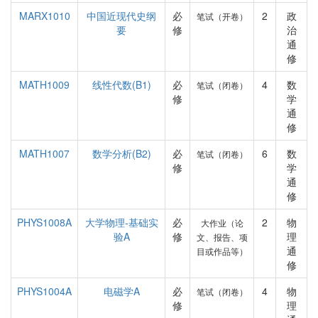
MARX1010
中国近现代史纲
必
2
政
笔试（开卷）
要
修
治
通
修
MATH1009
线性代数(B1)
必
4
数
笔试（闭卷）
修
学
通
修
MATH1007
数学分析(B2)
必
6
数
笔试（闭卷）
修
学
通
修
PHYS1008A
大学物理-基础实
必
2
物
大作业（论
验A
修
理
文、报告、项
通
目或作品等）
修
PHYS1004A
电磁学A
必
4
物
笔试（闭卷）
修
理