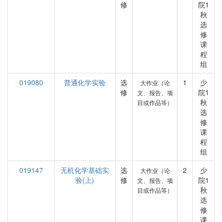
修
院1
秋
选
修
课
程
组
019080
普通化学实验
选
1
少
大作业（论
修
院1
文、报告、项
秋
目或作品等）
选
修
课
程
组
019147
无机化学基础实
选
2
少
大作业（论
验(上)
修
院1
文、报告、项
秋
目或作品等）
选
修
课