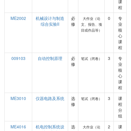
课
程
ME2002
机械设计与制造
必
0
专
大作业（论
综合实验II
修
业
文、报告、项
核
目或作品等）
心
课
程
009103
自动控制原理
必
3
专
笔试（闭卷）
修
业
核
心
课
程
ME3010
仪器电路及系统
选
3
课
笔试（闭卷）
修
程
分
组
ME4016
机电控制系统设
选
2
课
大作业（论