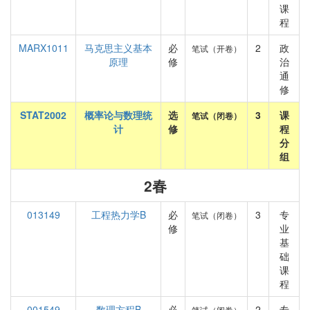
课
程
MARX1011
马克思主义基本
必
2
政
笔试（开卷）
原理
修
治
通
修
STAT2002
概率论与数理统
选
3
课
笔试（闭卷）
计
修
程
分
组
2春
013149
工程热力学B
必
3
专
笔试（闭卷）
修
业
基
础
课
程
001549
数理方程B
必
2
专
笔试（闭卷）