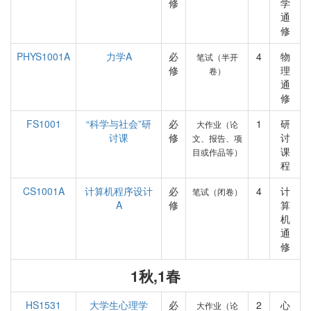
修
学
通
修
PHYS1001A
力学A
必
4
物
笔试（半开
修
理
卷）
通
修
FS1001
“科学与社会”研
必
1
研
大作业（论
讨课
修
讨
文、报告、项
课
目或作品等）
程
CS1001A
计算机程序设计
必
4
计
笔试（闭卷）
A
修
算
机
通
修
1秋,1春
HS1531
大学生心理学
必
2
心
大作业（论