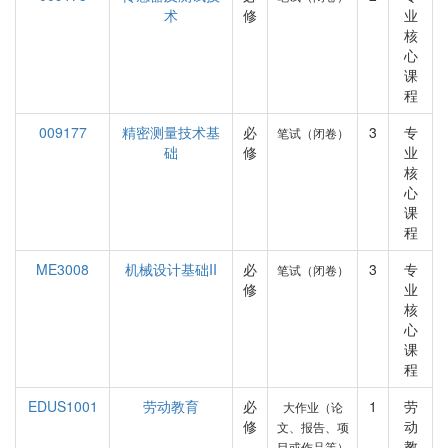
术
修
业
核
心
课
程
009177
精密测量技术基
必
3
专
笔试（闭卷）
础
修
业
核
心
课
程
ME3008
机械设计基础II
必
3
专
笔试（闭卷）
修
业
核
心
课
程
EDUS1001
劳动教育
必
1
劳
大作业（论
修
动
文、报告、项
教
目或作品等）