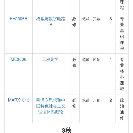
课
程
EE2506B
模拟与数字电路
必
3
专
笔试（开卷）
B
修
业
基
础
课
程
ME3006
工程光学I
必
4
专
笔试（闭卷）
修
业
核
心
课
程
MARX1013
毛泽东思想和中
必
2
政
笔试（开卷）
国特色社会主义
修
治
理论体系概论
通
修
3秋