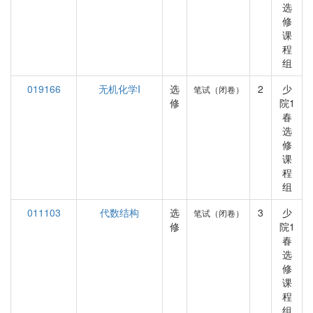
选
修
课
程
组
019166
无机化学I
选
2
少
笔试（闭卷）
修
院1
春
选
修
课
程
组
011103
代数结构
选
3
少
笔试（闭卷）
修
院1
春
选
修
课
程
组