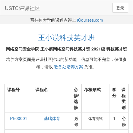
USTC评课社区
登录
写任何大学的课程点评上
iCourses.com
王小谟科技英才班
网络空间安全学院 王小谟网络空间科技英才班 2021级 科技英才班
培养方案页面是评课社区推出的新功能，信息可能不完善，仅供参
考，请以
教务处培养方案
为准。
课程号
课程名
必
考核形式
学
课
修/
分
程
选
类
修
别
PE00001
基础体育
必
1
必
体育测试
修
修