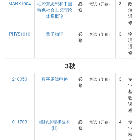
MARX1004
毛泽东思想和中国
必
3
政
笔试（开卷）
特色社会主义理论
修
治
体系概论
通
修
PHYS1010
量子物理
必
3
物
笔试（闭卷）
修
理
通
修
3秋
210050
数字逻辑电路
必
3
专
笔试（闭卷）
修
业
基
础
课
程
011703
编译原理和技术
必
4
专
笔试（开卷）
(H)
修
业
核