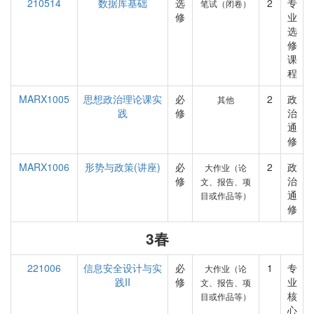
210514
数据库基础
选
2
专
笔试（闭卷）
修
业
选
修
课
程
MARX1005
思想政治理论课实
必
2
政
其他
践
修
治
通
修
MARX1006
形势与政策(讲座)
必
2
政
大作业（论
修
治
文、报告、项
通
目或作品等）
修
3春
221006
信息安全设计与实
必
1
专
大作业（论
践II
修
业
文、报告、项
核
目或作品等）
心