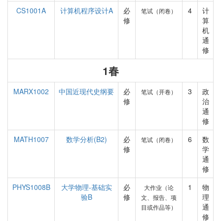
CS1001A
计算机程序设计A
必
4
计
笔试（闭卷）
修
算
机
通
修
1春
MARX1002
中国近现代史纲要
必
3
政
笔试（开卷）
修
治
通
修
MATH1007
数学分析(B2)
必
6
数
笔试（闭卷）
修
学
通
修
PHYS1008B
大学物理-基础实
必
1
物
大作业（论
验B
修
理
文、报告、项
通
目或作品等）
修