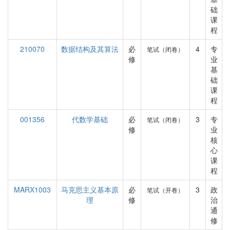
础
课
程
210070
数据结构及其算法
必
4
专
笔试（闭卷）
修
业
基
础
课
程
001356
代数学基础
必
3
专
笔试（闭卷）
修
业
核
心
课
程
MARX1003
马克思主义基本原
必
3
政
笔试（开卷）
理
修
治
通
修