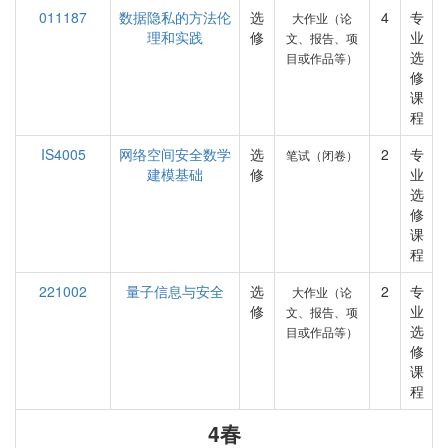
011187
数据隐私的方法伦
选
4
专
大作业（论
理和实践
修
业
文、报告、项
选
目或作品等）
修
课
程
IS4005
网络空间安全数学
选
2
专
笔试（闭卷）
建模基础
修
业
选
修
课
程
221002
量子信息与安全
选
2
专
大作业（论
修
业
文、报告、项
选
目或作品等）
修
课
程
4春