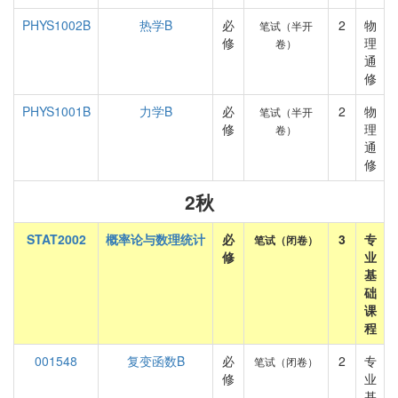
PHYS1002B
热学B
必
2
物
笔试（半开
修
理
卷）
通
修
PHYS1001B
力学B
必
2
物
笔试（半开
修
理
卷）
通
修
2秋
STAT2002
概率论与数理统计
必
3
专
笔试（闭卷）
修
业
基
础
课
程
001548
复变函数B
必
2
专
笔试（闭卷）
修
业
基