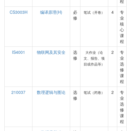
程
CS3003H
编译原理(H)
必
4
专
笔试（开卷）
修
业
核
心
课
程
IS4001
物联网及其安全
选
2
专
大作业（论
修
业
文、报告、项
选
目或作品等）
修
课
程
210037
数理逻辑与图论
选
2
专
笔试（闭卷）
修
业
选
修
课
程