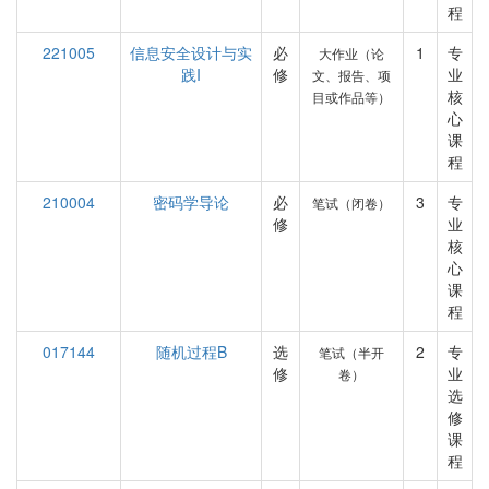
程
221005
信息安全设计与实
必
1
专
大作业（论
践I
修
业
文、报告、项
核
目或作品等）
心
课
程
210004
密码学导论
必
3
专
笔试（闭卷）
修
业
核
心
课
程
017144
随机过程B
选
2
专
笔试（半开
修
业
卷）
选
修
课
程