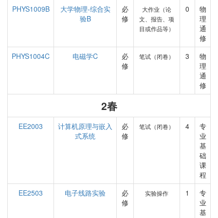
PHYS1009B
大学物理-综合实
必
0
物
大作业（论
验B
修
理
文、报告、项
通
目或作品等）
修
PHYS1004C
电磁学C
必
3
物
笔试（闭卷）
修
理
通
修
2春
EE2003
计算机原理与嵌入
必
4
专
笔试（闭卷）
式系统
修
业
基
础
课
程
EE2503
电子线路实验
必
1
专
实验操作
修
业
基