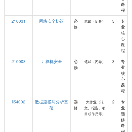
课
程
210031
网络安全协议
必
3
专
笔试（闭卷）
修
业
核
心
课
程
210008
计算机安全
必
3
专
笔试（闭卷）
修
业
核
心
课
程
IS4002
数据建模与分析基
选
2
专
大作业（论
础
修
业
文、报告、项
选
目或作品等）
修
课
程