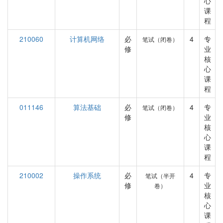
心
课
程
210060
计算机网络
必
4
专
笔试（闭卷）
修
业
核
心
课
程
011146
算法基础
必
4
专
笔试（闭卷）
修
业
核
心
课
程
210002
操作系统
必
4
专
笔试（半开
修
业
卷）
核
心
课