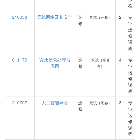
程
210038
无线网络及其安全
选
2
专
笔试（开卷）
修
业
选
修
课
程
011179
Web信息处理与
选
4
专
笔试（半开
应用
修
业
卷）
选
修
课
程
210707
人工智能导论
选
3
专
笔试（闭卷）
修
业
选
修
课
程