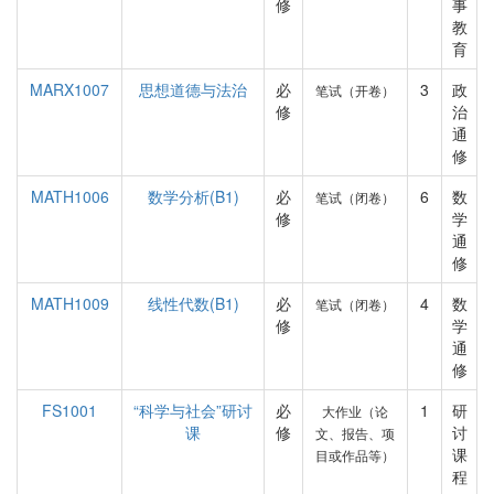
修
事
教
育
MARX1007
思想道德与法治
必
3
政
笔试（开卷）
修
治
通
修
MATH1006
数学分析(B1)
必
6
数
笔试（闭卷）
修
学
通
修
MATH1009
线性代数(B1)
必
4
数
笔试（闭卷）
修
学
通
修
FS1001
“科学与社会”研讨
必
1
研
大作业（论
课
修
讨
文、报告、项
课
目或作品等）
程