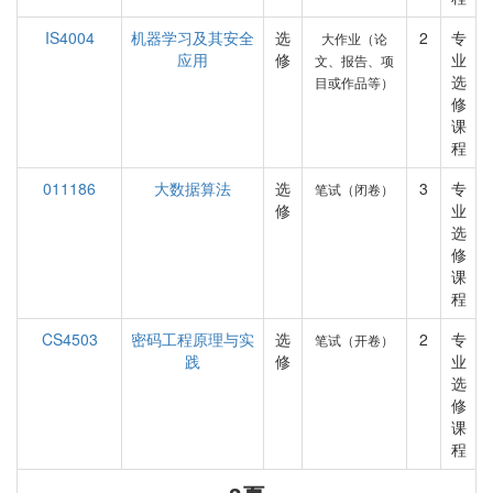
IS4004
机器学习及其安全
选
2
专
大作业（论
应用
修
业
文、报告、项
选
目或作品等）
修
课
程
011186
大数据算法
选
3
专
笔试（闭卷）
修
业
选
修
课
程
CS4503
密码工程原理与实
选
2
专
笔试（开卷）
践
修
业
选
修
课
程