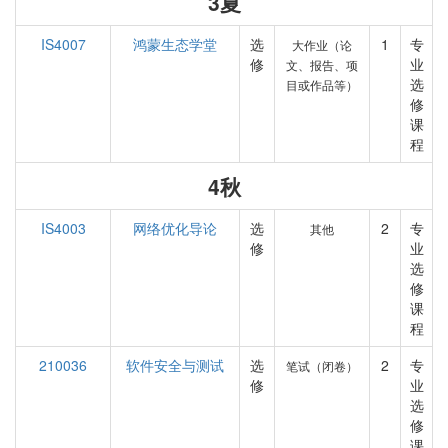
3夏
IS4007
鸿蒙生态学堂
选
1
专
大作业（论
修
业
文、报告、项
选
目或作品等）
修
课
程
4秋
IS4003
网络优化导论
选
2
专
其他
修
业
选
修
课
程
210036
软件安全与测试
选
2
专
笔试（闭卷）
修
业
选
修
课