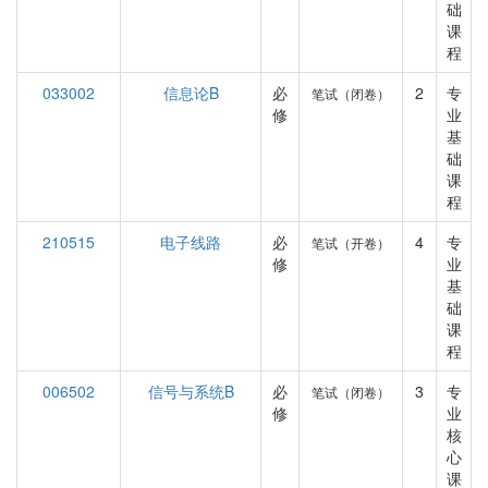
础
课
程
033002
信息论B
必
2
专
笔试（闭卷）
修
业
基
础
课
程
210515
电子线路
必
4
专
笔试（开卷）
修
业
基
础
课
程
006502
信号与系统B
必
3
专
笔试（闭卷）
修
业
核
心
课