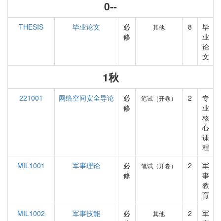
0--
THESIS
毕业论文
必
8
毕
其他
修
业
论
文
1秋
221001
网络空间安全导论
必
2
专
笔试（开卷）
修
业
核
心
课
程
MIL1001
军事理论
必
2
军
笔试（开卷）
修
事
教
育
MIL1002
军事技能
必
2
军
其他