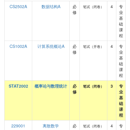
CS2502A
数据结构A
必
4
专
笔试（闭卷）
修
业
基
础
课
程
CS1002A
计算系统概论A
必
4
专
笔试（开卷）
修
业
基
础
课
程
STAT2002
概率论与数理统计
必
3
专
笔试（闭卷）
修
业
基
础
课
程
229001
离散数学
必
4
专
笔试（闭卷）