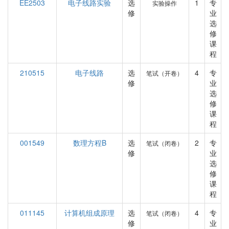
EE2503
电子线路实验
选
1
专
实验操作
修
业
选
修
课
程
210515
电子线路
选
4
专
笔试（开卷）
修
业
选
修
课
程
001549
数理方程B
选
2
专
笔试（闭卷）
修
业
选
修
课
程
011145
计算机组成原理
选
4
专
笔试（闭卷）
修
业