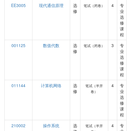
EE3005
现代通信原理
选
4
专
笔试（闭卷）
修
业
选
修
课
程
001125
数值代数
选
3
专
笔试（闭卷）
修
业
选
修
课
程
011144
计算机网络
选
4
专
笔试（半开
修
业
卷）
选
修
课
程
210002
操作系统
选
4
专
笔试（半开