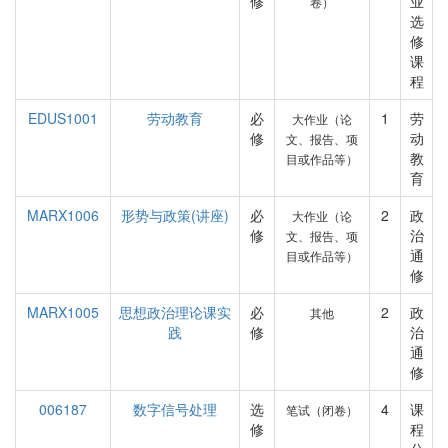
修
业
卷）
选
修
课
程
EDUS1001
劳动教育
必
1
劳
大作业（论
修
动
文、报告、项
教
目或作品等）
育
MARX1006
形势与政策(讲座)
必
2
政
大作业（论
修
治
文、报告、项
通
目或作品等）
修
MARX1005
思想政治理论课实
必
2
政
其他
践
修
治
通
修
006187
数字信号处理
选
4
课
笔试（闭卷）
修
程