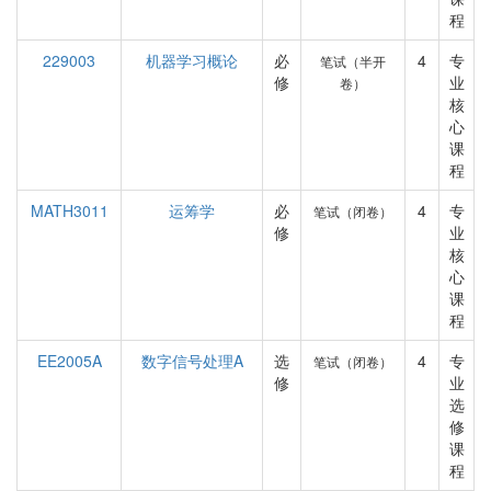
程
229003
机器学习概论
必
4
专
笔试（半开
修
业
卷）
核
心
课
程
MATH3011
运筹学
必
4
专
笔试（闭卷）
修
业
核
心
课
程
EE2005A
数字信号处理A
选
4
专
笔试（闭卷）
修
业
选
修
课
程