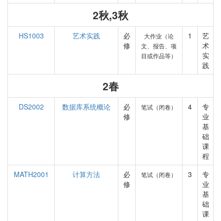
2秋,3秋
HS1003
艺术实践
必
1
艺
大作业（论
修
术
文、报告、项
实
目或作品等）
践
2春
DS2002
数据库系统概论
必
4
专
笔试（闭卷）
修
业
基
础
课
程
MATH2001
计算方法
必
3
专
笔试（闭卷）
修
业
基
础
课