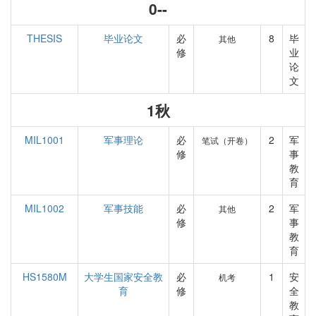
0--
THESIS
毕业论文
必
8
毕
其他
修
业
论
文
1秋
MIL1001
军事理论
必
2
军
笔试（开卷）
修
事
教
育
MIL1002
军事技能
必
2
军
其他
修
事
教
育
HS1580M
大学生国家安全教
必
1
安
机考
育
修
全
教