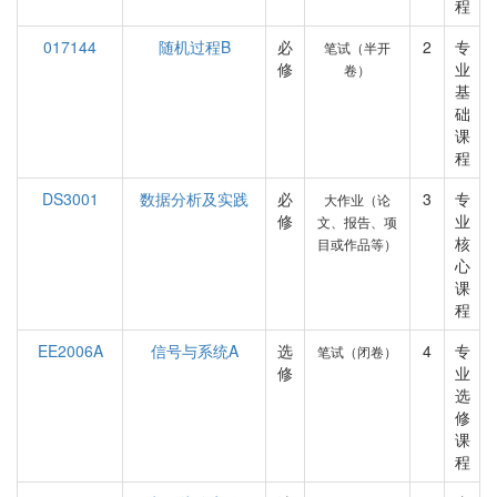
程
017144
随机过程B
必
2
专
笔试（半开
修
业
卷）
基
础
课
程
DS3001
数据分析及实践
必
3
专
大作业（论
修
业
文、报告、项
核
目或作品等）
心
课
程
EE2006A
信号与系统A
选
4
专
笔试（闭卷）
修
业
选
修
课
程