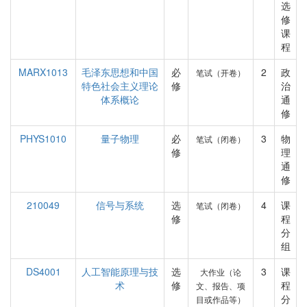
选
修
课
程
MARX1013
毛泽东思想和中国
必
2
政
笔试（开卷）
特色社会主义理论
修
治
体系概论
通
修
PHYS1010
量子物理
必
3
物
笔试（闭卷）
修
理
通
修
210049
信号与系统
选
4
课
笔试（闭卷）
修
程
分
组
DS4001
人工智能原理与技
选
3
课
大作业（论
术
修
程
文、报告、项
分
目或作品等）