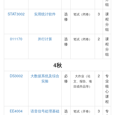
组
STAT3002
实用统计软件
选
3
课
笔试（闭卷）
修
程
分
组
011170
并行计算
选
2
课
笔试（闭卷）
修
程
分
组
4秋
DS3002
大数据系统及综合
必
2
专
大作业（论
实验
修
业
文、报告、项
核
目或作品等）
心
课
程
EE4004
语音信号处理基础
选
3
专
笔试（开卷）