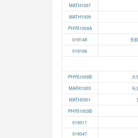
MATH1007
MATH1009
PHYS1004A
019148
无机
019166
PHYS1009B
大
MARX1003
马
MATH2501
PHYS1003B
019011
019047