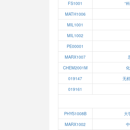
FS1001
“
MATH1006
MIL1001
MIL1002
PE00001
MARX1007
CHEM2001M
化
019147
无机
019161
PHYS1008B
大
MARX1002
中