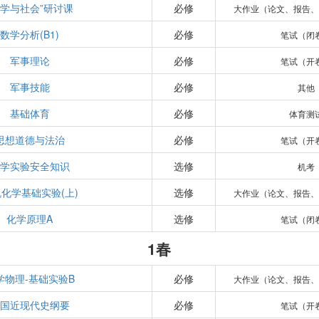
科学与社会”研讨课
必修
大作业（论文、报告
数学分析(B1)
必修
笔试（闭
军事理论
必修
笔试（开
军事技能
必修
其他
基础体育
必修
体育测
思想道德与法治
必修
笔试（开
学实验安全知识
选修
机考
化学基础实验(上)
选修
大作业（论文、报告
化学原理A
选修
笔试（闭
1春
学物理-基础实验B
必修
大作业（论文、报告
国近现代史纲要
必修
笔试（开