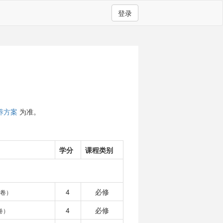
登录
养方案
为准。
学分
课程类别
4
必修
开卷）
4
必修
卷）